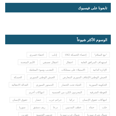
تابعونا على فيسبوك
الوسوم الأكثر شيوعاً
"نبع السلام"
إحصاء الحسكة 1962
إدلب
اختفاء قسري
استهداف المرافق العامة
اعتقال
اعتقال تعسفي
الأمم المتحدة
الإدارة الذاتية
الاستيلاء على ممتلكات
التعذيب وسوء المعاملة
الجيش الوطني/الإئتلاف السوري المعارض
الجيش الوطني السوري
الحسكة
الحكومة السورية
الحياة تحت الحصار
الدستور السوري
العدالة الانتقالية
الغوطة الشرقية
المجردون الكرد من الجنسية
انتهاكات أخرى
انتهاكات حقوق الإنسان
تركيا
جرائم حرب
حصار
حقوق الإنسان
حلب
حماه
خطف المدنيين
درعا
ريف دمشق
سوريا
شمال شرق سوريا
شمال غرب سوريا
عديمي الجنسية
عفرين