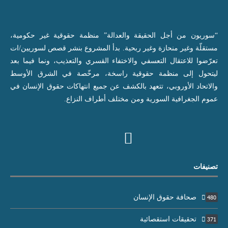
“سوريون من أجل الحقيقة والعدالة” منظمة حقوقية غير حكومية،
مستقلّة وغير منحازة وغير ربحية. بدأ المشروع بنشر قصص لسوريين/ات
تعرّضوا للاعتقال التعسفي والاختفاء القسري والتعذيب، ونما فيما بعد
ليتحول إلى منظمة حقوقية راسخة، مرخّصة في الشرق الأوسط
والاتحاد الأوروبي، تتعهد بالكشف عن جميع انتهاكات حقوق الإنسان في
عموم الجغرافية السورية ومن مختلف أطراف النزاع.
تصنيفات
صحافة حقوق الإنسان
480
تحقيقات استقصائية
371