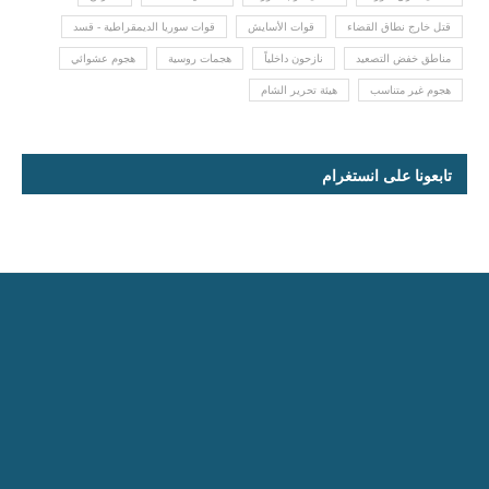
قتل خارج نطاق القضاء
قوات الأسايش
قوات سوريا الديمقراطية - قسد
مناطق خفض التصعيد
نازحون داخلياً
هجمات روسية
هجوم عشوائي
هجوم غير متناسب
هيئة تحرير الشام
تابعونا على انستغرام