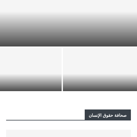
فرنسا/ ستراسبورغ: “العدالة للسويداء: ذاكرة لا تموت”
سوريا: جلسة حوارية تناقش أولويات
العدالة والمساءلة وجبر الضرر بعد عام
على مجازر السويداء
صحافة حقوق الإنسان