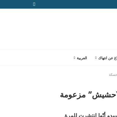
اغ عن انتهاك
العربية
حسكة
“حشيش” مزعومة
بدو أنّها انتشرت للمرة