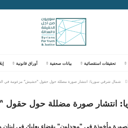
تحقيقات استقصائية
بيانات صحفية
أوراق قانونية
إبل
شمال شرقي سوريا: انتشار صورة مضللة حول حقول “حشيش” مزعومة في ال
: انتشار صورة مضللة حول حقول 
نّ الصورة مأخوذة في "مجدلون" بقضاء بعلبك في لبنان وي