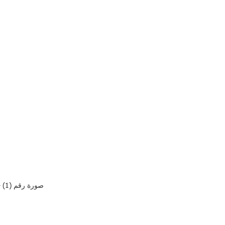
صورة رقم (1) – صورة مأخوذة للمنشور من حساب “khalidjuddah” على توتير بتاريخ 17 حزيران/يونيو 2022.