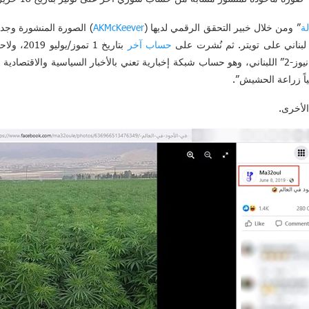
ة
” ومن خلال خبير التحقق الرقمي لديها (
AKMcKeever
) الصورة المنشورة وج
حساب آخر
بتاريخ 1 تموز/يوليو 2019، ولاحقاً
نيسان/أبريل 2020، عبر حساب “جنوب نيوز-2” اللبناني، وهو حساب شبكة إخبارية تعني بالأخبار السياسي
اً زراعة الحشيش”.
الأخرى.