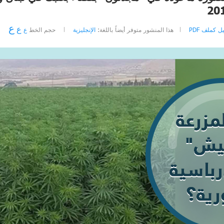
ع
ع
ل كملف PDF
هذا المنشور متوفر أيضاً باللغة:
الإنجليزية
حجم الخط
ع