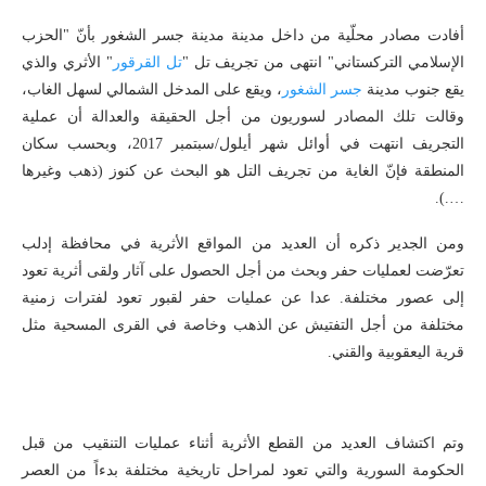
أفادت مصادر محلّية من داخل مدينة مدينة جسر الشغور بأنّ "الحزب
الإسلامي التركستاني" انتهى من تجريف تل "
تل القرقور
" الأثري والذي
يقع جنوب مدينة
جسر الشغور
، ويقع على المدخل الشمالي لسهل الغاب،
وقالت تلك المصادر لسوريون من أجل الحقيقة والعدالة أن عملية
التجريف انتهت في أوائل شهر أيلول/سبتمبر 2017، وبحسب سكان
المنطقة فإنّ الغاية من تجريف التل هو البحث عن كنوز (ذهب وغيرها
….).
ومن الجدير ذكره أن العديد من المواقع الأثرية في محافظة إدلب
تعرّضت لعمليات حفر وبحث من أجل الحصول على آثار ولقى أثرية تعود
إلى عصور مختلفة. عدا عن عمليات حفر لقبور تعود لفترات زمنية
مختلفة من أجل التفتيش عن الذهب وخاصة في القرى المسحية مثل
قرية اليعقوبية والقني.
وتم اكتشاف العديد من القطع الأثرية أثناء عمليات التنقيب من قبل
الحكومة السورية والتي تعود لمراحل تاريخية مختلفة بدءاً من العصر