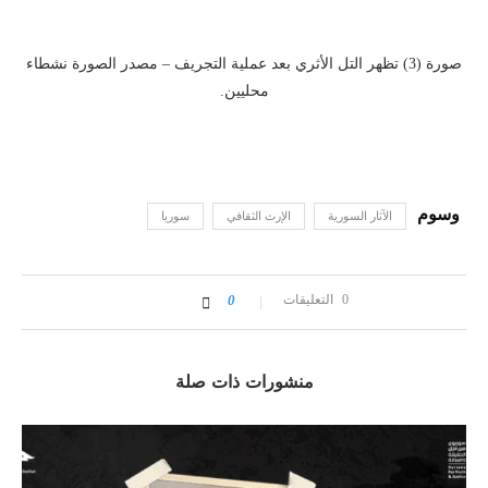
صورة (3) تظهر التل الأثري بعد عملية التجريف – مصدر الصورة نشطاء
محليين.
الآثار السورية
الإرث الثقافي
سوريا
0 التعليقات
0
منشورات ذات صلة