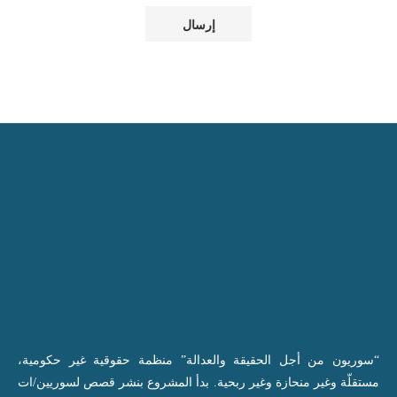
“سوريون من أجل الحقيقة والعدالة” منظمة حقوقية غير حكومية،
مستقلّة وغير منحازة وغير ربحية. بدأ المشروع بنشر قصص لسوريين/ات