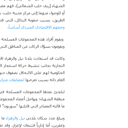
الشهباء (ريف حلب الشمالي)، فهم مضطرون 
أو للوصول منهما إلى مركز مدينة حلب، ب
الطريق، بسبب صعوبة البدائل، التي قد ت
وضعهم الاقتصادي المتردي أساساَ
.
ويقوم أفراد هذه المجموعات المسلحة ب
ويقومون بسؤال الركاب عن المناطق التي ي
وكانت قد استفادت بلدتا نبل والزهراء اق
التجارية بجانب تنشيط حركة استئجار ا
الحكومية لهم على الالتحاق بصفوف جنوده
العام ذاته بسبب تعرضها
لمضايقات متزاي
لتلجئ بعدها المجموعات المسلحة في نبل
منطقة الشهباء؛ ويواصل أعضاء المجموعات
ما قالته المصادر التي قابلتها “سوريون” ل
ويبلغ عدد سكان بلدتي
نبل
والزهراء
ما يقارب 