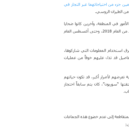
مين
جزء
من
احتياجاتهما
عبر
التجار
في
ن الطيران الروسي.
أمور في المنطقة، وآخرين كانوا ضحايا
لسرقة سياراتهم، أو احتجازها وسرقة بعض محتوياتها، أو من حاجيات الركاب، كما تغطي الشهادات فترات مختلفة تمتد من العام 2018، وحتى أغسطس العام
طرق استخدام المعلومات التي شاركوها،
اصيل قد تدل عليهم خوفاً من عمليات
تعرضهم لأضرار أكبر، قد تكون حياتهم
ها “سوريون”، كان يتم سابقاً احتجاز
اب.
لمتقاطعة إلى عدم خضوع هذه الجماعات
: