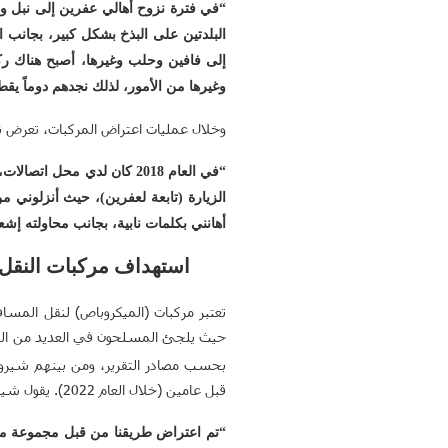
“في فترة نزوح أهالي عفرين إلى نبل وا
البلدتين على البذخ بشكل كبير، بجانب
إلى فافين وحلب وغيرها، أصبح هناك ركو
وغيرها من الأمور، لذلك نجدهم دوماً يق
وخلال عمليات اعتراض المركبات، تعرض ناز
“في العام 2018 كان لدي م
الزيارة (تابعة لعفرين)، حيث أنزلوني
أهانني بكلمات نابية، بجانب محاولته إش
استهداف مركبات النقل
تعتبر مركبات (الميكروباص) لنقل المسا
حيث يلجئ المسلحون في العديد من الحال
بحسب مصادر التقرير، ومن بينهم شيرو
قبل عامين (خلال العام 2022). يقول شيروان:
“تم اعتراض طريقنا من قبل مجموعة 