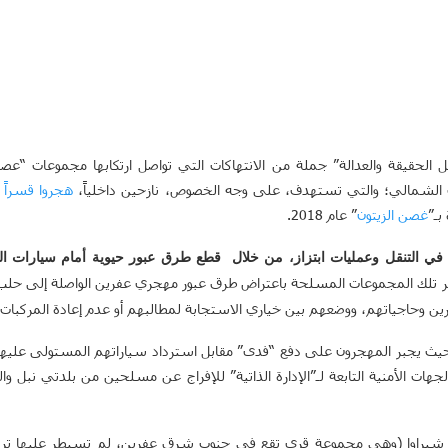
 الحقيقة والعدالة” جملة من الانتهاكات التي تواصل ارتكابها مجموعات “عصا
 الشمالي؛ والتي تستهدف، على وجه الخصوص، نازحين داخلياً،
هجروا قسراً
م
بـ”
غصن
الزيتون
” عام 2018.
ين في التنقل وعمليات ابتزاز، من
خلال قطع طرق عبور حيوية أمام سيارات ال
 تلك المجموعات المسلحة باعتراض طرق عبور مهجري عفرين الواصلة إلى حلب، 
ين وحاجياتهم، ووضعهم بين خياري الاستجابة لمطالبهم أو عدم إعادة المركبات
 حيث يجبر المهجرون على دفع “فدى” مقابل استرداد سياراتهم المستولى عليها،
هات الأمنية التابعة لـ”الإدارة الذاتية” للإفراج عن مسلحين من بلدتي نبل و
 شيراوا (وهي مجموعة قرى تقع في جنوب شرق عفرين، لم تسيطر عليها تركي