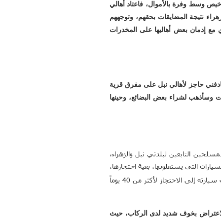
خيص وسط وفرة بالأموال، فاعتاد أهالي
راء نتيجة المضايقات بحقهم، وتوجههم
ي مع إدمان بعض أهاليها على المخدرات
، صادفني حاجز لأهالي نبل على مفرق قرية
ت وسأذهب لشراء بعض البضائع، وحينها
سلحين التابعين لبلدتي نبل والزهراء،
ارات التي يستقلونها، بغية احتجازها،
وهو سائق سيارة ميكروباص على خط حلب-تل رفعت، وقد تعرضت سيارته إلى الاحتجاز لأكثر من 40 يوماً
الاعتراض بخوف شديد لدى الركاب، حيث