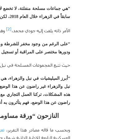
“هي جماعات مسلحة منفلتة، لا تخضع لأي
سابقاً في الزهراء خلال العام 2018، لكن المليشيات التابعة لإيران على العموم غير موجودة داخل المدن بل على الجبهات”.
[2]
الأمر ذاته يلفت إليه جودي محمد،
وهو 
“على الرغم من وجود مخفر للشرطة ومركز ل
ودورها مختصر على المراقبة أو تسجيل ا
حيث تتبع المجموعات المسلحة في نبل وا
“أبرز الميليشيات في نبل والزهراء، هي
نبل والزهراء غير راضون عن هذا الوضع،
هذه المشكلات، تركنا العمل التجاري مع
راضون عن هذا الوضع، فهم يتأثرون به أ
النازحون “ورقة مساومة
وبحسب ما قاله مصادر هذا التقرير،
تعت
العسكرية التابعة للإدارة الذاتية شمال ح