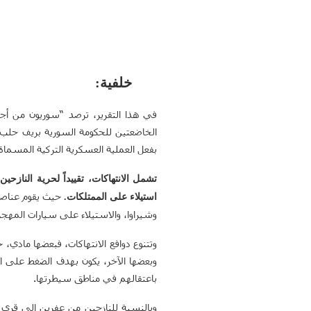
خلفية:
في هذا التقرير، ترصد “سوريون من أجل
الخاضعتين للحكومة السورية بريف حلب
بفعل العملية العسكرية التركية المسماة 
تشمل الانتهاكات،
تقييداً لحرية النازح
حيث يقوم عناصر
استيلاء على الممتلكات.
وشيراوا، والاستيلاء على سيارات المهجر
وتتنوع دوافع الانتهاكات، فبعضها مادي،
وبعضها الآخر، يكون بهدف الضغط على الج
باعتقالهم في مناطق سيطرتها.
وبالنسبة للنازحين من عفرين إلى قرى