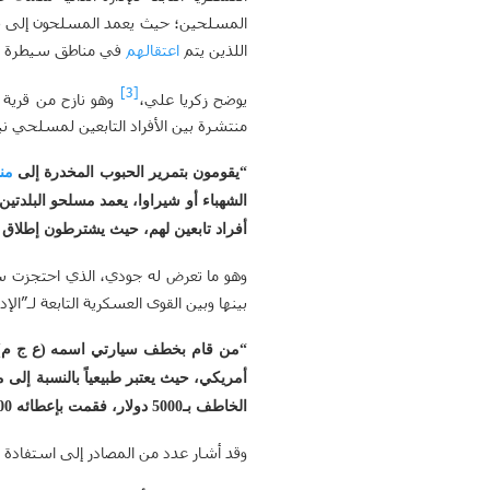
المسلحين؛ حيث يعمد المسلحون إلى قطع ا
اللذين يتم
اعتقالهم
في مناطق سيطرة الإ
[3]
يوضح زكريا علي،
منتشرة بين الأفراد التابعين لمسلحي نبل و
“يقومون بتمرير الحبوب المخدرة إلى
من
الشهباء أو شيراوا، يعمد مسلحو البلدتي
أفراد تابعين لهم، حيث يشترطون إطلاق 
بينها وبين القوى العسكرية التابعة لـ”ال
أمريكي، حيث يعتبر طبيعياً بالنسبة إلى
الخاطف بـ5000 دولار، فقمت بإعطائه 500 دولار كمربح، واشتريت سيارتي منه”.
وقد أشار عدد من المصادر إلى استفادة نب