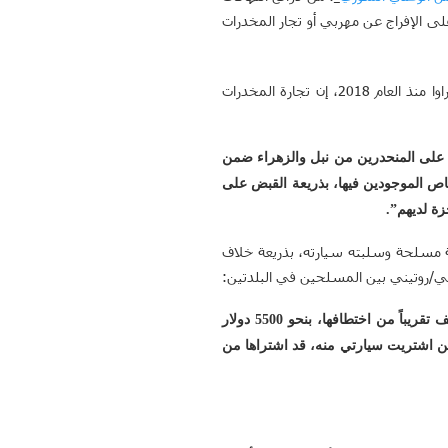
لى الإفراج عن مهربي أو تجار المخدرات
وهو نازح من قرية “بعدينا/بعدنلي” التابعة لريف عفرين، ويقيم في قرية الزيارة التابعة لناحية شيراوا منذ العام 2018، إن تجارة المخدرات
قبض على المنحدرين من نبل والزهراء ضمن
خاص الموجودين فيها، بذريعة القبض على
ة لديهم”.
جده في بلدة نبل في أيلول/سبتمبر 2019، إذ اعترضته مجموعة مسلحة وسلبته سيارته، بذريعة خلاف
طبيعي/روتيني بين المسلحين في البلدتين:
“من قام بخطف سيارتي اسمه (ع ج م)، وقد قام ببيعها إلى شخص آخر، فأعدت شراء سياراتي منه بعد شهرين ونصف تقريباً من اختطافها، بنحو 5500 دولار
مَن اشتريت سيارتي منه، قد اشتراها من