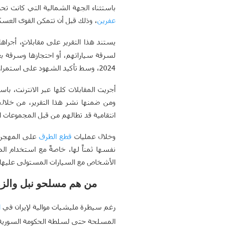
باستثناء الجهة الشمالية التي كانت تح
عفرين
، وذلك قبل أن تتمكن القوى العسك
يستند هذا التقرير على مقابلاتٍ، أجرا
2024، وسط تأكيد الشهود على استمرار هذه الانتهاكات.
أجريت المقابلات كلها عبر الانترنت، ب
ومن ضمنها نشر هذا التقرير، من خلال
انتقامية قد تطالهم من قبل المجموعات ال
وخلال عمليات
قطع الطرق
على المهجرين
نفسها ثمناً لها، خاصةً مع استخدام ا
الأشخاص مع السيارات المستولى عليها، ل
من هم مسلحو نبل والزه
رغم سيطرة مليشيات موالية لإيران في
ا
المسلحة حتى لسلطة الحكومة السورية.