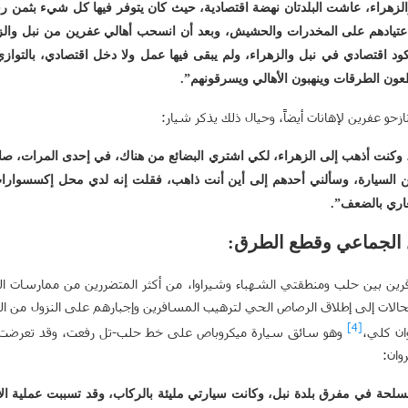
لزهراء، عاشت البلدتان نهضة اقتصادية، حيث كان يتوفر فيها كل شيء بثمن ر
 اعتيادهم على المخدرات والحشيش، وبعد أن انسحب أهالي عفرين من نبل والزه
د اقتصادي في نبل والزهراء، ولم يبقى فيها عمل ولا دخل اقتصادي، بالتواز
طعون الطرقات وينهبون الأهالي ويسرقونهم”.
حو عفرين لإهانات أيضاً، وحيال ذلك يذكر شيار:
حل اتصالات، وكنت أذهب إلى الزهراء، لكي اشتري البضائع من هناك، في إحدى المرات
 من السيارة، وسألني أحدهم إلى أين أنت ذاهب، فقلت إنه لدي محل إكسسوارا
عاري بالضعف”.
 الجماعي وقطع الطرق
:
فرين بين حلب ومنطقتي الشهباء وشيراوا، من أكثر المتضررين من ممارسات الم
ات إلى إطلاق الرصاص الحي لترهيب المسافرين وإجبارهم على النزول من السي
[4]
ان كلي،
مسلحة
في مفرق بلدة نبل، وكانت سيارتي مليئة بالركاب، وقد تسببت عملية 