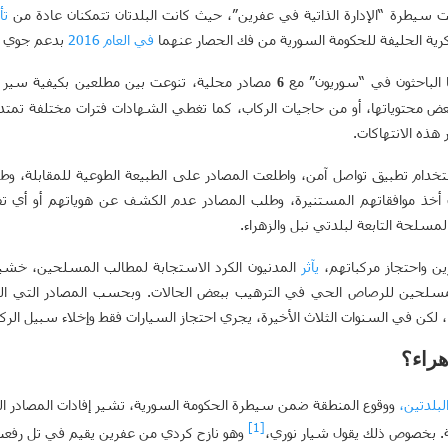
ت سيطرة “الإدارة الذاتية في عفرين”، حيث كانت البلدتان تتمكنان عادة من
تأ
رية الحليفة للحكومة السورية من فك الحصار عنهما
في
العام
2016
بدعم جوي م
ها الباحثون في “سوريون” مع
مصادر محلية، تنوعت بين مطلعين بكيفية سير ال
6
استخدام تطبيق تواصل آمن، واطلعت المصادر على الطبيعة الطوعية للمقابلة، و
 أخذ موافقاتهم المستنيرة، وطلب المصادر عدم الكشف عن هوياتهم أو أي تف
مسلحة التابعة لبلدتي نبل والزهراء.
 واحتجاز مركباتهم،
يآثر
المدنيون الكرد الاستجابة لمطالب المسلحين، خشية 
لمسلحين للرصاص الحي في الترهيب ببعض الحالات. وبحسب المصادر التي التقت
كن في السنوات الثلاث الأخيرة، يجري احتجاز السيارات فقط وإخلاء سبيل الرك
راء؟
لبلدتين
،
ووقوع المنطقة ضمن سيطرة الحكومة السورية، تشير إفادات المصادر ا
[1]
 بخصوص ذلك يقول شيار نوري،
وهو نازح كردي من عفرين يقيم في تل رفعت