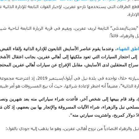
لطرقات التي يستخدمها نازحو عفرين، لإجبار القوات التابعة للإدارة الذاتية ع
دارة.
الزهراء، قائلاً:
اطق
الشهباء
، وعندما يقوم عناصر الأسايش التابعون للإدارة الذاتية بإلقاء ال
ن إلى احتجاز السيارات التي تعود ملكيتها إلى أهالي عفرين، بجانب اعتقال الأش
سراح المعتقلين لدى الأسايش، مقابل الإفراج عن سيارات أهالي عفرين المحتجز
وهو ما تعرض له جودي، الذي احتجزت سيارته خلال توا
إدارة الذاتية”، مضيفاً أنه اضطر لإعادة شرائها، حيث أن بيع المسروقات هو أمر 
 مسلحي نبل والزهراء، شراء الآليات المسروقة والإتجار بها بين بعضهم، إذ كان 
ل والزهراء اقتصادياً من نزوح أهالي عفرين، وهو ما يذهب إليه جودي بالقول: