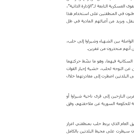
العسكرية التابعة لـ”الإدارة الذاتية”،
لقاطنون في المنطقتين على استخدام هذا
تنقل، ويزيد من أعبائهم المادية في ظل
واصلة بين الشهباء وشيراوا إلى حلب،
ين أنهم منحدرون من عفرين.
ة السكانية فيهما، وهو ما نشّط حركتهما
 عن التوجه لحلب، خشية إجبار القوات
لى البلدتين اضطرت إلى مغادرتهما خلال
ين النازحين إلى قرى ناحية شيراوا أو
بعة للحكومة السورية عن ملاحقتهم، وفق
 العام الذي يربط حلب بمنطقتي اعزاز
بل فصائل المعارضة، بعد أن سيطرت على محيط البلدتين بالكامل