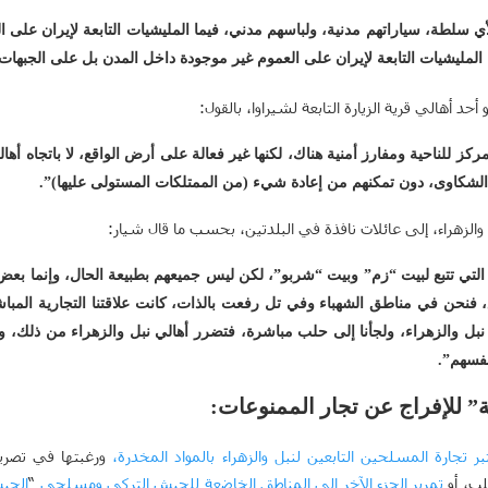
 سلطة، سياراتهم مدنية، ولباسهم مدني، فيما المليشيات التابعة لإيران على ا
أحد أهالي قرية الزيارة التابعة لشيراوا، بالقول:
لناحية ومفارز أمنية هناك، لكنها غير فعالة على أرض الواقع، لا باتجاه أهالي
لشكاوى، دون تمكنهم من إعادة شيء (من الممتلكات المستولى عليها)”.
لزهراء، إلى عائلات نافذة في البلدتين، بحسب ما قال شيار:
 التي تتبع لبيت “زم” وبيت “شربو”، لكن ليس جميعهم بطبيعة الحال، وإنما بعض
 فنحن في مناطق الشهباء وفي تل رفعت بالذات، كانت علاقتنا التجارية المبا
 نبل والزهراء، ولجأنا إلى حلب مباشرة، فتضرر أهالي نبل والزهراء من ذلك، و
نفسهم”.
” للإفراج عن تجار الممنوعات
:
بر
تجارة
المسلحين
التابعين
لنبل
والزهراء
بالمواد
المخدرة
،
ورغبتها في تصري
لب، أو
تمرير
الجزء
الآخر
إلى
المناطق
الخاضعة
للجيش
التركي
ومسلحي
“
الجي