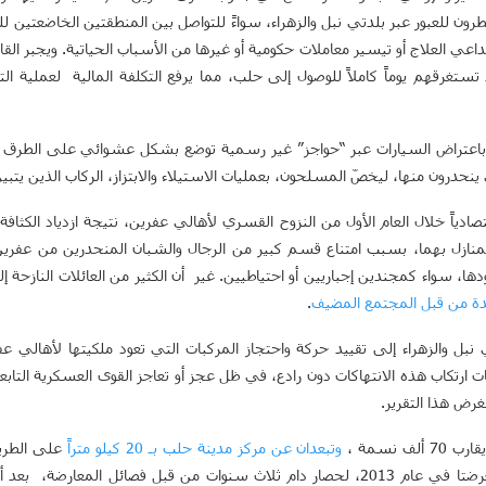
للعبور عبر بلدتي نبل والزهراء، سواءً للتواصل بين المنطقتين الخاضعتين للقوى 
داعي العلاج أو تيسير معاملات حكومية أو غيرها من الأسباب الحياتية. ويجبر ا
ستغرقهم يوماً كاملاً للوصول إلى حلب، مما يرفع التكلفة المالية لعملية ال
اعتراض السيارات عبر “حواجز” غير رسمية توضع بشكل عشوائي على الطرق ال
نحدرون منها، ليخصّ المسلحون، بعمليات الاستيلاء والابتزاز، الركاب الذين يتب
تصادياً خلال العام الأول من النزوح القسري لأهالي عفرين، نتيجة ازدياد الكثاف
لمنازل بهما، بسبب امتناع قسم كبير من الرجال والشبان المنحدرين من عفرين
ا، سواء كمجندين إجباريين أو احتياطيين. غير أن الكثير من العائلات النازحة إ
دة من قبل المجتمع المضيف
.
 والزهراء إلى تقييد حركة واحتجاز المركبات التي تعود ملكيتها لأهالي عفر
 ارتكاب هذه الانتهاكات دون رادع، في ظل عجز أو تعاجز القوى العسكرية التا
غرض هذا التقرير.
70 ألف نسمة ،
وتبعدان
عن
مركز
مدينة
حلب
بـ
20
كيلو
مترا
على الطريق
وعفرين، أما إدارياً فتتبعان لإعزاز، وقد تعرضتا في عام 2013، لحصار دام ثلاث سنوات من ق