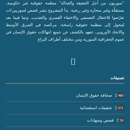
“سوريون من أجل الحقيقة والعدالة” منظمة حقوقية غير حكومية،
مستقلّة وغير منحازة وغير ربحية. بدأ المشروع بنشر قصص لسوريين/ات
تعرّضوا للاعتقال التعسفي والاختفاء القسري والتعذيب، ونما فيما بعد
ليتحول إلى منظمة حقوقية راسخة، مرخّصة في الشرق الأوسط
والاتحاد الأوروبي، تتعهد بالكشف عن جميع انتهاكات حقوق الإنسان في
عموم الجغرافية السورية ومن مختلف أطراف النزاع.
تصنيفات
صحافة حقوق الإنسان
480
تحقيقات استقصائية
371
قصص وشهادات
39