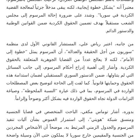
معتبراً أنه “يشكل خطوة إيجابية، لكنه يبقى مدخلاً جزئياً لمعالجة القضية
الكردية في سوريا”. وشدد على ضرورة إحالة المرسوم إلى مجلس
الشعب مستقبلاً بهدف تضمين الحقوق الكردية ضمن القوانين الوطنية
والدستور الدائم.
من جانبه، اعتبر رياض علي، المستشار القانوني الأول لدى منظمة
“سوريون من أجل الحقيقة والعدالة”، أن المرسوم يمثل “خطوة إلى
الأمام”، لكنه لا يعالج عدداً من القضايا الجوهرية المتعلقة بالحقوق
الكردية. وأشار إلى أهمية إدراج أحكام المرسوم، إلى جانب المسائل
التي لم يتناولها، ضمن الدستور السوري المستقبلي لضمان استدامة هذه
الحقوق وحمايتها قانونياً. كما لفت إلى الحاجة لتوضيح بعض المصطلحات
الواردة في المرسوم، بما في ذلك عبارة “النسبة الملحوظة”، وصياغة
التزامات الدولة تجاه الحقوق الواردة فيه بشكل أكثر وضوحاً وإلزاماً.
بدوره، أشار توماس مكغي، الباحث المتخصص في قضايا الجنسية
ومنسق شبكة “هويتي”، إلى استمرار الغموض بشأن آليات تنفيذ
المرسوم والجدول الزمني المرتبط به، موضحاً أن الأشخاص المجردين
من الجنسية والمقيمين خارج سوريا لا يملكون حتى الآن وسيلة واضحة