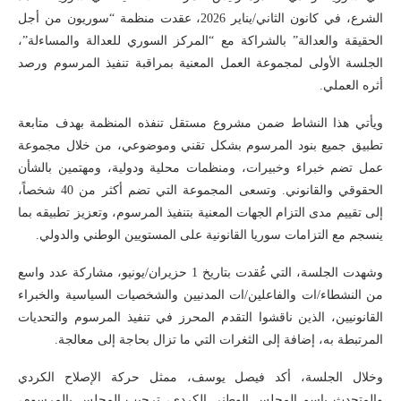
الشرع، في كانون الثاني/يناير 2026، عقدت منظمة “سوريون من أجل
الحقيقة والعدالة” بالشراكة مع “المركز السوري للعدالة والمساءلة”،
الجلسة الأولى لمجموعة العمل المعنية بمراقبة تنفيذ المرسوم ورصد
أثره العملي.
ويأتي هذا النشاط ضمن مشروع مستقل تنفذه المنظمة بهدف متابعة
تطبيق جميع بنود المرسوم بشكل تقني وموضوعي، من خلال مجموعة
عمل تضم خبراء وخبيرات، ومنظمات محلية ودولية، ومهتمين بالشأن
الحقوقي والقانوني. وتسعى المجموعة التي تضم أكثر من 40 شخصاً،
إلى تقييم مدى التزام الجهات المعنية بتنفيذ المرسوم، وتعزيز تطبيقه بما
ينسجم مع التزامات سوريا القانونية على المستويين الوطني والدولي.
وشهدت الجلسة، التي عُقدت بتاريخ 1 حزيران/يونيو، مشاركة عدد واسع
من النشطاء/ات والفاعلين/ات المدنيين والشخصيات السياسية والخبراء
القانونيين، الذين ناقشوا التقدم المحرز في تنفيذ المرسوم والتحديات
المرتبطة به، إضافة إلى الثغرات التي ما تزال بحاجة إلى معالجة.
وخلال الجلسة، أكد فيصل يوسف، ممثل حركة الإصلاح الكردي
والمتحدث باسم المجلس الوطني الكردي، ترحيب المجلس بالمرسوم،