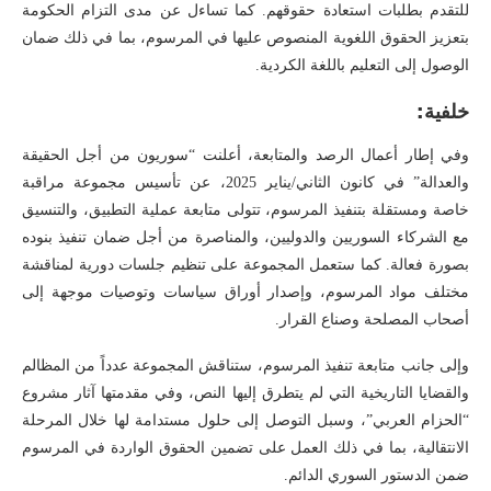
للتقدم بطلبات استعادة حقوقهم. كما تساءل عن مدى التزام الحكومة
بتعزيز الحقوق اللغوية المنصوص عليها في المرسوم، بما في ذلك ضمان
الوصول إلى التعليم باللغة الكردية.
خلفية:
وفي إطار أعمال الرصد والمتابعة، أعلنت “سوريون من أجل الحقيقة
والعدالة” في كانون الثاني/يناير 2025، عن تأسيس مجموعة مراقبة
خاصة ومستقلة بتنفيذ المرسوم، تتولى متابعة عملية التطبيق، والتنسيق
مع الشركاء السوريين والدوليين، والمناصرة من أجل ضمان تنفيذ بنوده
بصورة فعالة. كما ستعمل المجموعة على تنظيم جلسات دورية لمناقشة
مختلف مواد المرسوم، وإصدار أوراق سياسات وتوصيات موجهة إلى
أصحاب المصلحة وصناع القرار.
وإلى جانب متابعة تنفيذ المرسوم، ستناقش المجموعة عدداً من المظالم
والقضايا التاريخية التي لم يتطرق إليها النص، وفي مقدمتها آثار مشروع
“الحزام العربي”، وسبل التوصل إلى حلول مستدامة لها خلال المرحلة
الانتقالية، بما في ذلك العمل على تضمين الحقوق الواردة في المرسوم
ضمن الدستور السوري الدائم.