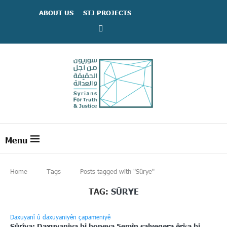
ABOUT US
STJ PROJECTS
Home
Tags
Posts tagged with "Sûrye"
TAG:
SÛRYE
Daxuyanî û daxuyaniyên çapameniyê
Sûrîya: Daxuyanîya bi boneya 5emîn salvegera êrîşa bi