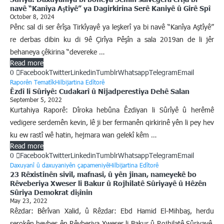
navê “Kanîya Aştîyê” ya Dagirkirina Serê Kaniyê û Girê Spî
October 8, 2024
Pênc sal di ser êrîşa Tirkîyayê ya leşkerî ya bi navê “Kanîya Aştîyê”
re derbas dibin ku di 9ê Çirîya Pêşîn a sala 2019an de li jêr
behaneya çêkirina “devereke …
Read more
0
Facebook
Twitter
Linkedin
Tumblr
Whatsapp
Telegram
Email
Raporên Tematîk
Hilbijartina Edîtorê
Êzdî li Sûriyê: Cudakarî û Nijadperestiya Dehê Salan
September 5, 2022
Kurtahiya Raporê: Dîroka hebûna Êzdiyan li Sûrîyê û herêmê
vedigere serdemên kevin, lê ji ber fermanên qirkirinê yên li pey hev
ku ew rastî wê hatin, hejmara wan gelekî kêm …
Read more
0
Facebook
Twitter
Linkedin
Tumblr
Whatsapp
Telegram
Email
Daxuyanî û daxuyaniyên çapameniyê
Hilbijartina Edîtorê
23 Rêxistinên sivîl, mafnasî, û yên jinan, nameyekê bo
Rêveberiya Xweser li Bakur û Rojhilatê Sûriyayê û Hêzên
Sûriya Demokrat dişînin
May 23, 2022
Rêzdar: Bêrîvan Xalid, û Rêzdar: Ebd Hamid El-Mihbaş, herdu
serokên hevbeş ên Rêvberiya Xweser li Bakur û Rojhilatê Sûriyayê.