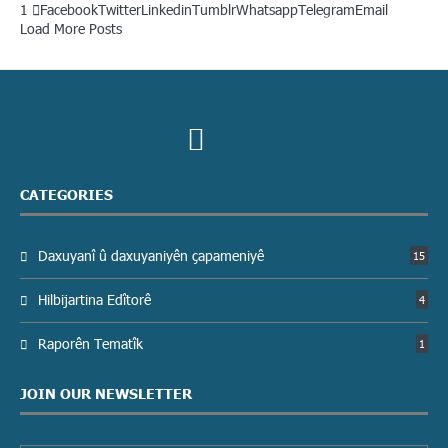
1
Facebook
Twitter
Linkedin
Tumblr
Whatsapp
Telegram
Email
Load More Posts
CATEGORIES
Daxuyanî û daxuyaniyên çapameniyê
15
Hilbijartina Edîtorê
4
Raporên Tematîk
1
JOIN OUR NEWSLETTER