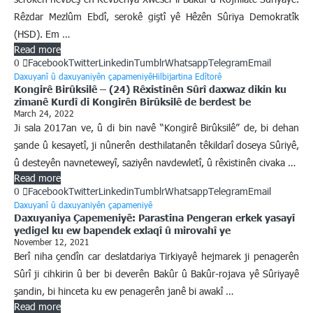
Rêzdar Mezlûm Ebdî, serokê giştî yê Hêzên Sûriya Demokratîk
(HSD). Em …
Read more
0
Facebook
Twitter
Linkedin
Tumblr
Whatsapp
Telegram
Email
Daxuyanî û daxuyaniyên çapameniyê
Hilbijartina Edîtorê
Kongirê Birûksilê – (24) Rêxistinên Sûrî daxwaz dikin ku
zimanê Kurdî di Kongirên Birûksilê de berdest be
March 24, 2022
Ji sala 2017an ve, û di bin navê “Kongirê Birûksilê” de, bi dehan
şande û kesayetî, ji nûnerên desthilatanên têkildarî doseya Sûriyê,
û desteyên navneteweyî, saziyên navdewletî, û rêxistinên civaka …
Read more
0
Facebook
Twitter
Linkedin
Tumblr
Whatsapp
Telegram
Email
Daxuyanî û daxuyaniyên çapameniyê
Daxuyaniya Çapemeniyê: Parastina Pengeran erkek yasayî
yedigel ku ew bapendek exlaqî û mirovahî ye
November 12, 2021
Berî niha çendîn car deslatdariya Tirkiyayê hejmarek ji penagerên
Sûrî ji cihkirin û ber bi deverên Bakûr û Bakûr-rojava yê Sûriyayê
şandin, bi hinceta ku ew penagerên janê bi awakî …
Read more