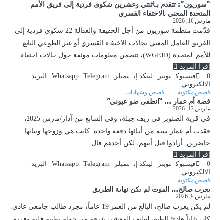
“سوريون”: تتقدم بـاثنتي وعشرين شكوى فردية إلى فريق الأمم
المتحدة المعني بالاختفاء القسري
مارس 16, 2026
قدّمت منظمة سوريون من أجل الحقيقة والعدالة 22 شكوى فردية إلى
الفريق العامل المعني بحالات الاختفاء القسري أو غير الطوعي التابع
للأمم المتحدة (WGEID)، تتضمن معلومات موثقة حول حالات اختفاء …
إقرأ المزيد
0
فيسبوك
تويتر
لينكد إن
تمبلر
Telegram
Whatsapp
البريد
الالكتروني
قصص مكتوبة
قصص وشهادات
قصة أم عمار … “انطفى ضو عيوني”
مارس 13, 2026
في قرية الصنوبر في ريف جبلة، وفي السابع من آذار/مارس 2025،
فقدت أم عمار ستة من أبنائها دفعة واحدة. كانت هي وزوجها وبناتها
حاضرين. أرادوا قتل أبيهم، لكن أحدهم قال …
إقرأ المزيد
0
فيسبوك
تويتر
لينكد إن
تمبلر
Telegram
Whatsapp
البريد
الالكتروني
قصص مكتوبة
يعرب صالح… الموت لم يكن نهاية الطريق
مارس 9, 2026
لم يكن يعرب صالح، البالغ من العمر 19 عاماً، مجرد طالب جامعي عادي.
كان شاباً هادئ الطبع، لطيف المعشر، عرفه من حوله بطيبة قلبه وقربه