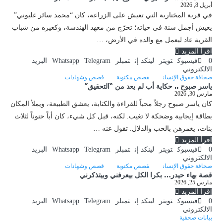
أبريل 8, 2026
في قرية المختارية التي تعيش على الزراعة، كان “محمد سائر غليوني”
يعيش أجمل سنة في حياته؛ تخرّج من معهد الهندسة، وكغيره من شباب
القرية عاد ليعمل مع والده في الأرض، …
إقرأ المزيد
0
فيسبوك
تويتر
لينكد إن
تمبلر
Telegram
Whatsapp
البريد
الالكتروني
صحافة حقوق الإنسان
قصص مكتوبة
قصص وشهادات
ياسر صبوح .. حكاية أب لم يعد من “التحقيق”
مارس 30, 2026
كان ياسر صبوح رجلاً محباً للقراءة والكتابة، يعشق الطبيعة، ويملأ المكان
بطاقة إيجابية وضحكة لا تغيب. لكنه، قبل كل شيء، كان أباً حنوناً لثلاث
بنات، يغمرهن بالحب والدلال. تقول عنه …
إقرأ المزيد
0
فيسبوك
تويتر
لينكد إن
تمبلر
Telegram
Whatsapp
البريد
الالكتروني
صحافة حقوق الإنسان
قصص مكتوبة
قصص وشهادات
قصة بهاء حيدر… بكرا الكل بيعرفني وبيتذكرني
مارس 25, 2026
إقرأ المزيد
0
فيسبوك
تويتر
لينكد إن
تمبلر
Telegram
Whatsapp
البريد
الالكتروني
بيانات صحفية