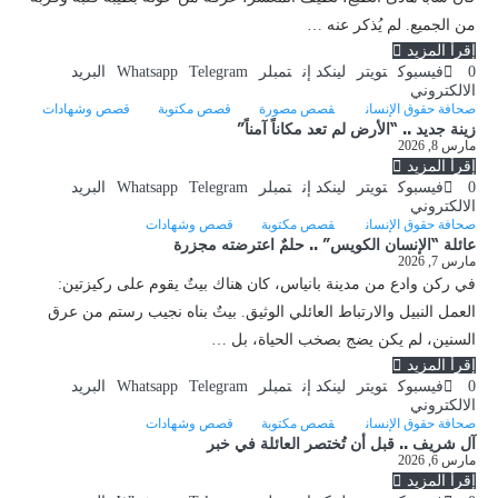
من الجميع. لم يُذكر عنه …
إقرأ المزيد
0
فيسبوك
تويتر
لينكد إن
تمبلر
Telegram
Whatsapp
البريد
الالكتروني
صحافة حقوق الإنسان
قصص مصورة
قصص مكتوبة
قصص وشهادات
زينة جديد .. “الأرض لم تعد مكاناً آمناً”
مارس 8, 2026
إقرأ المزيد
0
فيسبوك
تويتر
لينكد إن
تمبلر
Telegram
Whatsapp
البريد
الالكتروني
صحافة حقوق الإنسان
قصص مكتوبة
قصص وشهادات
عائلة “الإنسان الكويس” .. حلمٌ اعترضته مجزرة
مارس 7, 2026
في ركن وادع من مدينة بانياس، كان هناك بيتٌ يقوم على ركيزتين:
العمل النبيل والارتباط العائلي الوثيق. بيتٌ بناه نجيب رستم من عرق
السنين، لم يكن يضج بصخب الحياة، بل …
إقرأ المزيد
0
فيسبوك
تويتر
لينكد إن
تمبلر
Telegram
Whatsapp
البريد
الالكتروني
صحافة حقوق الإنسان
قصص مكتوبة
قصص وشهادات
آل شريف .. قبل أن تُختصر العائلة في خبر
مارس 6, 2026
إقرأ المزيد