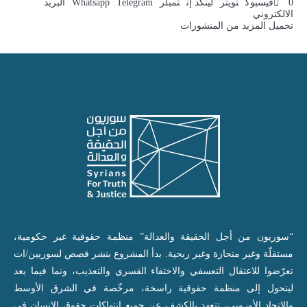
0
فيسبوك
تويتر
لينكد إن
تمبلر
Telegram
Whatsapp
البريد
الالكتروني
تحميل المزيد من المنشورات
“سوريون من أجل الحقيقة والعدالة” منظمة حقوقية غير حكومية،
مستقلّة وغير منحازة وغير ربحية. بدأ المشروع بنشر قصص لسوريين/ات
تعرّضوا للاعتقال التعسفي والاختفاء القسري والتعذيب، ونما فيما بعد
ليتحول إلى منظمة حقوقية راسخة، مرخّصة في الشرق الأوسط
والاتحاد الأوروبي، تتعهد بالكشف عن جميع انتهاكات حقوق الإنسان في