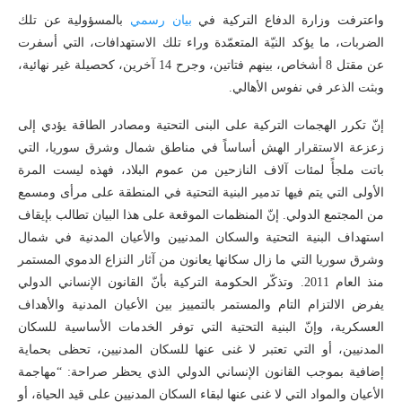
واعترفت وزارة الدفاع التركية في
بيان رسمي
بالمسؤولية عن تلك
الضربات، ما يؤكد النيّة المتعمّدة وراء تلك الاستهدافات، التي أسفرت
عن مقتل 8 أشخاص، بينهم فتاتين، وجرح 14 آخرين، كحصيلة غير نهائية،
وبثت الذعر في نفوس الأهالي.
إنّ تكرر الهجمات التركية على البنى التحتية ومصادر الطاقة يؤدي إلى
زعزعة الاستقرار الهش أساساً في مناطق شمال وشرق سوريا، التي
باتت ملجأً لمئات آلاف النازحين من عموم البلاد، فهذه ليست المرة
الأولى التي يتم فيها تدمير البنية التحتية في المنطقة على مرأى ومسمع
من المجتمع الدولي. إنّ المنظمات الموقعة على هذا البيان تطالب بإيقاف
استهداف البنية التحتية والسكان المدنيين والأعيان المدنية في شمال
وشرق سوريا التي ما زال سكانها يعانون من آثار النزاع الدموي المستمر
منذ العام 2011. وتذكّر الحكومة التركية بأنّ القانون الإنساني الدولي
يفرض الالتزام التام والمستمر بالتمييز بين الأعيان المدنية والأهداف
العسكرية، وإنّ البنية التحتية التي توفر الخدمات الأساسية للسكان
المدنيين، أو التي تعتبر لا غنى عنها للسكان المدنيين، تحظى بحماية
إضافية بموجب القانون الإنساني الدولي الذي يحظر صراحة: “مهاجمة
الأعيان والمواد التي لا غنى عنها لبقاء السكان المدنيين على قيد الحياة، أو