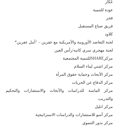
عُكاز
عودة للتنمية
فجر
فريق صناع المستقبل
كلاود
لجنة التعاضد الأوروبية والأمريكية مع عفرين – “أمل عفرين
“
لجنة مهجري سري كانيه/رأس العين
مركزSHAREللتنمية المجتمعية
مركز اشتي لبناء السلام
مركز الأبحاث وحماية حقوق المرأة
مركز الدفاع عن الحريات
مركز الماسة للدراسات والأبحاث والاستشارات والتحكيم
والتدريب
مركز انليل
مركز آسو للاستشارات والدراسات الاستراتيجية
مركز بذور التنموي