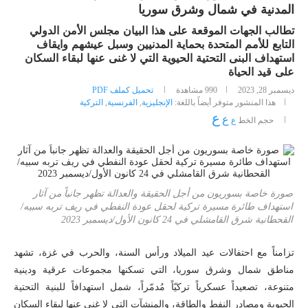
المدنية في شمال وشرق سوريا
تطالب الجهات الموقعة على هذا البيان مجلس الأمن الدولي
التابع للأمم المتحدة بحماية المدنيين وسبل عيشهم وايقاف
استهداف البنى التحتية الحيوية التي لا غنى عنها لبقاء السكان
على قيد الحياة
ديسمبر 28, 2023
990
مشاهدة
تحميل كملف PDF
هذا المنشور متوفر أيضاً باللغة:
الإنجليزية
,
الفرنسية
,
التركية
ع
ع
حجم الخط
ع
صورة خاصة بسوريون من أجل الحقيقة والعدالة تظهر جانباً من آثار
استهداف طائرة مسيرة تركية لحقل عودة النفطي في ريف تربه سبيه/
القحطانية شرق القامشلي في 24 كانون الأول/ديسمبر 2023
تزامناً مع احتفالات عيد الميلاد ورأس السنة، والحرب في غزة، تشهد
مناطق شمال وشرق سوريا، التي تسكنها مجموعات عرقية ودينية
متنوعة، تصعيداً عسكرياً تركيّاً مُدمّراً، شمل استهدافاً للبنية التحتية
الحيوية ومصادر النفط والطاقة، والمنشآت التي لا غنى عنها لبقاء السكان