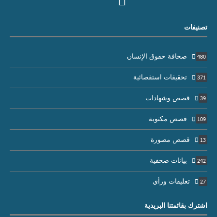
تصنيفات
صحافة حقوق الإنسان
480
تحقيقات استقصائية
371
قصص وشهادات
39
قصص مكتوبة
109
قصص مصورة
13
بيانات صحفية
242
تعليقات ورأي
27
اشترك بقائمتنا البريدية