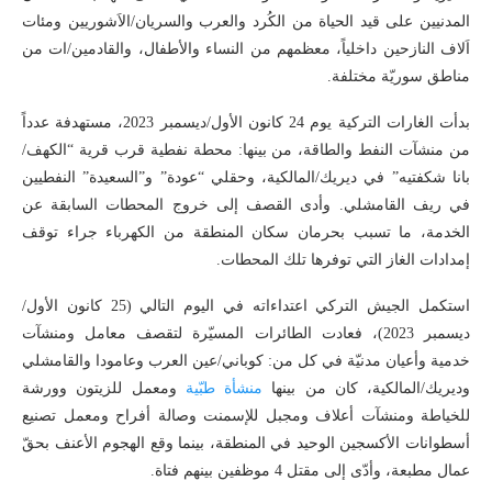
المدنيين على قيد الحياة من الكُرد والعرب والسريان/الاَشوريين ومئات
اَلاف النازحين داخلياً، معظمهم من النساء والأطفال، والقادمين/ات من
مناطق سوريّة مختلفة.
بدأت الغارات التركية يوم 24 كانون الأول/ديسمبر 2023، مستهدفة عدداً
من منشآت النفط والطاقة، من بينها: محطة نفطية قرب قرية “الكهف/
بانا شكفتيه” في ديريك/المالكية، وحقلي “عودة” و”السعيدة” النفطيين
في ريف القامشلي. وأدى القصف إلى خروج المحطات السابقة عن
الخدمة، ما تسبب بحرمان سكان المنطقة من الكهرباء جراء توقف
إمدادات الغاز التي توفرها تلك المحطات.
استكمل الجيش التركي اعتداءاته في اليوم التالي (25 كانون الأول/
ديسمبر 2023)، فعادت الطائرات المسيّرة لتقصف معامل ومنشآت
خدمية وأعيان مدنيّة في كل من: كوباني/عين العرب وعامودا والقامشلي
وديريك/المالكية، كان من بينها
منشأة طبّية
ومعمل للزيتون وورشة
للخياطة ومنشآت أعلاف ومجبل للإسمنت وصالة أفراح ومعمل تصنيع
أسطوانات الأكسجين الوحيد في المنطقة، بينما وقع الهجوم الأعنف بحقّ
عمال مطبعة، وأدّى إلى مقتل 4 موظفين بينهم فتاة.