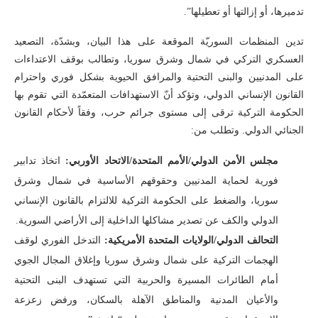
تدميرها، أو إزالتها أو تعطيلها”.
تدين المنظمات السوريّة الموقعة على هذا البيان، وبشدّة، التصعيد
العسكري التركي في شمال وشرق سوريا، وتطالب بوقف الاعتداءات
على المدنيين والبنى التحتية والمرافق الحيوية بشكل فوري واحترام
القانون الإنساني الدولي، وتؤكد أنّ الاستهدافات المتعمّدة التي تقوم بها
الحكومة التركية ترقى إلى مستوى جرائم حرب، وفقاً لأحكام القانون
الجنائي الدولي. وتطلب من:
مجلس الأمن الدولي/الأمم المتحدة/الاتحاد الأوربي:
اتخاذ تدابير
فورية لحماية المدنيين وحقوقهم الأساسية في شمال وشرق
سوريا، والضغط على الحكومة التركية للالتزام بالقانون الإنساني
الدولي والكف عن تصدير مشاكلها الداخلية إلى الأراضي السورية.
التحالف الدولي/الولايات المتحدة الأمريكية:
التدخل الفوري لوقف
الهجمات التركية على شمال وشرق سوريا وإغلاق المجال الجوي
أمام الطائرات المسيرة والحربية التي تستهدف البنى التحتية
والأعيان المدنية والمناطق الآهلة بالسكان، ورفض زعزعة