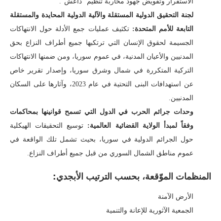
الاستقرار وتقويض جهود محاربة تنظيم “داعش”.
لجنة التحقيق الدولية المستقلة والآلية الدولية المحايدة والمستقلة
التابعة للأمم المتحدة:
تكثيف عمليات جمع الأدلة حول الانتهاكات
الجسيمة لحقوق الإنسان التي ترتكبها جميع أطراف النزاع بحق
المدنيين والأعيان المدنية، في عموم سوريا، ومن ضمنها الانتهاكات
التركية المتكررة في شمال وشرق سوريا، وإصدار تقرير خاص
عن استهدافات البنى التحتية في عام 2023، وآثارها على السكان
المدنيين.
وحدات جرائم الحرب في الدول التي تسمح قوانينها بمحاكمات
وفقاً لمبدأ الولاية القضائية العالمية:
توسيع التحقيقات الهيكلية
حول الجرائم الدولية في سوريا، بحيث تشمل تلك الواقعة في
عموم مناطق الشمال السوري من قبل جميع أطراف النزاع.
المنظمات الموّقعة، بحسب الترتيب الأبجدي:
الأرض الآمنة
الجمعية الآثورية للإعانة والتنمية