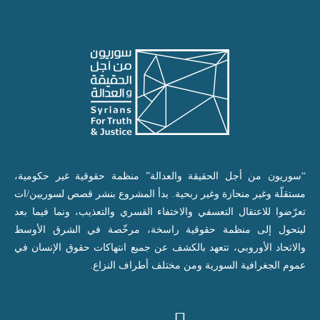
“سوريون من أجل الحقيقة والعدالة” منظمة حقوقية غير حكومية،
مستقلّة وغير منحازة وغير ربحية. بدأ المشروع بنشر قصص لسوريين/ات
تعرّضوا للاعتقال التعسفي والاختفاء القسري والتعذيب، ونما فيما بعد
ليتحول إلى منظمة حقوقية راسخة، مرخّصة في الشرق الأوسط
والاتحاد الأوروبي، تتعهد بالكشف عن جميع انتهاكات حقوق الإنسان في
عموم الجغرافية السورية ومن مختلف أطراف النزاع.