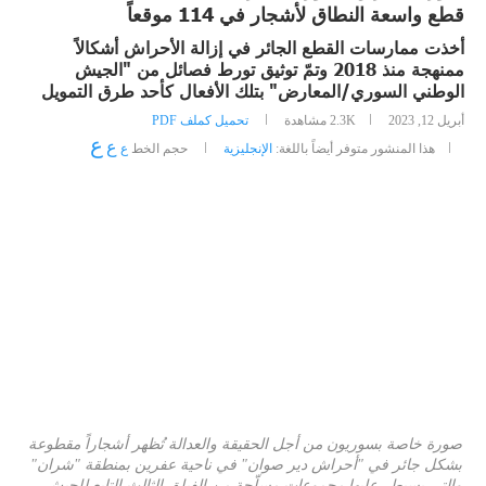
قطع واسعة النطاق لأشجار في 114 موقعاً
أخذت ممارسات القطع الجائر في إزالة الأحراش أشكالاً
ممنهجة منذ 2018 وتمّ توثيق تورط فصائل من "الجيش
الوطني السوري/المعارض" بتلك الأفعال كأحد طرق التمويل
أبريل 12, 2023
2.3K
مشاهدة
تحميل كملف PDF
ع
ع
هذا المنشور متوفر أيضاً باللغة:
الإنجليزية
حجم الخط
ع
صورة خاصة بسوريون من أجل الحقيقة والعدالة تُظهر أشجاراً مقطوعة
بشكل جائر في "أحراش دير صوان" في ناحية عفرين بمنطقة "شران"
والتي يسيطر عليها مجموعات مسلّحة من الفيلق الثالث التابع للجيش