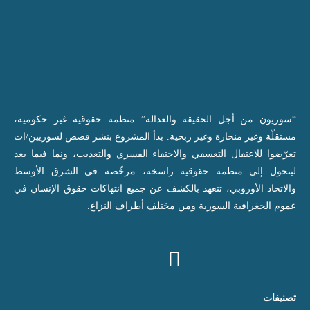
“سوريون من أجل الحقيقة والعدالة” منظمة حقوقية غير حكومية،
مستقلّة وغير منحازة وغير ربحية. بدأ المشروع بنشر قصص لسوريين/ات
تعرّضوا للاعتقال التعسفي والاختفاء القسري والتعذيب، ونما فيما بعد
ليتحول إلى منظمة حقوقية راسخة، مرخّصة في الشرق الأوسط
والاتحاد الأوروبي، تتعهد بالكشف عن جميع انتهاكات حقوق الإنسان في
عموم الجغرافية السورية ومن مختلف أطراف النزاع.
تصنيفات