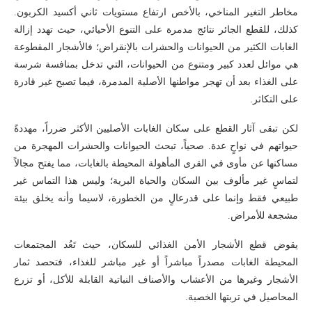
مخاطر التغير المناخي، بالأخص ارتفاع مستويات ثاني أكسيد الكربون.
كذلك، للقطع الجائر نتائج مدمرة على التنوع الأحيائي، حيث تهدد إزالة
الغابات الكثير من الحيوانات والحشرات بالإنقراض؛ فالأشجار المقطوعة
هي موائل لعدد كبير ومتنوع من الحيوانات، التي تدخل بمنافسة شرسة
على الغذاء بعد أن تهجر مواطنها الأصلية المدمرة، فيما تصبح غير قادرة
على التكاثر.
لكن تبقى آثار القطع على سكان الغابات الأصليين الأكثر ضرراً، مهددةً
حيواتهم في نواحٍ عدة. صحياً، تبحث الحيوانات والحشرات المهجرة من
مساكنها عن مأوى في القرى المأهولة المحيطة بالغابات، مما يفتح مجالاً
لتماسٍ غير مألوف بين السكان والحياة البرية؛ وليس هذا التماس غير
طبيعي فقط وإنما على قدرعالٍ من الخطورة، لاسيما وأنه يخلق بيئة
مشجعة للأمراض.
يقوض قطع الأشجار الأمن الغذائي للسكان، حيث تَعُد المجتمعات
المحيطة الغابات مصدراً مباشراً أو غير مباشر للغذاء، فتحصد ثمار
الأشجار وغيرها من الأعشاب والأصناف النباتية القابلة للأكل، أو تزرع
المحاصيل في تربتها الخصبة.