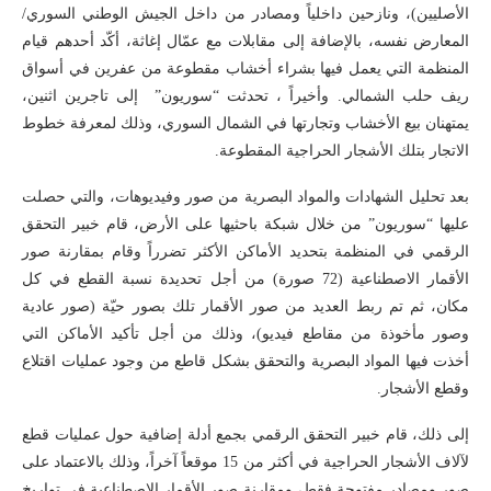
الأصليين)، ونازحين داخلياً ومصادر من داخل الجيش الوطني السوري/
المعارض نفسه، بالإضافة إلى مقابلات مع عمّال إغاثة، أكّد أحدهم قيام
المنظمة التي يعمل فيها بشراء أخشاب مقطوعة من عفرين في أسواق
ريف حلب الشمالي. وأخيراً ، تحدثت “سوريون” إلى تاجرين اثنين،
يمتهنان بيع الأخشاب وتجارتها في الشمال السوري، وذلك لمعرفة خطوط
الاتجار بتلك الأشجار الحراجية المقطوعة.
بعد تحليل الشهادات والمواد البصرية من صور وفيديوهات، والتي حصلت
عليها “سوريون” من خلال شبكة باحثيها على الأرض، قام خبير التحقق
الرقمي في المنظمة بتحديد الأماكن الأكثر تضرراً وقام بمقارنة صور
الأقمار الاصطناعية (72 صورة) من أجل تحديدة نسبة القطع في كل
مكان، ثم تم ربط العديد من صور الأقمار تلك بصور حيّة (صور عادية
وصور مأخوذة من مقاطع فيديو)، وذلك من أجل تأكيد الأماكن التي
أخذت فيها المواد البصرية والتحقق بشكل قاطع من وجود عمليات اقتلاع
وقطع الأشجار.
إلى ذلك، قام خبير التحقق الرقمي بجمع أدلة إضافية حول عمليات قطع
لآلاف الأشجار الحراجية في أكثر من 15 موقعاً آخراً، وذلك بالاعتماد على
صور ومصادر مفتوحة فقط، ومقارنة صور الأقمار الاصطناعية في تواريخ