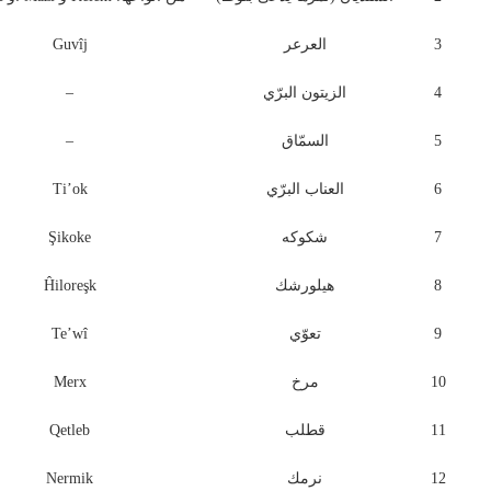
3
العرعر
Guvîj
4
الزيتون البرّي
–
5
السمّاق
–
6
العناب البرّي
Ti’ok
7
شكوكه
Şikoke
8
هيلورشك
Ĥiloreşk
9
تعوّي
Te’wî
10
مرخ
Merx
11
قطلب
Qetleb
12
نرمك
Nermik