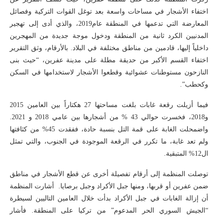
اختفاء الأشجار في مساحات واسعة بعد توغل القوات التركية وفصائل
المعارضة التي تدعمها في المنطقة عام2019، والذي أدى إلى تهجير
المدنيين الكرد ثانية من المنطقة ودخول موجة جديدة من المهجرين
داخلياً إليها، قادمين من مناطق مختلفة في البلاد. بالأرقام، وثق التقرير
اختفاء القسم الأكبر من حديقة مطلة على مدينة عفرين، “حيث بنى
النازحون مستوطنات عشوائية وقطعوا الأشجار لاستخدامها في السكن
وكحطب”.
فيما أزيلت رقعة غابات بلغت مساحتها 27 هكتاراً بين العامين 2015
و2018، فخسرت حوالي 43 % من أشجارها بين عامي 2018 و 2021.
واضمحلت الغابة على قمة التل بنسبة حادة، ففقدت 45% من كثافتها
ولم تعد غابة، ما تكرر في الرقعة الموجودة في الجنوب، والتي تمثل
ال12% المتبقية.
توصلت المنظمة إلى أرقام تفصيلة أخرى عن قطع الأشجار في مناطق
ضمن عفرين أو قربها، ومنها جبل الأكراد وجبل برصايا. أشارت المنظمة
أن إزالة الغابات في جبل الأكراد بدأت خلال العامين التاليين لسيطرة
“الجيش السوري الحر المدعوم” من تركيا على المنطقة. فأشار