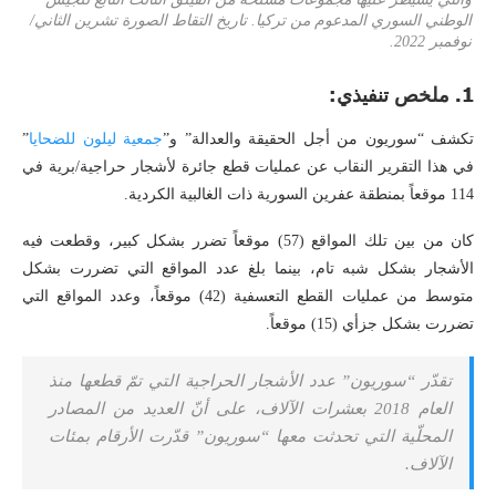
الوطني السوري المدعوم من تركيا. تاريخ التقاط الصورة تشرين الثاني/
نوفمبر 2022.
1. ملخص تنفيذي:
تكشف “سوريون من أجل الحقيقة والعدالة” و”
جمعية ليلون للضحايا
”
في هذا التقرير النقاب عن عمليات قطع جائرة لأشجار حراجية/برية في
114 موقعاً بمنطقة عفرين السورية ذات الغالبية الكردية.
كان من بين تلك المواقع (57) موقعاً تضرر بشكل كبير، وقطعت فيه
الأشجار بشكل شبه تام، بينما بلغ عدد المواقع التي تضررت بشكل
متوسط من عمليات القطع التعسفية (42) موقعاً، وعدد المواقع التي
تضررت بشكل جزأي (15) موقعاً.
تقدّر “سوريون” عدد الأشجار الحراجية التي تمّ قطعها منذ
العام 2018 بعشرات الآلاف، على أنّ العديد من المصادر
المحلّية التي تحدثت معها “سوريون” قدّرت الأرقام بمئات
الآلاف.