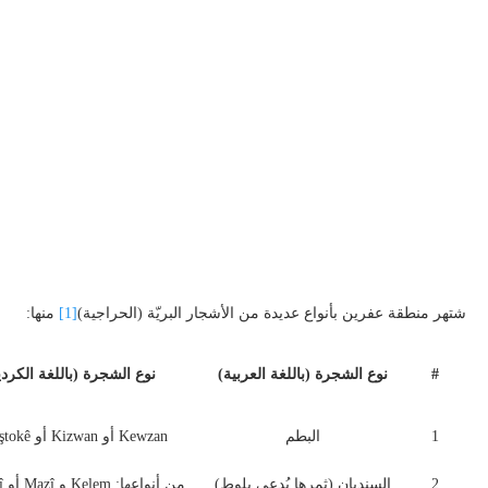
شتهر منطقة عفرين بأنواع عديدة من الأشجار البريّة (الحراجية)
[1]
منها:
#
نوع الشجرة (باللغة العربية)
نوع الشجرة (باللغة الكردي
1
البطم
Kewzan أو Kizwan أو Benîştokê
2
السنديان (ثمرها يُدعى بلوط)
من أنواعها: Kelem و Mazî أو Gêlberî.