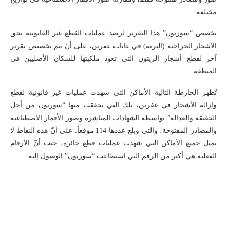
مختلفة.
تخصص “سوريون” هذا التقرير لرصد عمليات القطع غير القانونية بحق
الأشجار الحراجية (البرية) في غابات عفرين، على أنّ يتم تخصيص تقرير
آخر لقطع أشجار الزيتون التي تعود ملكيتها للسكان الأصليين في
المنطقة.
تُظهر الخارطة التالية الأماكن التي شهدت عمليات غير قانونية لقطع
وإزالة الأشجار في عفرين، تلك التي تحققت منها “سوريون من أجل
الحقيقة والعدالة” بواسطة الشهادات المباشرة وصور الأقمار الاصطناعية
والمصادر المفتوحة، والتي وبلغ عددها 114 موقعاً. على أنّ هذه النقاط لا
تمثل جميع الأماكن التي شهدت عمليات قطع جائرة، حيث أنّ الأرقام
الفعلية هي أكبر من الرقم التي استطاعت “سوريون” الوصول إليه.