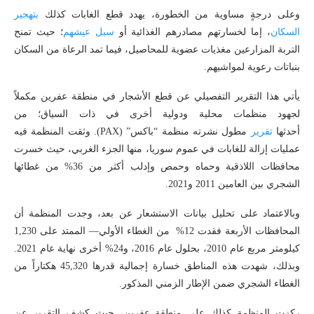
وعلى درجةٍ مساوية من الخطورة، يهدد قطع الغابات كذلك
بتهجير
السكان
، إما لخسارتهم مصادرهم الغذائية أو
سبل عيشهم
؛ حيث تمنح
التربة المزارعين مغذيات عضوية للمحاصيل، فيما تمد الرعاة من السكان
بنباتات رعوية لمواشيهم.
يأتي هذا التقرير التفصيلي عن قطع الأشجار في منطقة عفرين مكملاً
لجهود منظمات محلية ودولية أخرى في ذات السياق؛ من
أحدثها
تقرير
مطول نشرته منظمة “باكس” (PAX). وثقت المنظمة فيه
عمليات إزالة للغابات في عموم سوريا، منها الجزء الغربي، حيث خسرت
محافظات اللاذقية وحماه وحمص وإدلب أكثر من 36% من غطائها
الشجري بين العامين 2011 و2021.
وبالاعتماد على تحليل بيانات الاستشعار عن بعد، وجدت المنظمة أن
المحافظات الأربعة فقدت 12% من الغطاء الأولي— الممتد على 1,230
كيلومتر مربع عام 2010، بحلول عام 2016، و24% أخرى نهاية عام 2021.
وبذلك، شهدت هذه المناطق خسارة إجمالية قدرها 45,320 هكتاراً من
الغطاء الشجري ضمن الإطار الزمني المذكور.
ركزت المنظمة كذلك على منطقة عفرين، حيث كشف التقرير عن