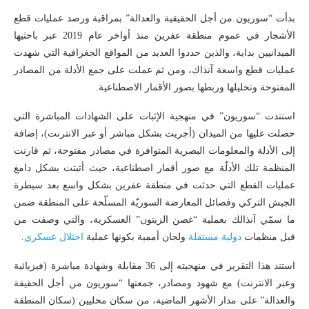
بدأت “سوريون من أجل الحقيقية والعدالة” بمراقبة ورصد عمليات قطع
الأشجار في عموم منطقة عفرين منذ أواخر عام 2019 عبر باحثيها
الميدانيين بداية، والذين حددوا العديد من المواقع الجغرافية التي شهدت
عمليات قطع واسعة آنذاك، ومن ثم عملت على جمع الأدلة من المصادر
المفتوحة وتحليلها وربطها بصور الأقمار الاصطناعية.
استندت “سوريون” في منهجية الإثبات على الشهادات المباشرة التي
حصلت عليها من الميدان (أجريت بشكل مباشر أو عبر الانترنت)، إضافة
إلى الأدلة والمعلومات البصرية المتوافرة في مصادر مفتوحة، ثم قارنت
المنظمة تلك الأدلّة مع صور أقمار اصطناعية، حيث أثبتت بشكل دامغ
عمليات القطع التي حدثت في منطقة عفرين بشكل واسع بعد سيطرة
الجيش التركي وفصائل المعارضة السوريّة المسلّحة على المنطقة ضمن
ما سمّي آنذالك بعملية “غصن الزيتون” العسكرية، والتي وصفت من
قبل منظمات
دولية مستقلة
ولجان أممية بكونها عملية
احتلال عسكري
.
استند هذا التقرير في منهجيته إلى 36 مقابلة وشهادة مباشرة (فيزيائية
وعبر الانترنت) مع شهود ومصادر، جمعتها “سوريون من أجل الحقيقة
والعدالة” على مدار الأشهر الماضية، من سكان محليين (سكان المنطقة