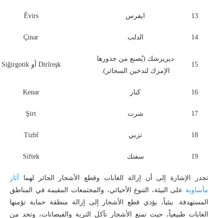
13
ايفرس
Êvirs
14
الدلب
Çinar
ديريرشك (يُصنع من جذورها
15
Dirîreşk أو Siĝirgotik
الإمزك لتدخين السجائر).
16
كنار
Kenar
17
شرت
Şirt
18
تزبي
Tizbî
19
سفتك
Siftek
تجدر الإشارة إلى أن إزالة الغابات وقطع الأشجار الجائر لهما
آثار
مأساوية
على البيئة، التنوع الأحيائي، والمجتمعات المقيمة في المناطق
المستهدفة. بيئياً، يؤدي قطع الأشجار إلى إزالة منطقة حماية تؤمنها
الغابات طبيعياً، حيث تمنع الأشجار تآكل التربة والفيضانات، وتحد من