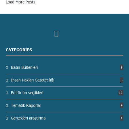
Load More Posts
CATEGORIES
Basın Bültenleri
9
İnsan Hakları Gazeteciliği
5
Editör'ün seçtikleri
12
Tematik Raporlar
4
Gerçekleri araştırma
1