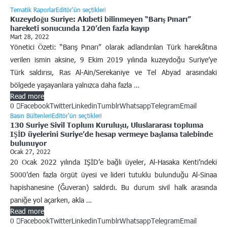
Tematik Raporlar
Editör'ün seçtikleri
Kuzeydoğu Suriye: Akıbeti bilinmeyen “Barış Pınarı”
hareketi sonucunda 120’den fazla kayıp
Mart 28, 2022
Yönetici Özeti: “Barış Pınarı” olarak adlandırılan Türk harekâtına
verilen ismin aksine, 9 Ekim 2019 yılında kuzeydoğu Suriye’ye
Türk saldırısı, Ras Al-Ain/Serekaniye ve Tel Abyad arasındaki
bölgede yaşayanlara yalnızca daha fazla …
Read more
0
Facebook
Twitter
Linkedin
Tumblr
Whatsapp
Telegram
Email
Basın Bültenleri
Editör'ün seçtikleri
130 Suriye Sivil Toplum Kuruluşu, Uluslararası topluma
IŞİD üyelerini Suriye’de hesap vermeye başlama talebinde
bulunuyor
Ocak 27, 2022
20 Ocak 2022 yılında IŞİD’e bağlı üyeler, Al-Hasaka Kenti’ndeki
5000’den fazla örgüt üyesi ve lideri tutuklu bulunduğu Al-Sinaa
hapishanesine (Ğuveran) saldırdı. Bu durum sivil halk arasında
paniğe yol açarken, akla …
Read more
0
Facebook
Twitter
Linkedin
Tumblr
Whatsapp
Telegram
Email