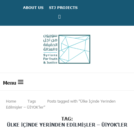
ABOUT US
STJ PROJECTS
Home
Tags
Posts tagged with "Ülke İçinde Yerinden
Edilmişler – ÜİYOK’ler"
TAG:
ÜLKE İÇINDE YERINDEN EDILMIŞLER – ÜİYOK’LER