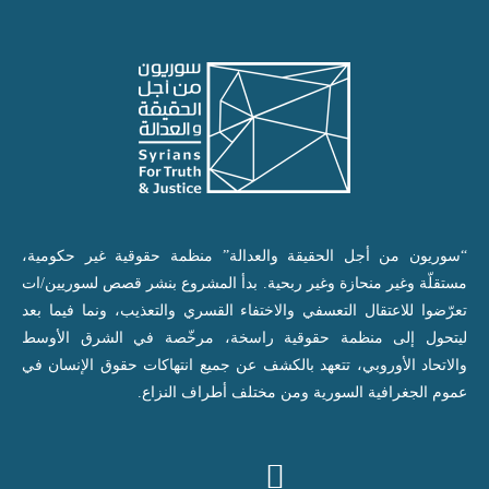
“سوريون من أجل الحقيقة والعدالة” منظمة حقوقية غير حكومية،
مستقلّة وغير منحازة وغير ربحية. بدأ المشروع بنشر قصص لسوريين/ات
تعرّضوا للاعتقال التعسفي والاختفاء القسري والتعذيب، ونما فيما بعد
ليتحول إلى منظمة حقوقية راسخة، مرخّصة في الشرق الأوسط
والاتحاد الأوروبي، تتعهد بالكشف عن جميع انتهاكات حقوق الإنسان في
عموم الجغرافية السورية ومن مختلف أطراف النزاع.