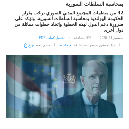
بمحاسبة السلطات السورية
42 من منظمات المجتمع المدني السوري ترحّب بقرار
الحكومة الهولندية بمحاسبة السلطات السورية، وتؤكد على
ضرورة دعم الدول لهذه الخطوة واتخاذ خطوات مماثلة من
دول أخرى
سبتمبر 24, 2020
492
مشاهدة
تحميل كملف PDF
ع
ع
هذا المنشور متوفر أيضاً باللغة:
الإنجليزية
حجم الخط
ع