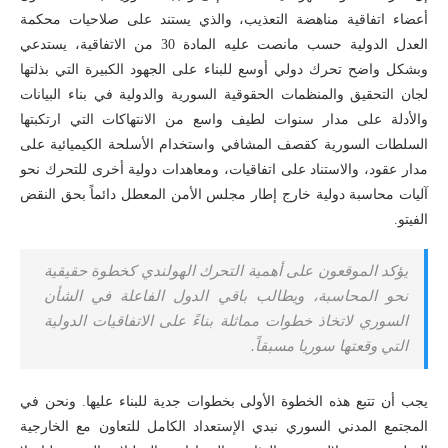
أعضاء اتفاقية مناهضة التعذيب، والذي يستند على صلاحيات محكمة
العدل الدولية حسب مانصت عليه المادة 30 من الاتفاقية، يستدعي
وبشكل واضح تحرك دولي أوسع للبناء على الجهود الكبيرة التي بذلتها
لجان التحقيق والمنظمات الحقوقية السورية والدولية في بناء البيانات
والأدلة على مدار سنوات لطيف واسع من الانتهاكات التي ارتكبتها
السلطات السورية كقصف المشافي واستخدام الأسلحة الكيميائية على
مدار عقود، والاستناد على اتفاقيات، ومعاهدات دولية أخرى للتحرك نحو
آليات محاسبة دولية خارج إطار مجلس الأمن المعطل دائماً بحق النقض
الفيتو.
يؤكد الموقعون على أهمية التحرك الهولندي كخطوة حقيقية
نحو المحاسبة، ويطالب باقي الدول الفاعلة في الشأن
السوري لاتخاذ خطوات مماثلة بناءً على الاتفاقيات الدولية
التي وقعتها سوريا مسبقاً.
يجب أن تتبع هذه الخطوة الأولى بخطوات جدية للبناء عليها. ونحن في
المجتمع المدني السوري نبدي الإستعداد الكامل للتعاون مع الخارجية