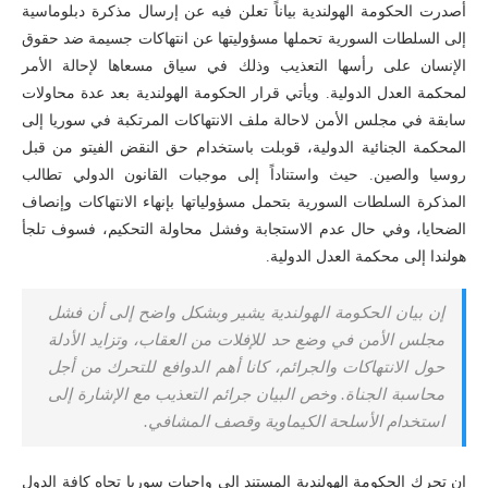
أصدرت الحكومة الهولندية بياناً تعلن فيه عن إرسال مذكرة دبلوماسية
إلى السلطات السورية تحملها مسؤوليتها عن انتهاكات جسيمة ضد حقوق
الإنسان على رأسها التعذيب وذلك في سياق مسعاها لإحالة الأمر
لمحكمة العدل الدولية. ويأتي قرار الحكومة الهولندية بعد عدة محاولات
سابقة في مجلس الأمن لاحالة ملف الانتهاكات المرتكبة في سوريا إلى
المحكمة الجنائية الدولية، قوبلت باستخدام حق النقض الفيتو من قبل
روسيا والصين. حيث واستناداً إلى موجبات القانون الدولي تطالب
المذكرة السلطات السورية بتحمل مسؤولياتها بإنهاء الانتهاكات وإنصاف
الضحايا، وفي حال عدم الاستجابة وفشل محاولة التحكيم، فسوف تلجأ
هولندا إلى محكمة العدل الدولية.
إن بيان الحكومة الهولندية يشير وبشكل واضح إلى أن فشل
مجلس الأمن في وضع حد للإفلات من العقاب، وتزايد الأدلة
حول الانتهاكات والجرائم، كانا أهم الدوافع للتحرك من أجل
محاسبة الجناة. وخص البيان جرائم التعذيب مع الإشارة إلى
استخدام الأسلحة الكيماوية وقصف المشافي.
إن تحرك الحكومة الهولندية المستند إلى واجبات سوريا تجاه كافة الدول