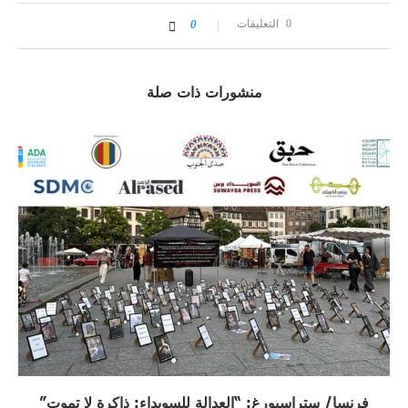
0 التعليقات
0
منشورات ذات صلة
فرنسا/ ستراسبورغ: “العدالة للسويداء: ذاكرة لا تموت”