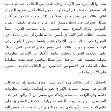
تمت بها إلى مزيد من الارتباك والألم للعديد من العائلات. حيث تقاعست
الحكومة عن الإفصاح عن أي معلومات حول أولئك الذين شملهم العفو أو
إبلاغ العائلات في وقت مبكر، وبدلاً من ذلك، قامت بإطلاق المعتقلين
بشكل عشوائي في وسط دمشق، دون مال أو معرفة بكيفية الاتصال
بأسرهم. وتُرك المفرج عنهم يعتمدون على مساعدة الغرباء، بينما
تجمعت العائلات التي كانت في أمس الحاجة لتلقي أي أخبار، بالآلاف في
الشوارع في انتظار المزيد للإفراج عنهم وتمسك بصور أحبائهم. وفي
الوقت نفسه، واجهت العائلات التي تعيش خارج المناطق التي تسيطر
عليها الحكومة السورية وتحاول متابعة الأخبار عبر الإنترنت معلومات
مضللة متفشية. لقد رأينا هذا الأمر بشكل مباشر، حيث تلقت منظماتنا
مئات الطلبات في الأسبوعين الماضيين من العائلات اليائسة للحصول
على الأخبار والدعم.
باختصار، تُركت العائلات مرة أخرى لتتدبر أمورها بنفسها. إن الحاجة إلى
الدعم في تنسيق عمليات الإفراج بصورة إنسانية، وإيصال معلومات
دقيقة وفي الوقت المناسب، والتأكد من مصير من لا يزالون في عداد
المفقودين أمر واضح. يجب ألا تقع مسؤولية البحث عن المفقودين على
عاتق العائلات بعد الآن، ولدى المجتمع الدولي فرصة واضحة لتفويض آلية