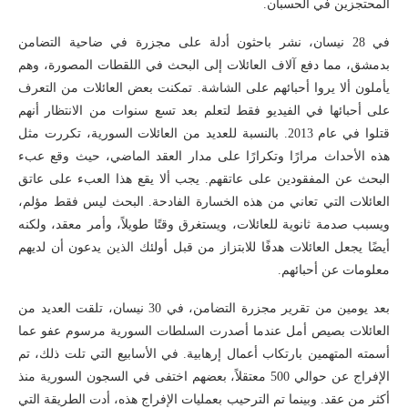
المحتجزين في الحسبان.
في 28 نيسان، نشر باحثون أدلة على مجزرة في ضاحية التضامن
بدمشق، مما دفع آلاف العائلات إلى البحث في اللقطات المصورة، وهم
يأملون ألا يروا أحبائهم على الشاشة. تمكنت بعض العائلات من التعرف
على أحبائها في الفيديو فقط لتعلم بعد تسع سنوات من الانتظار أنهم
قتلوا في عام 2013. بالنسبة للعديد من العائلات السورية، تكررت مثل
هذه الأحداث مرارًا وتكرارًا على مدار العقد الماضي، حيث وقع عبء
البحث عن المفقودين على عاتقهم. يجب ألا يقع هذا العبء على عاتق
العائلات التي تعاني من هذه الخسارة الفادحة. البحث ليس فقط مؤلم،
ويسبب صدمة ثانوية للعائلات، ويستغرق وقتًا طويلاً، وأمر معقد، ولكنه
أيضًا يجعل العائلات هدفًا للابتزاز من قبل أولئك الذين يدعون أن لديهم
معلومات عن أحبائهم.
بعد يومين من تقرير مجزرة التضامن، في 30 نيسان، تلقت العديد من
العائلات بصيص أمل عندما أصدرت السلطات السورية مرسوم عفو عما
أسمته المتهمين بارتكاب أعمال إرهابية. في الأسابيع التي تلت ذلك، تم
الإفراج عن حوالي 500 معتقلاً، بعضهم اختفى في السجون السورية منذ
أكثر من عقد. وبينما تم الترحيب بعمليات الإفراج هذه، أدت الطريقة التي