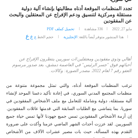
تجدد المنظمات الموقعة أدناه مطالبتها بإنشاء آلية دولية
مستقلة ومركزية لتنسيق ودعم الإفراج عن المعتقلين والبحث
عن المفقودين
مايو 27, 2022
336
مشاهدة
تحميل كملف PDF
ع
ع
هذا المنشور متوفر أيضاً باللغة:
الإنجليزية
حجم الخط
ع
أهالي وذوي مفقودين ومعتقلين/ات سوريين ينتظرون الإفراج عن
أحبائهم فوق "جسر الرئيس" في العاصمة دمشق، بعد صدور مرسوم
العفو رقم 7 لعام 2022. مصدر الصورة: وكالات.
ترغب المنظمات الموقعة أدناه، والتي تمثل مجموعة متنوعة من
منظمات المجتمع المدني السوري، في إعادة تأكيد دعمنا الموحد لإنشاء
آلية مستقلة، دولية وشاملة للتعامل مع ملف الأشخاص المفقودين في
سوريا، بما يتماشى مع الطلبات السابقة التي قدمتها عائلات المفقودين.
إن أزمة الأشخاص المفقودين تمس جميع جهودنا لأنها تمس حياة جميع
السوريين. لقد عززت أحداث الشهر الماضي عزمنا وأكدت على ضرورة
التقدم بهذه المسألة، حيث بات مصير عشرات الآلاف من الأشخاص