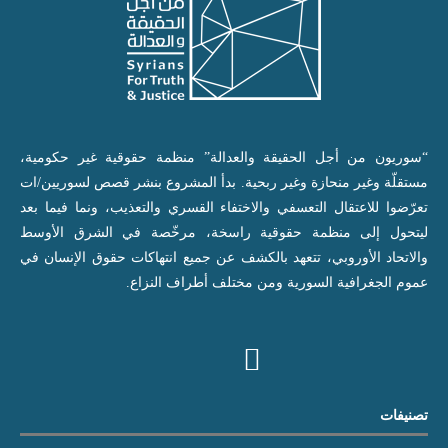
“سوريون من أجل الحقيقة والعدالة” منظمة حقوقية غير حكومية،
مستقلّة وغير منحازة وغير ربحية. بدأ المشروع بنشر قصص لسوريين/ات
تعرّضوا للاعتقال التعسفي والاختفاء القسري والتعذيب، ونما فيما بعد
ليتحول إلى منظمة حقوقية راسخة، مرخّصة في الشرق الأوسط
والاتحاد الأوروبي، تتعهد بالكشف عن جميع انتهاكات حقوق الإنسان في
عموم الجغرافية السورية ومن مختلف أطراف النزاع.
تصنيفات