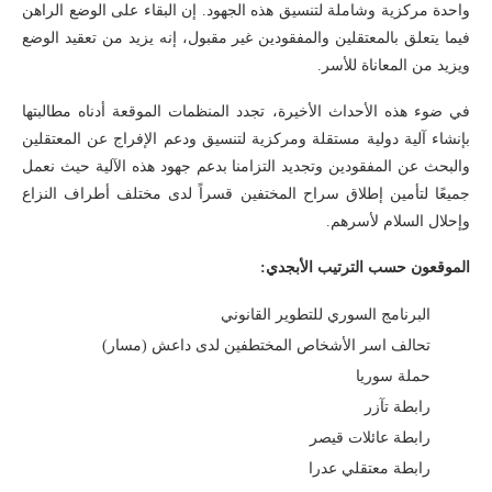
واحدة مركزية وشاملة لتنسيق هذه الجهود. إن البقاء على الوضع الراهن
فيما يتعلق بالمعتقلين والمفقودين غير مقبول، إنه يزيد من تعقيد الوضع
ويزيد من المعاناة للأسر.
في ضوء هذه الأحداث الأخيرة، تجدد المنظمات الموقعة أدناه مطالبتها
بإنشاء آلية دولية مستقلة ومركزية لتنسيق ودعم الإفراج عن المعتقلين
والبحث عن المفقودين وتجديد التزامنا بدعم جهود هذه الآلية حيث نعمل
جميعًا لتأمين إطلاق سراح المختفين قسراً لدى مختلف أطراف النزاع
وإحلال السلام لأسرهم.
الموقعون حسب الترتيب الأبجدي:
البرنامج السوري للتطوير القانوني
تحالف اسر الأشخاص المختطفين لدى داعش (مسار)
حملة سوريا
رابطة تآزر
رابطة عائلات قيصر
رابطة معتقلي عدرا