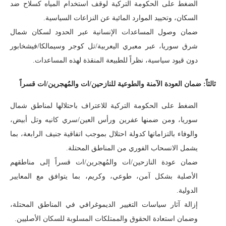
الضغط على الحكومة التركية لوقف استخدام المياه كسلاح ضد
السكان، وتحييد الموارد المائية عن النزاعات السياسية.
ضمان وصول المساعدات الإنسانية عبر الحدود لسكان شمال
شرق سوريا، عبر معبري اليعربية/تل كوجر وسيمالكا/فيشخابور
دون قيود سياسية، نظراً للطبيعة المنقذة لهذه المساعدات.
ثالثاً: ضمان العودة الآمنة والطوعية للنازحين/ات والمُهجرين/ات قسراً
الضغط على الحكومة التركية للاعتراف باحتلالها لمناطق شمال
سوريا، ومن ضمنها عفرين ورأس العين/سري كانيه وتل أبيض،
والوفاء بالتزاماتها كدولة احتلال بموجب اتفاقية جنيف الرابعة، بما
يشمل الانسحاب الفوري من المناطق المحتلة.
ضمان عودة النازحين/ات والمُهجرين/ات قسراً إلى مناطقهم
الأصلية بشكل آمن، طوعي، وكريم، بما يتوافق مع المعايير
الدولية.
إزالة آثار سياسات التغيير الديموغرافي في المناطق المحتلة،
وضمان استعادة الحقوق والممتلكات المسلوبة للسكان الأصليين.