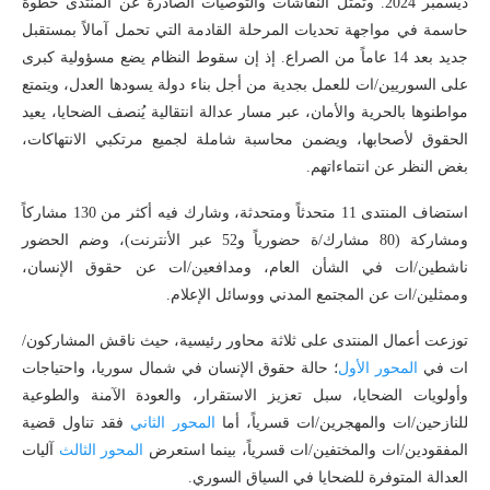
ديسمبر 2024. وتمثل النقاشات والتوصيات الصادرة عن المنتدى خطوة
حاسمة في مواجهة تحديات المرحلة القادمة التي تحمل آمالاً بمستقبل
جديد بعد 14 عاماً من الصراع. إذ إن سقوط النظام يضع مسؤولية كبرى
على السوريين/ات للعمل بجدية من أجل بناء دولة يسودها العدل، ويتمتع
مواطنوها بالحرية والأمان، عبر مسار عدالة انتقالية يُنصف الضحايا، يعيد
الحقوق لأصحابها، ويضمن محاسبة شاملة لجميع مرتكبي الانتهاكات،
بغض النظر عن انتماءاتهم.
استضاف المنتدى 11 متحدثاً ومتحدثة، وشارك فيه أكثر من 130 مشاركاً
ومشاركة (80 مشارك/ة حضورياً و52 عبر الأنترنت)، وضم الحضور
ناشطين/ات في الشأن العام، ومدافعين/ات عن حقوق الإنسان،
وممثلين/ات عن المجتمع المدني ووسائل الإعلام.
توزعت أعمال المنتدى على ثلاثة محاور رئيسية، حيث ناقش المشاركون/
ات في
المحور الأول
؛ حالة حقوق الإنسان في شمال سوريا، واحتياجات
وأولويات الضحايا، سبل تعزيز الاستقرار، والعودة الآمنة والطوعية
للنازحين/ات والمهجرين/ات قسرياً، أما
المحور الثاني
فقد تناول قضية
المفقودين/ات والمختفين/ات قسرياً، بينما استعرض
المحور الثالث
آليات
العدالة المتوفرة للضحايا في السياق السوري.