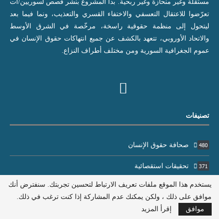
مستقلّة وغير منحازة وغير ربحية. بدأ المشروع بنشر قصص لسوريين/ات
تعرّضوا للاعتقال التعسفي والاختفاء القسري والتعذيب، ونما فيما بعد
ليتحول إلى منظمة حقوقية راسخة، مرخّصة في الشرق الأوسط
والاتحاد الأوروبي، تتعهد بالكشف عن جميع انتهاكات حقوق الإنسان في
عموم الجغرافية السورية ومن مختلف أطراف النزاع.
تصنيفات
صحافة حقوق الإنسان
480
تحقيقات استقصائية
371
يستخدم هذا الموقع ملفات تعريف الارتباط لتحسين تجربتك. سنفترض أنك
قصص وشهادات
39
موافق على ذلك ، ولكن يمكنك عدم المشاركة إذا كنت ترغب في ذلك.
قصص مكتوبة
109
موافق
إقرأ المزيد