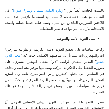
الإنسانية على توفير الإمدادات الأساسية.
ناقشت الجلسة أيضاً دور “
الإدارة الذاتية لشمال وشرق سوريا
” في
التعامل مع هذه الاحتياجات، لا سيما مع استقبالها نازحين جدد، مثل
اللاجئين السوريين العائدين من لبنان، وسط غياب خطط عملية واضحة
للاستجابة للأزمات التي تواجه قاطني المخيّمات.
سبل العودة الآمنة والطوعية:
ركزت النقاشات على تحقيق العودة الآمنة، الكريمة، والطوعية للنازحين/
ات والمهجرين/ات قسرياً إلى مناطقهم الأصلية، حيث أكد “
محي الدين
عيسو
” المدير التنفيذي لرابطة “دار” لضحايا التهجير القسري، على
ضرورة الضغط على الحكومة التركية ومطالبتها بتوفير بيئة آمنة ومحايدة
في المناطق التي تحتلها، كعفرين رأس العين/سري كانيه وتل أبيض،
لتمكين النازحين/ات والمهجّرين/ات من العودة الطوعية، والكفّ بشكل
فوري عن سياسات التغيير الديموغرافي، وإزالة الآثار الناجمة عن تلك
الممارسات.
تنص القاعدة 132 من قواعد القانون الدولي الإنساني العرفي أنّ
“
للأشخاص النازحين الحق في العودة الطوعية بأمان إلى ديارهم أو أماكن