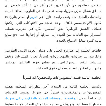
شخص، معظمهم من كُرد عفرين. نزح أكثر من 90 ألف شخص إلى
مناطق شمال شرق سوريا، وسط نقص حاد في المأوى، الغذاء، المياه،
والخدمات الطبية. كما وثقت رابطة “تآزر” في
تقرير
لها صدر بتاريخ 19
كانون الأول/ديسمبر 2024، موجة جديدة من الانتهاكات التي ارتكبتها
فصائل “الجيش الوطني” بحق المدنيين الكُرد في عفرين، شملت
استمرار منع العائلات من العودة إلى منازلها أو إجبارها على دفع مبالغ
مالية كبيرة مقابل السماح بالعودة.
خلصت الجلسة إلى ضرورة العمل على ضمان العودة الآمنة، الطوعية،
والكريمة للنازحين/ات والمهجرين/ات قسرياً، تعزيز المساءلة، ووقف
سياسات التغيير الديموغرافي، مع تضافر جهود الفاعلين المحليين
والدوليين لتحقيق العدالة وضمان حقوق الضحايا.
الجلسة الثانية: قضية المفقودين/ات والمختفين/ات قسرياً
ناقشت الجلسة الثانية من المنتدى آخر التطورات المتعلقة بقضية
المفقودين/ات والمختفين/ات قسرياً في سوريا. تضمنت النقاشات
استعراضاً لعمل
المؤسسة المستقلة المعنية بالمفقودين في سوريا
،
خططها المستقبلية، ودورها في معالجة هذا الملف المعقد. كما تمّ تسليط