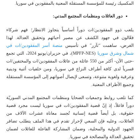
المكسيك رئيسة للمؤسسة المستقلة المعنية بالمفقودين في سوريا.
دور العائلات ومنظمات المجتمع المدني:
يلعب ذوو المفقودين/ات دوراً أساسياً يتجاوز الانتظار؛ فهم شركاء
فعّالون في جهود الكشف عن مصير أحبائهم وتحقيق العدالة. لهذا
الغرض، ساهمت “تآزر” في تأسيس
منصة أسر المفقودين/ات في
شمال وشرق سوريا
(MPFP-NES)، في حزيران/يونيو 2024، التي تجمع
-حتى الآن- أكثر من 550 عائلة من عائلات المفقودين/ات والمختفين/ات
قسرياً لدى كافة أطراف النزاع في سوريا، ومن خلفيات أثنية ودينية
وعرقية ولغوية متنوعة، وتسعى لإيصال أصواتهم إلى المؤسسة المستقلة
وجميع الأطراف المعنية.
كما تلعب روابط وجمعيات الضحايا ومنظمات المجتمع المدني السوريّة
دوراً فاعلاً، إذ إنّ قضية المفقودين/ات في سوريا ليست مجرد قضية
حقوقية، بل أيضاً قضية إنسانية تُجسد معاناة عشرات الآلاف من
العائلات، وعليه فإن السعي لإحراز تقدم في هذا الملف يتطلب تضافر
الجهود الدولية والمحلية، وضمان المشاركة الفاعلة للعائلات لضمان
تحقيق العدالة والمصالحة في سوريا.