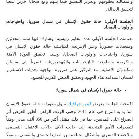
والمطالبة بحقوقهم، وتعزيز التنسيق فيما بينهم ومع ضحايا آخرين سعياً
لتحقيق العدالة.
الجلسة الأولى: حالة حقوق الإنسان في شمال سوريا، واحتياجات
وأولويات الضحايا
تضمنت الجلسة الأولى عدة محاور رئيسية، وشارك فيها ستة متحدثين
ومتحدثات حضورياً وعبر الإنترنت، لمناقشة حالة حقوق الإنسان في
سوريا، واحتياجات وأولويات الضحايا، وسبل تحقيق العودة الآمنة
والكريمة والطوعية للنازحين/ات والمُهجرين/ات قسرياً إلى مناطق
سكنهم/ن الأصلية، مع التركيز على ضرورة مواجهة تحديات الاستقرار
لضمان استدامة هذه الجهود وتحقيق العيش الكريم للجميع.
حالة حقوق الإنسان
في شمال سوريا:
افتتحت الجلسة بعرض
فيديو جرافيك
تناول تطورات حالة حقوق الإنسان
منذ بداية النزاع في عام 2011 وحتى الوقت الراهن. أظهر العرض أثر
الصراع على المدنيين، بما في ذلك مقتل أكثر من 350 ألف مدني وفقاً
لتقديرات الأمم المتحدة، إلى جانب آلاف حالات الاعتقال التعسفي
والاختفاء القسري، وأشكال مختلفة من العنف الجسدي والنفسي، وصولًا