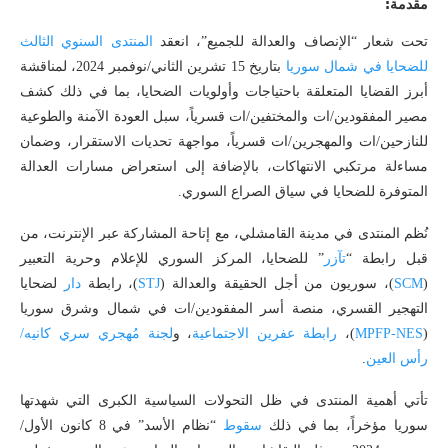
مقدمة:
تحت شعار “الإنصاف والعدالة للجميع”، انعقد
المنتدى السنوي الثالث
للضحايا في شمال سوريا
بتاريخ 15 تشرين الثاني/نوفمبر 2024، لمناقشة
أبرز القضايا المتعلقة باحتياجات وأولويات الضحايا، بما في ذلك كشف
مصير المفقودين/ات والمختفين/ات قسرياً، سبل العودة الآمنة والطوعية
للنازحين/ات والمهجرين/ات قسرياً، مواجهة تحديات الاستقرار، وضمان
مساءلة مرتكبي الانتهاكات، بالإضافة إلى استعراض مسارات العدالة
المتوفرة للضحايا في سياق الصراع السوري.
نُظم المنتدى في مدينة القامشلي، مع إتاحة المشاركة عبر الإنترنت، من
قبل رابطة “
تآزر
” للضحايا، المركز السوري للإعلام وحرية التعبير
(
SCM
)، سوريون من أجل الحقيقة والعدالة (
STJ
)، رابطة
دار
لضحايا
التهجير القسري، منصة أسر المفقودين/ات في شمال وشرق سوريا
(
MPFP-NES
)،
رابطة عفرين الاجتماعية
، و
لجنة مُهجري سري كانيه/
رأس العين
.
تأتي أهمية المنتدى في ظل التحولات السياسية الكبرى التي شهدتها
سوريا مؤخراً، بما في ذلك
سقوط
“نظام الأسد” في 8 كانون الأول/