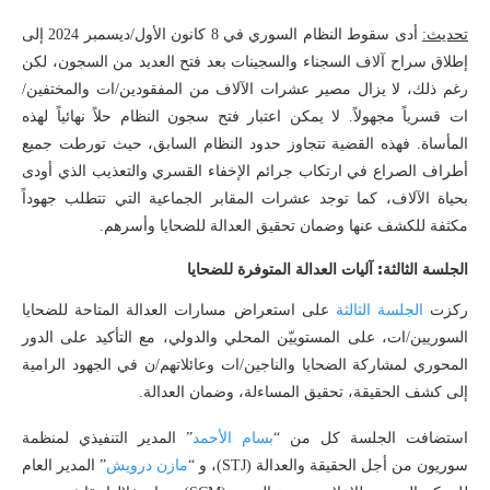
تحديث:
أدى سقوط النظام السوري في 8 كانون الأول/ديسمبر 2024 إلى
إطلاق سراح آلاف السجناء والسجينات بعد فتح العديد من السجون، لكن
رغم ذلك، لا يزال مصير عشرات الآلاف من المفقودين/ات والمختفين/
ات قسرياً مجهولاً. لا يمكن اعتبار فتح سجون النظام حلاً نهائياً لهذه
المأساة. فهذه القضية تتجاوز حدود النظام السابق، حيث تورطت جميع
أطراف الصراع في ارتكاب جرائم الإخفاء القسري والتعذيب الذي أودى
بحياة الآلاف، كما توجد عشرات المقابر الجماعية التي تتطلب جهوداً
مكثفة للكشف عنها وضمان تحقيق العدالة للضحايا وأسرهم.
الجلسة الثالثة: آليات العدالة المتوفرة للضحايا
ركزت
الجلسة الثالثة
على استعراض مسارات العدالة المتاحة للضحايا
السوريين/ات، على المستوييّن المحلي والدولي، مع التأكيد على الدور
المحوري لمشاركة الضحايا والناجين/ات وعائلاتهم/ن في الجهود الرامية
إلى كشف الحقيقة، تحقيق المساءلة، وضمان العدالة.
استضافت الجلسة كل من “
بسام الأحمد
” المدير التنفيذي لمنظمة
سوريون من أجل الحقيقة والعدالة (STJ)، و “
مازن درويش
” المدير العام