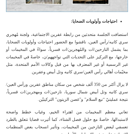
احتياجات وأولويات الضحايا:
استضافت الجلسة متحدثين من رابطة عفرين الاجتماعية، ولجنة مُهجري
سري كانيه/رأس العين، ناقشوا مع الحضور احتياجات وأولويات الضحايا،
بما يشمل النازحين/ات والمُهجرين/ات قسرياً، سواءً في المخيمات أو
خارجها، مع التركيز على التحديات التي تواجههم/ن، خاصةً في المخيمات
غير الرسمية أو غير المعترف بها من قبل وكالات الأمم المتحدة، مثل
مخيّمات أهالي رأس العين/سري كانيه وتل أبيض وعفرين.
لا يزال أكثر من 350 ألف شخص من سكان مناطق عفرين ورأس العين/
سري كانيه وتل أبيض شمال سوريا، نازحين/ات ومهجرين/ات قسرياً،
نتيجة عمليتيّ “نبع السلام” و”غصن الزيتون” التركيتيّن.
تعاني معظم المخيمات من اهتراء الخيم، وغياب خطط واضحة
لاستبدالها، خاصةً مع حلول فصل الشتاء، كما أثيرت قضايا تتعلق بالطرد
تعسفي لبعض النازحين من المخيمات، وتأثير انسحاب بعض المنظمات