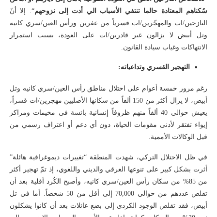
سُكناهم المعتادة حالما تنتفي الأسباب الي أدت إلى نزوحهم
“. إلا أنّ
النازحين/ات والمهجّرين/ات قسرياً من عفرين ورأس العين/سري كانيه
وتل أبيض لا يزالون غير قادرين/ات على العودة، بسبب استمرار
الانتهاكات وغياب سيادة القانون.
التهجير القسري وتداعياته:
رغم مرور خمسة أعوام على احتلال مناطق رأس العين/سري كانيه وتل
أبيض، لا يزال أكثر من 150 ألفاً من سكانها الأصليين مهجرين/ات قسراً،
يعيش حوالي 40 ألفاً منهم ظروفاً إنسانية بائسة في مخيمات ومراكز
إيواء تفتقر لأدنى مقومات الحياة، دون أي دعم أو اعتراف رسمي من
قبل الوكالات الأممية.
في ظل الاحتلال التركي، شهدت المنطقة “تغييرات ديموغرافية هائلة”
أثرت بشكل كبير على تنوعها العرقي والديني واللغوي، إذ تمّ تهجير أكثر
من 85% من سكان رأس العين/سري كانيه، وأصبح الكُرد أقلية بعد أن
تقلص عددهم من حوالي 70,000 إلى أقل من 50 شخصاً. أما في تل
أبيض، فقد تقلص الوجود الكردي إلى بضع عائلات بعد أن كانوا يشكلون