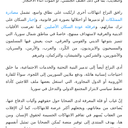
والتعذيب، بما في ذلك العنف الجنسي، أو الموت أثناء الاحتجاز.
رافق النزاع انتهاكات أخرى ارتُكبت على نطاق واسع، تشمل
مصادرة
الممتلكات
أو تدميرها أو احتلالها بصورة غير قانونية، و
إجبار
السكان على
ترك منازلهم، و
عرقلة عودة السكان الأصليين
. كما تعرضت الأقليات
الدينية والعرقية لاستهداف ممنهج، خاصةً في مناطق شمال سوريا، التي
تتميز بتنوعها الديني والقومي والعرقي، حيث يعيش فيها المسلمون
والمسيحيون والايزيديون، من الكُرد، والعرب، والأرمن، والسريان،
والآشوريين، والشركس، والشيشان، والتركمان، وغيرهم.
أدى النزاع أيضاً إلى تدمير البنية التحتية والخدمات الاجتماعية، ما خلق
احتياجات إنسانية هائلة، ودفع ملايين السوريين إلى اللجوء، سواءً للقارة
الأوروبية أو الدول المجاورة، التي استغل بعضها ملف اللاجئين كأداة
ضغط سياسي لابتزاز المجتمع الدولي والتدخل في سوريا.
إنّ غياب أو قلة المعرفة لدى الضحايا حول حقوقهم وآليات الدفاع عنها،
يُضاعف من معاناتهم، ويجعلهم أكثر عرضة للانتهاكات، كما أن الإفلات
من العقاب يُسهم في تفاقم الانتهاكات الجسيمة لحقوق الإنسان. ومن
هنا، يهدف المنتدى إلى توفير منصة تُمكن الضحايا من تمثيل أنفسهم