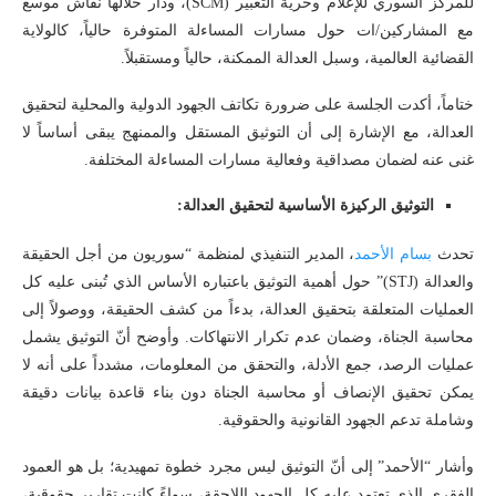
للمركز السوري للإعلام وحرية التعبير (SCM)، ودار خلالها نقاش موسع
مع المشاركين/ات حول مسارات المساءلة المتوفرة حالياً، كالولاية
القضائية العالمية، وسبل العدالة الممكنة، حالياً ومستقبلاً.
ختاماً، أكدت الجلسة على ضرورة تكاتف الجهود الدولية والمحلية لتحقيق
العدالة، مع الإشارة إلى أن التوثيق المستقل والممنهج يبقى أساساً لا
غنى عنه لضمان مصداقية وفعالية مسارات المساءلة المختلفة.
التوثيق الركيزة الأساسية لتحقيق العدالة:
تحدث
بسام الأحمد
، المدير التنفيذي لمنظمة “سوريون من أجل الحقيقة
والعدالة (STJ)” حول أهمية التوثيق باعتباره الأساس الذي تُبنى عليه كل
العمليات المتعلقة بتحقيق العدالة، بدءاً من كشف الحقيقة، ووصولاً إلى
محاسبة الجناة، وضمان عدم تكرار الانتهاكات. وأوضح أنّ التوثيق يشمل
عمليات الرصد، جمع الأدلة، والتحقق من المعلومات، مشدداً على أنه لا
يمكن تحقيق الإنصاف أو محاسبة الجناة دون بناء قاعدة بيانات دقيقة
وشاملة تدعم الجهود القانونية والحقوقية.
وأشار “الأحمد” إلى أنّ التوثيق ليس مجرد خطوة تمهيدية؛ بل هو العمود
الفقري الذي تعتمد عليه كل الجهود اللاحقة، سواءً كانت تقارير حقوقية،