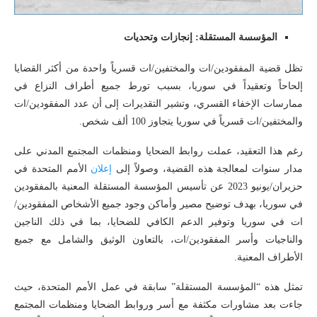
المؤسسة المستقلة: إنجازات وتحديات
تظل قضية المفقودين/ات والمختفين/ات قسرياً واحدة من أكثر القضايا
إلحاحاً وتعقيداً في سوريا، بسبب تورط جميع أطراف النزاع في
ممارسات الإخفاء القسري، وتشير التقديرات إلى أن عدد المفقودين/ات
والمختفين/ات قسرياً في سوريا يتجاوز 100 ألف شخص.
رغم هذا التعقيد، عملت روابط الضحايا ومنظمات المجتمع المدني على
مدار سنوات لمعالجة هذه القضية، وصولاً إلى
إعلان
الأمم المتحدة في
حزيران/يونيو 2023 عن تأسيس المؤسسة المستقلة المعنية بالمفقودين
في سوريا، بهدف توضيح مصير وأماكن وجود جميع الأشخاص المفقودين/
ات في سوريا وتوفير الدعم الكافي للضحايا، بما في ذلك الناجين
والناجيات وأسر المفقودين/ات، بالتعاون الوثيق والشامل مع جميع
الأطراف المعنية.
تمثل هذه “المؤسسة المستقلة” سابقة في عمل الأمم المتحدة، حيث
جاءت بعد مشاورات مكثفة مع أسر وروابط الضحايا ومنظمات المجتمع