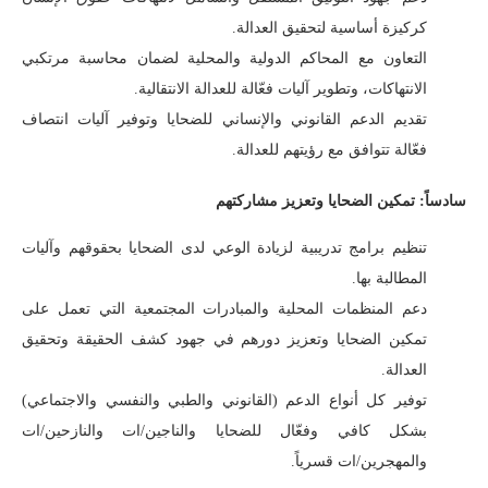
كركيزة أساسية لتحقيق العدالة.
التعاون مع المحاكم الدولية والمحلية لضمان محاسبة مرتكبي
الانتهاكات، وتطوير آليات فعّالة للعدالة الانتقالية.
تقديم الدعم القانوني والإنساني للضحايا وتوفير آليات انتصاف
فعّالة تتوافق مع رؤيتهم للعدالة.
سادساً: تمكين الضحايا وتعزيز مشاركتهم
تنظيم برامج تدريبية لزيادة الوعي لدى الضحايا بحقوقهم وآليات
المطالبة بها.
دعم المنظمات المحلية والمبادرات المجتمعية التي تعمل على
تمكين الضحايا وتعزيز دورهم في جهود كشف الحقيقة وتحقيق
العدالة.
توفير كل أنواع الدعم (القانوني والطبي والنفسي والاجتماعي)
بشكل كافي وفعّال للضحايا والناجين/ات والنازحين/ات
والمهجرين/ات قسرياً.