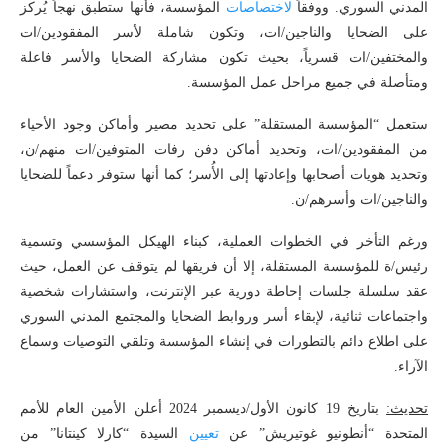
المدني السوري. ووفقاً
لاختصاصات
المؤسسة، فأنها ستطبق نهجاً يُركز
على الضحايا والناجين/ات، وتكون شاملة لأسر المفقودين/ات
والمختفين/ات قسرياً، بحيث تكون مشاركة الضحايا والأسر فاعلة
ومتأصلة في جميع مراحل عمل المؤسسة.
ستعمل “المؤسسة المستقلة” على تحديد مصير وأماكن وجود الأحياء
من المفقودين/ات، وتحديد أماكن دفن رفات المتوفين/ات منهم/ن،
وتحديد هويات أصحابها وإعادتها إلى الأُسر؛ كما أنها ستوفر دعماً للضحايا
والناجين/ات وأسرهم/ن.
ورغم التأخر في الخطوات العملية، كبناء الهيكل المؤسسي وتسمية
رئيس/ة للمؤسسة المستقلة، إلا أن فريقها لم يتوقف عن العمل، حيث
عقد سلسلة جلسات إحاطة دورية عبر الإنترنت، واستشارات شخصية
واجتماعات ثنائية، لإبقاء أسر وروابط الضحايا والمجتمع المدني السوري
على اطلاع دائم بالتطورات في إنشاء المؤسسة وتلقي التوصيات وسماع
الآراء.
تحديث:
بتاريخ 19 كانون الأول/ديسمبر 2024 أعلن الأمين العام للأمم
المتحدة “أنطونيو غوتيريش” عن
تعيين
السيدة “كارلا كينتانا” من