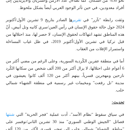
نحو 30% من السكان. كما تضاءل عدد الأرمن والسريان والايزيديين إلى
أفراد معدودين، في حين تأثر الوجود العربي أيضاً بشكل ملحوظ.
وثقت رابطة “تآزر” في
تقرير
ها
الصادر بتاريخ 9 تشرين الأول/أكتوبر
2024 حول حالة حقوق الإنسان في رأس العين/سري كانيه وتل أبيض، أنّ
هذه المناطق تشهد انتهاكات لحقوق الإنسان، لا حصر لها، منذ احتلالها من
قبل تركيا في تشرين الأول/أكتوبر 2019، في ظل غياب المساءلة
واستمرار الإفلات من العقاب.
أما في منطقة عفرين الكُردية السورية، وعلى الرغم من مضي أكثر من
6 أعوام على احتلالها، لا يزال أكثر من 200 ألف شخص من سكانها الكُرد
نازحين ومهجرين قسرياً، بينهم أكثر من 120 ألف كانوا يعيشون في
مدينة “تل رفعت” ومخيمات غير رسمية في منطقة الشهباء شمالي
حلب.
تحديث:
في سياق سقوط “نظام الأسد”، أدت عملية “فجر الحرية” التي
شنتها
فصائل “الجيش الوطني السوري” منذ 30 تشرين الثاني/نوفمبر على
“مناطق الشهباء” شمالي حلب إلى تهجير قسري لأكثر من 120 ألف