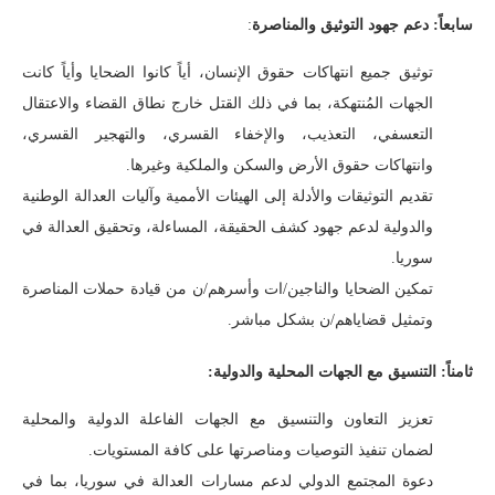
سابعاً: دعم جهود التوثيق والمناصرة
:
توثيق جميع انتهاكات حقوق الإنسان، أياً كانوا الضحايا وأياً كانت
الجهات المُنتهكة، بما في ذلك القتل خارج نطاق القضاء والاعتقال
التعسفي، التعذيب، والإخفاء القسري، والتهجير القسري،
وانتهاكات حقوق الأرض والسكن والملكية وغيرها.
تقديم التوثيقات والأدلة إلى الهيئات الأممية وآليات العدالة الوطنية
والدولية لدعم جهود كشف الحقيقة، المساءلة، وتحقيق العدالة في
سوريا.
تمكين الضحايا والناجين/ات وأسرهم/ن من قيادة حملات المناصرة
وتمثيل قضاياهم/ن بشكل مباشر.
ثامناً: التنسيق مع الجهات المحلية والدولية:
تعزيز التعاون والتنسيق مع الجهات الفاعلة الدولية والمحلية
لضمان تنفيذ التوصيات ومناصرتها على كافة المستويات.
دعوة المجتمع الدولي لدعم مسارات العدالة في سوريا، بما في