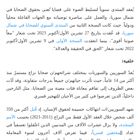
يُعقد المنتدى سنوياً لتسليط الضوء على قضايا تُعنى بحقوق الضحايا في
شمال سوريا، والعمل على مناصرة توصياته مع الجهات الفاعلة محلياً
ودولياً. حيث كانت النسخة الثانية من
المنتدى السنوي للضحايا في شمال
سوريا
، قد عُقدت بتاريخ 27 تشرين الأول/أكتوبر 2023 تحت شعار “معاً
صوتنا أقوى”، بينما انعقدت
النسخة الأولى
في 9 تشرين الأول/أكتوبر
2022 تحت شعار “الحق في الحقيقة والعدالة”.
خلفية:
يُعدّ السوريين والسوريات بمختلف شرائحهم/ن ضحايا نزاع مستمرّ منذ
أكثر من 14 عاماً، حيث تأثرت حياتهم/ن جميعاً بدرجات متفاوتة، وقد أدّت
بعض الظروف إلى تفاقم معاناة فئات معينة من الضحايا، مثل النازحين
داخلياً، الذين تعرضوا في كثير من الأحيان للتهجير قسري.
شهد السوريين/ات انتهاكات جسيمة لحقوق الإنسان، إذ
قُتل
أكثر من 350
ألف شخص خلال العقد الأول فقط من النزاع (2011-2021) بحسب
الأمم
المتحدة
، ولا يزال عشرات الآلاف من المدنيين الذين اعتُقلوا تعسفياً في
عداد
ال
مختفين قسرياً
، فيما تعرض آلاف آخرون لسوء المعاملة