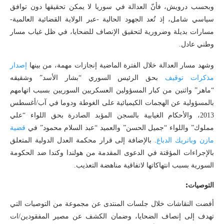
وبحسب درويش، فأنّ العدالة في سوريا لا يمكن تحقيقها دون توافق
سياسي شامل، إذ تُعد الجهود الحالية -عبر الولاية القضائية العالمية-
مسارات بديلة وضرورية لتحقيق الإنصاف للضحايا، في ظل غياب مسار
وطني عادل.
وشهد مسار العدالة خلال الفترة الماضية إنجازات مهمة، من بينها
إصدار
مذكرات توقيف
بحق الرئيس السوري “بشار الأسد” وشقيقه
“ماهر” واثنين من كبار المسؤولين العسكريين السوريين بسبب اتهامهم
بالمسؤولية عن الهجمات الكيميائية على الغوطة ودوما في آب/أغسطس
2013، والأحكام الغيابية بالسجن المؤبد الصادرة بحق اللواء “علي
مملوك” واللواء “جميل الحسن” والعميد “عبد السلام محمود” في
قضية
مازن وباتريك الدباغ
. بالإضافة إلى قرار محكمة العدل الدولية المتعلق
بالإجراءات المؤقتة في الدعوى المقدمة من هولندا وكندا ضد الحكومة
السورية بسبب انتهاكاتها لاتفاقية مناهضة التعذيب.
التوصيات:
أفضت النقاشات خلال جلسات المنتدى عن مجموعة من التوصيات التي
تهدف إلى إنصاف الضحايا، وضمان الكشف عن مصير المفقودين/ات