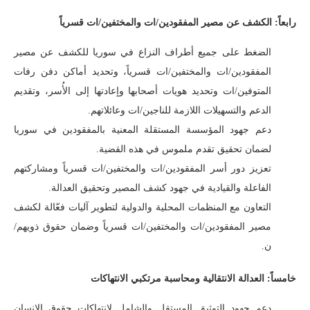
رابعاً: الكشف عن مصير المفقودين/ات والمختفين/ات قسرياً
الضغط على جميع أطراف النزاع في سوريا للكشف عن مصير
المفقودين/ات والمختفين/ات قسرياً، وتحديد أماكن دفن رفات
المتوفين/ات وتحديد هويات أصحابها وإعادتها إلى الأُسر، وتقديم
الدعم والتسهيلات اللازمة للناجين/ات وعائلاتهم.
دعم جهود المؤسسة المستقلة المعنية بالمفقودين في سوريا
لضمان تحقيق تقدم ملموس في هذه القضية.
تعزيز دور أسر المفقودين/ات والمختفين/ات قسرياً ومشاركتهم
الفاعلة والقيادية في جهود كشف المصير وتحقيق العدالة.
التعاون مع المنظمات المحلية والدولية لتطوير آليات فعّالة لكشف
مصير المفقودين/ات والمختفين/ات قسرياً وضمان حقوق ذويهم/
ن.
خامساً: العدالة الانتقالية ومحاسبة مرتكبي الانتهاكات
دعم جهود التوثيق المستقل والشامل لانتهاكات حقوق الإنسان