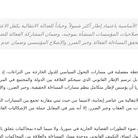
أساسية باعتماد إطار أكثر شمولاً وحياداً للعدالة الانتقالية يكفل الا
صلاحيات المؤسسات المنشأة بموجبه، وضمان المشاركة الفعالة للضحا
ا يحقق المساءلة الفعالة وجبر الضرر والإصلاح المؤسسي وضمان عدم ا
ة لحظة مفصلية في مسارات التحول السياسي للدول الخارجة من النزاعات، إذ ل
رسم الإطار القانوني الذي سيحكم العلاقة بين الدولة والمجتمع في المرح
وريا أن يؤسس لإطار متكامل ينظم مسارات المساءلة الحقيقية، وجبر الضرر، وال
انتقالية من عناصر إيجابية، لاسيما من حيث تبني مقاربة تجمع بين المسارات ا
ن العقاب وجبر الضرر، إلا أنه يثير في المقابل جملة من الإشكاليات القانون
ء التطورات القضائية الجارية في سوريا، ولا سيما البدء بمحاكمات تتعلق بان
حول اتساق التكييف القانوني ووحدة مسار المساءلة والعلاقة بين المحاكمات ا