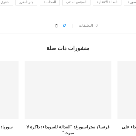
سورية
العدالة الانتقالية
المجتمع المدني
المحاسبة
جبر الضرر
حقوق ا
0 التعليقات
0
منشورات ذات صلة
 ذاكرة لا
سوريا: جلسة حوارية تناقش أولويات العدالة
رسالة م
والمساءلة وجبر...