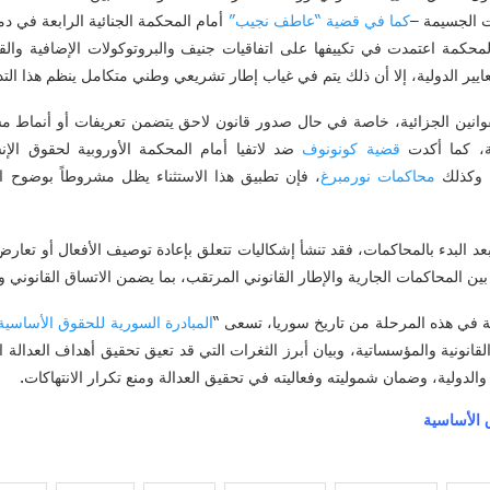
ات الجسيمة –
كما
في
قضية
“
عاطف
نجيب
”
أمام المحكمة الجنائية الرابعة في دمش
محكمة اعتمدت في تكييفها على اتفاقيات جنيف والبروتوكولات الإضافية والقا
عايير الدولية، إلا أن ذلك يتم في غياب إطار تشريعي وطني متكامل ينظم هذا الت
وانين الجزائية، خاصة في حال صدور قانون لاحق يتضمن تعريفات أو أنماط مسؤول
ية، كما أكدت
قضية
كونونوف
ضد لاتفيا أمام المحكمة الأوروبية لحقوق الإنسا
 وكذلك
محاكمات
نورمبرغ
، فإن تطبيق هذا الاستثناء يظل مشروطاً بوضوح الأ
بعد البدء بالمحاكمات، فقد تنشأ إشكاليات تتعلق بإعادة توصيف الأفعال أو تعارض
بين المحاكمات الجارية والإطار القانوني المرتقب، بما يضمن الاتساق القانوني
الية في هذه المرحلة من تاريخ سوريا، تسعى “
المبادرة
السورية
للحقوق
الأساسية
لقانونية والمؤسساتية، وبيان أبرز الثغرات التي قد تعيق تحقيق أهداف العدالة ا
والدولية، وضمان شموليته وفعاليته في تحقيق العدالة ومنع تكرار الانتهاكات.
ق الأساسية