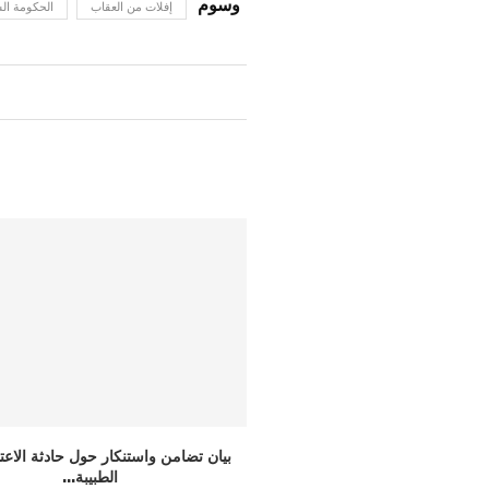
إفلات من العقاب
الحكومة ال
استنكار حول حادثة الاعتداء على
فرنسا/ ستراسبورغ: “العدالة للسويداء:
الطبيبة...
تموت”