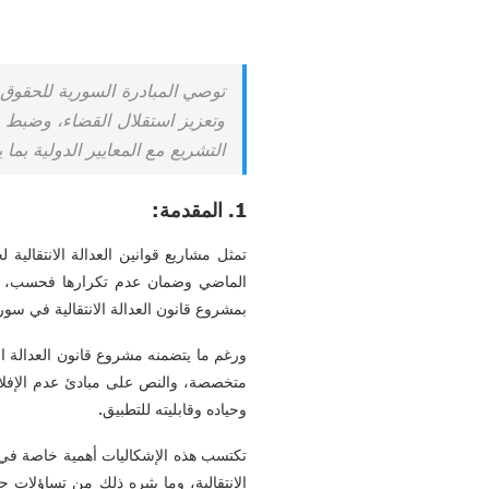
توصي المبادرة السورية للحقوق ال
وتعزيز استقلال القضاء، وضبط 
التشريع مع المعايير الدولية بم
1. المقدمة:
تمثل مشاريع قوانين العدالة الانتقالي
الماضي وضمان عدم تكرارها فحسب، بل ت
بمشروع قانون العدالة الانتقالية في س
ورغم ما يتضمنه مشروع قانون العدالة ال
متخصصة، والنص على مبادئ عدم الإفلات م
وحياده وقابليته للتطبيق.
تكتسب هذه الإشكاليات أهمية خاصة في ضو
الانتقالية، وما يثيره ذلك من تساؤلات 