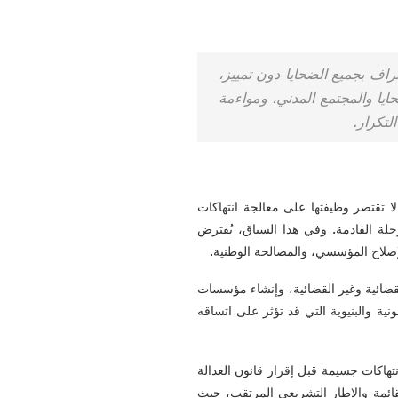
عتراف بجميع الضحايا دون تمييز،
يا والمجتمع المدني، ومواءمة
لتكرار.
ا تقتصر وظيفتها على معالجة انتهاكات
لة القادمة. وفي هذا السياق، يُفترض
إصلاح المؤسسي، والمصالحة الوطنية.
لقضائية وغير القضائية، وإنشاء مؤسسات
ية والبنيوية التي قد تؤثر على اتساقه
تهاكات جسيمة قبل إقرار قانون العدالة
لقائمة والإطار التشريعي المرتقب، حيث