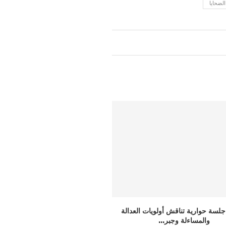
لضحايا
شتركة حول التهجير القسري وعوائق
بيان بشأن اختطاف النساء والفتي
العودة إلى...
وضرورة...