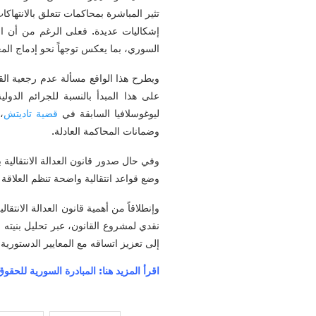
تثير المباشرة بمحاكمات تتعلق بالانتهاك
إشكاليات عديدة. فعلى الرغم من أن ال
السوري، بما يعكس توجهاً نحو إدماج الم
ويطرح هذا الواقع مسألة عدم رجعية الق
على هذا المبدأ بالنسبة للجرائم الدول
ليوغوسلافيا السابقة في
قضية
تاديتش
،
وضمانات المحاكمة العادلة.
وفي حال صدور قانون العدالة الانتقالية 
وضع قواعد انتقالية واضحة تنظم العلاقة 
وإنطلاقاً من أهمية قانون العدالة الانتق
نقدي لمشروع القانون، عبر تحليل بنيته ا
إلى تعزيز اتساقه مع المعايير الدستورية 
اقرأ المزيد هنا: المبادرة السورية للحقو