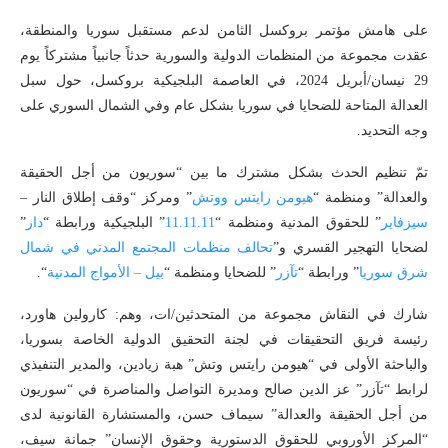
على هامش مؤتمر بروكسل الثامن لدعم مستقبل سوريا والمنطقة،
عقدت مجموعة من المنظمات الدولية والسورية حدثاً جانبياً مشتركاً يوم
29 نيسان/أبريل 2024، في العاصمة البلجيكية بروكسل، حول سبل
العدالة المتاحة للضحايا في سوريا بشكل عام وفي الشمال السوري على
وجه التحديد.
تمّ تنظيم الحدث بشكل مشترك ما بين “سوريون من أجل الحقيقة
والعدالة” ومنظمة “
هيومن رايتس ووتش
” ومركز “وقف إطلاق النار –
سيزفاير
” للحقوق المدنية ومنظمة “
11.11.11
” البلجيكية ورابطة “
دار
”
لضحايا التهجير القسري و”
تحالف منظمات المجتمع المدني في شمال
شرق سوريا
” ورابطة “
تآزر
” للضحايا ومنظمة “
بيل – الأمواج المدنية
“.
شارك في النقاش مجموعة من المتحدثين/ات، وهم: كارولين هاورد،
رئيسة فريق التحقيقات في لجنة التحقيق الدولية الخاصة بسوريا،
والباحثة الأولى في “هيومن رايتس وتش” هبة زيادين، والمدير التنفيذي
لرابط “تآزر” عز الدين صالح ومديرة التواصل والمناصرة في “سوريون
من أجل الحقيقة والعدالة” سيماف حسن، والمستشارة القانونية لدى
“المركز الأوروبي للحقوق الدستورية وحقوق الإنسان” جمانة سيف،