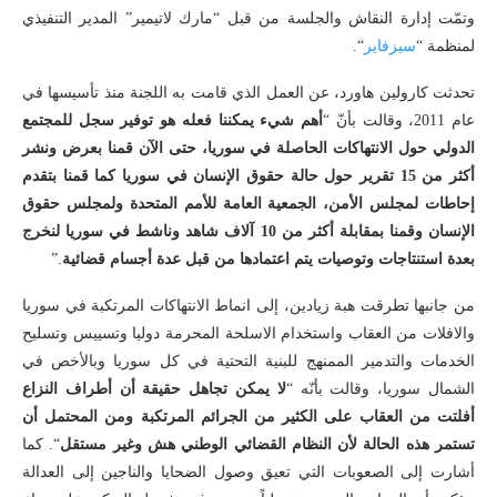
وتمّت إدارة النقاش والجلسة من قبل “مارك لاتيمير” المدير التنفيذي
لمنظمة “
سيزفاير
“.
تحدثت كارولين هاورد، عن العمل الذي قامت به اللجنة منذ تأسيسها في
عام 2011، وقالت بأنّ “
أهم شيء يمكننا فعله هو توفير سجل للمجتمع
الدولي حول الانتهاكات الحاصلة في سوريا، حتى الآن قمنا بعرض ونشر
أكثر من 15 تقرير حول حالة حقوق الإنسان في سوريا كما قمنا بتقدم
إحاطات لمجلس الأمن، الجمعية العامة للأمم المتحدة ولمجلس حقوق
الإنسان وقمنا بمقابلة أكثر من 10 آلاف شاهد وناشط في سوريا لنخرج
بعدة استنتاجات وتوصيات يتم اعتمادها من قبل عدة أجسام قضائية
.”
من جانبها تطرقت هبة زيادين، إلى انماط الانتهاكات المرتكبة في سوريا
والافلات من العقاب واستخدام الاسلحة المحرمة دوليا وتسييس وتسليح
الخدمات والتدمير الممنهج للبنية التحتية في كل سوريا وبالأخص في
الشمال سوريا، وقالت بأنّه “
لا يمكن تجاهل حقيقة أن أطراف النزاع
أفلتت من العقاب على الكثير من الجرائم المرتكبة ومن المحتمل أن
تستمر هذه الحالة لأن النظام القضائي الوطني هش وغير مستقل
“. كما
أشارت إلى الصعوبات التي تعيق وصول الضحايا والناجين إلى العدالة