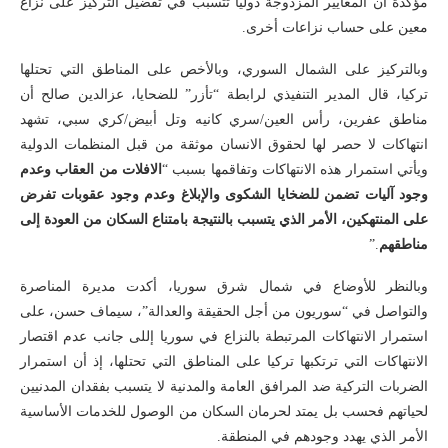
مؤكدة أن المعايير المزدوجة دولياً تتسبب في تفضيل التركيز على نزاع
معين على حساب نزاعات أخرى.
وبالتركيز على الشمال السوري، وبالأخص على المناطق التي تحتلها
تركيا، قال المدير التنفيذي لرابطة “تأزر” للضحايا، عزالدين صالح أن
مناطق عفرين، رأس العين/سري كانيه وتل أبيض/كري سبي، تشهد
انتهاكات لا حصر لها لحقوق الانسان موثقة من قبل المنظمات الدولية
ويأتي استمرار هذه الانتهاكات وتفاقمها بسبب “
الافلات من العقاب وعدم
وجود آليات تضمن للضخايا الشكوى والإبلاغ وعدم وجود عقوبات تفرض
على المنتهكين، الأمر الذي يتسبب بالنتيجة بامتناع السكان من العودة إلى
مناطقهم
.”
وبالنظر للأوضاع في شمال شرق سوريا، أكدت مديرة المناصرة
والتواصل في “سوريون من أجل الحقيقة والعدالة”، سيماف حسن، على
استمرار الانتهاكات المرتبطة بالنزاع في سوريا إللى جانب عدم اقتصار
الانتهاكات التي ترتكبها تركيا على المناطق التي تحتلها، إذ أن استمرار
الضربات التركية ضد المرافق العامة والمدنية لا يتسبب بفقدان المدنيين
لحياتهم فحسب بل يمتد لحرمان السكان من الوصول للخدمات الأساسية
الأمر الذي يهدد وجودهم في المنطقة.