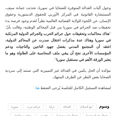
وحول آليات العدالة المتوفرة للضحايا في سوريا، تحدثت جمانة سيف،
المستشارة القانونية في المركز الأوربي للحقوق الدستورية وحقوق
الإنسان، عن اللجوء للولاية القضائية العالمية نظراً لعدم وجود فرصة بدء
تحقيقات ضد الجرائم في سوريا من قبل المحاكم الوطنية، وقالت بأنّ:
“
هناك محاكمات وتحقيقات حول جرائم الحرب والجرائم الدولية المرتكبة
في سوريا وهناك عدة مذكرات اعتقال صدرت عن المحاكم الدولية،
اعتقد أن المجتمع المدني بفضل جهود الناجين والناجيات ودعم
المؤسسات الأخرى نجح أن يبقي ملف المحاسبة على الطاولة وهو ما
يعتبر الورقة الأهم في مستقبل سوريا
“.
مؤكدة أن الحل يكمن في العدالة غير التمييزية التي تستند إلى سردية
الضحايا بغض النظر عن الطرف المنتهك.
لمشاهدة التسجيل الكامل للجلسة يُرجى الضغط
هنا
.
"نبع السلام"
العدالة
تركيا
جرائم حرب
سوريا
شمال شرق سوريا
شمال غرب سوريا
عفرين
مؤتمر بروكسل