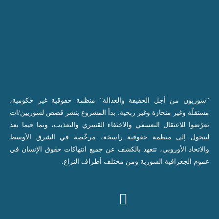
“سوريون من أجل الحقيقة والعدالة” منظمة حقوقية غير حكومية،
مستقلّة وغير منحازة وغير ربحية. بدأ المشروع بنشر قصص لسوريين/ات
تعرّضوا للاعتقال التعسفي والاختفاء القسري والتعذيب، ونما فيما بعد
ليتحول إلى منظمة حقوقية راسخة، مرخّصة في الشرق الأوسط
والاتحاد الأوروبي، تتعهد بالكشف عن جميع انتهاكات حقوق الإنسان في
عموم الجغرافية السورية ومن مختلف أطراف النزاع.