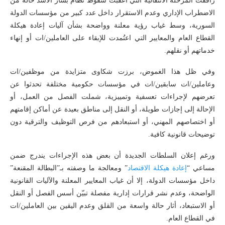
رافقت المرحلة الانتقالية التي أعقبت سقوط نظام بشار الأسد حالة من
الاضطراب الإداري وعدم الاستقرار داخل عدد كبير من مؤسسات الدولة
السورية، وسط غياب رؤية معلنة وواضحة بشأن آليات إعادة هيكلة
القطاع العام والمعايير التي اعتُمدت للإبقاء على العاملين/ات أو إنهاء
خدماتهم أو نقلهم.
وفي ظل هذا الغموض، برزت شكاوى متزايدة من موظفين/ات
وعاملين/ات سابقين/ات في مؤسسات حكومية مختلفة تحدثوا عن
تعرضهم لإجراءات تعسفية وتمييزية، شملت الفصل من العمل، أو
الإحالة إلى إجازات طويلة، أو النقل إلى مناطق بعيدة عن أماكن إقامتهم
أو اختصاصهم المهني، أو استبعادهم من فرص التوظيف والترقية دون
توضيحات قانونية كافية.
ورغم إعلان السلطات الجديدة أن بعض هذه الإجراءات يندرج ضمن
مساعي “
إعادة
هيكلة
الاقتصاد
” ومعالجة ما وصفته بـ”البطالة المقنعة”
داخل مؤسسات الدولة، إلا أن غياب المعايير المعلنة والآليات القانونية
الواضحة، وعدم نشر قرارات إدارية مفصلة تبيّن أسس الفصل أو النقل
أو الاستبعاد، أثار حالة واسعة من القلق وعدم اليقين بين العاملين/ات
في القطاع العام.