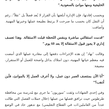
الخليجية ومنها موانئ بالسعودية.”
وبحسب إفادتها، فإن الإدارة أبلغتها بأن القرار لا يُعد فصلاً بل “نقلاً”، رغم
أن النقل كان بحسب ما صرحت لا يرتبط بطبيعة عملها وخبرتها المهنية.
وأضافت:
“قدمت استقالتي مباشرة وبنفس اللحظة قبلت الاستقالة. وهذا تعسف
إداري لا يجوز قبول الاستقالة إلا بعد 60 يوم.”
وقالت “نهاد” إن هذه الإجراءات دفعتها إلى مغادرة عملها الذي أمضت
فيه معظم حياتها المهنية، دون امتلاك بدائل واضحة للعمل أو الاستقرار،
مضيفة:
“أنا الآن بمنتصف العمر دون عمل، ولا أعرف العمل إلا بالموانئ، فأين
أذهب؟”
وفي إحدى الشهادات وثقت “سوريون” ما جرى مع مُدرسة من محافظة
طرطوس حيث ترافق فصلها من عملها (خلال حملات الفصل التي طالت
عدداً من العاملين/ات في القطاع التعليمي) مع تدهور حاد في الوضع