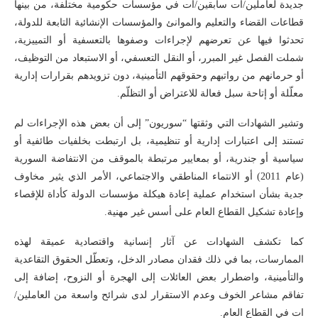
جديدة لعاملين/ات سابقين/ات في مؤسسات حكومية مختلفة، من بينها
قطاعات القضاء والتعليم والموانئ والمؤسسات الإنشائية التابعة للدولة،
تحدثوا فيها عن تعرضهم لإجراءات وصفوها بالتعسفية أو التمييزية،
شملت الفصل غير المبرر، أو النقل التعسفي، أو الاستبعاد من التوظيف،
أو حرمانهم من رواتبهم وحقوقهم التأمينية، دون تزويدهم بقرارات إدارية
معلّلة أو إتاحة سبل فعالة للاعتراض أو التظلّم.
وتشير الشهادات التي وثقتها “سوريون” إلى أن بعض هذه الإجراءات لم
تستند إلى اعتبارات إدارية أو تنظيمية، بل ارتبطت بخلفيات طائفية أو
سياسية أو جندرية، أو بمعايير مرتبطة بالموقف من الانتفاضة السورية
(عام 2011) أو الانتماء المناطقي والاجتماعي، الأمر الذي يثير مخاوف
جدية بشأن استخدام عملية إعادة هيكلة مؤسسات الدولة كأداة للإقصاء
وإعادة تشكيل القطاع العام على أسس غير مهنية.
كما تكشف الشهادات عن آثار إنسانية واقتصادية عميقة لهذه
الممارسات، بما في ذلك فقدان مصادر الدخل، وتعطّل الحقوق التقاعدية
والتأمينية، واضطرار بعض العائلات إلى الهجرة أو النزوح، إضافة إلى
تفاقم مشاعر الخوف وعدم الاستقرار لدى شرائح واسعة من العاملين/
ات في القطاع العام.