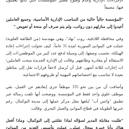
الإجراءات الإدارية وعدم وضوح مصير المؤسسات التي كانوا يعملون
فيها، مضيفاً:
“المؤسسة حالياً خالية من المناصب الإدارية الأساسية، وجميع العاملين
أعيدوا إلى منازلهم دون رواتب، ولم يتم صرف أي منحة أو تعويض.”
وفي محافظة اللاذقية، روت “نهاد”، وهي مهندسة (من الطائفة العلوية)
عملت في الموانئ السورية لمدة 31 عاماً، كيف تحولت إجراءات إعادة
الهيكلة، بحسب وصفها، إلى وسيلة لدفع عدد كبير من الموظفين/ات إلى
الاستقالة أو مغادرة وظائفهم. وقالت إن الإدارة الجديدة منحت العاملين/
ات إجازات لثلاثة أشهر، قبل أن تُرسل لاحقاً قرارات نقل إلى مناطق
بعيدة لا تتناسب مع اختصاصاتهم المهنية أو ظروفهم الاجتماعية.
وأضافت أن من بين نحو 335 موظفاً جرى إبعادهم عن العمل، بقي
موظف علوي واحد فقط في المؤسسة. ووضحت أنها تلقت رسالة عبر
تطبيق “واتس آب” تُبلغها بنقل مركز عملها إلى مدينة البوكمال، رغم
خبرتها الطويلة في قطاع الموانئ والعمل البحري. وقالت:
“طلبت مقابلة المدير لسؤاله لماذا نقلتني إلى البوكمال، وماذا أفعل
هناك وأنا خبيرة بمجال عملي، عملت بتأسيس العديد من الموانئ