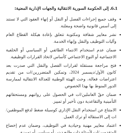
6.1. إلى الحكومة السورية الانتقالية والجهات الإدارية المعنية:
وقف جميع إجراءات الفصل أو النقل أو إنهاء العقود التي لا تستند
إلى أسس قانونية واضحة ومعلنة.
نشر معايير شفافة ومكتوبة تتعلق بإعادة هيكلة القطاع العام
وآليات التوظيف والنقل وإنهاء الخدمة.
ضمان عدم استخدام الانتماء الطائفي أو السياسي أو الخلفية
الاجتماعية أو النوع الاجتماعي كأساس لاتخاذ القرارات الوظيفية.
فتح مراجعة مستقلة لقرارات الفصل والنقل التي صدرت بعد
كانون الأول/ديسمبر 2024، وتمكين المتضررين/ات من تقديم
اعتراضات فعالة، وحث الهيئة الوطنية للعدالة الانتقالية لممارسة
الدور المنوط بها بهذا الخصوص.
ضمان حقّ العاملين/ات في الحصول على رواتبهم ومستحقاتهم
التأمينية والتقاعدية دون تأخير أو تمييز.
الامتناع عن استخدام النقل الإداري كوسيلة ضغط لدفع الموظفين/
ات إلى الاستقالة أو ترك العمل.
اعتماد معايير مهنية وحيادية في التوظيف، وضمان عدم إخضاع
المتقدمين/ات لأسئلة ذات طابع ديني أو سياسي أو تمييزي.