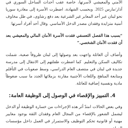
الأمني والمعيشي لأسرتها، خاصة عقب أحداث الساحل السوري في
آذار/مارس 2025. وبحسب الشهادة، اضطرت الأسرة إلى مغادرة سوريا
نحو لبنان عبر أحد المعابر غير الشرعية بعد دفع رشاوى، في ظل مخاوف
أمنية متزايدة وفقدان مصدر الدخل الأساسي. وقال أحد أفراد أسرتها:
“بسبب هذا الفصل التعسفي فقدت الأسرة الأمان المالي والمعيشي بعد
أن فقدت الأمان الشخصي.”
وأضاف أن العائلة واجهت بعد وصولها إلى لبنان ظروفاً صعبة، شملت
تكاليف السكن والتعليم. كما اضطرت طفلتهم إلى الانتقال إلى مدرسة
جديدة في لبنان في منتصف العام الدراسي، وسط صعوبات في التأقلم
ومتابعة المناهج واللغات الأجنبية مقارنة بزملائها الجدد ما سبب ضغوطاً
مادية ونفسية إضافية للعائلة.
4. التمييز والإقصاء في الوصول إلى الوظيفة العامة:
وفي بعض الحالات امتدّ أثر هذه الإجراءات من خسارة الوظيفة أو الدخل
ليشمل الشعور بالإقصاء من المجال العام وفقدان الثقة بوجود معايير
مهنية أو قانونية تحكم التوظيف والاستمرار في العمل داخل مؤسسات