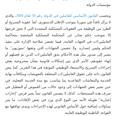
مؤسسات الدولة.
وبحسب
القانون
الأساسي
للعاملين
في
الدولة
رقم
50
لعام
2004
، والذي
لا يزال نافذاً في سوريا بموجب الإعلان الدستوري، تُعدّ عقوبة التسريح أو
الطرد من الوظيفة من العقوبات المسلكية المشددة التي لا يجوز فرضها
إلا بموجب حكم صادر عن المحكمة المسلكية المختصة بمحاكمة
العاملين/ات في الجهات العامة، فيما تقتصر صلاحية الإدارة على تنفيذ
الحكم وليس إصداره. ولا تتضمن الشهادات التي وثقتها “سوريون” ما
يشير إلى صدور مثل هذه الأحكام بحق العاملين/ات الذين تم فصلهم أو
إنهاء عقودهم، الأمر الذي يثير إشكالات قانونية بشأن مشروعية بعض
إجراءات التسريح والاستبعاد الوظيفي الموثقة في هذا التقرير. كما ينص
القانون ذاته على حقوق العاملين/ات المتعلقة بالتعويضات ومكافآت نهاية
الخدمة والمعاشات التقاعدية بما يتناسب مع مدة الخدمة الفعلية، في
حين تشير بعض الشهادات إلى وجود حالات من الغموض أو التعطيل في
صرف هذه المستحقات. كذلك لا يتضمن القانون نصاً يجيز فرض “إجازات
إجبارية” طويلة الأمد من النوع الذي ورد في بعض الإفادات، ما يثير
تساؤلات إضافية حول الأساس القانوني لهذه الإجراءات ومدى توافقها مع
القواعد الناظمة للوظيفة العامة.