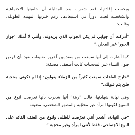
وبحسب إفادتها، فقد شعرت بعد المقابلة أن خلفيتها الاجتماعية
والشخصية لعبت دوراً في استبعادها، رغم خبرتها المهنية الطويلة،
وقالت:
“أدركت أن جوابي لم يكن الجواب الذي يريدونه، وأنني لا أملك ‘جواز
العبور’ غير المعلن.”
كما أشارت إلى أنها سمعت من متقدمين آخرين تعليقات تفيد بأن فرص
قبول النساء غير المحجبات كانت أضعف، مضيفة:
“خارج القاعات سمعت كثيراً من الزملاء يقولون: إذا لم تكوني محجبة
فلن يتم قبولك.”
وفي نهاية شهادتها، قالت “زينة” أنها شعرت بأنها تعرضت لنوع من
التمييز لكونها امرأة غير محجّبة والمظهر الشخصي، مضيفة:
“في النهاية، أشعر أنني تعرّضت للظلم، ولنوع من العنف القائم على
النوع الاجتماعي، فقط لأنني امرأة وغير محجبة.”