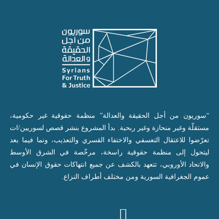
“سوريون من أجل الحقيقة والعدالة” منظمة حقوقية غير حكومية،
مستقلّة وغير منحازة وغير ربحية. بدأ المشروع بنشر قصص لسوريين/ات
تعرّضوا للاعتقال التعسفي والاختفاء القسري والتعذيب، ونما فيما بعد
ليتحول إلى منظمة حقوقية راسخة، مرخّصة في الشرق الأوسط
والاتحاد الأوروبي، تتعهد بالكشف عن جميع انتهاكات حقوق الإنسان في
عموم الجغرافية السورية ومن مختلف أطراف النزاع.