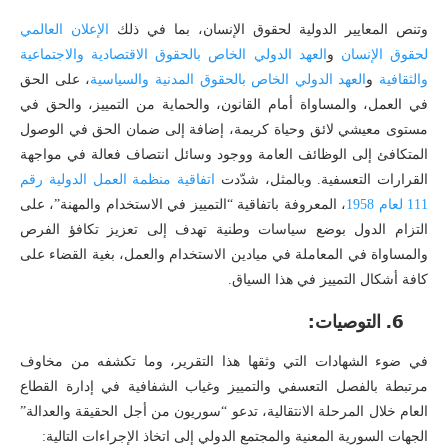
وتنص المعايير الدولية لحقوق الإنسان، بما في ذلك
الإعلان
العالمي
لحقوق
الإنسان
و
العهد
الدولي
الخاص
بالحقوق
الاقتصادية
والاجتماعية
والثقافية
و
العهد
الدولي
الخاص
بالحقوق
المدنية
والسياسية
، على الحق
في العمل، والمساواة أمام القانون، والحماية من التمييز، والحق في
مستوى معيشي لائق وحياة كريمة، إضافة إلى ضمان الحق في الوصول
المتكافئ إلى الوظائف العامة ووجود وسائل انتصاف فعالة في مواجهة
القرارات التعسفية. وبالمثل، شدّدت
اتفاقية
منظمة
العمل
الدولية
رقم
111
لعام
1958
، المعروفة باتفاقية “التمييز في الاستخدام والمهنة”، على
التزام الدول بوضع سياسات وطنية تهدف إلى تعزيز تكافؤ الفرص
والمساواة في المعاملة في ميادين الاستخدام والعمل، بغية القضاء على
كافة أشكال التمييز في هذا السياق.
6. التوصيات:
في ضوء الشهادات التي وثقها هذا التقرير، وما تكشفه من مخاوف
مرتبطة بالفصل التعسفي والتمييز وغياب الشفافية في إدارة القطاع
العام خلال المرحلة الانتقالية، تدعو “سوريون من أجل الحقيقة والعدالة”
الجهات السورية المعنية والمجتمع الدولي إلى اتخاذ الإجراءات التالية: