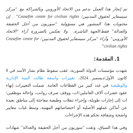
تم إنجاز هذا العمل بدعم من الاتحاد الأوروبي وبالشراكة مع “مركز
سيسفاير لحقوق المدنيين/
Ceasefire centre for civilian rights
” . إن
محتويات هذا المنشور هي مسؤولية “سوريون من أجل الحقيقة
والعدالة” فقط/الجهة الناشرة، ولا تعكس بالضرورة آراء “الاتحاد
الأوروبي” وآراء “مركز سيسفاير لحقوق المدنيين/
Ceasefire centre for
”.
civilian rights
1. المقدمة:
شهدت مؤسسات الدولة السورية، عقب سقوط نظام بشار الأسد في 8
كانون الأول/ديسمبر 2024،
تغييرات
واسعة
طالت
البنية
الإدارية
والوظيفية
في عدد كبير من القطاعات العامة. شملت التغييرات إنهاء
عقود عشرات آلاف العاملين/ات، ووقف صرف رواتب، وإحالة موظفين/
ات إلى إجازات طويلة، وإجراء تنقلات وظيفية مفاجئة إلى مناطق بعيدة
عن أماكن عملهم الأصلية أو اختصاصاتهم المهنية، وسط غياب معايير
واضحة وشفافة تحكم هذه الإجراءات.
وفي هذا السياق، وثقت “سوريون من أجل الحقيقة والعدالة” شهادات