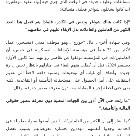
مسابقات توظيف جديدة في الوقت الذي جرى فيه إنهاء عقود موظفين/
ات كانوا يشغلون شواغر فعلية، متسائلة:
“إذا كانت هناك شواغر ونقص في الكادر، فلماذا يتم فصل هذا العدد
الكبير من العاملين والعاملات بدل الإبقاء عليهم في مناصبهم”
وفي شهادة أخرى، قال “جورج”، وهو موظف مدني (مسيحي) عمل
لأكثر من 32 عاماً في مؤسسة الإنشاءات العسكرية في حمص، أن
العاملين/ات في المؤسسة توقفوا عن تقاضي رواتبهم منذ كانون الأول/
ديسمبر 2024، قبل أن يُطلب منهم البقاء في منازلهم بانتظار تعيين إدارة
جديدة. وأضاف أن غياب أي توضيحات رسمية دفعه لاحقاً إلى تقديم
استقالته على أمل الحصول على مستحقاته التأمينية أو التقاعدية، لكنه
بقي حتى لحظة إجراء المقابلة معه دون معرفة مصير حقوقه. وقال:
“ما زلت حتى الآن أدور بين الجهات المعنية دون معرفة مصير حقوقي
المالية والتأمينية.”
كما أشار إلى أن الكثير من العاملين/ات الذين أمضوا سنوات طويلة في
الخدمة وجدوا أنفسهم مهددين بخسارة تعويضاتهم بسبب تعطل