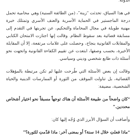
الدولة.
في هذا السياق، تحدثت “زينة”، (من الطائفة السنية) وهي محامية تحمل
درجة الماجستير في الحماية الأسرية والعنف الأسري وتمتلك خبرة
مهنية طويلة في مجال المحاماة والتحكيم، عن تجربتها في التقدم إلى
مسابقة قضائية بعد سقوط النظام. وقالت إنها اجتازت الامتحان الكتابي
والمقابلات القانونية بنجاح، وحصلت على علامات مرتفعة، إلا أن المقابلة
الأخيرة، بحسب وصفها، ابتعدت عن تقييم الكفاءة القانونية واتجهت نحو
أسئلة ذات طابع شخصي وديني وسياسي.
وقالت إن بعض الأسئلة التي طُرحت عليها لم تكن مرتبطة بالمؤهلات
القضائية، بل تناولت الموقف من الثورة أو الممارسات الدينية والحياة
الشخصية، مضيفة:
“كان واضحاً من طبيعة الأسئلة أن هناك توجهاً مسبقاً نحو اختيار أشخاص
محددين.”
وأضافت أن السؤال الأبرز الذي وُجّه إليها كان:
“ماذا فعلتِ خلال 14 سنة؟ أو بمعنى آخر: ماذا قدّمتِ للثورة؟”