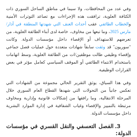
وفي عدد من المحافظات، ولا سيما في مناطق الساحل السوري ذات
الكثافة العلوية، ترافقت هذه الإجراءات مع تصاعد التوترات الأمنية
و
الخطاب
الطائفي
عقب
أحداث
العنف
التي
شهدتها
المنطقة
في
آذار
/
مارس
2025
، وما تبعها من مخاوف، خاصة لدى أبناء الطائفة العلوية، من
تعرضهم للاستهداف أو الإقصاء داخل مؤسسات الدولة. وكانت
“سوريون” قد
وثقت
سابقاً شهادات متعددة حول عمليات فصل جماعي
وإقصاء وظيفي طالت موظفين/ات من الطائفة العلوية، وسط اتهامات
باستخدام الانتماء الطائفي أو الموقف السياسي كعامل مؤثر في بعض
القرارات الوظيفية.
وفي هذا السياق، يوثق التقرير الحالي مجموعة من الشهادات التي
تعكس جانباً من التحولات التي شهدها القطاع العام السوري خلال
المرحلة الانتقالية، وما رافقها من إشكالات قانونية وإدارية ومخاوف
مرتبطة بالتمييز والإقصاء وغياب الشفافية في إدارة الموارد البشرية
داخل مؤسسات الدولة.
3. الفصل التعسفي والنقل القسري في مؤسسات
الدولة: