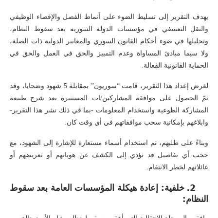
يهدف التقرير إلى تسليط الضوء على أنماط الفصل والإقصاء الوظيفي
والنقل التعسفي في مؤسسات الدولة السورية بعد سقوط النظام،
وتحليلها في ضوء أحكام القانون السوري والمعايير الدولية ذات الصلة،
ولا سيما مبادئ المساواة وعدم التمييز والحق في العمل والحق في
الحماية القانونية الفعالة.
لغرض إعداد هذا التقرير، قامت “سوريون” بمقابلة 5 شهود وضحايا، وقد
تمّ الحصول على موافقة المشاركين/ات المستنيرة بعد شرح طبيعة
المشاركة الطوعية واستخدام المعلومات -بما في ذلك نشر هذا التقرير-
وابلاغهم بإمكانية سحب موافقاتهم في أي وقت كان.
وبناءً على طلبهم، تم استخدام أسماء مستعارة للإشارة إلى الشهود، مع
حجب أي تفاصيل قد تؤدي إلى الكشف عن هوياتهم أو تعريضهم أو
عائلاتهم لخطر الانتقام.
2. خلفية: إعادة هيكلة المؤسسات العامة بعد سقوط
النظام: