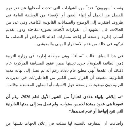
وثقت “سوريون” عدداً من الشهادات التي تحدث أصحابها عن تعرضهم
للفصل من العمل أو إنهاء العقود أو الإقصاء من الوظيفة العامة في
ظروف افتقرت إلى الوضوح والضمانات القانونية الكافية. وفي عدد من
الحالات، قال الشهود أن القرارات اتُّخذت بصورة مفاجئة ودون تقديم
أسباب إدارية واضحة أو إتاحة مسارات فعالة للاعتراض أو التظلم، ما
تركهم في حالة من عدم الاستقرار المهني والمعيشي.
في هذا السياق، قالت “سناء”، وهي موظفة إدارية في وزارة التربية
(من الطائفة العلوية)، جرى تعيينها ضمن عقود المسابقة المركزية عام
2021، أن عقدها أُنهي مطلع عام 2026 رغم أنه لم يصل إلى نهاية مدته
القانونية، مضيفة أن القرار شمل الكثير من العاملين/ات في مديريات
التربية دون توضيحات واضحة حول الأسباب أو المعايير المعتمدة. وقالت:
“تم إبلاغي بإنهاء عقدي اعتباراً من الشهر الأول لعام 2026، رغم أن
عقودنا هي عقود ممتدة لخمس سنوات، ولم تصل بعد إلى مدتها القانونية
التي تتيح إنهاءها أو عدم تجديدها.”
وأضافت أن المفارقة بالنسبة لها تمثلت في إعلان الجهات نفسها عن