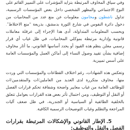
وفي سياق المخاوف المرتبطة بتزايد المؤشرات على التمييز القائم على
النوع الاجتماعي والمظهر الشخصي داخل بعض المؤسسات الرسمية،
تداول
ناشطون
و
محامون
معلومات عن منع عدد من المحاميات من
دخول دائرة النفوس في شارع الثورة بدمشق، بذريعة “منع الاختلاط”.
وبحسب المعلومات المتداولة، أدى هذا الإجراء إلى عرقلة معاملات
قانونية وإدارية مرتبطة بموكلي المحاميات، في ظل غياب أي قرار
رسمي معلن ينظم هذه القيود أو يحدد أساسها القانوني، ما أثار مخاوف
إضافية بشأن تقييد وصول النساء إلى أماكن العمل والمؤسسات العامة
على أسس تمييزية.
وتعكس هذه الشهادات، رغم اختلاف القطاعات والمؤسسات التي وردت
منها، مخاوف متكررة لدى العديد من العاملين/ات والمتقدمين/ات
للوظائف العامة من غياب معايير واضحة وشفافة تحكم قرارات الفصل
أو النقل أو التوظيف، ومن احتمال تأثر بعض هذه القرارات بعوامل تتعلق
بالخلفية الطائفية أو السياسية أو الجندرية، في ظل ضعف آليات
المراجعة والتظلم وغياب التوضيحات الرسمية الكافية.
5. الإطار القانوني والإشكالات المرتبطة بقرارات
الفصل والنقل والتوظيف: