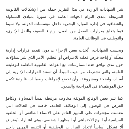
تثير الشهادات الواردة في هذا التقرير جملة من الإشكالات القانونية
المرتبطة بمدى التزام الجهات العامة في سوريا بمبادئ المساواة
والشفافية في إدارة الموارد البشرية داخل مؤسسات الدولة، ولا سيما
فيما يتعلق بقرارات الفصل من العمل، وإنهاء العقود، والنقل الإداري،
والتوظيف في الوظائف العامة.
وبحسب الشهادات، اتُّخذت بعض الإجراءات دون تقديم قرارات إدارية
معلّلة أو إتاحة فرص فعلية للاعتراض أو التظلم، الأمر الذي يثير تساؤلات
حول مدى توافق هذه الممارسات مع القواعد القانونية الناظمة للوظيفة
العامة، والتي تشترط، من حيث المبدأ، أن تستند القرارات الإدارية إلى
أسباب واضحة ومشروعة، وأن تخضع لإجراءات وضمانات قانونية تكفل
حق الموظف/ة في المراجعة والطعن.
كما تثير بعض الوقائع الموثقة مخاوف مرتبطة بمبدأ المساواة وتكافؤ
الفرص في الوصول إلى الوظائف العامة، خاصة في الحالات التي
تضمنت مؤشرات على التمييز القائم على الانتماء الطائفي أو الخلفية
السياسية أو النوع الاجتماعي أو المظهر الشخصي، وهي اعتبارات يُفترض
ألا تشكل أساساً لاتخاذ القرارات الوظيفية أو التقييم المهني داخل