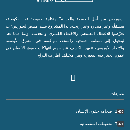
“سوريون من أجل الحقيقة والعدالة” منظمة حقوقية غير حكومية،
مستقلّة وغير منحازة وغير ربحية. بدأ المشروع بنشر قصص لسوريين/ات
تعرّضوا للاعتقال التعسفي والاختفاء القسري والتعذيب، ونما فيما بعد
ليتحول إلى منظمة حقوقية راسخة، مرخّصة في الشرق الأوسط
والاتحاد الأوروبي، تتعهد بالكشف عن جميع انتهاكات حقوق الإنسان في
عموم الجغرافية السورية ومن مختلف أطراف النزاع.
تصنيفات
صحافة حقوق الإنسان
480
تحقيقات استقصائية
371