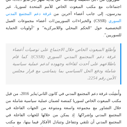
اجتماعات مع مكتب المبعوث الخاص للأمم المتحدة لسوريا، غير
بيدرسون، إلى جانب أعضاء آخرين من
غرفة دعم المجتمع المدني
السوري
(CSSR) والخبراء/ات السوريين/ات أعضاء مجموعات العمل
التخصصية حول “الحكم المحلي واللامركزية” و “أولويات الحماية
للسوريين”.
وأطلع المبعوث الخاص خلال الاجتماع على توصيات أعضاء
غرفة دعم المجتمع المدني السوري (CSSR)؛ كما قام
باطلاعهم على أحدث لقاءاته وجهوده لدعم عملية سياسية
شاملة ودفع الحل السياسي بما يتماشى مع قرار مجلس
الأمن رقم 2254.
وأُنشِئَت غرفة دعم المجتمع المدني في كانون الثاني/يناير 2016، من قبل
مكتب المبعوث الخاص لسوريا كمنصة لضمان عملية سياسية شاملة من
خلال التشاور مع مجموعة واسعة ومتنوعة من الجهات الفاعلة في
المجتمع المدني وإشراكها. إذ يمكن من خلالها للجهات الفاعلة في
المجتمع المدني أن تلتقي وتتفاعل وتتبادل الأفكار فيما بينها، مع مكتب