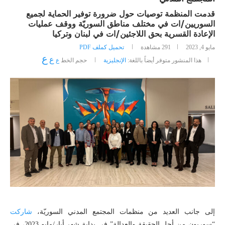
قدمت المنظمة توصيات حول ضرورة توفير الحماية لجميع
السوريين/ات في مختلف مناطق السوريّة ووقف عمليات
الإعادة القسرية بحق اللاجئين/ات في لبنان وتركيا
مايو 4, 2023
291
مشاهدة
تحميل كملف PDF
ع
ع
هذا المنشور متوفر أيضاً باللغة:
الإنجليزية
حجم الخط
ع
إلى جانب العديد من منظمات المجتمع المدني السوريّة،
شاركت
“سوريون من أجل الحقيقة والعدالة” في بداية شهر أيار/مايو 2023، في