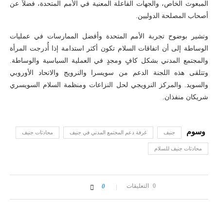
المبعوث الخاص، والجهات الفاعلة المعنية في الأمم المتحدة، فضلاً عن
أصحاب المصلحة الدوليين.
وتشير بوضوح تجربة الأمم المتحدة وأفضل الممارسات في عمليات
الوساطة إلى أن اتفاقات السلام تكون أكثر استدامة إذا أُدرجت المرأة
والمجتمع المدني بشكل كافٍ ومجدٍ في العملية السياسية والوساطة.
وتتلقى هذه اللجنة الدعم من سويسرا والنرويج والاتحاد الأوروبي
والسويد. والمركز النرويجي لحل النزاعات ومنظمة السلام السويسري
شريكان منفذان.
جنيف
غرفة دعم المجتمع المدني في جنيف
محادثات جنيف
محادثات جنيف للسلام
0 التعليقات
0