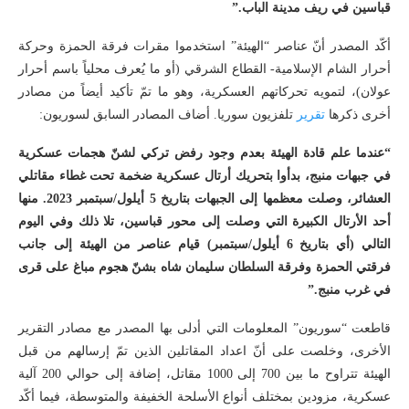
قباسين في ريف مدينة الباب.”
أكّد المصدر أنّ عناصر “الهيئة” استخدموا مقرات فرقة الحمزة وحركة
أحرار الشام الإسلامية- القطاع الشرقي (أو ما يُعرف محلياً باسم أحرار
عولان)، لتمويه تحركاتهم العسكرية، وهو ما تمّ تأكيد أيضاً من مصادر
أخرى ذكرها
تقرير
تلفزيون سوريا. أضاف المصادر السابق لسوريون:
“عندما علم قادة الهيئة بعدم وجود رفض تركي لشنّ هجمات عسكرية
في جبهات منبج، بدأوا بتحريك أرتال عسكرية ضخمة تحت غطاء مقاتلي
العشائر، وصلت معظمها إلى الجبهات بتاريخ 5 أيلول/سبتمبر 2023. منها
أحد الأرتال الكبيرة التي وصلت إلى محور قباسين، تلا ذلك وفي اليوم
التالي (أي بتاريخ 6 أيلول/سبتمبر) قيام عناصر من الهيئة إلى جانب
فرقتي الحمزة وفرقة السلطان سليمان شاه بشنّ هجوم مباغ على قرى
في غرب منبج.”
قاطعت “سوريون” المعلومات التي أدلى بها المصدر مع مصادر التقرير
الأخرى، وخلصت على أنّ اعداد المقاتلين الذين تمّ إرسالهم من قبل
الهيئة تتراوح ما بين 700 إلى 1000 مقاتل، إضافة إلى حوالي 200 آلية
عسكرية، مزودين بمختلف أنواع الأسلحة الخفيفة والمتوسطة، فيما أكّد