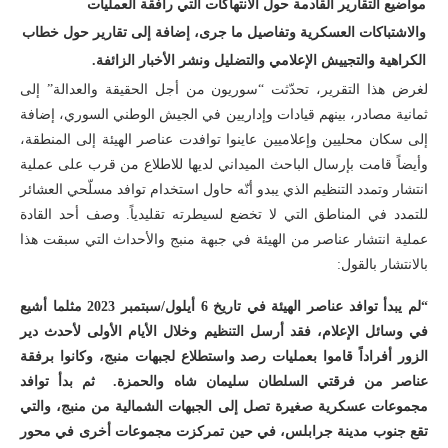
مواضيع التقارير القادمة حول الانتهاكات التي رافقة العمليات
والاشتباكات العسكرية وتفاصيل ما جرى، إضافة إلى تقارير حول خطاب
الكراهية والتجييش الإعلامي والتضليل ونشر الأخبار الزائفة.
لغرض هذا التقرير، تحدّثت “سوريون من أجل الحقيقة والعدالة” إلى
ثمانية مصادر، بينهم قيادات وإداريين في الجيش الوطني السوري، إضافة
إلى سكان محليين وإعلاميين عاينوا توافدت عناصر الهيئة إلى المنطقة،
وأيضاً قامت بإرسال الباحث الميداني لديها للاطلاع من قرب على عملية
انتشار وتمدد التنظيم الذي يبدو أنّه حاول استخدام توافد مسلّحي العشائر
للتمدد في المناطق التي لا تخضع لسيطرته تقليدياً. وصف أحد القادة
عملية انتشار عناصر من الهيئة في جبهة منبج والأحداث التي سبقت هذا
بالانتشار بالقول:
“لم يبدأ توافد عناصر الهيئة في تاريخ 6 أيلول/سبتمبر 2023 مثلما أشيع
في وسائل الإعلام، فقد أرسل التنظيم وخلال الأيام الأولى لأحدث دير
الزور أفراداً قاموا بعمليات رصد واستطلاع لجبهات منبج، وكانوا برفقة
عناصر من فرقتي السلطان سليمان شاه والحمزة. ثم بدأ توافد
مجموعات عسكرية صغيرة تصل إلى الجبهات الشمالية من منبج، والتي
تقع جنوب مدينة جرابلس، في حين تمركزت مجموعات أخرى في محور