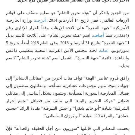
الأخير بعد دخول مئات من العناصر الجديدة عبر عفرين مرة أخرى.
من الجدير بالذكر أن “هيئة تحرير الشام” هو تنظيم مصنّف على قوائم
الإرهاب العالمي، ففي تاريخ 14 أيار/مايو 2014،
أدرجت
وزارة الخارجية
الأمريكية “جبهة النصرة” على لائحة الإرهاب وفقاً للقرار الإداري رقم
(13224)، فيما
أضافت
اسم “هيئة تحرير الشام” على اللائحة كاسم بديل
لـ”جبهة النصرة” بتاريخ 31 أيار/مايو 2018. وفي العام 2018 أيضاً، بتاريخ 5
تموز/يونيو،
عدلت
لجنة مجلس الأمن الفرعية المعنية بتنظيمي داعش
والقاعدة، قائمة “جبهة النصرة”، لتشمل اسم “هيئة تحرير الشام” كاسم
بديل.
رافق قدوم عناصر “الهيئة” توافد مئات آخرين من “مقاتلي العشائر” إلى
جبهات منبج، منهم مجموعات عشائرية مسلّحة، ومقاتلون منضمون إلى
فصائل المعارضة السورية المسلّحة، وينتمون بشكل أساسي إلى مقاتلي
فصائل “حركة التحرير والبناء” التي تتألف من فصائل “تجمع أحرار
الشرقية” بقيادة “أبو حاتم شقرا” و”جيش الشرقية” بقيادة الرائد “حسين
حمادي” والفرقة 20″ بقيادة “أبو بَرزان السلطاني”.
بحسب المصادر التي قابلتها “سوريون من أجل الحقيقة والعدالة” فإنّ