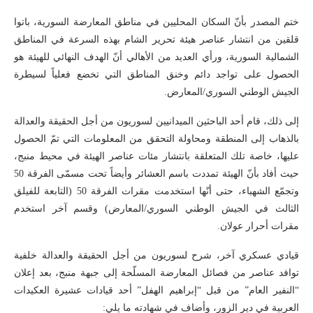
ختم المصدر بأنّ السكان المحليين في مناطق المعارضة السورية، باتوا
قلقين من انتشار عناصر هيئة تحرير الشام بهذه السرعة في المناطق
الشمالية السورية، ورأي العديد من الأهالي أنّ الهدف النهائي للهيئة هو
الحصول على تواجد دائم وخنق المناطق التي تخضع فعلياً لسيطرة
الجيش الوطني السوري/المعارض.
إلى ذلك، قام أحد الباحثين الميدانيين لسوريون من أجل الحقيقة والعدالة
بالذهاب إلى المنطقة ومحاولة التحقق من المعلومات التي تمّ الحصول
عليها، خاصة تلك المتعلقة بانتشار مئات عناصر الهيئة في محيط منبج،
حيث أفاد بأنّ الهيئة تمددت باسم العشائر وأيضاً تحت مسمّى الفرقة 50
وتجمّع الشهباء، حتى أنّها استخدمت مقرات الفرقة 50 (التابعة للفيلق
الثالث في الجيش الوطني السوري/المعارض) وقسم آخر استخدم
مقرات أحرار عولان.
قيادي عسكري آخر، شرح لسوريون من أجل الحقيقة والعدالة خلفية
توافد عناصر من فصائل المعارضة المسلّحة إلى جبهة منبج، بعد إعلان
“النفير العام” من قبل “إبراهيم الهفل” أحد قيادات عشيرة العكيدات
العربية في دير الزور، وأضاف في شهادته ما يلي: