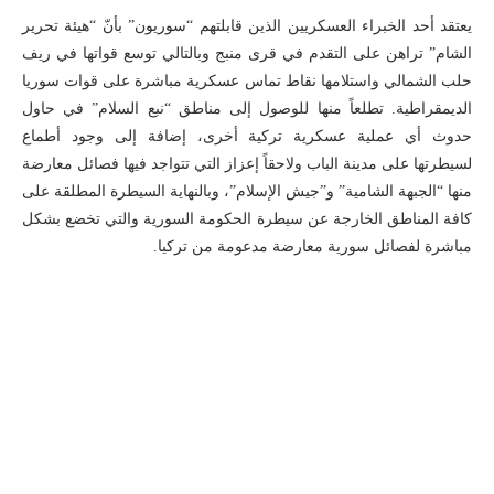
يعتقد أحد الخبراء العسكريين الذين قابلتهم “سوريون” بأنّ “هيئة تحرير
الشام” تراهن على التقدم في قرى منبج وبالتالي توسع قواتها في ريف
حلب الشمالي واستلامها نقاط تماس عسكرية مباشرة على قوات سوريا
الديمقراطية. تطلعاً منها للوصول إلى مناطق “نبع السلام” في حاول
حدوث أي عملية عسكرية تركية أخرى، إضافة إلى وجود أطماع
لسيطرتها على مدينة الباب ولاحقاً إعزاز التي تتواجد فيها فصائل معارضة
منها “الجبهة الشامية” و”جيش الإسلام”، وبالنهاية السيطرة المطلقة على
كافة المناطق الخارجة عن سيطرة الحكومة السورية والتي تخضع بشكل
مباشرة لفصائل سورية معارضة مدعومة من تركيا.