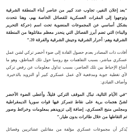
“بعد إعلان النفير، تجاوب عدد كبير من عناصر أبناء المنطقة الشرقية
وتوجهوا إلى المقرات العسكرية للفصائل الخاصة بهم، وهنا نتحدث
بشكل أساسي عن المجموعات المنضوية تحت اسم (حركة التحرير
والبناء) التي تضم أبرز الفصائل التي ينحدر معظم مقاتلوها من المنطقة
الشرقية وهم: أحرار الشرقية وجيش الشرقية والفرقة 20.”
أفادت ذات المصادر بعدم حصول القادة إلى ضوء أخضر تركي لشن عمل
عسكري مباشر، بسبب التفاهمات مع روسيا حول تلك المناطق، وهو ما
أشاع الإحباط بين تلك العناصر، بسبب تداول معلومات عن رفض تركي
لأي تغطية جوية ومدفعية لأي عمل عسكري كبير أو التزويد بالذخيرة.
وأضاف القيادي:
“في الأيام التالية، تبدّل الموقف التركي قليلاً، وأعطى الضوء الأخضر
لشنّ هجمات برية على نقاط تتمركز فيها قوات سوريا الديمقراطية
ومجلس منبج العسكري، إضافة إلى تزويدهم بمعلومات وخرائط وصور
تم التقاطها من خلال طائرات بدون طيار.”
يّذكر أن مجموعات عسكري مؤلفة من مقاتلين عشائريين وفصائل