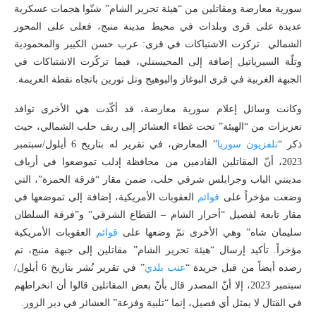
سورية معارضة ومقاتلين من “هيئة تحرير الشام” شنّوا هجمات عسكرية
عديدة على قرى وبلدات في محيط مدينة منبج، فعلى على المحور
الشمالي تركزت الاشتباكات في قرى: عرب حسن الكبير والمحمودية
وتلّة السيرياتيل إضافة إلى المحيسنلي، فيما تركّزت الاشتباكات في
الجبهة الغربية في قرى البوغاز والبوهيج وتل تورين باتجاه نقطة العريمة.
وكانت وسائل إعلام سورية معارضة، قد أكّدت هي الأخرى توافد
تعزيزات من “الهيئة” تحت غطاء العشائر إلى ريف حلب الشمالي، حيث
ذكر “
تلفزيون سوريا
” المعارض، في تقرير له بتاريخ 6 أيلول/سبتمبر
2023، أنّ المقاتلين القادمين من محافظة إدلب تموضعوا في أرياف
مدينتي الباب وجرابلس شرقي حلب، ضمن مقار “فرقة الحمزة”، التي
وضعت مؤخراً على
قوائم
العقوبات الأمريكية، إضافة إلى تموضعها في
مقار تابعة لفصيل “أحرار الشام – القطاع الشرقي” و”فرقة السلطان
سليمان شاه” وهي الأخرى تمّ وضعها على
قوائم
العقوبات الأمريكية
مؤخراً. تأكيد إرسال “هيئة تحرير الشام” مقاتلين إلى جبهة منبج، تم
رصده أيضاً من قبل جريدة “
عنب بلدي
” في تقرير نُشر بتاريخ 6 أيلول/
سبتمبر 2023، إلا أنّ المصدر قال بأنّ بعض المقاتلين قالوا أن انخراطهم
في القتال لا يمثل أي فصيل، إنما “تلبية وفزعة” العشائر في دير الزور.