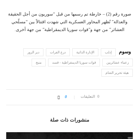
صورة رقم (2) – خارطة تم رسمها من قبل “سوريون من أجل الحقيقة
والعدالة” تُظهر المحاور العسكرية التي شهدت اقتتالاً بين “مسلّحي
العشائر” من جهة و”قوات سوريا الديمقراطية” من جهة أخرى.
إدلب
الإدارة الذاتية
درع الفرات
دير الزور
زعماء عشائريين
قوات سوريا الديمقراطية - قسد
منبج
هيئة تحرير الشام
0 التعليقات
0
منشورات ذات صلة