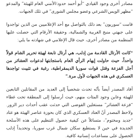
مصادر أخرى وجود القيادي “أبو أحمد حدود/الأمني العام للهيئة” والمدعو
“مظهر الويس/الشرعي وعضو مجلس الشورى” في تلك الجبهات.
قامت “سوريون” بعد ذلك بالتواصل مع أحد الإعلاميين من الذين تواجدوا
على جبهتي منبج الغربية والشمالية، وحقيقة الأرقام التي حصلت عليها
المنظمة من مصادر أخرى، حيث قال الإعلامي في شهادته ما يلي:
“كانت الأرتال القادمة من إدلب، هي أرتال تابعة لهيئة تحرير الشام قولاً
واحداً، حيث حاولت إيهام الرأي العام باستجابتها لدعوات العشائر من
أجل الفزعة وقتل قوات سوريا الديمقراطية، رغبة في تثبيت تواجدها
العسكري في هذه الجبهات لأول مرة.”
أفاد المصدر أيضاً بأنّه تحدث شخصياً إلى العديد من المقاتلين التابعين
للهيئة وعاين وجود المئات منهم، حيث أرسلوا إلى المنطقة تحت غطاء
“فزعة العشائر” مستغلين الفوضى التي حدثت عقب أحداث دير الزور.
ولاحظ المصدر أنّ العتاد العسكري الذي كان بحوزة عناصر الهيئة هو عتاد
“جديد ومختوم”، متسائلاً عن كيفية حصول التنظيم على هذه الأسلحة
الجديدة في حين لا يستطيع سكان شمال غرب سوريا، وتحديداً إدلب
الحصول على مساعدات إنسانية كافية.