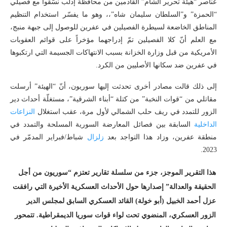
عناصر “هيئة تحرير الشام” القادمين من محافظة إدلب نسّقوا مع فصيلي
“الحمزة” و”السلطان سليمان شاه”،، وهو ما يفسّر استخدام التنظيم
المناطق الخاضعة لسيطرة الفصيلين في عفرين للوصول إلى جبهة منبج،
مع العلم أنّ كلا الفصيلين تمّ إدراجهما مؤخراً على قوائم العقوبات
الأمريكية من قبل وزارة الخزانة بسبب الانتهاكات الجسيمة التي ارتكبوها
في عفرين ضد سكانها الأصليين من الكرد.
إلى ذلك قالت مصادر أخرى تحدثت إليها سوريون، أنّ “الهيئة” أرسلت
مقاتلي من “قوات النخبة” من كتلة “أبناء الشرقية”، مستغلّة أحداث دير
الزور للتمدد في ريف حلب الشمالي لأول مرة، عقب استغلال
النزاعات
الداخلية
السابقة بين فصائل المعارضة السورية المسلحة والتمدد في
منطقة عفرين، وزاد هذا التواجد بعد
زلزال
شباط/فبراير المدمّر في
2023.
هذا التقرير الموجز، جزء من سلسلة تقارير تعتزم “سوريون من أجل
الحقيقة والعدالة” إصدارها حول الأحداث العسكرية الأخيرة التي رافقت
عزل أحمد الخبيل (أبو خولة) القائد العسكري السابق لمجلس الدير
الزور العسكري، المنضوي تحت لواء قوات سوريا الديمقراطية. تتمحور