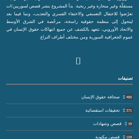
مستقلّة وغير منحازة وغير ربحية. بدأ المشروع بنشر قصص لسوريين/ات
تعرّضوا للاعتقال التعسفي والاختفاء القسري والتعذيب، ونما فيما بعد
ليتحول إلى منظمة حقوقية راسخة، مرخّصة في الشرق الأوسط
والاتحاد الأوروبي، تتعهد بالكشف عن جميع انتهاكات حقوق الإنسان في
عموم الجغرافية السورية ومن مختلف أطراف النزاع.
تصنيفات
صحافة حقوق الإنسان
480
تحقيقات استقصائية
371
قصص وشهادات
39
قصص مكتوبة
109