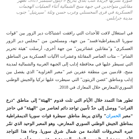
صورة نشرتها جريدة عنب بلدي بتاريخ 9 أيلول/سبتمبر 2023، تُظهر
مقاتلين متواجدين في جبهة منبج الشمالية أثناء العمليات الهجمات
العسكرية في قرى المحسنلي وعرب حسن وتلة "سيريتيل" جنوب
مدينة جرابلس.
في استغلال لافت للأحداث التي رافقت اشتباكات دير الزور بين “قوات
سوريا الديمقراطية/قسد” من جهة، ومسلحين من “مجلس دير الزور
العسكري” و”مقاتلين عشائريين” من جهة أخرى، أرسلت “هيئة تحرير
الشام” – مئات العناصر المقاتلة وعشرات الآليات العسكرية من المناطق
التي تسيطر عليها في محافظة إدلب إلى الجبهة الغربية والشمالية لمدينة
منبج، قادمين من منطقة عفرين عبر “معبر الغزاوية” الذي يفصل بين
إدلب ومناطق “غصن الزيتون” التي سيطرت عليها تركيا والجيش الوطني
السوري/المعارض خلال المعارك في 2018.
تطور هذا التمدد خلال الأيام التي تلت قدوم “الهيئة” إلى مناطق “درع
الفرات” ووصل إلى
حدّ
تأمين تواجد دائم لعناصر من “الهيئة” في حاجز
“معبر
الحمران
” والذي يربط مناطق سيطرة قوات سوريا الديمقراطية
بمناطق الجيش الوطني السوري المعارض، وهو المعبر الوحيد الذي تمّر
عبره المحروقات القادمة من شمال شرق سوريا. وجاء هذا التواجد