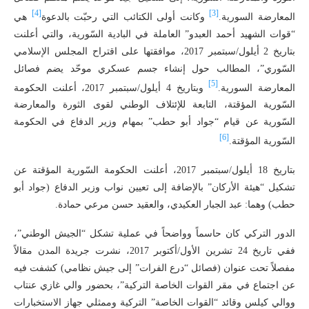
[4]
[3]
المعارضة السورية.
وكانت أولى الكتائب التي رحبّت بالدعوة
هي
“قوات الشهيد أحمد العبدو” العاملة في البادية السّورية، والتي أعلنت
بتاريخ 2 أيلول/سبتمبر 2017، موافقتها على اقتراح المجلس الإسلامي
السّوري”، المطالب حول إنشاء جسم عسكري موحّد يضم فصائل
[5]
المعارضة السورية.
وبتاريخ 4 أيلول/سبتمبر 2017، أعلنت الحكومة
السّورية المؤقتة، التابعة للإئتلاف الوطني لقوى الثورة والمعارضة
السّورية عن قيام “جواد أبو حطب” بمهام وزير الدفاع في الحكومة
[6]
السّورية المؤقتة.
بتاريخ 18 أيلول/سبتمبر 2017، أعلنت الحكومة السّورية المؤقتة عن
تشكيل “هيئة الأركان” بالإضافة إلى تعيين نواب وزير الدفاع (جواد أبو
حطب) وهما: عبد الجبار العكيدي، والعقيد حسن مرعي حمادة.
الدور التركي كان حاسماً وواضحاً في عملية تشكل “الجيش الوطني”،
ففي تاريخ 24 تشرين الأول/أكتوبر 2017، نشرت جريدة المدن مقالاً
مفصلاً تحت عنوان (فصائل “درع الفرات” إلى جيش نظامي) كشفت فيه
عن اجتماع في مقر القوات الخاصة التركية”، بحضور والي غازي عنتاب
ووالي كيلس وقائد “القوات الخاصة” التركية وممثلي جهاز الاستخبارات