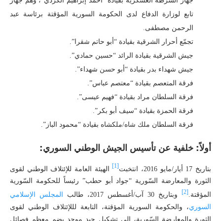
جهاز الشرطة العسكرية بقيادة “أحمد إبراهيم الكردي”، وهم جهاز
تابع لوزارة الدفاع لدى الحكومة السورية المؤقتة برئاسة عبد
الرحمن مصطفى.
تجمّع أحرار الشرقية بقيادة “أبو حاتم شقرا”.
جيش الشرقية بقيادة الرائد “حسين حمادي”.
جيش شهداء بدر بقيادة “أبو حسن شهداء”.
فرقة المتعصم بقيادة “معتصم عباس”.
فرقة السلطان مراد بقيادة “فهيم عيسى”.
فرقة الحمزة بقيادة “سيف أبو بكر”.
فرقة السلطان ملك شاه/ملكشاه بقيادة “محمود الباز”.
أولاً: خلفية عن تأسيس الجيش الوطني السوري
:
[1]
بتاريخ 17 أيار/مايو 2016، انتخبت
الهيئة العامة للإئتلاف الوطني لقوى
الثورة والمعارضة السّورية “جواد أبو حطب” رئيساً للحكومة السّورية
[2]
المؤقتة.
وبتاريخ 30 آب/أغسطس 2017، طالب
المجلس الإسلامي
السوري
، والحكومة السورية المؤقتة، التابعة لللإئتلاف الوطني لقوى
الثورة والمعارضة السّورية، إلى تشكيل جيد موحد يضم معظم فصائل