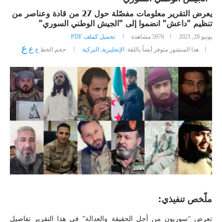
يعرض التقرير معلومات مفصّلة حول 27 من قادة وعناصر من
تنظيم "داعش" انضموا إلى "الجيش الوطني السوري"
يونيو 28, 2021
5976
مشاهدة
تحميل كملف PDF
ع
ع
هذا المنشور متوفر أيضاً باللغة:
الإنجليزية
,
التركية
حجم الخط
ع
ملّخص تنفيذي
:
تعرض “سوريون من أجل الحقيقة والعدالة” في هذا التقرير تفاصيل