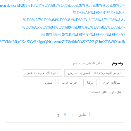
n.com/arabworld/2017/10/24/%D9%81%D8%B5%D8%A7%D8%A6%D9%84-
%D8%AF%D8%B1%D8%B9-
%D8%A7%D9%84%D9%81%D8%B1%D8%A7%D8%AA-
%D8%A5%D9%84%D9%89-%D8%AC%D9%8A%D8%B4-
%D9%86%D8%B8%D8%A7%D9%85%D9%8A?
S8CYkM3Rg0KoXkWIhIgoQNrkswncZlT8e6daY4SXVeZjZJmKDW8Xuafk
التحالف الدولي ضد داعش
الجيش الوطني/الإئتلاف السوري المعارض
الدولة الإسلامية - داعش
انتهاكات أخرى
تركيا
جرائم حرب
سوريا
قتل خارج نطاق القضاء
1 تعليق
0