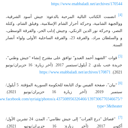
https://www.enabbaladi.net/archives/170544
[4]
انضمت الكتائب التالية المرحبة بالدعوة: جيش أسود الشرقية،
ووالجبهة الشامية، وحركة أحرار الشام الإسلامية، وفيلق الشام، وكتلة
النصر، وحركة نور الدين الزنكي، وجيش إدلب الحر، والفرقة الوسطى،
و والسلطان مراد، والفرقة 23، والفرقة الساحلية الأولى ولواء أنصار
السنة.
[5]
قوات “الشهيد أحمد العبدو” توافق على مقترح إنشاء “جيش وطني”،
جريدة عنب بلدي. 2 أيلول/سبتمبر 2017. (آخر زيارة: 16 حزيران/يونيو
https://www.enabbaladi.net/archives/170871
2021).
[6]
“بيان”، صفحة الفيس بوك التابعة للحكومة السورية المؤقتة. 5 أيلول/
سبتمبر 2019. (آخر زيارة 16 حزيران/يونيو 2021).
www.facebook.com/syriaig/photos/a.437508956326466/1397306770346675/?
type=3&theater
[7]
“فصائل “درع الفرات” إلى جيش نظامي”، المدن. 24 تشرين الأول/
أكتوبر 2017. (آخر زيارة: 16 حزيران/يونيو 2021).