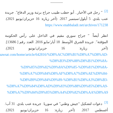
_______
[2]
” رجل في الأخبار.. أبو حطب طبيب جراح برتبة وزير الدفاع”. جريدة
عنب بلدي. 5 أيلول/سبتمبر 2017. (آخر زيارة: 16 حزيران/يونيو 2021).
https://www.enabbaladi.net/archives/171238
انظر أيضاً: ” جراح سوري مقيم في الداخل على رأس الحكومة
المؤقتة”. جريدة الشرق الأوسط. 18 أيار/مايو 2016. العدد رقم [ 13686].
(آخر زيارة: 16 حزيران/يونيو 2021).
://aawsat.com/home/article/642816/%D8%AC%D8%B1%D8%A7%D8%AD-
%D8%B3%D9%88%D8%B1%D9%8A-
%D9%85%D9%82%D9%8A%D9%85-%D9%81%D9%8A-
%D8%A7%D9%84%D8%AF%D8%A7%D8%AE%D9%84-
%D8%B9%D9%84%D9%89-%D8%B1%D8%A3%D8%B3-
%D8%A7%D9%84%D8%AD%D9%83%D9%88%D9%85%D8%A9-
%D8%A7%D9%84%D9%85%D8%A4%D9%82%D8%AA%D8%A9
[3]
دعوات لتشكيل “جيش وطني” في سوريا. جريدة عنب بلدي. 31 آب/
أغسطس 2017. (آخر زيارة: 16 حزيران/يونيو 2021).