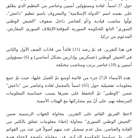
حول 27 اسماً، لقادة ومسؤولين أمنيين وعناصر من التنظيم الذي يطلق
على نفسه اسم “الدولة الإسلامية” والمعروف باسم تنظيم “داعش”،
تولّوا مناصب قيادية و/أو كعناصر داخل صفوف “الجيش الوطني
السوري” التابع للحكومة السورية المؤقتة/الإئتلاف السوري المعارض،
المدعوم من تركيا.
في هذا التقرير، قد تمّ رصد (11) قائداً من قادات الصف الأول والثاني
في الجيش الوطني (عسكريين وإداريين بشكل أساسي) و (6) مسؤولين
أمنيين و (10) عناصر برتب ومناصب مختلفة.
هذه الأسماء الـ27 جزء من قائمة أوسع تمّ العمل عليها، حيث تمّ جمع
معلومات تفصيلية حول (65) اسماً بالمجمل لقادة وعناصر من “داعش”
ضمن “الوطني” تمّ التحفظ على نشرها بسبب حساسية المعلومات
المرتبطة بهم، على أنّ يتم مشاركتها مع الهيئات الأممية.
لاحظ الفريق القائم على التقرير، محاولة الجهات الرسمية ضمن
“الجيش الوطني السوري” محاولة إخفاء معلومات تتعلق بالكثير من
القادة والعناصر، مثل عدم تسجيل عدد منهم أصولاً في عدد من القوائم
التي تمّ تسليمها للحكومة التركية، في محاولة واضحة لإخفاء هوية