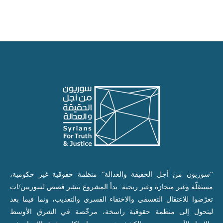
“سوريون من أجل الحقيقة والعدالة” منظمة حقوقية غير حكومية،
مستقلّة وغير منحازة وغير ربحية. بدأ المشروع بنشر قصص لسوريين/ات
تعرّضوا للاعتقال التعسفي والاختفاء القسري والتعذيب، ونما فيما بعد
ليتحول إلى منظمة حقوقية راسخة، مرخّصة في الشرق الأوسط