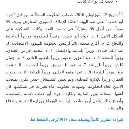
تحت كل لواء 3 كتائب.
[1]
بتاريخ 12 تمّوز/يوليو 2016، حصلت الحكومة المشكّلة من قبل “جواد
أبو حطب” على ثقة الهيئة العامّة للإئتلاف السوري المعارض بنتيجة 68
صوتاً، من أصل 98 مشاركاً في جلسة الثقة. وكانت التشكيلة على
الشكل الآتي: 1. د. جواد أبو حطب، رئيساً للحكومة ووزيراً للداخلية
والدفاع. 2. م. أكرم طعمة، نائباً لرئيس الحكومة للشؤون الاقتصادية. 3.
عبد الله حمادة، وزيراً للمالية والاقتصاد. 4. د. محمد فراس الجندي،
وزيراً للصحة. 5. د. عبد العزيز الدغيم، وزيراً للتعليم العالي. 6. م. جمال
كلش، وزيراً للزراعة. 7. م. عبد الله رزوق، وزيراً للخدمات. 8. د.عماد
برق، وزيراً للتربية. 9. د. عبد المنعم الحلبي، وزيراً للمالية. 10. د. يعقوب
العمار، وزيراً للإدارة المحلية. وتم تعيين المستشار حسن بكري بمنصب
الأمين العام للحكومة. وشهدت الحكومة عدّة تغيرات في تشكيلتها كان
أهمّها استقالة وزير المالية وتكليف جواد أبو حطب نفسه بالمنصب،
وأصبح بذلك يشغل أربع مناصب (رئاسة الوزراء ووزارة الداخلية والدفاع
والمالية).
لقراءة التقرير كاملاً وبصيغة ملف PDF يُرجى الضغط هنا.