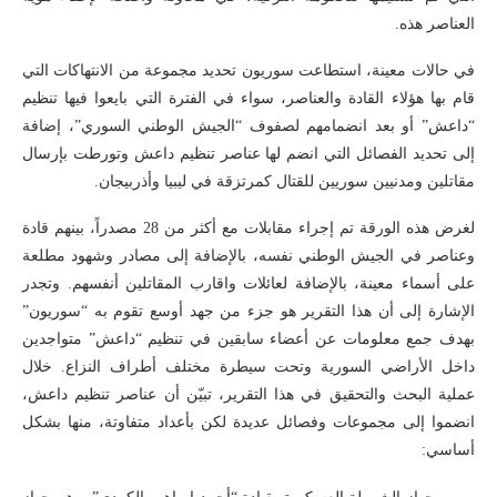
العناصر هذه.
في حالات معينة، استطاعت سوريون تحديد مجموعة من الانتهاكات التي
قام بها هؤلاء القادة والعناصر، سواء في الفترة التي بايعوا فيها تنظيم
“داعش” أو بعد انضمامهم لصفوف “الجيش الوطني السوري”، إضافة
إلى تحديد الفصائل التي انضم لها عناصر تنظيم داعش وتورطت بإرسال
مقاتلين ومدنيين سوريين للقتال كمرتزقة في ليبيا وأذربيجان.
لغرض هذه الورقة تم إجراء مقابلات مع أكثر من 28 مصدراً، بينهم قادة
وعناصر في الجيش الوطني نفسه، بالإضافة إلى مصادر وشهود مطلعة
على أسماء معينة، بالإضافة لعائلات واقارب المقاتلين أنفسهم. وتجدر
الإشارة إلى أن هذا التقرير هو جزء من جهد أوسع تقوم به “سوريون”
بهدف جمع معلومات عن أعضاء سابقين في تنظيم “داعش” متواجدين
داخل الأراضي السورية وتحت سيطرة مختلف أطراف النزاع. خلال
عملية البحث والتحقيق في هذا التقرير، تبيّن أن عناصر تنظيم داعش،
انضموا إلى مجموعات وفصائل عديدة لكن بأعداد متفاوتة، منها بشكل
أساسي: