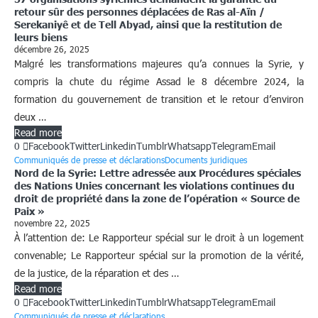
retour sûr des personnes déplacées de Ras al-Aïn /
Serekaniyê et de Tell Abyad, ainsi que la restitution de
leurs biens
décembre 26, 2025
Malgré les transformations majeures qu’a connues la Syrie, y
compris la chute du régime Assad le 8 décembre 2024, la
formation du gouvernement de transition et le retour d’environ
deux …
Read more
0
Facebook
Twitter
Linkedin
Tumblr
Whatsapp
Telegram
Email
Communiqués de presse et déclarations
Documents juridiques
Nord de la Syrie: Lettre adressée aux Procédures spéciales
des Nations Unies concernant les violations continues du
droit de propriété dans la zone de l’opération « Source de
Paix »
novembre 22, 2025
À l’attention de: Le Rapporteur spécial sur le droit à un logement
convenable; Le Rapporteur spécial sur la promotion de la vérité,
de la justice, de la réparation et des …
Read more
0
Facebook
Twitter
Linkedin
Tumblr
Whatsapp
Telegram
Email
Communiqués de presse et déclarations