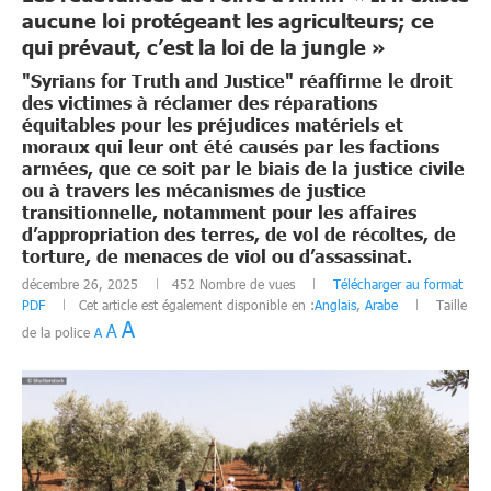
aucune loi protégeant les agriculteurs; ce
qui prévaut, c’est la loi de la jungle »
"Syrians for Truth and Justice" réaffirme le droit
des victimes à réclamer des réparations
équitables pour les préjudices matériels et
moraux qui leur ont été causés par les factions
armées, que ce soit par le biais de la justice civile
ou à travers les mécanismes de justice
transitionnelle, notamment pour les affaires
d’appropriation des terres, de vol de récoltes, de
torture, de menaces de viol ou d’assassinat.
décembre 26, 2025
452
Nombre de vues
Télécharger au format
PDF
Cet article est également disponible en :
Anglais
,
Arabe
Taille
A
A
de la police
A