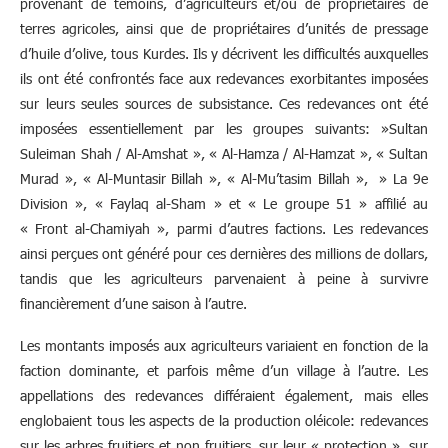
provenant de témoins, d’agriculteurs et/ou de propriétaires de
terres agricoles, ainsi que de propriétaires d’unités de pressage
d’huile d’olive, tous Kurdes. Ils y décrivent les difficultés auxquelles
ils ont été confrontés face aux redevances exorbitantes imposées
sur leurs seules sources de subsistance. Ces redevances ont été
imposées essentiellement par les groupes suivants: »Sultan
Suleiman Shah / Al-Amshat », « Al-Hamza / Al-Hamzat », « Sultan
Murad », « Al-Muntasir Billah », « Al-Mu’tasim Billah », » La 9e
Division », « Faylaq al-Sham » et « Le groupe 51 » affilié au
« Front al-Chamiyah », parmi d’autres factions. Les redevances
ainsi perçues ont généré pour ces dernières des millions de dollars,
tandis que les agriculteurs parvenaient à peine à survivre
financièrement d’une saison à l’autre.
Les montants imposés aux agriculteurs variaient en fonction de la
faction dominante, et parfois même d’un village à l’autre. Les
appellations des redevances différaient également, mais elles
englobaient tous les aspects de la production oléicole: redevances
sur les arbres fruitiers et non fruitiers, sur leur « protection », sur