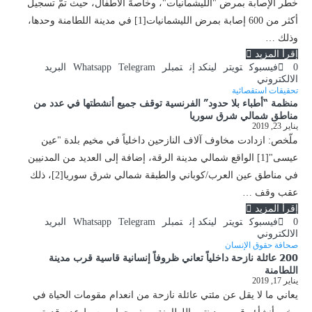
خطر الإصابة بمرض "الليشمانيات"، وخاصةً الأطفال، حيث تمّ تسجيل
أكثر من 600 إصابة بمرض الليشمانيات[1] في مدينة اللطامنة وحدها،
وذلك …
إقرأ المزيد
0
فيسبوك
تويتر
لينكد إن
تمبلر
Telegram
Whatsapp
البريد
الالكتروني
تحقيقات استقصائية
منظمة “أطباء بلا حدود” الفرنسية توقف جميع أنشطتها في عدد من
مناطق شمالي شرق سوريا
يناير 23, 2019
ملّخص: ازدادت مخاوف آلاف النازحين داخلياً في مخيم بلدة "عين
عيسى"[1] الواقع شمالي مدينة الرقة، إضافة إلى العديد من المدنيين
في مناطق عين العرب/كوباني والطبقة شمالي شرق سوريا[2]، ذلك
عقب وقف …
إقرأ المزيد
0
فيسبوك
تويتر
لينكد إن
تمبلر
Telegram
Whatsapp
البريد
الالكتروني
صحافة حقوق الإنسان
200 عائلة نازحة داخلياً تعاني ظروفاً إنسانية قاسية قرب مدينة
اللطامنة
يناير 17, 2019
يعاني ما لا يقل عن مئتي عائلة نازحة من انعدام مقومات الحياة في