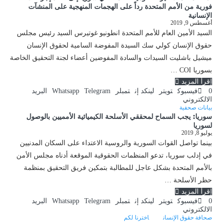
فورية من الأمم المتحدة رداً على الهجمات المنهجية على المنشآت
الإنسانية
أغسطس 9, 2019
السيد الأمين العام للأمم المتحدة انطونيو غوتيرس السيد رئيس مجلس
حقوق الإنسان كولي سك السيدة المفوضة السامية لحقوق الإنسان
ميشيل باشليت السيدات والسادة المفوضين أعضاء لجنة التحقيق الخاصة
بسوريا COI …
إقرأ المزيد
0
فيسبوك
تويتر
لينكد إن
تمبلر
Telegram
Whatsapp
البريد
الالكتروني
بيانات صحفية
سوريا: يجب السماح لمحققي الأسلحة الكيميائية الأمميين بالوصول
لسوريا
يوليو 8, 2019
بينما تواصل القوات السورية والروسية الاعتداء على السكان المدنيين
في إدلب سوريا، تدعو المنظمات الحقوقية الموقعة أدناه مجلس الأمن
بالأمم المتحدة بشكل عاجل للمطالبة بتمكين فريق التحقيق بمنظمة
حظر الأسلحة …
إقرأ المزيد
0
فيسبوك
تويتر
لينكد إن
تمبلر
Telegram
Whatsapp
البريد
الالكتروني
صحافة حقوق الإنسان
اخترنا لكم