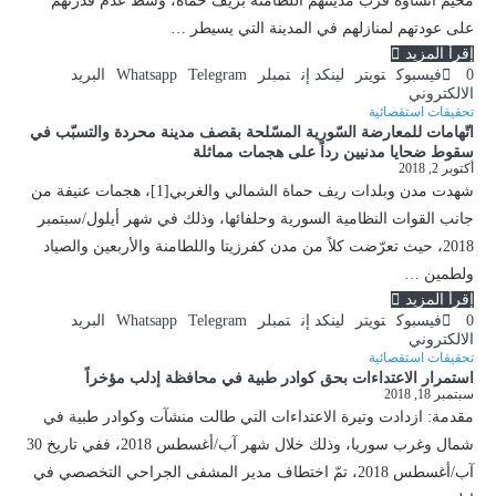
مخيم أنشأؤه قرب مدينتهم اللطامنة بريف حماه، وسط عدم قدرتهم
على عودتهم لمنازلهم في المدينة التي يسيطر …
إقرأ المزيد
0
فيسبوك
تويتر
لينكد إن
تمبلر
Telegram
Whatsapp
البريد
الالكتروني
تحقيقات استقصائية
اتّهامات للمعارضة السّورية المسّلحة بقصف مدينة محردة والتسبّب في
سقوط ضحايا مدنيين رداً على هجمات مماثلة
أكتوبر 2, 2018
شهدت مدن وبلدات ريف حماة الشمالي والغربي[1]، هجمات عنيفة من
جانب القوات النظامية السورية وحلفائها، وذلك في شهر أيلول/سبتمبر
2018، حيث تعرّضت كلاً من مدن كفرزيتا واللطامنة والأربعين والصياد
ولطمين …
إقرأ المزيد
0
فيسبوك
تويتر
لينكد إن
تمبلر
Telegram
Whatsapp
البريد
الالكتروني
تحقيقات استقصائية
استمرار الاعتداءات بحق كوادر طبية في محافظة إدلب مؤخراً
سبتمبر 18, 2018
مقدمة: ازدادت وتيرة الاعتداءات التي طالت منشآت وكوادر طبية في
شمال وغرب سوريا، وذلك خلال شهر آب/أغسطس 2018، ففي تاريخ 30
آب/أغسطس 2018، تمّ اختطاف مدير المشفى الجراحي التخصصي في