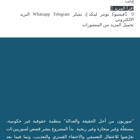
إدلب …
إقرأ المزيد
0
فيسبوك
تويتر
لينكد إن
تمبلر
Telegram
Whatsapp
البريد
الالكتروني
تحميل المزيد من المنشورات
“سوريون من أجل الحقيقة والعدالة” منظمة حقوقية غير حكومية،
مستقلّة وغير منحازة وغير ربحية. بدأ المشروع بنشر قصص لسوريين/ات
تعرّضوا للاعتقال التعسفي والاختفاء القسري والتعذيب، ونما فيما بعد