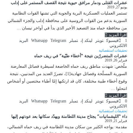
عشرات القتلى ودمار مرافق حيوية نتيجة القصف المستمر على إدلب
يونيو 27, 2019
تستمر العمليات العسكرية البرية والجوية التي تشنها القوات النظامية
السورية بدعم من القوات الروسية على محافظة إدلب والجزء الشمالي
من محافظة حماه منذ التصعيد الأخير الذي بدأ في أواخر نيسان …
إقرأ المزيد
1
فيسبوك
تويتر
لينكد إن
تمبلر
Telegram
Whatsapp
البريد
الالكتروني
تحقيقات استقصائية
عشرات المتضررّين نتيجة “أخطاء طبّية” في ريف حماه
فبراير 26, 2019
ملّخص: شهدت مناطق ريف حماه الخاضعة لسيطرة فصائل المعارضة
السورية المسلّحة وفصائل جهادية[1]، تضررّ العديد من المدنيين، نتيجة
وقوع أخطاء طبية مختلفة، كان قد ارتكبها إمّا أطباء مختصين أو أشخاص
انتحلوا …
إقرأ المزيد
0
فيسبوك
تويتر
لينكد إن
تمبلر
Telegram
Whatsapp
البريد
الالكتروني
تحقيقات استقصائية
داء “الليشمانيات” يجتاح مدينة اللطامنة ويهدّد سكانها بعد عودتهم إليها
فبراير 21, 2019
مقدمة: يواجه الكثير من سكان مدينة اللطامنة في ريف حماه الشمالي،