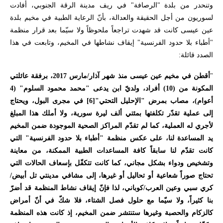
وتنحدر من بلدة "الرصافة" في ريف مدينة الرقة الجنوبي، أفادت
لسوريون من أجل الحقيقة والعدالة، بأنّ الرعاية الطبية في مخيم بلدة
عين عيسى كانت قد شهدت تراجعاً ملحوظاً ولا سيّما بعد قرار منظمة
"أطباء بلا حدود الفرنسية" إيقاف نشاطها في المخيم، وتابعت في هذا
الصدد قائلة
:
"
أقطن في مخيم عين عيسى منذ شهر آذار/مارس 2017، برفقة عائلتي
المكونة من (10) أفراد، ولديّ ابن يدعى "محمد محمود السلوم" (4
أعوام)، مصاب بمرض "الإحليل التحتي"
[6]
في مجرى البول، ويحتاج
إلى عملية تقدّر تكلفتها بمئتي ألف ليرة سورية، ولا أملك هذا المبلغ
لأجري له العملية، كما لم تقدّم المراكز الصحية الموجودة ضمن المخيم
يد المساعدة لنا، على عكس منظمة "أطباء بلا حدود الفرنسية" التي
كانت تقدّم لنا سابقاً كافة المساعدات الطبية الممكنة، من معاينة
وتشخيص ودواء بشكل مجاني، كما كانت تتكفّل بإسعاف الحالات التي
تحتاج صوراً شعاعية أو تحاليل أو غيرها، إلى مشافي مدينتي تل أبيض/
كري سبي وعين العرب/كوباني، لذا فإنّ إيقاف نشاط المنظمة قد أضرّ
بنا كثيراً، ولا سيّما مع حلول فصل الشتاء، فلا شكّ في أنّ أمراض
كالزكام والحصبة وغيرها ستنتشر ضمن المخيم، إذ كانت هذه المنظمة