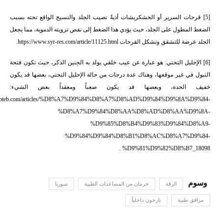
[5]
قرحات السرير أو الخشكريشات أذيةٌ تصيب الجلد والنسيج الواقع تحته بسبب
الضغط المطول على الجلد، حيث يؤدي هذا الضغط إلى نقص ترويته الدموية، مما يجعل
الجلد عرضة للتشقق وتشكل القرحات
https://www.syr-res.com/article/11125.html
.
[6]
الإحليل التحتي: هو عبارة عن عيب خلقي يولد به الجنين الذكر، حيث تكون فتحة
التبول في غير موقعها، وهناك عدة درجات من حالة الإحليل التحتي، بعضها قد يكون
خفيف الحدة، وبعضها قد يكون صعباً ومعقداً بعض الشيء:
.webteb.com/articles/%D8%A7%D9%84%D8%A7%D8%AD%D9%84%D9%8A%D9%84-
%D8%A7%D9%84%D8%AA%D8%AD%D8%AA%D9%8A-
%D9%85%D8%B4%D9%83%D9%84%D8%A9-
%D9%84%D9%84%D8%B1%D8%AC%D8%A7%D9%84-
.
%D9%81%D9%82%D8%B7_18098
الرقة
حرمان من المساعدات الطبية
سوريا
مرافق طبية
نازحون داخلياً