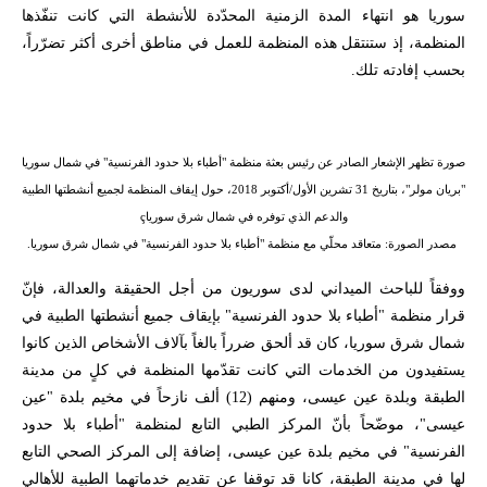
سوريا هو انتهاء المدة الزمنية المحدّدة للأنشطة التي كانت تنفّذها
المنظمة، إذ ستنتقل هذه المنظمة للعمل في مناطق أخرى أكثر تضرّراً،
بحسب إفادته تلك
.
صورة تظهر الإشعار الصادر عن رئيس بعثة منظمة "أطباء بلا حدود الفرنسية" في شمال سوريا
"بريان مولر"، بتاريخ 31 تشرين الأول/أكتوبر 2018، حول إيقاف المنظمة لجميع أنشطتها الطبية
والدعم الذي توفره في شمال شرق سورياç
مصدر الصورة: متعاقد محلّي مع منظمة "أطباء بلا حدود الفرنسية" في شمال شرق سوريا.
ووفقاً للباحث الميداني لدى سوريون من أجل الحقيقة والعدالة، فإنّ
قرار منظمة "أطباء بلا حدود الفرنسية" بإيقاف جميع أنشطتها الطبية في
شمال شرق سوريا، كان قد ألحق ضرراً بالغاً بآلاف الأشخاص الذين كانوا
يستفيدون من الخدمات التي كانت تقدّمها المنظمة في كلٍ من مدينة
الطبقة وبلدة عين عيسى، ومنهم (12) ألف نازحاً في مخيم بلدة "عين
عيسى"، موضّحاً بأنّ المركز الطبي التابع لمنظمة "أطباء بلا حدود
الفرنسية" في مخيم بلدة عين عيسى، إضافة إلى المركز الصحي التابع
لها في مدينة الطبقة، كانا قد توقفا عن تقديم خدماتهما الطبية للأهالي