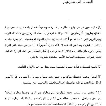
العقبات التي تعترضهم.
[1]
مخيم عين عيسى: يقع شمال مدينة الرقة، وتحديداً شمال بلدة عين عيسى، وتمّ
انشاؤه بتاريخ 8 آذار/مارس 2016، وذلك عقب ازدياد أعداد النازحين من محافظة الرقة
ودير الزور التي كانت تخضع آنذاك لسيطرة تنظيم الدولة الإسلامية، الذي يعرف باسم
تنظيم "داعش"، ويحتضن المخيم (12) ألف نازحاً سورياً غالبيتهم من محافظتي الرقة
ودير الزور، بالإضافة إلى (500) لاجئ راقي، إذ يُدار المخيم من قبل الإدارة الذاتية،
تحت إشراف المفوضية السامية للأمم المتحدة لشؤون اللاجئين.
[2]
تخضع لسيطرة قوات سوريا الديمقراطية، وتدار من قبل الإدارة الذاتية.
[3]
إشعار بوقف الأنشطة موجّه من رئيس بعثة شمال سوريا، 31 تشرين الأول/أكتوبر
2018، تمّ الحصول عليه بواسطة أحد المتعاقديين المحليين مع المنظمة.
[4]
" مخيم عين عيسى وجهة للهاربين من معارك دير الزور وقبلها معارك الرقّة"
سوريون من أجل الحقيقة والعدالة، في 2 كانون الأول/ديسمبر 2017. آخر زيارة بتاريخ
17 كانون الأول/ديسمبر 2018.
https://www.stj-sy.org/ar/view/348
.