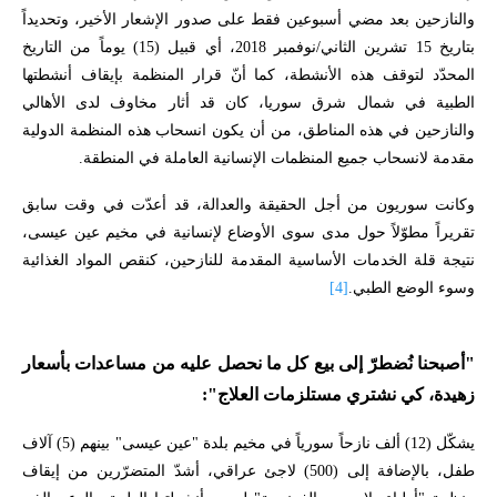
والنازحين بعد مضي أسبوعين فقط على صدور الإشعار الأخير، وتحديداً
بتاريخ 15 تشرين الثاني/نوفمبر 2018، أي قبيل (15) يوماً من التاريخ
المحدّد لتوقف هذه الأنشطة، كما أنّ قرار المنظمة بإيقاف أنشطتها
الطبية في شمال شرق سوريا، كان قد أثار مخاوف لدى الأهالي
والنازحين في هذه المناطق، من أن يكون انسحاب هذه المنظمة الدولية
مقدمة لانسحاب جميع المنظمات الإنسانية العاملة في المنطقة
.
وكانت سوريون من أجل الحقيقة والعدالة، قد أعدّت في وقت سابق
تقريراً مطوّلاً حول مدى سوى الأوضاع لإنسانية في مخيم عين عيسى،
نتيجة قلة الخدمات الأساسية المقدمة للنازحين، كنقص المواد الغذائية
وسوء الوضع الطبي.
[4]
"أصبحنا نُضطرّ إلى بيع كل ما نحصل عليه من مساعدات بأسعار
زهيدة، كي نشتري مستلزمات العلاج":
يشكّل (12) ألف نازحاً سورياً في مخيم بلدة "عين عيسى" بينهم (5) آلاف
طفل، بالإضافة إلى (500) لاجئ عراقي، أشدّ المتضرّرين من إيقاف