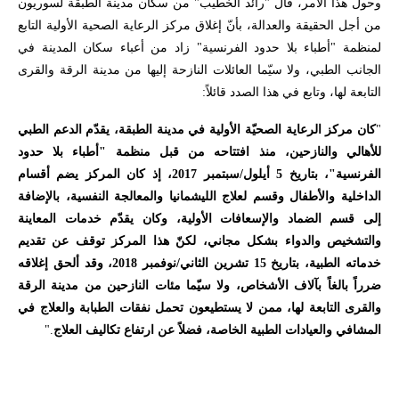
وحول هذا الأمر، قال "رائد الخطيب" من سكان مدينة الطبقة لسوريون
من أجل الحقيقة والعدالة، بأنّ إغلاق مركز الرعاية الصحية الأولية التابع
لمنظمة "أطباء بلا حدود الفرنسية" زاد من أعباء سكان المدينة في
الجانب الطبي، ولا سيّما العائلات النازحة إليها من مدينة الرقة والقرى
التابعة لها، وتابع في هذا الصدد قائلاً
:
"
كان مركز الرعاية الصحيّة الأولية في مدينة الطبقة، يقدّم الدعم الطبي
للأهالي والنازحين، منذ افتتاحه من قبل منظمة "أطباء بلا حدود
الفرنسية"، بتاريخ 5 أيلول/سبتمبر 2017، إذ كان المركز يضم أقسام
الداخلية والأطفال وقسم لعلاج الليشمانيا والمعالجة النفسية، بالإضافة
إلى قسم الضماد والإسعافات الأولية، وكان يقدّم خدمات المعاينة
والتشخيص والدواء بشكل مجاني، لكنّ هذا المركز توقف عن تقديم
خدماته الطبية، بتاريخ 15 تشرين الثاني/نوفمبر 2018، وقد ألحق إغلاقه
ضرراً بالغاً بآلاف الأشخاص، ولا سيّما مئات النازحين من مدينة الرقة
والقرى التابعة لها، ممن لا يستطيعون تحمل نفقات الطبابة والعلاج في
المشافي والعيادات الطبية الخاصة، فضلاً عن ارتفاع تكاليف العلاج
."