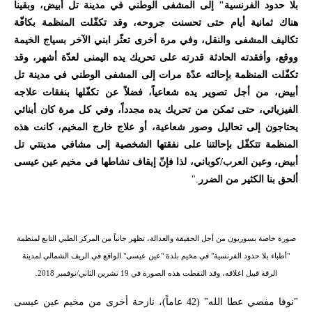
بلا حدود الفرنسية" إلى المشفى الوطني في مدينة تل أبيض، وبقينا
هناك ثمانية أيام حتى تحسنت جروحه، وقد تكفّلت المنظمة بكافّة
تكاليف المشفى والنقل، وفي مرة أخرى تعثّر ابني الآخر بسياج الخيمة
ووقع، وأفقدته الحادثة قدرته على تحريك يده اليمنى لعدّة أشهر، وقد
تكفّلت المنظمة بإحالته عدّة مرات إلى المشفى الوطني في مدينة تل
أبيض، من أجل تصوير يده شعاعياً، فضلاً عن تكفّلها بنفقات علاجه
الفيزيائي، حتى تمكن من تحريك يده مجدداً، وفي كل مرة كان أبنائي
يحتاجون إلى تحاليل وصور شعاعية، أو علاج خارج المخيم، كانت هذه
المنظمة تتكفّل بإحالتنا على نفقتها الشخصية إلى مشافي مدينتي تل
أبيض، وعين العرب/كوباني، لذا فإنّ إيقاف نشاطها في مخيم عين عيسى
ألحق بنا الكثير من الضرر
."
صورة خاصة بسوريون من أجل الحقيقة والعدالة، تظهر جانباً من المركز الطبي التابع لمنظمة
"أطباء بلا حدود الفرنسية" في مخيم بلدة "عين عيسى" الواقع في الريف الشمالي لمدينة
.
الرقة قبيل اغلاقه، وقد التقطت هذه الصورة في 19 تشرين الثاني/نوفمبر 2018
"نوفا مفضي عطا الله" (42 عاماً)، نازحة أخرى من مخيم عين عيسى