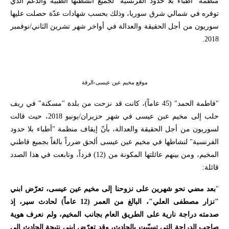
منظمة "أطباء بلا حدود الفرنسية" لجميع أنشطتها الطبية والدعم الذي
توفره في شمالي شرق سوريا، وذلك بحسب شهادات عدّة حصلت عليها
سوريون من أجل الحقيقة والعدالة في أواخر شهر تشرين الثاني/نوفمبر
.
2018
موقع مخيم عين عيسى-الرقة
"فاطمة الحمد" (45 عاماً)، كانت قد نزحت من بلدة "مسكنة" في ريف
حلب إلى مخيم عبن عيسى في شهر حزيران/يونيو 2018، حيث قالت
لسوريون من أجل الحقيقة والعدالة، بأنّ إيقاف منظمة "أطباء بلا حدود
الفرنسية" لنشاطها في مخيم عين عيسى ألحق ضرراً بالغاً بجميع قاطني
المخيم، ومن بينهم عائلتها المكونة من (12) فرداً، وتابعت في هذا الصدد
قائلة
:
"
بعد مضي نحو شهرين على نزوحنا إلى مخيم عين عيسى، تعرّض ابني
"نزار مصطفى العلي"، البالغ من العمر (12 عاماً) لحادث سير، إذ
صدمته دراجة نارية على الطريق العام بجانب المخيم، ولم نعرف هوية
صاحب الدراجة التي تسبّبت بالحادث، وقد تعرّض ابني نتيجة الحادث إلى