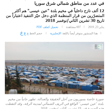
في عدد من مناطق شمالي شرق سوريا
12 ألف نازح داخلياً في مخيم بلدة "عين عيسى" هم أكثر
المتضرّرين من قرار المنظمة الذي دخل حيّز التنفيذ اعتباراً من
تاريخ 30 تشرين الثاني/نوفمبر 2018
يناير 23, 2019
697
مشاهدة
تحميل كملف PDF
ع
ع
هذا المنشور متوفر أيضاً باللغة:
الإنجليزية
حجم الخط
ع
صورة خاصة بسوريون من أجل الحقيقة والعدالة، تظهر جانباً من مخيم
بلدة "عين عيسى" الواقع في الريف الشمالي لمدينة الرقة، وقد التقطت
هذه الصورة في 19 تشرين الثاني/نوفمبر 2018.