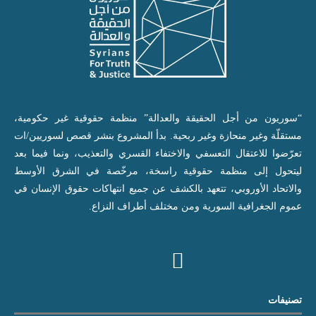
“سوريون من أجل الحقيقة والعدالة” منظمة حقوقية غير حكومية،
مستقلّة وغير منحازة وغير ربحية. بدأ المشروع بنشر قصص لسوريين/ات
تعرّضوا للاعتقال التعسفي والاختفاء القسري والتعذيب، ونما فيما بعد
ليتحول إلى منظمة حقوقية راسخة، مرخّصة في الشرق الأوسط
والاتحاد الأوروبي، تتعهد بالكشف عن جميع انتهاكات حقوق الإنسان في
عموم الجغرافية السورية ومن مختلف أطراف النزاع.
تصنيفات