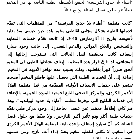
"أطباء بلا حدود الفرنسية" لجميع الأنشطة الطبية التابعة لها في المخيم
فضلاً عن حلول فصل الشتاء، وتابع قائلاً
:
"
كانت منظمة "أطباء بلا حدود الفرنسية" من المنظمات التي تقدّم
خدماتها الطبية بشكل مجاني لقاطني مخيم بلدة عين عيسى منذ بداية
تأسيسه بتاريخ 8 آذار/مارس 2016، إذ كانت تقدّم خدمات المعاينة
والتشخيص والعلاج الدوائي والدعم النفسي، إلى جانب وجود سيارة
إسعاف كانت مخصّصة لنقل الحالات التي تستوجب إحالتها إلى
المشافي، لذا فإنّ قرار هذه المنظمة بإيقاف نشاطها الطبي في المخيم
ألحق ضرراً كبيراً بقاطنيه، وذلك بسبب عدم توافر الأدوية في المخيم،
إضافة إلى أنّ الخدمات الطبية التي يحصل عليها قاطنو المخيم أصبحت
تقتصر على خدمات الإسعاف الأولية، المقدّمة من قبل منظمة الهلال
الأحمر الكردي، والمركز الصحي التابع لجمعية ال
مودة
الخيرية، بالإضافة
إلى خدمات التلقيح التي توفرها منظمة "أطباء بلا حدود الهولندية"، وهذا
غير كافٍ إطلاقاً، فمخيم عين عيسى بحاجة إلى وجود مركز طبي يقدّم
خدمات طبية أكثر وذو تأثير أكبر للنازحين، ولا سيّما مع حلول فصل
الشتاء
،
كما أنّ سيارة إسعاف واحدة تابعة لمنظمة الهلال الأحمر الكردي
في المخيم، لا تكفي لتغطية مخيم يضمّ (12) ألف نازح
،
ومن ضمنهم