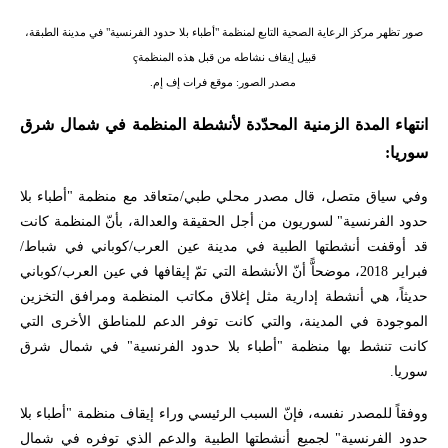
صور تظهر مركز الرعاية الصحية التابع لمنظمة "أطباء بلا حدود الفرنسية" في مدينة الطبقة،
قبيل إيقاف نشاطه من قبل هذه المنظمةç
مصدر الصور: موقع
فرات إف إم
.
انتهاء المدة الزمنية المحدّدة لأنشطة المنظمة في شمال شرق
سوريا:
وفي سياق متصل، قال مصدر محلي طبي/متعاقد مع منظمة "أطباء بلا
حدود الفرنسية" لسوريون من أجل الحقيقة والعدالة، بأنّ المنظمة كانت
قد أوقفت أنشطتها الطبية في مدينة عين العرب/كوباني في شباط/
فبراير 2018، موضحاًّ أنّ الأنشطة التي تمّ إيقافها في عين العرب/كوباني
حديثاً، هي أنشطة إدارية مثل إغلاق مكاتب المنظمة ومرافق التخزين
الموجودة في المدينة، والتي كانت توفر الدعم للمناطق الأخرى التي
كانت تنشط بها منظمة "أطباء بلا حدود الفرنسية" في شمال شرق
سوريا
.
ووفقاً للمصدر نفسه، فإنّ السبب الرئيسي وراء إيقاف منظمة "أطباء بلا
حدود الفرنسية" لجميع أنشطتها الطبية والدعم الذي توفره في شمال