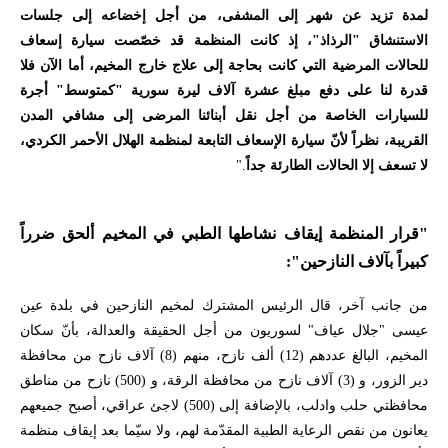
لمدة تزيد عن شهر إلى المشفى، من أجل إخضاعه إلى جلسات
الاستنشاق "الرذاذ"، إذ كانت المنظمة قد خصّصت سيارة إسعاف
للحالات المرضية التي كانت بحاجة إلى علاج خارج المخيم، أما الآن فلا
قدرة لنا على دفع مبلغ عشرة آلاف ليرة سورية "كمتوسط" أجرة
للسيارات الخاصة من أجل نقل أبنائنا المرضى إلى مشافي المدن
القريبة، نظراً لأنّ سيارة الإسعاف التابعة لمنظمة الهلال الأحمر الكردي،
لا تسعف إلا الحالات الطارئة جداً
."
"قرار المنظمة إيقاف نشاطها الطبي في المخيم ألحق ضرراً
كبيراً بآلاف النازحين":
من جانب آخر، قال الرئيس المشترك لمخيم النازحين في بلدة عين
عيسى "جلال عياف" لسوريون من أجل الحقيقة والعدالة، بأنّ سكان
المخيم، البالغ عددهم (12) ألف نازح، منهم (8) آلاف نازح من محافظة
دير الزور، و (3) آلاف نازح من محافظة الرقة، و (500) نازح من مناطق
محافظتي حلب و
ادلب
، بالإضافة إلى (500) لاجئ عراقي، أصبح جميعهم
يعانون من نقص الرعاية الطبية المقدّمة لهم، ولا سيّما بعد إيقاف منظمة