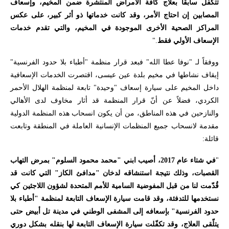
تتكفّل سابقاً بعلاج كافة الأمراض المنتشرة ضمن المخيم، وإسعاف
المصابين إن احتاج الأمر، وقد كانت خدماتها ذو أثر كبير، على عكس
المراكز الصحية الأخرى الموجودة في المخيم، والتي تقدم خدمات
الإسعاف الأولي فقط
."
ووفقاً لـ "نوفا عطا الله" فبعد قرار منظمة "أطباء بلا حدود الفرنسية"
إيقاف نشاطها في مخيم بلدة عين عيسى، اقتصرت الخدمات الإسعافية
داخل المخيم على سيارة إسعاف "وحيدة" تابعة لمنظمة
الهلال الأحمر
الكردي
، فضلاً عن أنّ قرار المنظمة قد أثار مخاوف لدى الأهالي
والنازحين في هذه المناطق، من أن يكون انسحاب هذه المنظمة الدولية
مقدمة لانسحاب جميع المنظمات الإنسانية العاملة في المنطقة وتابعت
قائلة
:
"
في شتاء عام 2017، أصيب ابني "محمد محمود السلوم" بمرض التهاب
القصبات، وذلك نتيجة استنشاقه لدخان "مدافئ الكاز" التي كانت قد
قُدّمت لنا من قبل
المفوضية السامية للأمم المتحدة لشؤون اللاجئين
كي
نستخدمها للتدفئة، وقد قامت سيارة الإسعاف التابعة لمنظمة "أطباء بلا
حدود الفرنسية" بإسعافه إلى المشفى الوطني في مدينة تل أبيض حتى
يتلّقى العلاج، وقد تكفّلت سيارة الإسعاف التابعة لها بنقله بشكل دوري