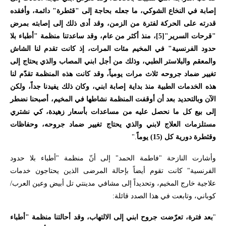
إصابة في النخاع الشوكي، ما جعله بحاجة إلى "قثطرة" دائمة، وأفقده
قدرته على الحركة لفترة من الزمن، وقد أدى ذلك إلى إصابته بمرض
"قرحات السرير"
[5]
، منذ أكثر من عام، وقد ساعدتنا منظمة "أطباء بلا
حدود الفرنسية" في المخيم مئات المرات، إذ كانت تقدم لنا الشاش
والمعقم والبلاستر الطبي، وذلك من أجل ابني المصاب والذي يحتاج إلى
تغيير ضماد جروحه ثلاث مرات يومياً، وقد كانت هذه المنظمة تقدّم لنا
هذه الخدمات الطبية منذ بداية إصابة ابني، وكان ذلك يفيدنا جداً، ولكن
الآن وبالتحديد بعد أن أوقفت المنظمة نشاطها في المخيم، أصبحنا نضطر
إلى بيع كل ما نحصل عليه من مساعدات بأسعار زهيدة، كي نشتري
مستلزمات العلاج لابني والذي يحتاج تغيير ضماد جروحه، وحفاظات
وقثطرة دورية كل (15) يوماً
."
وأشارت النازحة "فاطمة الحمد" إلى أنّ منظمة "أطباء بلا حدود
الفرنسية" كانت تقوم أيضاً بإحالة المرضى الذين يحتاجون خدمات
علاجية خارج المخيم، وتحديداً إلى مشافي مدينتي تل أبيض وعين العرب/
كوباني، وتابعت في هذا الصدد قائلة
:
"
بعد فترة، تعرّضت جروح ابني إلى الالتهاب، وقد أحالتنا منظمة "أطباء