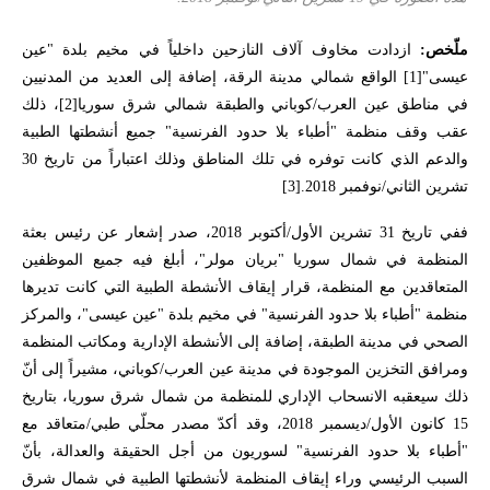
ملّخص:
ازدادت مخاوف آلاف النازحين داخلياً في مخيم بلدة "
عين
عيسى
"
[1]
الواقع شمالي مدينة الرقة، إضافة إلى العديد من المدنيين
في مناطق عين العرب/كوباني و
الطبقة
شمالي شرق سوريا
[2]
، ذلك
عقب وقف منظمة "
أطباء بلا حدود الفرنسية
" جميع أنشطتها الطبية
والدعم الذي كانت توفره في تلك المناطق وذلك اعتباراً من تاريخ 30
تشرين الثاني/نوفمبر 2018.
[3]
ففي تاريخ 31 تشرين الأول/أكتوبر 2018، صدر إشعار عن رئيس بعثة
المنظمة في شمال سوريا "بريان مولر"، أبلغ فيه جميع الموظفين
المتعاقدين مع المنظمة، قرار إيقاف الأنشطة الطبية التي كانت تديرها
منظمة "أطباء بلا حدود الفرنسية" في مخيم بلدة "عين عيسى"، والمركز
الصحي في مدينة الطبقة، إضافة إلى الأنشطة الإدارية ومكاتب المنظمة
ومرافق التخزين الموجودة في مدينة عين العرب/كوباني، مشيراً إلى أنّ
ذلك سيعقبه الانسحاب الإداري للمنظمة من شمال شرق سوريا، بتاريخ
15 كانون الأول/ديسمبر 2018، وقد أكدّ مصدر محلّي طبي/متعاقد مع
"أطباء بلا حدود الفرنسية" لسوريون من أجل الحقيقة والعدالة، بأنّ
السبب الرئيسي وراء إيقاف المنظمة لأنشطتها الطبية في شمال شرق