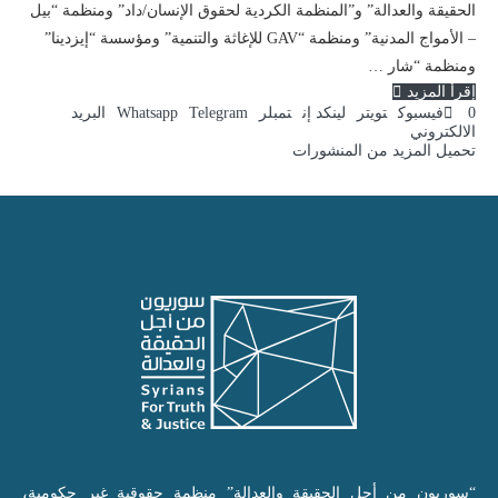
الحقيقة والعدالة” و”المنظمة الكردية لحقوق الإنسان/داد” ومنظمة “بيل
– الأمواج المدنية” ومنظمة “GAV للإغاثة والتنمية” ومؤسسة “إيزدينا”
ومنظمة “شار …
إقرأ المزيد
0
فيسبوك
تويتر
لينكد إن
تمبلر
Telegram
Whatsapp
البريد
الالكتروني
تحميل المزيد من المنشورات
“سوريون من أجل الحقيقة والعدالة” منظمة حقوقية غير حكومية،