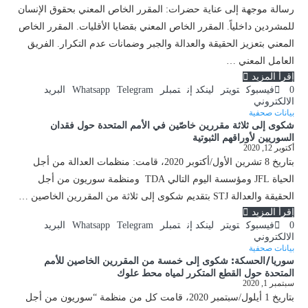
رسالة موجهة إلى عناية حضرات: المقرر الخاص المعني بحقوق الإنسان
للمشردين داخلياً. المقرر الخاص المعني بقضايا الأقليات. المقرر الخاص
المعني بتعزيز الحقيقة والعدالة والجبر وضمانات عدم التكرار. الفريق
العامل المعني …
إقرأ المزيد
0
فيسبوك
تويتر
لينكد إن
تمبلر
Telegram
Whatsapp
البريد
الالكتروني
بيانات صحفية
شكوى إلى ثلاثة مقررين خاصّين في الأمم المتحدة حول فقدان
السوريين لأوراقهم الثبوتية
أكتوبر 12, 2020
بتاريخ 8 تشرين الأول/أكتوبر 2020، قامت: منظمات العدالة من أجل
الحياة JFL ومؤسسة اليوم التالي TDA ومنظمة سوريون من أجل
الحقيقة والعدالة STJ بتقديم شكوى إلى ثلاثة من المقررين الخاصين …
إقرأ المزيد
0
فيسبوك
تويتر
لينكد إن
تمبلر
Telegram
Whatsapp
البريد
الالكتروني
بيانات صحفية
سوريا/الحسكة: شكوى إلى خمسة من المقررين الخاصين للأمم
المتحدة حول القطع المتكرر لمياه محط علوك
سبتمبر 1, 2020
بتاريخ 1 أيلول/سبتمبر 2020، قامت كل من منظمة “سوريون من أجل