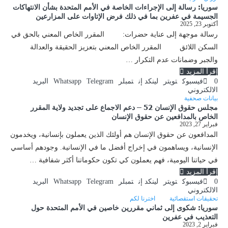
سوريا: رسالة إلى الإجراءات الخاصة في الأمم المتحدة بشأن الانتهاكات
الجسيمة في عفرين بما في ذلك فرض الإتاوات على المزارعين
أكتوبر 23, 2025
رسالة موجهة إلى عناية حضرات: المقرر الخاص المعني بالحق في
السكن اللائق المقرر الخاص المعني بتعزيز الحقيقة والعدالة
والجبر وضمانات عدم التكرار …
إقرأ المزيد
0
فيسبوك
تويتر
لينكد إن
تمبلر
Telegram
Whatsapp
البريد
الالكتروني
بيانات صحفية
مجلس حقوق الإنسان 52 – دعم الاجماع على تجديد ولاية المقرر
الخاص بالمدافعين عن حقوق الإنسان
فبراير 27, 2023
المدافعون عن حقوق الإنسان هم أولئك الذين يعملون بإنسانية، ويخدمون
الإنسانية، ويساهمون في إخراج أفضل ما في الإنسانية. وجودهم أساسي
في حياتنا اليومية، فهم يعملون كي تكون حكوماتنا أكثر شفافية …
إقرأ المزيد
0
فيسبوك
تويتر
لينكد إن
تمبلر
Telegram
Whatsapp
البريد
الالكتروني
تحقيقات استقصائية
اخترنا لكم
سوريا: شكوى إلى ثماني مقررين خاصين في الأمم المتحدة حول
التعذيب في عفرين
فبراير 2, 2023