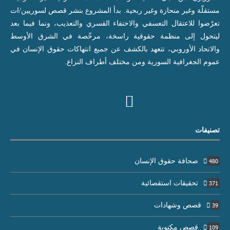
مستقلّة وغير منحازة وغير ربحية. بدأ المشروع بنشر قصص لسوريين/ات
تعرّضوا للاعتقال التعسفي والاختفاء القسري والتعذيب، ونما فيما بعد
ليتحول إلى منظمة حقوقية راسخة، مرخّصة في الشرق الأوسط
والاتحاد الأوروبي، تتعهد بالكشف عن جميع انتهاكات حقوق الإنسان في
عموم الجغرافية السورية ومن مختلف أطراف النزاع.
تصنيفات
صحافة حقوق الإنسان
480
تحقيقات استقصائية
371
قصص وشهادات
39
قصص مكتوبة
109