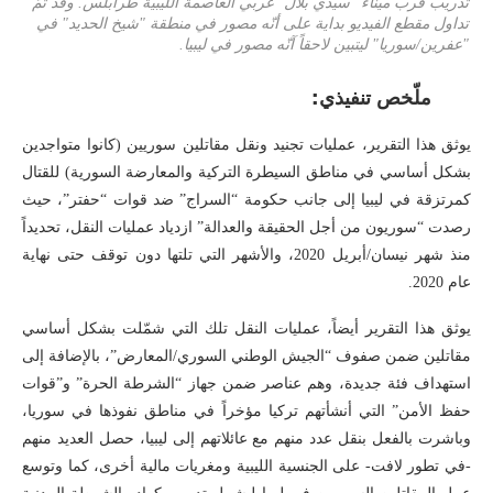
تدريب قرب ميناء "سيدي بلال" غربي العاصمة الليبية طرابلس. وقد تمّ
تداول مقطع الفيديو بداية على أنّه مصور في منطقة "شيخ الحديد" في
"عفرين/سوريا" ليتبين لاحقاً آنّه مصور في ليبيا.
ملّخص تنفيذي:
يوثق هذا التقرير، عمليات تجنيد ونقل مقاتلين سوريين (كانوا متواجدين
بشكل أساسي في مناطق السيطرة التركية والمعارضة السورية) للقتال
كمرتزقة في ليبيا إلى جانب حكومة “السراج” ضد قوات “حفتر”، حيث
رصدت “سوريون من أجل الحقيقة والعدالة” ازدياد عمليات النقل، تحديداً
منذ شهر نيسان/أبريل 2020، والأشهر التي تلتها دون توقف حتى نهاية
عام 2020.
يوثق هذا التقرير أيضاً، عمليات النقل تلك التي شمّلت بشكل أساسي
مقاتلين ضمن صفوف “الجيش الوطني السوري/المعارض”، بالإضافة إلى
استهداف فئة جديدة، وهم عناصر ضمن جهاز “الشرطة الحرة” و”قوات
حفظ الأمن” التي أنشأتهم تركيا مؤخراً في مناطق نفوذها في سوريا،
وباشرت بالفعل بنقل عدد منهم مع عائلاتهم إلى ليبيا، حصل العديد منهم
-في تطور لافت- على الجنسية الليبية ومغريات مالية أخرى، كما وتوسع