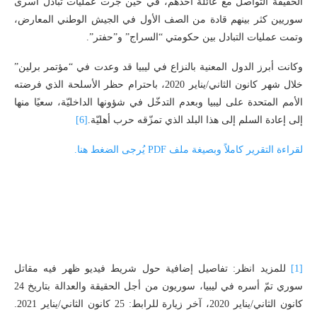
الحقيقة التواصل مع عائلة أحدهم، في حين جرت عمليات تبادل أسرى
سوريين كثر بينهم قادة من الصف الأول في الجيش الوطني المعارض،
وتمت عمليات التبادل بين حكومتي “السراج” و”حفتر”.
وكانت أبرز الدول المعنية بالنزاع في ليبيا قد وعدت في “مؤتمر برلين”
خلال شهر كانون الثاني/يناير 2020، باحترام حظر الأسلحة الذي فرضته
الأمم المتحدة على ليبيا وبعدم التدخّل في شؤونها الداخليّة، سعيًا منها
إلى إعادة السلم إلى هذا البلد الذي تمزّقه حرب أهليّة.
[6]
لقراءة التقرير كاملاً وبصيغة ملف PDF يُرجى الضغط هنا.
[1]
للمزيد انظر: تفاصيل إضافية حول شريط فيديو ظهر فيه مقاتل
سوري تمّ أسره في ليبيا، سوريون من أجل الحقيقة والعدالة بتاريخ 24
كانون الثاني/يناير 2020، آخر زيارة للرابط: 25 كانون الثاني/يناير 2021.