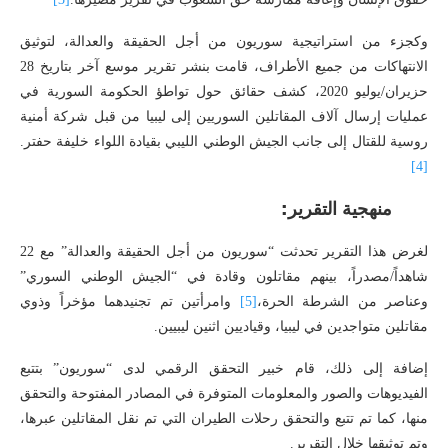
وكجزء من استراتيجية سوريون من أجل الحقيقة والعدالة، لتوثيق
الانتهاكات من جميع الأطراف، قامت بنشر تقرير موسع آخر بتاريخ 28
حزيران/يوليو 2020، كشف حقائق حول تواطؤ الحكومة السورية في
عمليات إرسال آلاف المقاتلين السوريين إلى ليبيا من قبل شركة أمنية
روسية للقتال إلى جانب الجيش الوطني الليبي بقيادة اللواء خليفة حفتر.
[4]
منهجية التقرير:
لغرض هذا التقرير تحدثت “سوريون من أجل الحقيقة والعدالة” مع 22
شاهداً/مصدراً، بينهم مقاتلون وقادة في “الجيش الوطني السوري”
وعناصر من الشرطة الحرة،
[5]
وامرأتين تم تجنيدهما مؤخراً وذوي
مقاتلين متواجدين في ليبيا، وقياديين اثنين ليبيين.
إضافة إلى ذلك، قام خبير التحقق الرقمي لدى “سوريون” بتتبع
الفيديوهات والصور والمعلومات المتوفرة في المصادر المفتوحة والتحقق
منها، كما تم تتبع والتحقق رحلات الطيران التي تم نقل المقاتلين عبرها،
وتم توثيقها خلال التقرير.