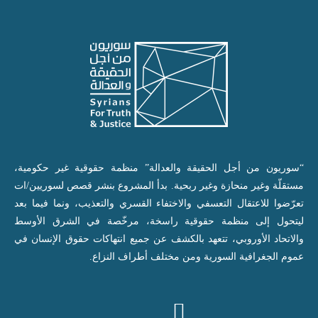
“سوريون من أجل الحقيقة والعدالة” منظمة حقوقية غير حكومية،
مستقلّة وغير منحازة وغير ربحية. بدأ المشروع بنشر قصص لسوريين/ات
تعرّضوا للاعتقال التعسفي والاختفاء القسري والتعذيب، ونما فيما بعد
ليتحول إلى منظمة حقوقية راسخة، مرخّصة في الشرق الأوسط
والاتحاد الأوروبي، تتعهد بالكشف عن جميع انتهاكات حقوق الإنسان في
عموم الجغرافية السورية ومن مختلف أطراف النزاع.