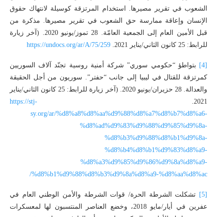
الشعوب في تقرير مصيرها. استخدام المرتزقة كوسيلة لانتهاك حقوق
الإنسان وإعاقة ممارسة حق الشعوب في تقرير مصيرها. مذكرة من
قبل الأمين العام إلى الجمعية العامّة. 28 تموز/يونيو 2020. (آخر زيارة
للرابط: 25 كانون الثاني/يناير 2021.
https://undocs.org/ar/A/75/259
[4]
بتواطؤ “حكومي سوري” شركة أمنية روسية تجنّد آلاف السوريين
كمرتزقة للقتال في ليبيا إلى جانب “حفتر”. سوريون من أجل الحقيقة
والعدالة. 28 حزيران/يونيو 2020. (آخر زيارة للرابط: 25 كانون الثاني/يناير
https://stj-
2021.
sy.org/ar/%d8%a8%d8%aa%d9%88%d8%a7%d8%b7%d8%a6-
%d8%ad%d9%83%d9%88%d9%85%d9%8a-
%d8%b3%d9%88%d8%b1%d9%8a-
%d8%b4%d8%b1%d9%83%d8%a9-
%d8%a3%d9%85%d9%86%d9%8a%d8%a9-
%d8%b1%d9%88%d8%b3%d9%8a%d8%a9-%d8%aa%d8%ac/
[5]
تشكلت الشرطة الحرة/ قوات الشرطة والأمن الوطني العام في
عفرين في أيار/مايو 2018، وخضع العناصر المنتسبون لها لمعسكرات