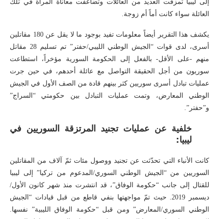
إلى ليبيا تمزقت العديد من العائلات وتضاعفت معاناة المرأة في تلك
العائلة سواء كانت أماً أم زوجة.
يكشف هذا التقرير أيضاً معلومات تفيد بوجود ما لا يقل عن 180 مقاتلين
أسرى، لدى قوات “الجيش الوطني الليبي/حفتر” تم تسليم 28 مقاتل
منهم -على الأقل- بالفعل إلى الحكومة السورية مؤخراً، استطاعت
سوريون من أجل الحقيقة التواصل مع عائلة أحدهم، في حين جرت
عمليات تبادل أسرى سوريين كثر بينهم قادة من الصف الأول في الجيش
الوطني المعارض، وتمت عمليات التبادل بين حكومتي “السراج”
و”حفتر”.
خلفية عن عمليات تجنيد المرتزقة السوريين في
ليبيا:
كانت الأنباء التي تحدّثت عن تجنيد ووصول مئات ثمّ آلاف من المقاتلين
السوريين من “الجيش الوطني السوري/المدعوم من تركيا” إلى ليبيا
للقتال إلى جانب “حكومة الوفاق”، قد انتشرت منذ شهر كانون الأول/
ديسمبر 2019. حيث تمّ مواجهتها بنفي قاطع من قبل قيادات “الجيش
الوطني السوري/المعارض” ومن قبل “حكومة الوفاق الليبية” نفسها.