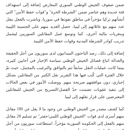
ضمن صفوف الجيش الوطني السوري المعارض إضافة إلى استهداف
فئة جديدة وهم عناصر ضمن “الشرطة الحرة” و”قوات حفظ الأمن” التي
أنشأتهم تركيا مؤخراً في مناطق نفوذها في سوريا، وباشرت بالفعل بنقل
عدد منهم مع عائلاتهم إلى ليبيا، حصل العديد منهم على الجنسية الليبية
ومغريات مالية أخرى، كما وتوسع عمل المقاتلين السوريين ليشمل
تدريب كوادر الشرطة المدنية وقوات حفظ الأمن الليبية.
إضافة إلى ذلك، رصد الباحثون الميدانيون لدى سوريون من أجل الحقيقة
والعدالة اتباع فصائل الجيش الوطني سياسة الإجبار في أحايين كثيرة،
بينما كانت عمليات النقل سابقاً تتم بالتوافق والترغيب بالمجمل، حيث تمّ
خلال الفترة التي كُتب فيها هذا التقرير نقل الكثير من المقاتلين بشكل
إجباري، دون موافقتهم صريحة منهم. ووصلت الأمور في بعض الحالات
إلى تنفيذ عقوبات تضمنت حدّ الفصل/التسريح من الجيش للمقاتلين
المعترضين على قرار نقلهم إلى ليبيا.
كما كشف مصدر من الجيش الوطني عن وجود ما لا يقل عن 180 مقاتل
منهم أسرى لدى قوات “الجيش الوطني الليبي/حفتر” تم تسليم 28 مقاتل
منهم بالفعل إلى الحكومة السورية مؤخراً، استطاعت سوريون من أجل