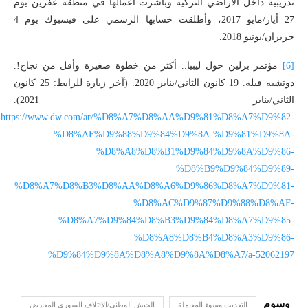
تدريبية داخل الأراضي التركية وباشرت أعمالها في منطقة عفرين يوم
27 أيار/مايو 2017، وأطلقت حسابها الرسمي على فيسبوك يوم 4
حزيران/يونيو 2018.
[6]
مؤتمر برلين حول ليبيا.. أكثر من خطوة صغيرة وأقل من نجاح!.
دوتشيه فيله. 19 كانون الثاني/يناير 2020. (آخر زيارة للرابط: 25 كانون
الثاني/يناير 2021).
https://www.dw.com/ar/%D8%A7%D8%AA%D9%81%D8%A7%D9%82-
%D8%AF%D9%88%D9%84%D9%8A-%D9%81%D9%8A-
%D8%A8%D8%B1%D9%84%D9%8A%D9%86-
%D8%B9%D9%84%D9%89-
%D8%A7%D8%B3%D8%AA%D8%A6%D9%86%D8%A7%D9%81-
%D8%AC%D9%87%D9%88%D8%AF-
%D8%A7%D9%84%D8%B3%D9%84%D8%A7%D9%85-
%D8%A8%D8%B4%D8%A3%D9%86-
%D9%84%D9%8A%D8%A8%D9%8A%D8%A7/a-52062197
التعذيب وسوء المعاملة
الجيش الوطني/الإئتلاف السوري المعارض