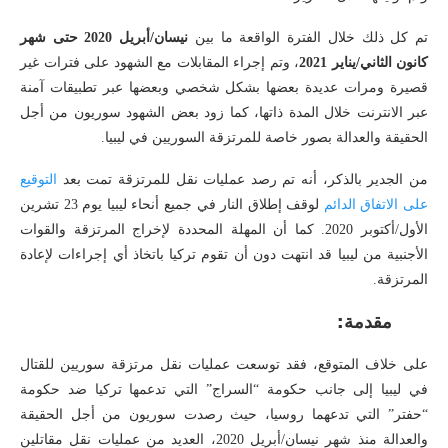
تم كل ذلك خلال الفترة الواقعة ما بين
نيسان/أبريل 2020 حتى شهر
كانون الثاني/يناير 2021
، وتم إجراء المقابلات مع الشهود على فترات غير
قصيرة ومرات عديدة بعضها بشكل شخصي وبعضها عبر تطبيقات آمنة
عبر الانترنت خلال المدة ذاتها، كما زود بعض الشهود سوريون من أجل
الحقيقة والعدالة بصور خاصة للمرتزقة السوريين في ليبيا.
من الجدير بالذكر، أنه تم رصد عمليات نقل للمرتزقة تمت بعد
التوقيع
على الاتفاق الدائم
لوقف إطلاق النار في جميع أنحاء ليبيا يوم 23 تشرين
الأول/أكتوبر 2020. كما أن المهلة المحددة لإخراج المرتزقة والقوات
الأجنبية من ليبيا قد انتهت دون أن تقوم تركيا باتخاذ أي إجراءات لإعادة
المرتزقة.
مقدمة:
على خلاف المتوقع، فقد توسعت عمليات نقل مرتزقة سوريين للقتال
في ليبيا إلى جانب حكومة “السراج” التي تدعمها تركيا ضد حكومة
“حفتر” التي تدعهما روسيا، حيث رصدت سوريون من أجل الحقيقة
والعدالة منذ شهر نيسان/أبريل 2020، العديد من عمليات نقل مقاتلين