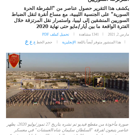
يكشف هذا التقرير حصول عناصر من "الشرطة الحرة
السورية" على الجنسية الليبية، مع مساع أنقرة لنقل الضباط
السوريين المنشقين إلى ليبيا، واستمرار نقل المرتزقة خلال
الفترة الواقعة ما بين أيار/مايو حتى نهاية 2020
مارس 2, 2021
1341
مشاهدة
تحميل كملف PDF
ع
ع
هذا المنشور متوفر أيضاً باللغة:
الإنجليزية
حجم الخط
ع
صورة مأخوذة من مقطع فيديو تم نشره بتاريخ 27 تموز/يوليو 2020، يظهر
عناصر يتبعون لفرقة "السلطان سليمان شاه/العمشات" في معسكر