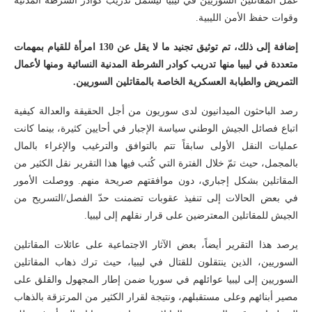
عمل المقاتلين السوريين في ليبيا ليشمل تدريب كوادر الشرطة المدنية
وقوات حفظ الأمن الليبية.
إضافة إلى ذلك، تم توثيق تجنيد ما لا يقل عن 130 امرأة للقيام بمهمات
متعددة في ليبيا منها تدريب كوادر الشرطة المدنية النسائية ومنها لأعمال
التمريض والطبابة العسكرية الخاصة بالمقاتلين السوريين.
رصد الباحثون الميدانيون لدى سوريون من أجل الحقيقة والعدالة كيفية
اتباع فصائل الجيش الوطني سياسة الإجبار في أحايين كثيرة، بينما كانت
عمليات النقل الأولى سابقاً تتم بالتوافق والترغيب والإغراء بالمال
بالمجمل، حيث تمّ خلال الفترة التي كُتب فيها هذا التقرير نقل الكثير من
المقاتلين بشكل إجباري، دون موافقتهم صريحة منهم. ووصلت الأمور
في بعض الحالات إلى تنفيذ عقوبات تضمنت حدّ الفصل/التسريح من
الجيش للمقاتلين المعترضين على قرار نقلهم إلى ليبيا.
يرصد هذا التقرير أيضاً، بعض الآثار الاجتماعية على عائلات المقاتلين
السوريين، الذين ينتقلون للقتال في ليبيا، حيث ترك ذهاب المقاتلين
السوريين إلى ليبيا عوائلهم في سوريا ضمن إطار المجهول والقلق على
مصير أبنائهم وعلى مستقبلهم، ونتيجة لقرار الكثير من المرتزقة بالذهاب