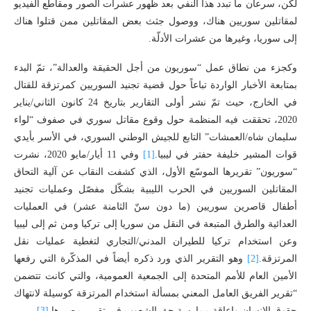
لكن، سرعان ما تبدد هذا النفي بعد ظهور عشرات الصور ومقاطع الفيديو
لمقاتلين سوريين هناك، ووصول جثث بعض المقاتلين ممن قتلوا هناك
إلى سوريا، وغيرها من عشرات الأدلّة.
وكجزء من نطاق عمل “سوريون من أجل الحقيقة والعدالة”، تمّ البدء
بمتابعة الأخبار الواردة تباعاً حول قضية تجنيد السوريين كمرتزقة للقتال
في الخارج، حيث تمّ نشر أولى التقارير بتاريخ 24 كانون الثاني/يناير
2020، تحققت فيه المنظمة حول وقوع مقاتل سوري في صفوف “لواء
سليمان شاه/العمشات” التابع للجيش الوطني السوري، في الأسر بأيدي
قوات المشير خليفة حفتر في ليبيا.
[1]
وفي 11 أيار/مايو 2020، نشرت
“سوريون” تقريرها الموسّع الأول، الذي كشفت النقاب عن آلية التحاق
المقاتلين السوريين في الحرب الليبية بشكّل مفصّل وعمليات تجنيد
أطفال قاصرين سوريين (ما دون سنّ الثامنة عشر) في العمليات
العدائية والطرق المتبعة في النقل من سوريا إلى تركيا ومن ثم إلى ليبيا
وعن استخدام تركيا للطيران المدني/التجاري لتغطية عمليات نقل
المرتزقة.
[2]
وهو التقرير الذي ورد ذكره أيضاً في المذكّرة التي رفعها
الأمين العام للأمم المتحدة إلى الجمعية العمومية، والتي كانت تتضمن
“تقرير الفريق العامل المعني بمسألة استخدام المرتزقة كوسيلة لانتهاك
حقوق الإنسان وإعاقة ممارسة حق الشعوب في تقرير مصيرها.
[3]