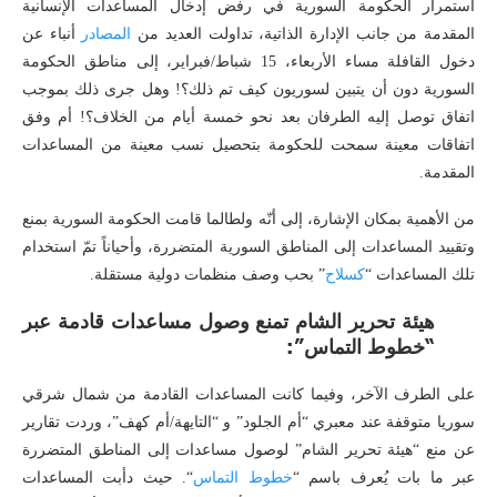
استمرار الحكومة السورية في رفض إدخال المساعدات الإنسانية
المقدمة من جانب الإدارة الذاتية، تداولت العديد من
المصادر
أنباء عن
دخول القافلة مساء الأربعاء، 15 شباط/فبراير، إلى مناطق الحكومة
السورية دون أن يتبين لسوريون كيف تم ذلك؟! وهل جرى ذلك بموجب
اتفاق توصل إليه الطرفان بعد نحو خمسة أيام من الخلاف؟! أم وفق
اتفاقات معينة سمحت للحكومة بتحصيل نسب معينة من المساعدات
المقدمة.
من الأهمية بمكان الإشارة، إلى أنّه ولطالما قامت الحكومة السورية بمنع
وتقييد المساعدات إلى المناطق السورية المتضررة، وأحياناً تمّ استخدام
تلك المساعدات “
كسلاح
” بحب وصف منظمات دولية مستقلة.
هيئة تحرير الشام تمنع وصول مساعدات قادمة عبر
“خطوط التماس”:
على الطرف الآخر، وفيما كانت المساعدات القادمة من شمال شرقي
سوريا متوقفة عند معبري “أم الجلود” و “التايهة/أم كهف”، وردت تقارير
عن منع “هيئة تحرير الشام” لوصول مساعدات إلى المناطق المتضررة
عبر ما بات يُعرف باسم “
خطوط التماس
“. حيث دأبت المساعدات