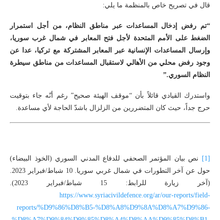
قال في تصريح خاص بالمنظمة ما يلي:
“تم رفض إدخال المساعدات عبر مناطق النظام، من أجل استمرار
الضغط على الأمم المتحدة لأجل فتح المعابر في شمال غرب سوريا،
وإرسال المساعدات الإنسانية عبر المعابر المشتركة مع تركيا، عدا عن
وجود رفض محلي من الأهالي لاستقبال المساعدات من مناطق سيطرة
النظام السوري.”
واستدرك القيادي قائلاً بأن “موقف الهيئة صحيح” رغم أنّه جاء بتوقيت
حرج جداً، حيث كان المتضررين من الزلزال باشدّ الحاجة لأي مساعدة.
[1]
نص بيان المؤتمر الصحفي للدفاع المدني السوري (الخوذ البيضاء)
حول عن آخر التطورات في شمال غربي سوريا. 10 شباط/فبراير 2023.
(آخر زيارة للرابط: 15 شباط/فبراير 2023).
https://www.syriacivildefence.org/ar/our-reports/field-
reports/%D9%86%D8%B5-%D8%A8%D9%8A%D8%A7%D9%86-
%D8%A7%D9%84%D9%85%D8%A4%D8%AA%D9%85%D8%B1-