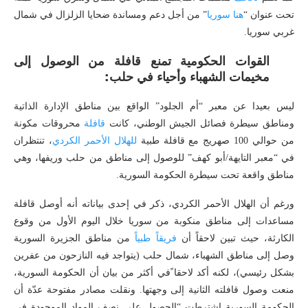
تحت عنوان “
هنا سوريا
” من أجل دعم ومساندة ضحايا الزلزال في شمال
غربي سوريا.
القوات الحكومية تمنع قافلة من الوصول إلى
مخيمات الشهباء وأحياء في حلب:
ليس بعيدا عن معبر “أم الجلود” الواقع بين مناطق الإدارة الذاتية
ومناطق سيطرة فصائل الجيش الوطني، كانت
قافلة
محروقات مكونة
من حوالي 100 صهريج مع قافلة طبية
للهلال الأحمر الكردي
، تنتظران
في “معبر التايهة/أبو كهف” للوصول إلى مناطق من حلب وريفها، وهي
مناطق واقعة تحت سيطرة الحكومة السورية.
ورغم أن الهلال الأحمر الكردي، ذكر في إحدى بياناته أنه أوصل قافلة
مساعدات إلى مناطق منكوبة من سوريا خلال اليوم الأول من وقوع
الكارثة، حيث تبين لاحقاً أن
فريقا
ً
طبيا
من مناطق الجزيرة السورية
وصل إلى مناطق الشهباء، شمال حلب (يتواجد فيه النازحون من عفرين
بشكل رئيسي)، لكنه أكد لاحقا ًفي أكثر من بيان أن الحكومة السورية،
منعت وصول قافلته الثانية إلى وجهتها. ونقلت مصادر مفتوحة عدّة أن
الحكومة السورية اشترطت “الحصول على نصف المواد الموجودة في