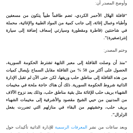
وأوضح المصدر أن:
“قافلة الهلال الأحمر الكردي، تضم طاقماً طبياً يتكون من مسعفين
وأطباء وعمال إغاثة، إلى جانب كمية من المواد الطبية والإغاثية، محملة
في شاحنتين (قاطرة ومقطورة وسيارتي إسعاف إضافة إلى سيارة
إنتر(صغيرة)”.
وختم المصدر:
“منذ أن وصلت القافلة إلى معبر التايهة تشترط الحكومة السورية،
الحصول على أكثر من 50 % من القافلة مقابل السماح بإيصال كميات
من هذه القافلة إلى مناطق حلب وريفها، لكن حتى الآن لم تقبل الإدارة
الذاتية شروط الحكومة السورية. ذلك أن هناك حاجة ملحة في مخيمات
الشهباء بريف حلب للإغاثة مثل بقية مناطق حلب، وذلك بعد نزوح الآلاف
من المدنيين من حيي الشيخ مقصود والأشرفية إلى مخيمات الشهباء
بريف حلب، وخشيتهم من البقاء في منازلهم التي تضررت بفعل
الزلزال”.
وبعد ساعات من نشر
المعرفات
الرسمية
للإدارة الذاتية تأكيدات حول