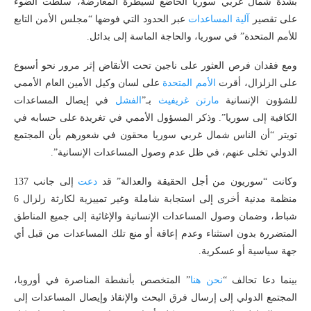
بشدّة شمال غربي سوريا الخاضع لسيطرة المعارضة، سلّطت الضوء
على تقصير
آلية المساعدات
عبر الحدود التي فوضها “مجلس الأمن التابع
للأمم المتحدة” في سوريا، والحاجة الماسة إلى بدائل.
ومع فقدان فرص العثور على ناجين تحت الأنقاض إثر مرور نحو أسبوع
على الزلزال، أقرت
الأمم
المتحدة
على لسان وكيل الأمين العام الأممي
للشؤون الإنسانية
مارتن
غريفيث
بـ”
الفشل
في إيصال المساعدات
الكافية إلى سوريا”. وذكر المسؤول الأممي في تغريدة على حسابه في
تويتر “أن الناس شمال غربي سوريا محقون في شعورهم بأن المجتمع
الدولي تخلى عنهم، في ظل عدم وصول المساعدات الإنسانية”.
وكانت “سوريون من أجل الحقيقة والعدالة” قد
دعت
إلى جانب 137
منظمة مدنية أخرى إلى استجابة شاملة وغير تمييزية لكارثة زلزال 6
شباط، وضمان وصول المساعدات الإنسانية والإغاثية إلى جميع المناطق
المتضررة بدون استثناء وعدم إعاقة أو منع تلك المساعدات من قبل أي
جهة سياسية أو عسكرية.
بينما دعا تحالف “
نحن
هنا
” المتخصص بأنشطة المناصرة في أوروبا،
المجتمع الدولي إلى إرسال فرق البحث والإنقاذ وإيصال المساعدات إلى