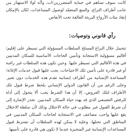
كانت سوف تساهم في حماية المتضررين/ات، وأنّه لولا الاستهتار من
جانب أطراف النزاع، والمنع المتعمّد لوصول المساعدات، لكان بالإمكان
إنقاذ مئات الأرواح البريئة العالقة تحت الأنقاض.
رأي قانوني وتوصيات:
تتحمل خلال النزاع المسلح السلطات المسؤولة التي تسيطر على إقليم/
أقاليم مسؤولية الاستجابة وتأمين الحاجات الأساسية للسكان المدنيين
في هذه الأقاليم التي تسيطر عليها. وحين تكون هذه السلطات غير راغبة
أو غير قادرة على تأمين تلك الاحتياجات، يجب عليها قبول خدمات الإغاثة/
المساعدة الإنسانية من أطراف إنسانية تقدم هذه الخدمات دون تحيز.
وعلى الرغم من أن القانون الدولي الإنساني يلحظ شرط قبول تلك
الأطراف لتلك العروض، إلا أن هذا الشرط يجب ألا يتحول إلى أداة
للرفض التعسفي الذي قد يهدد حياة السكان المدنيين. تجدر الإشارة إلى
أن شرط القبول غير مطلوب في حالة الاحتلال وذلك لأن سلطة الاحتلال
يقع عليها واجب مضاعف في الاستجابة لحاجات السكان المدنيين في
المناطق التي تحتلها، وعليه لا يمكن لهذه السلطات أن تشترط قبول
المساعدات الإنسانية غير المتحيزة عندما لا تكون هي قادرة على تأمينها.