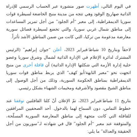
في اليوم التالي،
أظهرت
صور منشورة عبر الحساب الرسمي للإدراة
الذاتية صهاريج الوقود وهي تتجه من مدينة منبج الخاضعة لسيطرة قوات
سوريا الديمقراطية، إلى معبر “أم الجلود” من أجل تمرير المساعدات
إلى مناطق شمال غربي سوريا، والتي تخضع لسيطرة فصائل سورية
معارضة مدعومة من تركيا، التي كانت من ضمن المناطق الأشد تأثراً.
لاحقاً وبتاريخ 10 شباط/فبراير 2023،
أعلن
“جوان إبراهيم” (الرئيس
المشترك لدائرة الإعلام في الإدارة الذاتية لشمال وشرق سوريا وعضو
خلية إدارة الأزمة التي شكلتها الإدارة الذاتية) أن
قافلة
أخرى
من منبج
اتجهت نحو “معبر التايهة/أبو كهف” الذي يربط مناطق قوات سوريا
الديمقراطية بمناطق الحكومة السورية، وذلك من أجل الوصول إلى
مناطق الشيخ مقصود والأشرفية ومخيمات الشهباء بشكل رئيسي.
بتاريخ 11 شباط/فبراير 2023، تمّ الإعلان أنّ كلتا القافلتين
توقفتا
عند
خطوط التماس، دون السماح لهما بالدخول. أحد الصحفيين المرافقين
للقافلة التي كانت متجهة إلى مناطق المعارضة السورية المسلّحة،
والمتوقفة عند معبر “أم الجلود” قال في شهادته لـ”سوريون من أجل
الحقيقة والعدالة” ما يلي: