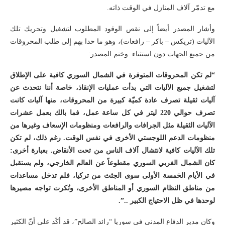
مع تدمّر آلاف المنازل في الوقت ذاته.
وأشار المصدر أيضاً إلى نقص الوقود المطلوب لتشغيل وتحريك تلك
الآليات (تريكس – باكر – رافعات)، وهو ما حدا بهم إلى طلب المحروقات
من جميع الجهات دون استثناء. وختم المصدر:
“لم تكن المحروقات المتوفرة في الشمال السوري كافية على الإطلاق
لتشغيل جميع الآليات التي بدأت عمليات الإنقاذ، خاصة أننا نتحدث عن
آليات ثقيلة تصرف عادة كميّة كبيرة من المحروقات، منها آليات كانت
تصرف حوالي 220 ليتر في كل ساعة عمل، فما بالك بعمل عشرات
الآليات الثقيلة مثل الجرافات والرافعات ومنظومات الإسعاف وغيرها من
منظومات الدعم اللوجستي الأخرى في نفس الوقت. رغم ذلك، لم تكن
تلك الآليات كافية لانتشال آلاف الناس من تحت الأنقاض. بعبارة أخرى:
كان الشمال الغربي السوري مقطوعاً عن العالم الخارجي، ولم يستقبل
في الأيام الخمسة الأولى سوى الجثث من تركيا، فلم تدخل مساعدات
من مناطق النظام السوري أو المناطق الأخرى، وتُكرت تواجه مصيرها
لوحدها في ظل الاحتياج الكبير ..”.
وكان مدير الدفاع المدني في سوريا “رائد الصالح”، قد أكّد على أنّ الكثير