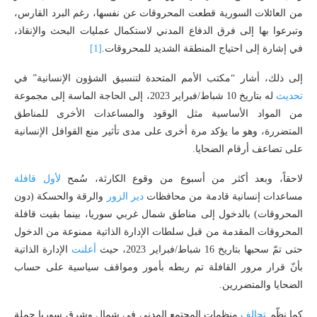
من العائلات السورية قطعت المحروقات عن نفسها، رغم البرد القارس،
وتبرعوا بها إلى فرق الدفاع المدني لاستكمال عمليات البحث والإنقاذ،
في إشارة إلى احتياج المنطقة الشديد للمحروقات.
[1]
إلى ذلك، أشار “مكتب الأمم المتحدة لتنسيق الشؤون الإنسانية” في
تحديث
له بتاريخ 10 شباط/فبراير 2023، إلى الحاجة الماسة إلى مجموعة
من المواد الأساسية مثل الوقود والمساعدات الأخرى للمناطق
المتضررة، وهو ما يؤكد مرة أخرى على مدى تأثير منع القوافل الإنسانية
على تضاعف أرقام الضحايا.
لاحقاً، وبعد أكثر من أسبوع من وقوع الكارثة، سُمح
لأول
قافلة
مساعدات إنسانية قادمة من محافظات
دير الزور
والرقة والحسكة (دون
المحروقات) بالدخول إلى مناطق شمال غربي سوريا، بينما بقيت قافلة
المحروقات المقدمة من قبل سلطات الإدارة الذاتية ممنوعة من الدخول
حتى تمّ سحبها بتاريخ 16 شباط/فبراير 2023، حيث
أعلنت
الإدارة الذاتية
بأنّ قرار مرور القافلة تم ربطه بأمور ومواقف سياسية على حساب
الضحايا والمتضررين.
كما نظّم
تحالف
منظمات المجتمع المدني في شمال وشرق سوريا حملة