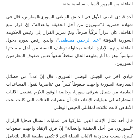
القافلة من المرور لأسباب سياسية بحتة.
أحد قيادي الصف الأول في الجيش الوطني السوري/المعارض، قال في
شهادة حصرية لـ”سوريون من أجل الحقيقة والعدالة”، إنّ قرار منع
القافلة، كان قراراً تركّياً صرفاً، وتمّ تمرير القرار إلى رئيس الحكومة
السورية المؤقتة “
عبد
الرحمن
مصطفى
“، والذي رفض بدوره دخول
القافلة واتهم الإدارة الذاتية بمحاولة توظيف القضية من أجل مصلحتها
سياسياً. وهو ما أثار بطبيعة الحال سخطاً شعبياً ضمن صفوف المعارضين
السوريين.
قيادي آخر في الجيش الوطني السوري، قال إنّ عدداً من فصائل
المعارضة السورية واجهت ضغوطاً كبيراً من عناصرها لقبول المساعدات
القادمة من شمال شرقي سوريا، وخاصة الوقود اللازم لتشغيل الآليات
المشاركة في عمليات الإنقاذ، ذلك أن عشرات العائلات التي كانت تحت
الأنقاض كانت عائلات لمقاتلي الجيش الوطني.
قال أحد عمّال الإغاثة الذين شاركوا في عمليات انتشال ضحايا الزلزال
“لسوريون من أجل الحقيقة والعدالة” إنّ فرق الإنقاذ واجهت صعوبات
كبيرة، بسبب محدودية الآليات الثقيلة التي لا تكفي بطبيعة الحال للتعامل