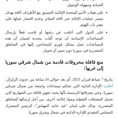
الحماية وسهولة الوصول.
على هيئات الأمم المتحدة الإغاثية التنسيق مع الأطراف كافة بهدف
تيسير عمليات الإغاثة عبر كافة المعابر وعدم اقتصار عملها على
معبر باب الهوى.
على الدول التي أعلنت عن رغبتها أو قامت فعلاً بإرسال
المساعدات الإنسانية أن توجد آليات محددة لضمان أن هذه
المساعدات تصل بشكل فوري للمحتاجين إليها في المناطق
المتضررة في سوريا دون تمييز أو تحويل.
منع قافلة محروقات قادمة من شمال شرقي سوريا
إلى غربها:
بتاريخ 7 شباط/فبراير 2023، أي بعد حوالي 24 ساعة من حدوث الزلزال،
أعلنت
الإدارة الذاتية التي تتحكم بمساحات واسعة من شمال شرقي
سوريا، وعبر معرفاتها الرسمية بأنّها بصدد تجهيز قافلة من الصهاريج التي
تحمل المشتقات النفطية ومواد إغاثية أخرى، من أجل إرسالها للمناطق
المتضررة. وذلك على لسان “عبد حامد المهباش”، الرئيس المشترك
للمجلس التنفيذي للإدارة الذاتية في شمال وشرق سوريا.