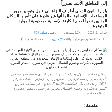
إلى المناطق الأشد تضرراً
يلزم القانون الدولي أطراف النزاع إلى قبول وتيسير مرور
المساعدات الإنسانية طالما أنها غير قادرة على تأمينها للسكان
المدنيين نظراً لحجم الكارثة الإنسانية ومحدودية الموارد
المتوفرة
فبراير 21, 2023
2.2K
مشاهدة
تحميل كملف PDF
ع
ع
هذا المنشور متوفر أيضاً باللغة:
الإنجليزية
حجم الخط
ع
سكان محليون يحاول إخراج ناجيين/ات من إحدى الأبنية المهدمة في
ناحية جنديرس المنكوبة بريف عفرين بسبب زالزال 6 شباط/فبراير
2023، وذلك في ظل إمكانيات الإنقاذ المحدودة في منطقة عفرين
السورية/الكردية وعموم الشمال الغربي في سوريا. مصدر الصورة:
نشطاء محليون.
مقدمة: