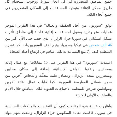
جميع المناطق المتضررة في كل أنحاء سوريا. ووجوب استخدام كل
طريق ممكن للإغاثة وتوجيه المساعدات إلى السكان المتضررين في
جميع أنحاء البلاد.
توثق “سوريون من أجل الحقيقة والعدالة” في هذا التقرير الموجز
عمليات منع وتقييد وصول لمساعدات إغاثية عاجلة إلى مناطق تأثرت
بشكل استثنائي في سوريا جراء الزلزال الذي حصد حتى الآن أكثر من
46 ألف شخص
في تركيا وسوريا، بينهم آلاف السوريين/ات. كما تشرح
المنظمة كيف أنّ منع المساعدات تلك، ساهم في ارتفاع أعداد الضحايا.
اعتمدت “سوريون” في هذا التقرير على 10 مقابلات؛ مع عمال إغاثة
وصحفيين رافقوا القوافل الإنسانية، إضافة إلى سكان محليين
ومتضررين نتيجة الزلزال، ومصادر طبية محلّية وأشخاص آخرين من
ضمن فصائل المعارضة السورية. كما قابلت عمال إغاثة آخرين
ومواطنين شرحوا للمنظمة الاحتياجات الحيوية لتلك المناطق خلال الأيام
والساعات الأولى للكارثة.
وأظهرت غالبية هذه المقابلات كيف أن التعقيدات والمناكفات السياسية
في سوريا، فاقمت معاناة المنكوبين جراء الزلزال، ومنعت عنهم مواد