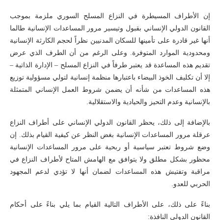
إن الأطراف المسيطرة في النزاع المسلح السوري ملزمة بموجب
القانون الدولي الإنساني بقبول وتيسير مرور المساعدات الإنسانية طالما
أنها غير قادرة على تأمينها للسكان المدنيين نظراً لحجم الكارثة الإنسانية
ومحدودية الموارد المتوفرة. وعلى الرغم من أن الطرف الذي عرض
تقديم هذه المساعدة قد يعتبر طرفاً في النزاع المسلح – الإدارة الذاتية –
إلا أن تكليف الخوذ البيضاء باعتبارها منظمة إنسانية لتولي مسؤولية توزيع
هذه المساعدات من شأنه أن يضمن شروط العمل الإنساني المتمثلة
بالإنسانية وعدم التحيز والحيادية والاستقلالية.
بالإضافة إلى ذلك، يحظر القانون الدولي الإنساني على أطراف النزاع
عرقلة مرور المساعدات الإنسانية بغض النظر عن كيفية القيام بذلك. إن
وضع شروط تعتبر سياسية أو ربحية على مرور المساعدات الإنسانية
محظور بشكل مطلق ولا يتوافق مع الهامش المتاح لأطراف النزاع في
مراقبة وتفتيش هذه المساعدات لضمان أنها لا تؤدي لدعم المجهود
الحربي للعدو.
بناءً على ذلك، على الأطراف التالية القيام بما يلي بناءً على أحكام
القانون الدولي النافذة: