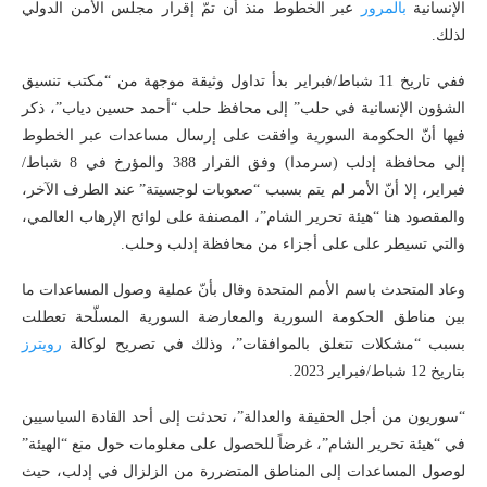
الإنسانية
بالمرور
عبر الخطوط منذ أن تمّ إقرار مجلس الأمن الدولي
لذلك.
ففي تاريخ 11 شباط/فبراير بدأ تداول وثيقة موجهة من “مكتب تنسيق
الشؤون الإنسانية في حلب” إلى محافظ حلب “أحمد حسين دياب”، ذكر
فيها أنّ الحكومة السورية وافقت على إرسال مساعدات عبر الخطوط
إلى محافظة إدلب (سرمدا) وفق القرار 388 والمؤرخ في 8 شباط/
فبراير، إلا أنّ الأمر لم يتم بسبب “صعوبات لوجسيتة” عند الطرف الآخر،
والمقصود هنا “هيئة تحرير الشام”، المصنفة على لوائح الإرهاب العالمي،
والتي تسيطر على على أجزاء من محافظة إدلب وحلب.
وعاد المتحدث باسم الأمم المتحدة وقال بأنّ عملية وصول المساعدات ما
بين مناطق الحكومة السورية والمعارضة السورية المسلّحة تعطلت
بسبب “مشكلات تتعلق بالموافقات”، وذلك في تصريح لوكالة
رويترز
بتاريخ 12 شباط/فبراير 2023.
“سوريون من أجل الحقيقة والعدالة”، تحدثت إلى أحد القادة السياسيين
في “هيئة تحرير الشام”، غرضاً للحصول على معلومات حول منع “الهيئة”
لوصول المساعدات إلى المناطق المتضررة من الزلزال في إدلب، حيث