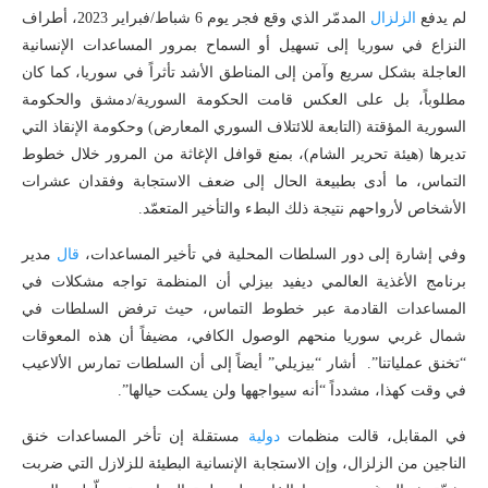
لم يدفع
الزلزال
المدمّر الذي وقع فجر يوم 6 شباط/فبراير 2023، أطراف
النزاع في سوريا إلى تسهيل أو السماح بمرور المساعدات الإنسانية
العاجلة بشكل سريع وآمن إلى المناطق الأشد تأثراً في سوريا، كما كان
مطلوباً، بل على العكس قامت الحكومة السورية/دمشق والحكومة
السورية المؤقتة (التابعة للائتلاف السوري المعارض) وحكومة الإنقاذ التي
تديرها (هيئة تحرير الشام)، بمنع قوافل الإغاثة من المرور خلال خطوط
التماس، ما أدى بطبيعة الحال إلى ضعف الاستجابة وفقدان عشرات
الأشخاص لأرواحهم نتيجة ذلك البطء والتأخير المتعمّد.
وفي إشارة إلى دور السلطات المحلية في تأخير المساعدات،
قال
مدير
برنامج الأغذية العالمي ديفيد بيزلي أن المنظمة تواجه مشكلات في
المساعدات القادمة عبر خطوط التماس، حيث ترفض السلطات في
شمال غربي سوريا منحهم الوصول الكافي، مضيفاً أن هذه المعوقات
“تخنق عملياتنا”. أشار “بيزيلي” أيضاً إلى أن السلطات تمارس الألاعيب
في وقت كهذا، مشدداً “أنه سيواجهها ولن يسكت حيالها”.
في المقابل، قالت منظمات
دولية
مستقلة إن تأخر المساعدات خنق
الناجين من الزلزال، وإن الاستجابة الإنسانية البطيئة للزلازل التي ضربت