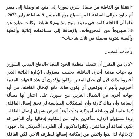
“انتقلنا مع القافلة من شمال شرق سوريا إلى منبج ثم وصلنا إلى معبر
أم جلود حوالي الساعة 11من صباح يوم الخميس 9 شباط/فبراير 2023،
علماً أن القافلة كانت في مدينة منبج منذ يوم 8 شباط. وكانت عبارة عن
30 صهريجاً من المحروقات، بالإضافة إلى مساعدات إغاثية وأغطية
وألبسة شتوية محملة في ثلاث شاحنات”.
وأضاف المصدر:
“كان من المقرر أن تتسلم منظمة الخوذ البيضاء/الدفاع المدني السوري
مع جهات مدنية أخرى القافلة، بحسب مسؤولي الإدارة الذاتية الذين
أخبرونا بذلك قبل أن نصل المعبر، وكانوا يؤكدون أن هذه الجهات المدنية
أخبرتهم بأنهم لا يتوقعون أن يكون هناك مانع لإدخال القافلة، من أية
جهات أخرى في الشمال الغربي من سوريا، على اعتبار أنها مسألة
إنسانية وأن هناك كارثة وأن المشكلات السياسية لن تعيق إيصال القافلة.
كما علمنا أن وساطة أميركية بدأت أيضاً لغرض تسهيل إيصال القافلة.
وبدا مسؤولو الإدارة متأكدين بداية من إمكانية إدخالها وأن التأخير قد
يكون لساعة أو ساعتين، وكانوا يذكرون أن الطرف الأمريكي بذل جهودا
لإدخالها، لذا بدوا واثقين من إمكانية إيصالها للطرف الآخر. لكن القافلة