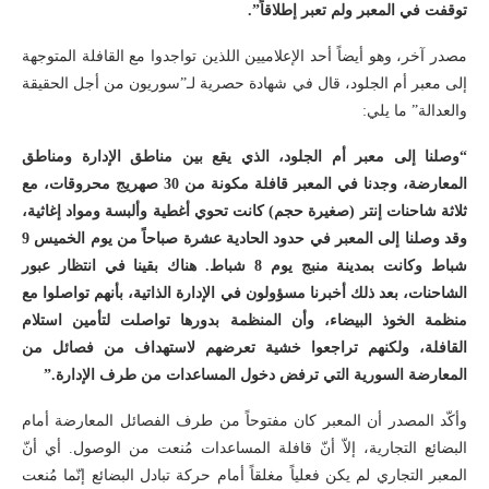
توقفت في المعبر ولم تعبر إطلاقاً”.
مصدر آخر، وهو أيضاً أحد الإعلاميين اللذين تواجدوا مع القافلة المتوجهة
إلى معبر أم الجلود، قال في شهادة حصرية لـ”سوريون من أجل الحقيقة
والعدالة” ما يلي:
“وصلنا إلى معبر أم الجلود، الذي يقع بين مناطق الإدارة ومناطق
المعارضة، وجدنا في المعبر قافلة مكونة من 30 صهريج محروقات، مع
ثلاثة شاحنات إنتر (صغيرة حجم) كانت تحوي أغطية وألبسة ومواد إغاثية،
وقد وصلنا إلى المعبر في حدود الحادية عشرة صباحاً من يوم الخميس 9
شباط وكانت بمدينة منبج يوم 8 شباط. هناك بقينا في انتظار عبور
الشاحنات، بعد ذلك أخبرنا مسؤولون في الإدارة الذاتية، بأنهم تواصلوا مع
منظمة الخوذ البيضاء، وأن المنظمة بدورها تواصلت لتأمين استلام
القافلة، ولكنهم تراجعوا خشية تعرضهم لاستهداف من فصائل من
المعارضة السورية التي ترفض دخول المساعدات من طرف الإدارة.”
وأكّد المصدر أن المعبر كان مفتوحاً من طرف الفصائل المعارضة أمام
البضائع التجارية، إلاّ أنّ قافلة المساعدات مُنعت من الوصول. أي أنّ
المعبر التجاري لم يكن فعلياً مغلقاً أمام حركة تبادل البضائع إنّما مُنعت