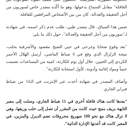
القافلة” مقابل السماح بدخولها، وهو ما أكّده مصدر خاص لسوريون من
أجل الحقيقة والعدالة، كان من بين الأشخاص المرافقين للقافلة.
ضمن هذا السياق، قال مصدر طبي، طلب عدم ذكر اسمه، في شهادته
لـ”سوريون من أجل الحقيقة والعدالة”، حول ذلك ما يلي:
“بعد وقوع ضحايا وجرحى في حيي الشيخ مقصود والأشرفية بحلب،
نتيجة الزلزال الذي وقع في 6 شباط الماضي، أرسل الهلال الأحمر
الكردي إلى الحيين، خلال أول يوم للكارثة، كمية من المساعدات تضمنت
خيماً ومواد إغاثية وأدوية، كأول استجابة للكارثة”.
وأضاف المصدر في شهادة أخذت عبر الإنترنت في الـ14 من شباط
فبراير الجاري :
“بعدها كانت هناك قافلة أخرى في 11 شباط الجاري، وصلت إلى معبر
التايهة بريف منبج حيث كانت من المقرر أن تصل إلى حلب وريفها، وهي
لا تزال هناك مع نحو 100 صهريج محروقات تضم الديزل والبنزين، في
المعبر كانت قد أعدتها الإدارة الذاتية”.