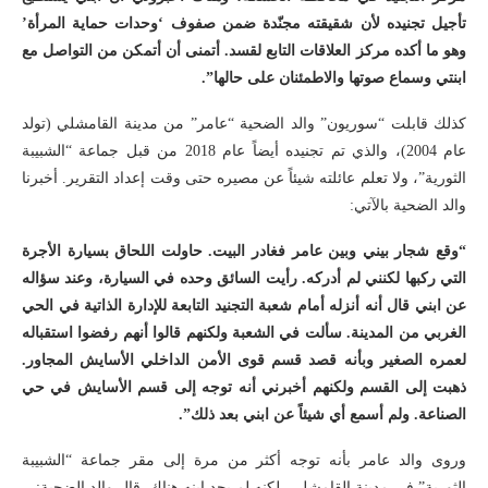
تأجيل تجنيده لأن شقيقته مجنّدة ضمن صفوف ‘وحدات حماية المرأة’
وهو ما أكده مركز العلاقات التابع لقسد. أتمنى أن أتمكن من التواصل مع
ابنتي وسماع صوتها والاطمئنان على حالها”
.
كذلك قابلت “سوريون” والد الضحية “عامر” من مدينة القامشلي (تولد
عام 2004)، والذي تم تجنيده أيضاً عام 2018 من قبل جماعة “الشبيبة
الثورية”، ولا تعلم عائلته شيئاً عن مصيره حتى وقت إعداد التقرير. أخبرنا
والد الضحية بالآتي:
“وقع شجار بيني وبين عامر فغادر البيت. حاولت اللحاق بسيارة الأجرة
التي ركبها لكنني لم أدركه. رأيت السائق وحده في السيارة، وعند سؤاله
عن ابني قال أنه أنزله أمام شعبة التجنيد التابعة للإدارة الذاتية في الحي
الغربي من المدينة. سألت في الشعبة ولكنهم قالوا أنهم رفضوا استقباله
لعمره الصغير وبأنه قصد قسم قوى الأمن الداخلي الأسايش المجاور.
ذهبت إلى القسم ولكنهم أخبرني أنه توجه إلى قسم الأسايش في حي
الصناعة. ولم أسمع أي شيئاً عن ابني بعد ذلك”
.
وروى والد عامر بأنه توجه أكثر من مرة إلى مقر جماعة “الشبيبة
الثورية” في مدينة القامشلي، لكنه لم يجد ابنه هناك. قال والد الضحية: