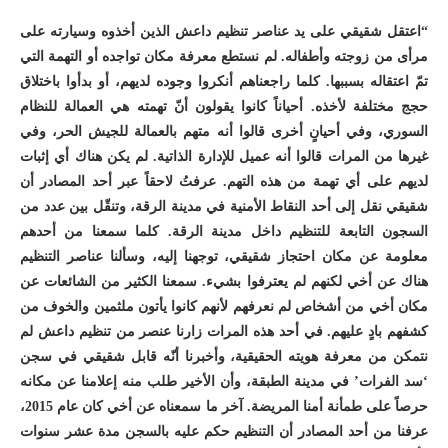
“اعتقل شقيقي على يد عناصر تنظيم داعش الذين أخذوه وسيارته على
مرأى من زوجته وأطفاله. لم نستطع معرفة مكان تواجده أو التهمة التي
تمّ اعتقاله بسببها. كلما راجعناهم أنكروا وجوده لديهم، أو بدأوا باختلاق
حجج مختلفة لأخذه. أحياناً كانوا يقولون أنّ تهمته هي العمالة للنظام
السوري، وفي أحيانٍ أخرى قالوا أنه متهم بالعمالة للجيش الحر، وفي
غيرها من المرات قالوا أنه عميل للإدارة الذاتية. لم يكن هناك أي إثبات
لديهم على أي تهمة من هذه التهم. عرفتُ لاحقاً عبر أحد المصادر أن
شقيقي نقل إلى أحد النقاط الأمنية في مدينة الرقة، وتنقّل بين عدد من
السجون التابعة للتنظيم داخل مدينة الرقة. كلما سمعنا من أحدهم
معلومة عن مكان احتجاز شقيقي، توجهنا إليه، وسألنا عناصر التنظيم
هناك عن أخي لكنهم لم يعترفوا بشيء. سمعنا الكثير من الشائعات عن
مكان أخي من أشخاص لم نعرفهم لأنهم كانوا يأتون ملثمين والخوف من
كشفهم بادٍ عليهم. في أحد هذه المرات زارنا عنصر من تنظيم داعش لم
نتمكن من معرفة هويته الحقيقية، وأخبرنا أنّه قابل شقيقي في سجن
‘سد الفرات’ في مدينة الطبقة، وأن الأخير طلب منه إعلامنا عن مكانه
حرصاً على طمأنة أمنا المريضة. آخر ما سمعناه عن أخي كان عام 2015،
عرفنا من أحد المصادر أن التنظيم حكم عليه بالسجن مدة عشر سنوات