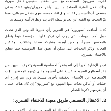
أجرت “سوريون” المقابلات مع أسر الضحايا المقيمين داخل سوريا،
وذلك خلال الفترة الممتدة ما بين أواخر حزيران/يونيو 2023 وحتى
منتصف آب/أغسطس 2023، وتمّ لقاء خمسة منهم بشكل فيزيائي، فيما
تمّ التحدث مع البقية عن بعد بواسطة الانترنت وبطرق آمنة ومشفرة.
كذلك أضافت “سوريون” في التقرير رأي خبيرها القانوني الذي تحدث
حول أهم المهمات التي يجب أن تركز عليها المؤسسة فيما يتعلق
بالمختفين قسراً، وناقش أهمية مشاركة ضحايا وعائلات المختفين
الفعالة، وذكر التحديات التي يمكن أن تعيق عمل المؤسسة فيما يتعلق
بالاختفاء القسري.
تجدر الإشارة أخيراً إلى أنه ونظراً لحساسية القضية وتخوف الشهود من
ذكر أسمائهم الصريحة، خشيةً على أنفسهم وعلى ذويهم المختفين، تمّت
الاستعاضة عن الأسماء الحقيقية بأخرى مستعارة، ولن يتم إدراج أي
حيثيات أو أماكن تحدّث عنها الشهود مع “سوريون” إن كان هناك احتمال
أن يعرضهم ذكرها للخطر.
2.
الاعتقال التعسفي طريق معبدة للاختفاء القسري:
يقدر عدد المختفين قسرياً في النزاع السوري بعشرات آلاف الحالات،