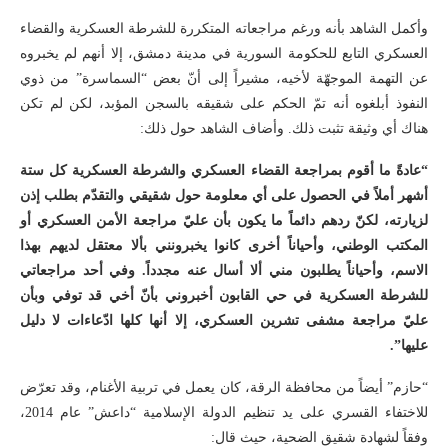
وأكمل الشاهد بأنه ورغم مراجعاته المتكررة للشرطة العسكرية والقضاء
العسكري التابع للحكومة السورية في مدينة دمشق، إلا أنهم لم يخبروه
عن التهمة الموجهّة لأخيه، مشيراً إلى أنّ بعض “السماسرة” من ذوي
النفوذ أبلغوه أنه تمّ الحكم على شقيقه بالسجن المؤبد، لكن لم تكن
هناك أي وثيقة تثبت ذلك. وأضاف الشاهد حول ذلك:
“عادةً ما أقوم بمراجعة القضاء العسكري والشرطة العسكرية كل ستة
أشهر أملاً في الحصول على أي معلومة حول شقيقي والتقدّم بطلب إذن
لزيارته، لكنّ ردهم دائماً ما يكون بأن عليّ مراجعة الأمن العسكري أو
المكتب الوطني، وأحياناً أخرى كانوا يخبرونني بألا معتقل لديهم بهذا
الاسم، وأحياناً يطلبون مني ألا أسال عنه مجدداً. وفي أحد مراجعاتي
للشرطة العسكرية في حي القابون أخبروني بأنّ أخي قد توفي وبأن
عليّ مراجعة مشفى تشرين العسكري، إلا أنها كلها ادّعاءات لا دليل
عليها”.
“حازم” أيضاً من محافظة الرقة، كان يعمل في تربية الأغنام، وقد تعرّض
للاختفاء القسري على يد تنظيم الدولة الإسلامية “داعش” عام 2014،
وفقاً لشهادة شقيق الضحية، حيث قال: