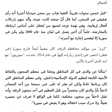
السياق:
“قبل خمس سنوات تقريباً، التقينا شاب من سجن صيدنايا أخبرنا أنه رأى
شقيقي في السجن، كما قال أنّ صحته كانت جيدة، وأنّه متهم بارتكاب
أفعال إرهابية، وهي تهمة توجه لجميع من يُعتقل على أساس ارتباطه
بالمعارضة، علماً أن أخي يعمل في لبنان منذ عام 2000 ولم يكن في
سوريا إلا ليقضي إجازة مع أسرته”.
“كرم” من مواليد محافظة الرقة، كان مقيماً أيضاً خارج سوريا (في
قطر) اختفى في إحدى زياراته إليها في عام 2014. تحدثت “سوريون” مع
ابنه الذي أخبرنا بالآتي:
“سألنا عن والدي في كل المناطق وبحثنا في معظم السجون والنقاط
الأمنية التابعة لتنظيم الدولة الإسلامية/داعش، وفي معظم المناطق التي
كان يرتادها عادةُ ولكن لم نعثر له على خبر. سمعنا من أحد المصادر
لاحقاً بأنّ والدي كان محتجزاً من قبل التنظيم في أحد سجون الرقة، وأنه
تنقل لاحقاً بين سجون مختلفة، لكننا في الواقع لا نعرف عن مصيره
شيئاً، ولا ندرك سبب اعتقاله وهو لا يعيش في سوريا”.