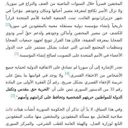
المختفين قسرياً خلال السنوات الماضية من العنف والنزاع في سوريا،
ولا تزال الأسر تكافح لمعرفة مصير أحبائها ومكان وجودهم. مؤخراً في
شهر حزيران/يونيو الفائت، تبنت الجمعية العامة للأمم المتحدة قراراً
[2]
تاريخياً بإنشاء مؤسسة دولية مستقلة معنية بالمفقودين في سوريا
للكشف عن مصير المختفين وأماكن وجودهم ولدعم حقّ أسر وذوي
الضحايا بمعرفة الحقيقة، فكان هذا القرار تتويج لجهود جمعيات الضحايا
ومنظمات المجتمع المدني التي عملت بشكل مستمر على حث الدول
[3]
الأعضاء في الأمم المتحدة على التصويت لصالح إنشاء المؤسسة.
تجدر الإشارة إلى أن سوريا لم تصادق على الاتفاقية الدولية لحماية جميع
[4]
الأشخاص من الاختفاء القسري،
ولا يوجد في قوانينها ما ينصّ على
جريمة الإخفاء القسري بشكل صريح، رغم أنّ الفقرة الأولى من المادة
رقم 33 من الدستور السوري تنص على أن “
الحرية حق مقدس وتكفل
[5]
الدولة للمواطنين حريتهم الشخصية وتحافظ على كرامتهم وأمنهم
“.
وفي هذا السياق، لا بدّ أن نذكر أن الحكومة السورية أنشأت هيئات ذات
صلاحية للتعامل مع مسألة المفقودين والمختفين منها مكتب المفقودين
التابع لوزارة العدل، والهيئة العامة للطب الشرعي، والمركز السوري