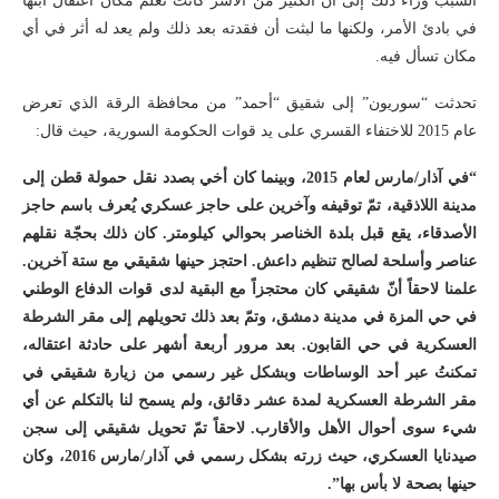
السبب وراء ذلك إلى أن الكثير من الأسر كانت تعلم مكان اعتقال ابنها
في بادئ الأمر، ولكنها ما لبثت أن فقدته بعد ذلك ولم يعد له أثر في أي
مكان تسأل فيه.
تحدثت “سوريون” إلى شقيق “أحمد” من محافظة الرقة الذي تعرض
عام 2015 للاختفاء القسري على يد قوات الحكومة السورية، حيث قال:
“في آذار/مارس لعام 2015، وبينما كان أخي بصدد نقل حمولة قطن إلى
مدينة اللاذقية، تمّ توقيفه وآخرين على حاجز عسكري يُعرف باسم حاجز
الأصدقاء، يقع قبل بلدة الخناصر بحوالي كيلومتر. كان ذلك بحجّة نقلهم
عناصر وأسلحة لصالح تنظيم داعش. احتجز حينها شقيقي مع ستة آخرين.
علمنا لاحقاً أنّ شقيقي كان محتجزاً مع البقية لدى قوات الدفاع الوطني
في حي المزة في مدينة دمشق، وتمّ بعد ذلك تحويلهم إلى مقر الشرطة
العسكرية في حي القابون. بعد مرور أربعة أشهر على حادثة اعتقاله،
تمكنتُ عبر أحد الوساطات وبشكل غير رسمي من زيارة شقيقي في
مقر الشرطة العسكرية لمدة عشر دقائق، ولم يسمح لنا بالتكلم عن أي
شيء سوى أحوال الأهل والأقارب. لاحقاً تمّ تحويل شقيقي إلى سجن
صيدنايا العسكري، حيث زرته بشكل رسمي في آذار/مارس 2016، وكان
حينها بصحة لا بأس بها”.