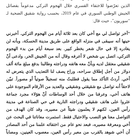
الذين تعرّضوا للاختفاء القسري خلال الهجوم التركي مدعوماً بفصائل
الجيش الوطني السوري في عام 2019، بحسب رواية شقيق الضحية لـ
“سوريون”، حيث قال:
“آخر تواصل لي مع أخي كان بعد ثلاثة أيام من الهجوم التركي. أخبرني
حينها أنه سيبقى في منزله الواقع على طريق مدينة الحسكة، وبأنه لن
يغادره إلا في حال شعر بخطر كبير. بعد سبعة أيام من بدء الهجوم
التركي، اتصل بي شخص لا أعرفه وقال أنه من الجيش الحر، وادعى أنّ
شقيقي معتقل لديه وبأنّ معه هاتفه ودراجته وطالبنا بدفع مبلغ مائة ألف
دولار من أجل إطلاق سراحه، وراح يصف لنا التعذيب الذي يتعرض له
أخي. أردتُ التأكد مما يقول فطلبتُ منه تسجيلاً صوتياً أو مصوراَ. تبيّن
لاحقاً أنه تواصل مع شقيقتي وشقيقي والعديد من الأرقام الموجودة على
هاتف أخي، وعرفنا من خلال أحد الوساطات أنّ هؤلاء مجرد جماعة
عثروا على هاتف شقيقي ودراجته النارية في حي الصناعة في مدينة
رأس العين، لكنهم لا يعلمون شيئاً عن مصيره، وقد كان الهدف من
التواصل معنا هو النصب والاحتيال فقط. استمرت معاناتنا في البحث عن
أخي ومعرفة مصيره، فبعد نحو عام من اختفائه علمنا من أحد المصادر
أن أخي شوهد بالقرب من معبر رأس العين، معصوب العينين، ومصاباً