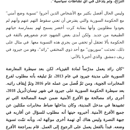
النزاع، ولم يتدخل في أي نشاطات سياسية”.
وليس الحال أفضل بكثير مع الأشخاص الذين أجروا “تسوية وضع أمني”
مع الحكومة السورية والتي يفترض أن تعني سقوط التهم عنهم وأنهم لم
يعودوا مطلوبين وأنها بمثابة كرت أخضر يسمح لهم بممارسة حياتهم
الطبيعية من جديد. ولكن أبدى بعض الشهود عدم شعورهم بالثقة في
الحكومة بألا تعتقل أو تخفي من يجري هذه التسوية معها. في مثال على
ذلك، تحدثت “سوريون” مع أحد ذوي المختفي “رائد”، وهو من جيرود في
ريف دمشق. والذي أخبرنا بالآتي:
“كان رائد يعمل مدرّساً لمادة الفيزياء، لكن بعد سيطرة المعارضة
السورية على مدينة جيرود في عام 2013، تمّ تبليغه بأنه مطلوب لفرع
المخابرات الجوية، ومن ثمّ فُصل من عمله عام 2016 وتمّ إيقاف راتبه.
بعد سيطرة الحكومة السورية على جيرود في شهر نيسان/أبريل 2018،
أجرى رائد مصالحة مع الأفرع الأمنية ضمن خيمة المصالحة التي تم
تشييدها في مدخل المدينة، وكان بداخلها ضباط مخابرات ممّثلين عن
جميع الأفرع الأمنية. أخبروه حينها أنه مطلوب للسؤال عن أقاربه في
جبهة النصرة وليس هناك أي تهمة أخرى موجّهة له، وبأنه تمّت تسوية
وضعه. فبدأ بالفعل يعمل على الرجوع إلى العمل. قام بمراجعة الأفرع