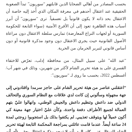
بحسب المصادر من أهالي الضحايا الذين قابلتهم “سوريون” تبدأ الصعوبة
الحقيقية عند اعتقال أحدهم في معرفة المكان الذي أُخذ إليه خاصة أن
الاعتقال بحد ذاته لا يكون قانونياً بل تعسفياً. ترى “سوريون” أن أبرز
أسباب هذه الظاهرة تعود إلى أن الأفرع الأمنية (سواء التابعة للحكومة
السورية أو لجهات النزاع المعارضة) تمارس سلطة الاعتقال دون مراعاة
الأصول القانونية حيث يجري الاعتقال دون وجود مذكرة قانونية أو دون
أساس قانوني لتبرير الحرمان من الحرية.
“عبد الله” على سبيل المثال، من محافظة إدلب، تعرّض للاختفاء
القسري على يد هيئة تحرير الشام لأكثر من شهرين، وذلك في شهر آب/
أغسطس 2022، بحسب ما روى لـ “سوريون”:
“اعتقلني عناصر من هيئة تحرير الشام على حاجز سرمدا واقتادوني إلى
جهة مجهولة وسألوني إن كانت لدي علاقات مع النظام السوري والتحالف
الدولي ضد داعش وتنظيم داعش والجيش الوطني، وانهالوا عليّ بتهم
العمالة لجميع الأطراف دفعة واحدة، وكأن عليّ اختيار جهة معينة كي
أكون عميلاً لها ويتوقف تعذيبي. لم يكتفوا بذلك بل استجوبوا زوجتي لمدة
24 ساعة أيضاً. عندما قامت عائلتي بمراجعة المحكمة التابعة لهيئة تحرير
الشام للسؤال عني، كان الرد بأنه لا توجد مذكرة اعتقال بحقي (أي أنه