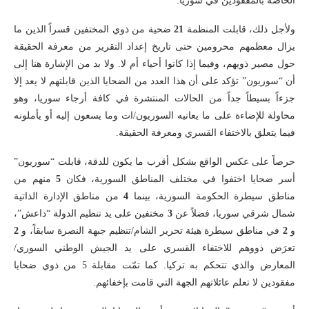
الخاصة بالمفقودين في سوريا.
ولأجل ذلك، قابلت المنظمة
21
ضحية من ذوي المختفين قسراً الذين ما
يزال معظمهم محرومين حتى تاريخ إعداد التقرير من معرفة الحقيقة
حول مصير ذويهم، وفيما إذا كانوا أحياء أم لا. ولا بد من الإشارة هنا إلى
أن “سوريون” تؤكد على أن هذا العدد من الضحايا الذين قابلتهم لا يعد إلا
جزءاً بسيطاً جداً من الحالات المنتشرة في كافة أرجاء سوريا، وهو
محاولة للإضاءة على ما يعانيه السوريون/ات وما يسعون إليه أو يأملونه
فيما يتعلق بالاختفاء القسري ومعرفة الحقيقة.
حرصاً على عكس الواقع بشكل أقرب ما يكون للدقة، قابلت “سوريون”
أسر ضحايا اختفوا في مختلف المناطق السورية، فكان
5
منهم من
مناطق سيطرة الحكومة السورية، بينما
4
من مناطق الإدارة الذاتية
شمال شرقي سوريا، فضلاً عن
3
مختفين على يد تنظيم الدولة “داعش”،
و
2
في مناطق سيطرة هيئة تحرير الشام/تنظيم جبهة النصرة سابقاً، و
2
تعرَض ذووهم للاختفاء القسري على يد الجيش الوطني السوري/
المعارض والذي تتحكم به تركيا. كما تمّت مقابلة 5 من ذوي ضحايا
مفقودين لا تعلم عائلاتهم الجهة التي قامت بإخفائهم.