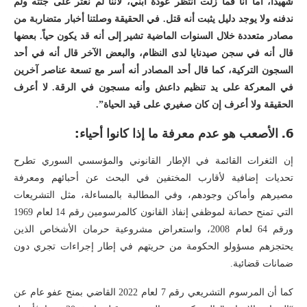
شهيداً، أما أنا فما زلت أنتظر عودة ابني، لأننا لم نعثر على جثته ولم
ندفنه ولا يوجد دليل يثبت أنه قتل. في الحقيقة وصلتنا أخبار متضاربة من
مصادر متعددة خلال السنوات الماضية تشير إلى أنه قد يكون حياً. بعضها
قال أنه في سجن صيدنايا لدى النظام، والبعض الآخر قال أنه في أحد
السجون التركية، كما قال أحد المصادر أنه أسر مع تسعة عناصر آخرين
في المعركة على يد تنظيم داعش وأنه مسجون في الرقة. لا أعرف
الحقيقة ولا أعرف إن كان صغيري على قيد الحياة”.
6.
الأصعب هو عدم معرفة ما إذا كانوا أحياء:
إن الثغرات القائمة في الإطار القانوني والمؤسسي السوري تطرح
تحديات إضافية لأقارب المختفين في البحث عن أحبائهم ومعرفة
مصيرهم وأماكن وجودهم، وفي المطالبة بالمساءلة، مثل التشريعات
التي تمنح حصانة لموظفي إنفاذ القانون كالمرسومين رقم 14 لعام 1969
ورقم 64 لعام 2008، واستعراض مشروعية حرمان الأشخاص الذين
يحتجزهم مسؤولو الحكومة من حريتهم في إطار إجراءات تجري دون
ضمانات قضائية.
كما أن المرسوم التشريعي رقم 7 لعام 2022 القاضي بمنح عفو عام عن