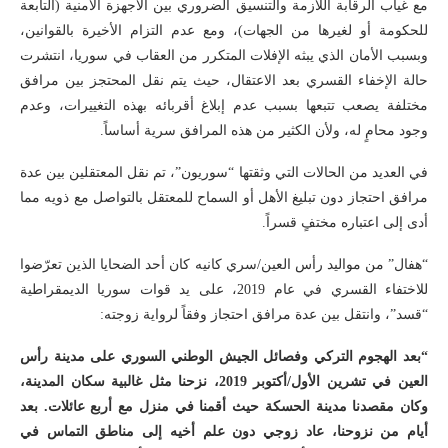
مع غياب الرقابة اللازمة والتنسيق الضروري بين الأجهزة الأمنية (التابعة
للحكومة أو لغيرها من الجهات)، ومع عدم التزام الأخيرة بالقوانين،
وبسبب الأمان الذي يبثه الإفلات المتكرر من العقاب في سوريا، انتشرت
حالة الإخفاء القسري بعد الاعتقال، حيث يتم نقل المحتجز بين مرافق
مختلفة يصعب تتبعها بسبب عدم إبلاغ أقربائه بهذه التغييرات، وعدم
وجود محامٍ له، ولأن الكثير من هذه المرافق سرية أساساً.
في العديد من الحالات التي وثقتها “سوريون”، تم نقل المعتقلين بين عدة
مرافق احتجاز دون تبليغ الأهل أو السماح للمعتقل بالتواصل مع ذويه مما
أدى إلى اعتباره مختفٍ قسراً.
“هفال” من مواليد رأس العين/سري كانيه كان أحد الضحايا الذين تعرّضوا
للاختفاء القسري في عام 2019، على يد قوات سوريا الديمقراطية
“قسد”، وانتقل بين عدة مرافق احتجاز وفقاً لرواية زوجته:
“
بعد الهجوم التركي وفصائل الجيش الوطني السوري على مدينة رأس
العين في تشرين الأول/أكتوبر 2019، نزحنا مثل غالبية سكان المدينة،
وكان مقصدنا مدينة الحسكة حيث أقمنا في منزل مع أربع عائلات. بعد
أيام من نزوحنا، عاد زوجي دون علم أخيه إلى مناطق التماس في