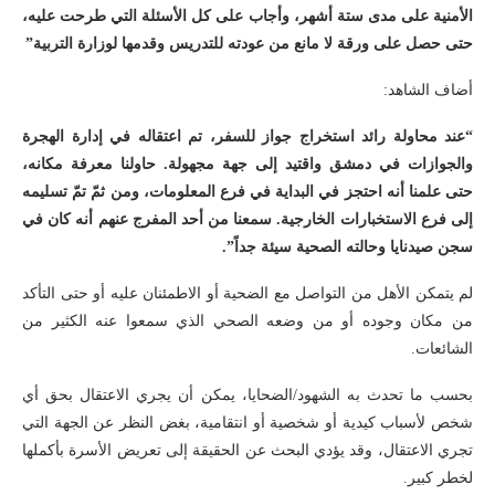
الأمنية على مدى ستة أشهر، وأجاب على كل الأسئلة التي طرحت عليه،
حتى حصل على ورقة لا مانع من عودته للتدريس وقدمها لوزارة التربية
”
أضاف الشاهد:
“عند محاولة رائد استخراج جواز للسفر، تم اعتقاله في إدارة الهجرة
والجوازات في دمشق واقتيد إلى جهة مجهولة. حاولنا معرفة مكانه،
حتى علمنا أنه احتجز في البداية في فرع المعلومات، ومن ثمّ تمّ تسليمه
إلى فرع الاستخبارات الخارجية. سمعنا من أحد المفرج عنهم أنه كان في
سجن صيدنايا وحالته الصحية سيئة جداً”.
لم يتمكن الأهل من التواصل مع الضحية أو الاطمئنان عليه أو حتى التأكد
من مكان وجوده أو من وضعه الصحي الذي سمعوا عنه الكثير من
الشائعات.
بحسب ما تحدث به الشهود/الضحايا، يمكن أن يجري الاعتقال بحق أي
شخص لأسباب كيدية أو شخصية أو انتقامية، بغض النظر عن الجهة التي
تجري الاعتقال، وقد يؤدي البحث عن الحقيقة إلى تعريض الأسرة بأكملها
لخطر كبير.