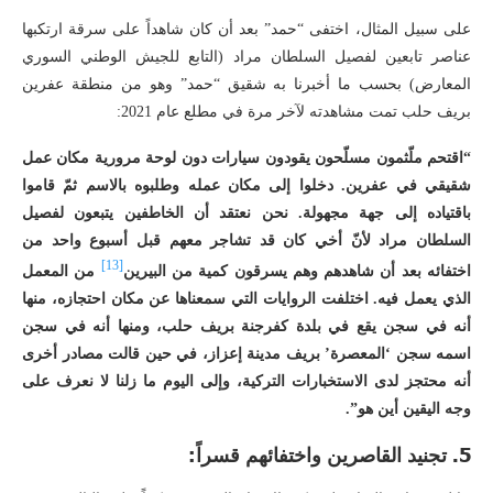
على سبيل المثال، اختفى “حمد” بعد أن كان شاهداً على سرقة ارتكبها
عناصر تابعين لفصيل السلطان مراد (التابع للجيش الوطني السوري
المعارض) بحسب ما أخبرنا به شقيق “حمد” وهو من منطقة عفرين
بريف حلب تمت مشاهدته لآخر مرة في مطلع عام 2021:
“اقتحم ملّثمون مسلّحون يقودون سيارات دون لوحة مرورية مكان عمل
شقيقي
في عفرين
. دخلوا إلى مكان عمله وطلبوه بالاسم ثمّ قاموا
باقتياده إلى جهة مجهولة. نحن نعتقد أن الخاطفين يتبعون لفصيل
السلطان مراد لأنّ أخي كان قد تشاجر معهم قبل أسبوع واحد من
[13]
اختفائه بعد أن شاهدهم وهم يسرقون كمية من البيرين
من المعمل
الذي يعمل فيه. اختلفت الروايات التي سمعناها عن مكان احتجازه، منها
أنه في سجن يقع في بلدة كفرجنة بريف حلب، ومنها أنه في سجن
اسمه سجن ‘المعصرة’ بريف مدينة إعزاز، في حين قالت مصادر أخرى
أنه محتجز لدى الاستخبارات التركية، وإلى اليوم ما زلنا لا نعرف على
وجه اليقين أين هو”.
5.
تجنيد القاصرين واختفائهم قسراً: