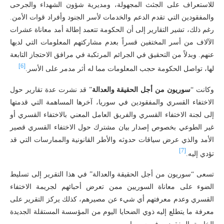
للاستعراف على الجثث المجهولة، ومديرية شؤون الشهداء والجرحى
والمفقودين التي تقدم الدعم والخدمات لأسر الجنود وأفراد قوات الأمن.
رغم ذلك، تشير التقارير إلى أن الحكومة تتعمد إطالة أمد معاناة عشرات
الآلاف من أسر المختفين قسراً بعدم مشاركتهم المعلومات التي لديها
عنهم. وبدلاً من التحقيق في الجرائم المرتكبة في مرافق الاحتجاز التابعة
[6]
لها، تواصل الحكومة حجب المعلومات مما له أثر مدمر على الأسر.
وكانت “
سوريون من أجل الحقيقة والعدالة
” قد نشرت عدة تقارير حول
الاختفاء القسري والمفقودين في سوريا، آخرها المساهمة التي قدمتها
إلى لجنة الاختفاء القسري والفريق العامل المعني بالاختفاء القسري أو
غير الطوعي بخصوص إصدار بيان مشترك حول الاختفاء القسري قصير
الأمد والذي عرض سياقات حدوثه والأطر القانونية والممارسات التي قد
[7]
تؤدي إليه.
تسعى “سوريون من أجل الحقيقة والعدالة” في هذا التقرير إلى تسليط
الضوء على معاناة السوريين ممن تعرض أحبائهم لجريمة الاختفاء
القسري وعدم معرفتهم أي شيء عن مصيرهم، كذلك يركز التقرير على
معرفة ما يتطلع إليه ذوي الضحايا اليوم من المؤسسة المستقلة الجديدة