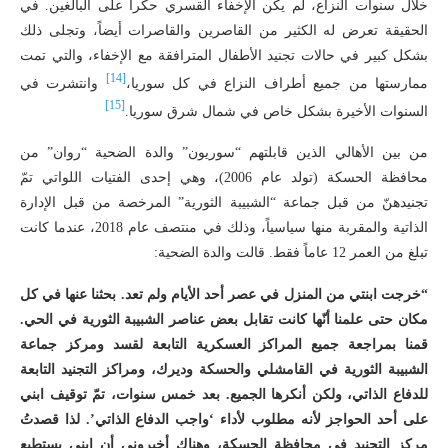
خلال سنوات النزاع، لم يكن الإخفاء القسري حكراً على البالغين. في
الحقيقة تعرض له الكثير من القاصرين والقاصرات أيضاً، وتجلى ذلك
بشكل كبير في حالات تجنيد الأطفال المترافقة مع الإخفاء، والتي تمت
[14]
ممارستها من جميع أطراف النزاع في كل سوريا،
وانتشرت في
[15]
السنوات الأخيرة بشكل خاص في شمال شرق سوريا.
من بين الأهالي الذين قابلتهم “سوريون” والدة الضحية “روان” من
محافظة الحسكة (تولد عام 2006)، وهي إحدى الفتيات اللواتي تمّ
تجنيدهنّ من قبل جماعة “الشبيبة الثورية” المرخصة من قبل الإدارة
الذاتية والمقربة منها سياسياً، وذلك في منتصف عام 2018، عندما كانت
تبلغ من العمر 12 عاماً فقط. قالت والدة الضحية:
“خرجت ابنتي من المنزل في عصر أحد الأيام ولم تعد. بحثنا عنها في كل
مكان حتى علمنا أنّها كانت تقابل بعض عناصر الشبيبة الثورية في الحي.
قمنا بمراجعة جميع المراكز العسكرية التابعة لقسد ومركز جماعة
الشبيبة الثورية في القامشلي والحسكة وديرك، ومراكز التجنيد التابعة
للدفاع الذاتي، ولكن أنكرها الجميع. بعد خمس سنوات، تمّ توقيف ابني
على أحد الحواجز لأنه مطلوب لأداء ‘واجب الدفاع الذاتي’. لذا قصدتُ
مركز التجنيد في محافظة الحسكة، وهناك أخبروني أن ابني يستطيع