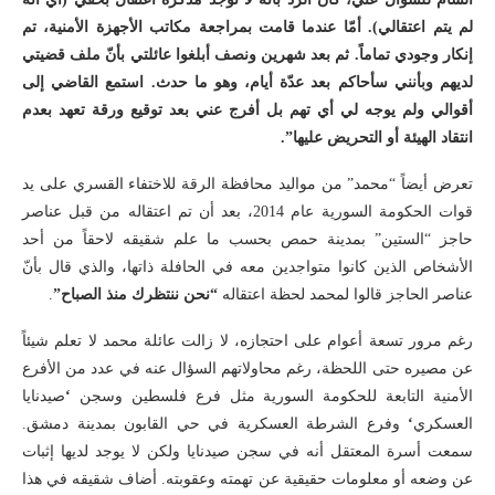
لم يتم اعتقالي). أمّا عندما قامت بمراجعة مكاتب الأجهزة الأمنية، تم
إنكار وجودي تماماً. ثم بعد شهرين ونصف أبلغوا عائلتي بأنّ ملف قضيتي
لديهم وبأنني سأحاكم بعد عدّة أيام، وهو ما حدث. استمع القاضي إلى
أقوالي ولم يوجه لي أي تهم بل أفرج عني بعد توقيع ورقة تعهد بعدم
انتقاد الهيئة أو التحريض عليها”.
تعرض أيضاً “محمد” من مواليد محافظة الرقة للاختفاء القسري على يد
قوات الحكومة السورية عام 2014، بعد أن تم اعتقاله من قبل عناصر
حاجز “الستين” بمدينة حمص بحسب ما علم شقيقه لاحقاً من أحد
الأشخاص الذين كانوا متواجدين معه في الحافلة ذاتها، والذي قال بأنّ
عناصر الحاجز قالوا لمحمد لحظة اعتقاله
“نحن ننتظرك منذ الصباح”
.
رغم مرور تسعة أعوام على احتجازه، لا زالت عائلة محمد لا تعلم شيئاً
عن مصيره حتى اللحظة، رغم محاولاتهم السؤال عنه في عدد من الأفرع
الأمنية التابعة للحكومة السورية مثل فرع فلسطين وسجن
‘
صيدنايا
العسكري
‘
وفرع الشرطة العسكرية في حي القابون بمدينة دمشق.
سمعت أسرة المعتقل أنه في سجن صيدنايا ولكن لا يوجد لديها إثبات
عن وضعه أو معلومات حقيقية عن تهمته وعقوبته. أضاف شقيقه في هذا