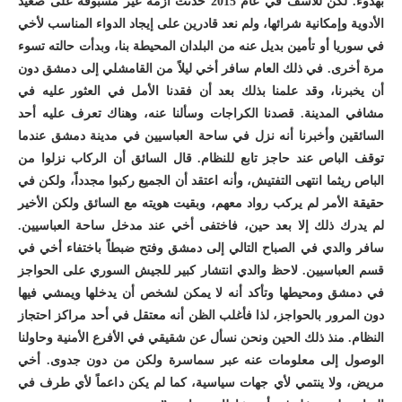
بهدوء. لكن للأسف في عام 2015 حدثت أزمة غير مسبوقة على صعيد
الأدوية وإمكانية شرائها، ولم نعد قادرين على إيجاد الدواء المناسب لأخي
في سوريا أو تأمين بديل عنه من البلدان المحيطة بنا، وبدأت حالته تسوء
مرة أخرى. في ذلك العام سافر أخي ليلاً من القامشلي إلى دمشق دون
أن يخبرنا، وقد علمنا بذلك بعد أن فقدنا الأمل في العثور عليه في
مشافي المدينة. قصدنا الكراجات وسألنا عنه، وهناك تعرف عليه أحد
السائقين وأخبرنا أنه نزل في ساحة العباسيين في مدينة دمشق عندما
توقف الباص عند حاجز تابع للنظام. قال السائق أن الركاب نزلوا من
الباص ريثما انتهى التفتيش، وأنه اعتقد أن الجميع ركبوا مجدداً، ولكن في
حقيقة الأمر لم يركب رواد معهم، وبقيت هويته مع السائق ولكن الأخير
لم يدرك ذلك إلا بعد حين، فاختفى أخي عند مدخل ساحة العباسيين.
سافر والدي في الصباح التالي إلى دمشق وفتح ضبطاً باختفاء أخي في
قسم العباسيين. لاحظ والدي انتشار كبير للجيش السوري على الحواجز
في دمشق ومحيطها وتأكد أنه لا يمكن لشخص أن يدخلها ويمشي فيها
دون المرور بالحواجز، لذا فأغلب الظن أنه معتقل في أحد مراكز احتجاز
النظام. منذ ذلك الحين ونحن نسأل عن شقيقي في الأفرع الأمنية وحاولنا
الوصول إلى معلومات عنه عبر سماسرة ولكن من دون جدوى. أخي
مريض، ولا ينتمي لأي جهات سياسية، كما لم يكن داعماً لأي طرف في