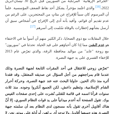
“الجرائم الإرهابية” المرتكبة من السوريين قبل تاريخ 30 نيسان/أبريل
[16]
2022،
والذي اعتُمد مؤخراً، يشكل أحد نقاط الضعف المؤسسية. علماً
أن المرسوم كان سبباً للإفراج عن مئاتٍ من المحتجزين، على الرغم من
عدم تقديم أي قوائم، وأفيد بأنه أدى إلى الإفراج عن أشخاص سبق أن
[17]
أرسل بشأنهم إخطارات بالوفاة سُلمت إلى أسرهم.
خلال المقابلات مع ذوي الضحايا، ذكر الكثير منهم أن أسوأ ما في الاختفاء
هو
عدم اليقين
مما إذا كان أحباؤهم على قيد الحياة. تحدثنا في “سوريون”
مع زوجة “عابد” من مواليد محافظة الرقة، والذي تعرّض عام 2013
للإخفاء القسري على يد جبهة النصرة.
“تعرّض زوجي للاعتقال في أحد المقرات التابعة لجبهة النصرة وذلك
عندما قام بمراجعتهم من أجل السؤال عن صديقه المعتقل، وقد فقدنا
أثره منذ ذاك الحين. حاولنا البحث عنه عند جبهة النصرة، وحركة أحرار
الشام الإسلامية، وتنظيم داعش، لكن الجميع أنكروا وجوده. منذ ثلاث
سنوات قرأنا اسمه في قائمة للقتلى نُشرت على إحدى صفحات الفيس
بوك. تقول الصفحة أنه أعدم ميدانياً على يد قوات النظام السوري، إلا أنّ
هناك أقاويل أخرى تقول بأنه مسجون لدى النظام بعد أن سلمته جبهة
النصرة. هذه جميعها أقاويل ولا توجد أي براهين أو أدلة على موته. نحن لا