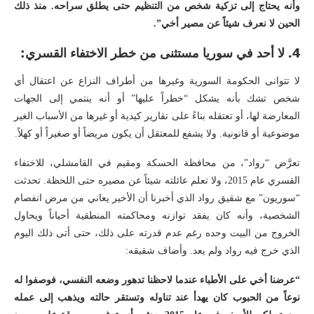
وأنه يحتاج إلى تزكية شخص من التنظيم حتى يطلق سراحه. منذ ذلك
الحين لا نعرف شيئاً عن مصير أخي”.
4.
لا أحد في سوريا مستثنى من خطر الاختفاء القسري:
لا تتوانى الحكومة السورية وغيرها من أطراف النزاع عن اعتقال أي
شخص تشك بأنه يشكل “خطراً عليها” أو أنه ينتمي إلى الجهات
المعارضة لها، أو تعتقله بناءً على تقارير كيدية أو غيرها من الأسباب الغير
موضوعية أو قانونية. ولا يشفع للمعتقل أن يكون مريضاً أو صغيراً أو كهلاً.
تعرَّض “رواد”، من محافظة الحسكة ومقيم في القامشلي، للاختفاء
القسري عام 2015، ولا تعلم عائلته شيئاً عن مصيره حتى اللحظة. تحدثت
“سوريون” مع شقيق رواد الذي أخبرنا أن الأخير يعاني من مرض انفصام
الشخصية، وأنه كان يفقد توازنه ومحاكمته المنطقية أحياناً ويحاول
الخروج من البيت وحده رغم عدم قدرته على ذلك، حتى أتى ذلك اليوم
الذي خرج فيه رواد ولم يعد. وأضاف شقيقه:
“عرضنا أخي على الأطباء عندما لاحظنا تدهور وضعه النفسي، فوصفوا له
نوعاً من الحبوب كان يهدأ عند تناوله وتستقر حالته ويذهب إلى عمله