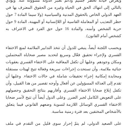
ويُعرض حياته لخطر جسيم ودائم تعتبر الدولة مسؤولة عنه. ويؤدي
بالتالي إلى انتهاك الحق في الحياة وغيره من الحقوق المعترف بها في
العهد الدولي الخاص بالحقوق المدنية والسياسية (ولا سيما المادة 7 حول
حظر التعذيب أو المعاملة القاسية أو اللاإنسانية أو المهينة، المادة 9 حول
حرية الشخص وأمنه، والمادة 16 حول حق الفرد في الاعتراف به
كشخص أمام القانون).
وبحسب اللجنة أيضاً، ينبغي للدول أن تتخذ التدابير الملائمة لمنع الاختفاء
القسري ولإجراء تحقيق فعّال وسريع لتحديد مصير ضحاياه المحتملين
ومكان وجودهم. وعليها أن تكفل المعاقبة على الاختفاء القسري بعقوبات
جنائية ملائمة، وأن تستحدث إجراءات سريعة وفعالة تتيح لهيئات مستقلة
ومحايدة إمكانية إجراء تحقيقات شاملة في حالات الاختفاء. وعليها أن
تقدم إلى العدالة المسؤولين عن أفعال وأوجه تقصير من هذا القبيل، وأن
تكفل إبلاغ ضحايا الاختفاء القسري وأقاربهم بنتائج التحقيق وحصولهم
على التعويض الكامل لجبر الضرر. وعلى الدول أيضاً أن تتيح لأسر ضحايا
الاختفاء القسري الوسائل اللازمة لتسوية وضعهم القانوني فيما يتعلق
بالأشخاص المختفين بعد فترة زمنية مناسبة.
على الصعيد الدولي، لم يتمّ إحراز سوى قليل من التقدم في ملف