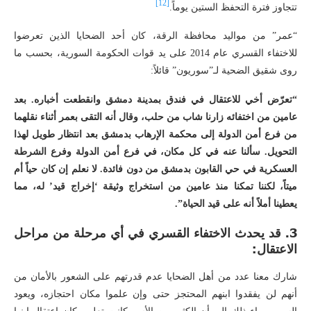
[12]
تتجاوز فترة التحفظ الستين يوماً.
“عمر” من مواليد محافظة الرقة، كان أحد الضحايا الذين تعرضوا
للاختفاء القسري عام 2014 على يد قوات الحكومة السورية، بحسب ما
روى شقيق الضحية لـ”سوريون” قائلاً:
“تعرّض أخي للاعتقال في فندق بمدينة دمشق وانقطعت أخباره. بعد
عامين من اختفائه زارنا شاب من حلب، وقال أنه التقى بعمر أثناء نقلهما
من فرع أمن الدولة إلى محكمة الإرهاب بدمشق بعد انتظار طويل لهذا
التحويل. سألنا عنه في كل مكان، في فرع أمن الدولة وفرع الشرطة
العسكرية في حي القابون بدمشق من دون فائدة. لا نعلم إن كان حياً أم
ميتاً، لكننا تمكنا منذ عامين من استخراج وثيقة ‘إخراج قيد’ له، مما
يعطينا أملاً أنه على قيد الحياة”.
3.
قد يحدث الاختفاء القسري في أي مرحلة من مراحل
الاعتقال:
شارك معنا عدد من أهل الضحايا عدم قدرتهم على الشعور بالأمان من
أنهم لن يفقدوا ابنهم المحتجز حتى وإن علموا مكان احتجازه، ويعود