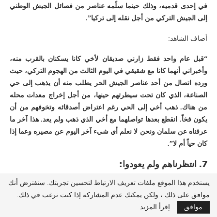
في إحدى قدميه، وذلك حينما سلّمه عناصر من فصائل الجيش الوطني
إلى الجيش التركي من أجل نقله إلى تركيا”.
أضاف الشاهد:
“قبل عام واحد فقط زارني صديقان لأخي كانا يسكنان بالقرب منه،
وأخبراني أنهما كانا مع شقيقي في اليوم الثالث من الهجوم التركي، حيث
ورده اتصال من أحد عناصر الجيش الحر يطلب منه أن يذهب إلى حي
الصناعة، الذي كان تحت سيطرتهم حينها، من أجل إخراج معدات محله
من هناك. ذهب أخي إلى الحي رغم اعتراض أصدقائه وتخوفهم من أن
يكون فخاً. انقطع بعدها تواصلهما مع أخي الذي ذهب ولم يعد. هذا آخر ما
عرفناه عن سلمان ونحن لا نعلم أي شيء آخر اليوم عن مصيره وعما إذا
كان حياً أم لا”.
7.
انتظرناهم ولم يعودوا:
يستخدم هذا الموقع ملفات تعريف الارتباط لتحسين تجربتك. سنفترض أنك
لا يقتصر ضحايا الإخفاء القسري على الأشخاص الذين اختفوا قسراً، بل
موافق على ذلك ، ولكن يمكنك عدم المشاركة إذا كنت ترغب في ذلك.
يشمل أسرهم أيضاَ حيث تعاني عائلات الأشخاص المختفين من عدم
موافق
إقرأ المزيد
معرفة ما حدث مع أبنائهم وبناتهم، ومكان احتجازهم، أو كيف تتم