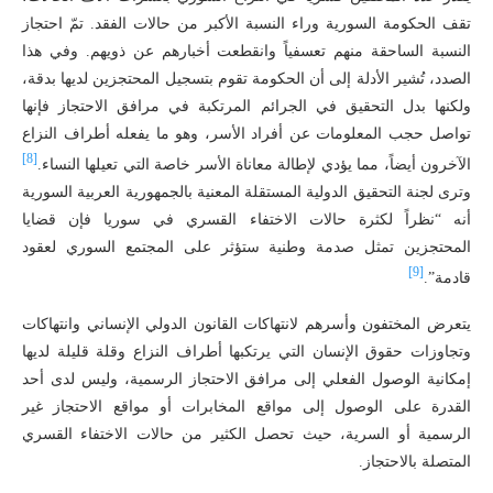
تقف الحكومة السورية وراء النسبة الأكبر من حالات الفقد. تمّ احتجاز
النسبة الساحقة منهم تعسفياً وانقطعت أخبارهم عن ذويهم. وفي هذا
الصدد، تُشير الأدلة إلى أن الحكومة تقوم بتسجيل المحتجزين لديها بدقة،
ولكنها بدل التحقيق في الجرائم المرتكبة في مرافق الاحتجاز فإنها
تواصل حجب المعلومات عن أفراد الأسر، وهو ما يفعله أطراف النزاع
[8]
الآخرون أيضاً، مما يؤدي لإطالة معاناة الأسر خاصة التي تعيلها النساء.
وترى لجنة التحقيق الدولية المستقلة المعنية بالجمهورية العربية السورية
أنه “نظراً لكثرة حالات الاختفاء القسري في سوريا فإن قضايا
المحتجزين تمثل صدمة وطنية ستؤثر على المجتمع السوري لعقود
[9]
قادمة”.
يتعرض المختفون وأسرهم لانتهاكات القانون الدولي الإنساني وانتهاكات
وتجاوزات حقوق الإنسان التي يرتكبها أطراف النزاع وقلة قليلة لديها
إمكانية الوصول الفعلي إلى مرافق الاحتجاز الرسمية، وليس لدى أحد
القدرة على الوصول إلى مواقع المخابرات أو مواقع الاحتجاز غير
الرسمية أو السرية، حيث تحصل الكثير من حالات الاختفاء القسري
المتصلة بالاحتجاز.