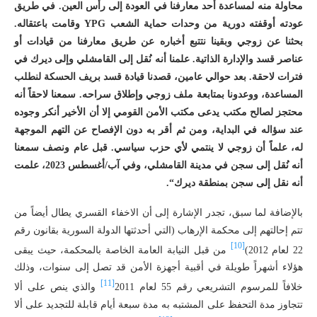
محاولة منه لمساعدة أحد معارفنا في العودة إلى رأس العين. في طريق
عودته أوقفته دورية من وحدات حماية الشعب
YPG
وقامت باعتقاله.
بحثنا عن زوجي وبقينا نتتبع أخباره عن طريق معارفنا من قيادات أو
عناصر قسد والإدارة الذاتية. علمنا أنه نُقل إلى القامشلي وإلى ديرك في
فترات لاحقة. بعد حوالي عامين، قصدنا قيادة قسد بريف الحسكة لنطلب
المساعدة، ووعدونا بمتابعة ملف زوجي وإطلاق سراحه. سمعنا لاحقاً أنه
محتجز لصالح مكتب
يدعى مكتب
الأمن القومي إلا أن الأخير أنكر وجوده
عند سؤاله في البداية، ومن ثم أقر به دون الإفصاح عن التهم الموجهة
له، علماً أن زوجي لا ينتمي لأي حزب سياسي. قبل عام ونصف سمعنا
أنه نُقل إلى سجن في مدينة القامشلي، وفي آب/أغسطس 2023، علمت
أنه نقل إلى سجن بمنطقة ديرك
“.
بالإضافة لما سبق، تجدر الإشارة إلى أن الاخفاء القسري يطال أيضاً من
تتم إحالتهم إلى محكمة الإرهاب (التي أحدثتها الدولة السورية بقانون رقم
[10]
22 لعام 2012)
من قبل النيابة العامة الخاصة بالمحكمة، حيث يبقى
هؤلاء أشهراً طويلة في أقبية أجهزة الأمن قد تصل إلى سنوات، وذلك
[11]
خلافاً للمرسوم التشريعي رقم 55 لعام 2011
والذي ينص على ألا
تتجاوز مدة التحفظ على المشتبه به مدة سبعة أيام قابلة للتجديد على ألا