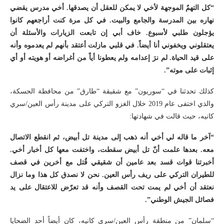
“كل التهمٌ الموجهة لأخي لا يمكن للعقل أن يصدقها. أخي مدرس يقضي
نهاره بين المدرسة والجامع والبيت. في كل مرة كنت أراجعهم كانوا
يؤجلون طلبي لأسبوع. خاف أبي إن تابعت الزيارات والأسئلة أن
يعتقلوني ويخفوني أنا أيضاً. في قلبي مازلت أعتقد بأنهم لم يعدموه وأنه
على قيد الحياة. لم نرَ إعدامه ولم يعطونا أياً من أغراضه أو هويته أو أي
إثبات على موته”.
كذلك تحدثنا في “سوريون” مع شقيقة “طارق” من محافظة الحسكة،
والذي اختفى عام 2019 خلال الغزو التركي على مدينة رأس العين/سري
كانيه، حيث قالت في شهادتها:
“آخر ما قاله لي أخي أنه ذهب إلى مدينة تل أبيض، ثم انقطع الاتصال
معه. بعدها علمت أنّ تل أبيض سقطت، واختفت معها كل أخبار أخي.
أخبرتنا قوات قسد بعد عامين أن شقيقي قُتل مع أخرين في قصف
للطيران التركي على ريف رأس العين. نحن لا نصدق كل هذا وما نزال
نعتقد أن أخي لم يمت تحت القصف وأنه قد تعرّض للاعتقال على يد
فصائل الجيش الوطني”.
“سلمان” من منطقة رأس العين/سري كانيه، كان أيضاً أحد الضحايا