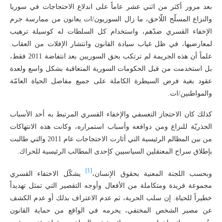
بعد مرور أكثر من اثني عشر عاماً على اندلاع الاحتجاجات في سوريا
والنزاع المسلّح اللّاحق، ما زال السوريون/ات يعانون من ممارسة جرم
الإخفاء القسري ضدّهم، واستخدام كل السلطات له كوسيلة ترهيب
لمعارضيها، في ظل غياب سيادة القانون وانتشار الإفلات من العقاب.
علماً أن هذه الجريمة لم ترتكب بحق السوريين بعد انتفاضة 2011 فقط،
بل استخدمت من قبل الحكومات السورية المتعاقبة بشكل واسع ولعدة
عقود بغية فرض السيطرة الكاملة على جميع مفاصل الحياة العامّة
والمواطنين/ات.
كذلك كان الاحتجاز التعسفي والإخفاء القسري المرتبط به أحد الأسباب
الجذريّة للنزاع ومن دوافعه وأسباب استمراره، وكانت هذه الانتهاكات
من بين المظالم الرئيسية التي أثارت الاحتجاجات عام 2011 والتي طالبت
بإطلاق سراح المعتقلين السياسيين كإحدى المطالب الرئيسية للحراك.
[1]
وبحسب اللجنة المعنية بحقوق الإنسان،
يشكّل الاختفاء القسري
مجموعة فريدة ومتكاملة من الأفعال وأوجه التقصير التي تمثل تهديداً
خطيراً للحياة. إن سلب الحرية، ثم عدم الاعتراف بذلك أو عدم الكشف
عن مصير الشخص المختفي، يحرمه في الواقع من حماية القانون