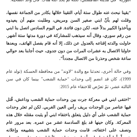
“بقينا نبحث عنه طوال ستة أيام، التقينا خلالها بكادر من الجماعة نفسها،
وقلت لهم بأنّ ابني صغير السن ومريض، وطلبت منهم أن يعيدوه
ويأخذوا الكبير بدلاً عنه، لكن دون فائدة. في اليوم السادس اتصل بنا ابني
من رقم سوري، وقال أنه سيذهب للمشاركة في دورة مدتها ستة أشهر.
حاولت والدته إقناعه بالعدول عن ذلك، إلا أنه قام بفصل الهاتف، وبعدها
حاولنا الاتصال به عشرات المرات من دون جدوى، حيث أجابنا بعد حوالي
ساعة شخص وحذرنا من الاتصال مجدداً”.
وفي حالة أخرى، تحدثنا مع والدة “لاوند” من محافظة الحسكة (تولد عام
1999)، كان قد انضم إلى وحدات “حماية الشعب” بينما كان في سن
الثالثة عشر، ثمّ تعرّض للاختفاء عام 2015:
“اختفى ابني في معركة جرت بين وحدات حماية الشعب وداعش، قُتل
فيها عناصر من الوحدات بريف رأس العين الغربي. لكن لم تعثر وحدات
حماية الشعب على أي دليل يتعلق باختفاء ابني أو يثبت مقتله خلال هذه
المعركة. وكان حينها قد بلغ السادسة عشر من عمره. بعد مرور عام
ونصف على اختفائه، قامت وحدات حماية الشعب بتشييعه وإعلانه