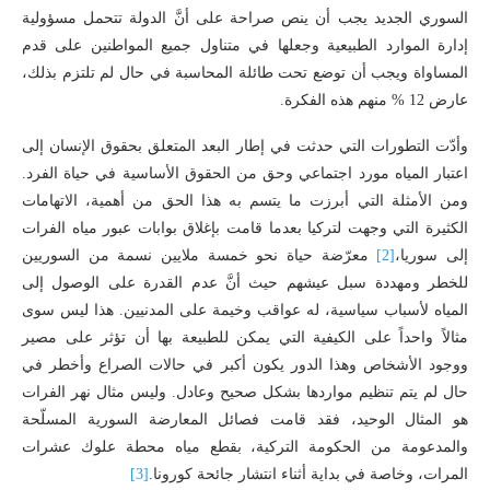
السوري الجديد يجب أن ينص صراحة على أنَّ الدولة تتحمل مسؤولية
إدارة الموارد الطبيعية وجعلها في متناول جميع المواطنين على قدم
المساواة ويجب أن توضع تحت طائلة المحاسبة في حال لم تلتزم بذلك،
عارض 12 % منهم هذه الفكرة.
وأدّت التطورات التي حدثت في إطار البعد المتعلق بحقوق الإنسان إلى
اعتبار المياه مورد اجتماعي وحق من الحقوق الأساسية في حياة الفرد.
ومن الأمثلة التي أبرزت ما يتسم به هذا الحق من أهمية، الاتهامات
الكثيرة التي وجهت لتركيا بعدما قامت بإغلاق بوابات عبور مياه الفرات
إلى سوريا،
[2]
معرّضة حياة نحو خمسة ملايين نسمة من السوريين
للخطر ومهددة سبل عيشهم حيث أنَّ عدم القدرة على الوصول إلى
المياه لأسباب سياسية، له عواقب وخيمة على المدنيين. هذا ليس سوى
مثالاً واحداً على الكيفية التي يمكن للطبيعة بها أن تؤثر على مصير
ووجود الأشخاص وهذا الدور يكون أكبر في حالات الصراع وأخطر في
حال لم يتم تنظيم مواردها بشكل صحيح وعادل. وليس مثال نهر الفرات
هو المثال الوحيد، فقد قامت فصائل المعارضة السورية المسلّحة
والمدعومة من الحكومة التركية، بقطع مياه محطة علوك عشرات
المرات، وخاصة في بداية أثناء انتشار جائحة كورونا.
[3]