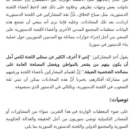
تناولت بعض وجهات نظرهم. وعلاوة على ذلك فقد لاحظ أعضاء اللجنة
الدستورية، مثل صباح الحلاق، بأنَّ ثقة المشاركين في اللجنة الدستورية
ازدادت بعد تلك المحادثات. وعليه فإننا نرى أنه ينبغي أن تشجع هذه
البيانات منظمات المجتمع المدني الأخرى وأعضاء اللجنة الدستورية على
السعي من أجل إجراء حوارات مماثلة مع المدنيين السوريين حول عملية
بناء الدستور في سوريا.
يقول أحد المشاركين: “
إنني لا أعرف الكثير عن ممثلي اللجنة لكنني آمل
أن يكون بينهم من يشعر بالمواطن ويفضل المصلحة العامة على
مصالحه الشخصية الضيقة.
” إنَّ اهتمام المشاركين بأعضاء اللجنة ورغبتهم
في مشاركة أفكارهم، يخبرنا أنَّ هذه المحادثات يمكن أن تبني ثقة
الشعوب في اللجنة الدستورية، وبالتالي في الدستور الذي ستصوغه.
توصيات:
على ضوء المعطيات الواردة في هذا التقرير، سواء من المشاورات أو
المصادر التكميلية توصي سوريون من أجل الحقيقة والعدالة الحكومة
السورية والمجتمع الدولي واللجنة الدستورية السورية بما يلي: