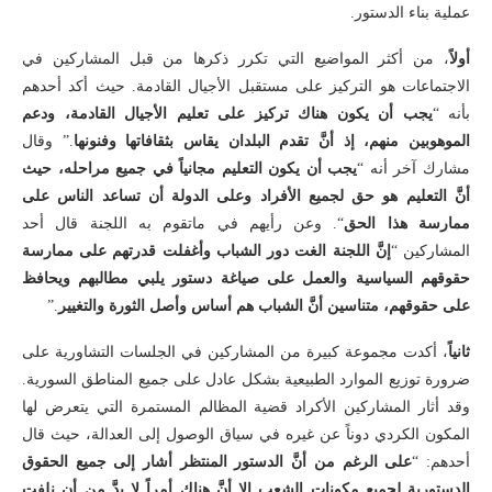
عملية بناء الدستور.
أولاً
، من أكثر المواضيع التي تكرر ذكرها من قبل المشاركين في
الاجتماعات هو التركيز على مستقبل الأجيال القادمة. حيث أكد أحدهم
بأنه “
يجب أن يكون هناك تركيز على تعليم الأجيال القادمة، ودعم
الموهوبين منهم، إذ أنَّ تقدم البلدان يقاس بثقافاتها وفنونها
.” وقال
مشارك آخر أنه “
يجب أن يكون التعليم مجانياً في جميع مراحله، حيث
أنَّ التعليم هو حق لجميع الأفراد وعلى الدولة أن تساعد الناس على
ممارسة هذا الحق
“. وعن رأيهم في ماتقوم به اللجنة قال أحد
المشاركين “
إنَّ اللجنة الغت دور الشباب وأغفلت قدرتهم على ممارسة
حقوقهم السياسية والعمل على صياغة دستور يلبي مطالبهم ويحافظ
على حقوقهم، متناسين أنَّ الشباب هم أساس وأصل الثورة والتغيير
.”
ثانياً
، أكدت مجموعة كبيرة من المشاركين في الجلسات التشاورية على
ضرورة توزيع الموارد الطبيعية بشكل عادل على جميع المناطق السورية.
وقد أثار المشاركين الأكراد قضية المظالم المستمرة التي يتعرض لها
المكون الكردي دوناً عن غيره في سياق الوصول إلى العدالة، حيث قال
أحدهم: “
على الرغم من أنَّ الدستور المنتظر أشار إلى جميع الحقوق
الدستورية لجميع مكونات الشعب إلا أنَّ هناك أمراً لا بدَّ من أن نلفت