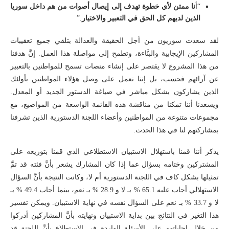
“أ
نا ممتن لأي خطوة تهدف إلى إيصال أصوات من هم داخل سوريا
الذين لديهم كل الحق في التعبير والاختيار
.”
لقد سعدت سوريون من أجل الحقيقة والعدالة بتلقي جميع تعقيبات
المشاركين الإيجابية والبنَّاءة، وتطمح إلى مواصلة هذا العمل. إنَّ هدفنا
من هذا المشروع لا يقتصر على إنشاء منصات تسمح للمواطنين بالتعبير
عن آرائهم فحسب، بل إننا نعمل على وصل هؤلاء المواطنين بأولئك
الذين يشاركون بشكل مباشر في صياغة الدستور الجديد أو المعدل.
ويسعدنا أننا تمكنا من مناقشة هذه القائمة الواسعة من المواضيع، مع
مجموعات متنوعة من المواطنين وأعضاء اللجنة الدستورية الذين تشرفنا
بمشاركتهم لنا في هذا الحدث.
يذكر أننا قمنا باستهلال الاستبيان الاستطلاعي الذي قمنا بتوزيعه على
المشتركين وختامه بسؤال عما إذا كان المشارك يشعر بأنَّ فئته قد تمَّ
تمثيلها بشكل كاف في اللجنة الدستورية أم لا، وكانت النتيجة بأنَّ السؤال
الاستهلالي أجاب عليه 65.1 % بـ لا و 28.9 % بـ نعم، بينما أجاب 49.4 % بـ
لا و 33.7 % بـ نعم على السؤال نفسه في نهاية الاستبيان. ويمكن تفسير
هذا التغير في النتائج بين بداية الاستبيان ونهايته بأنَّ المشاركين أدركوا
من خلال إجاباتهم على الأسئلة الواردة في الاستطلاع بأنَّ اللجنة قد