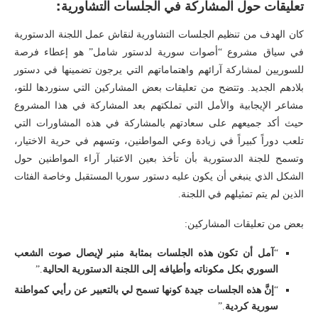
تعليقات حول المشاركة في الجلسات التشاورية:
كان الهدف من تنظيم الجلسات التشاورية لنقاش عمل اللجنة الدستورية
في سياق مشروع “أصوات سورية لدستور شامل” هو إعطاء فرصة
للسوريين لمشاركة آرائهم واهتماماتهم التي يرجون تضمينها في دستور
بلادهم الجديد. وتتضح من تعليقات بعض المشاركين التي سنوردها للتو،
مشاعر الإيجابية والأمل التي تملكتهم بعد المشاركة في هذا المشروع
حيث أكد جميعهم على سعادتهم بالمشاركة في هذه المشاورات التي
تلعب دوراً كبيراً في زيادة وعي المواطنين، وتسهم في حرية الاختيار،
وتسمح للجنة الدستورية بأن تأخذ بعين الاعتبار آراء المواطنين حول
الشكل الذي ينبغي أن يكون عليه دستور سوريا المستقبل وخاصة الفئات
الذين لم يتم تمثيلهم في اللجنة.
بعض من تعليقات المشاركين:
“
آمل أن تكون هذه الجلسات بمثابة منبر لإيصال صوت الشعب
السوري بكل مكوناته وأطيافه إلى اللجنة الدستورية الحالية
.”
“
إنَّ هذه الجلسات جيدة كونها تسمح لي بالتعبير عن رأيي كمواطنة
سورية كردية
.”