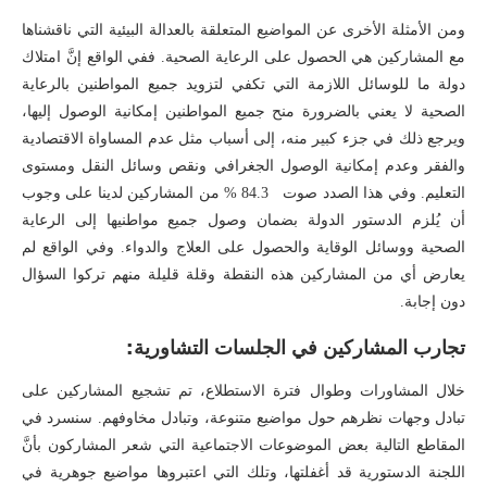
ومن الأمثلة الأخرى عن المواضيع المتعلقة بالعدالة البيئية التي ناقشناها
مع المشاركين هي الحصول على الرعاية الصحية. ففي الواقع إنَّ امتلاك
دولة ما للوسائل اللازمة التي تكفي لتزويد جميع المواطنين بالرعاية
الصحية لا يعني بالضرورة منح جميع المواطنين إمكانية الوصول إليها،
ويرجع ذلك في جزء كبير منه، إلى أسباب مثل عدم المساواة الاقتصادية
والفقر وعدم إمكانية الوصول الجغرافي ونقص وسائل النقل ومستوى
التعليم. وفي هذا الصدد صوت 84.3 % من المشاركين لدينا على وجوب
أن يُلزم الدستور الدولة بضمان وصول جميع مواطنيها إلى الرعاية
الصحية ووسائل الوقاية والحصول على العلاج والدواء. وفي الواقع لم
يعارض أي من المشاركين هذه النقطة وقلة قليلة منهم تركوا السؤال
دون إجابة.
تجارب المشاركين في الجلسات التشاورية:
خلال المشاورات وطوال فترة الاستطلاع، تم تشجيع المشاركين على
تبادل وجهات نظرهم حول مواضيع متنوعة، وتبادل مخاوفهم. سنسرد في
المقاطع التالية بعض الموضوعات الاجتماعية التي شعر المشاركون بأنَّ
اللجنة الدستورية قد أغفلتها، وتلك التي اعتبروها مواضيع جوهرية في