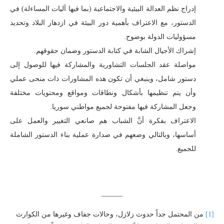
إدراج نظم العدالة البيئية والاجتماعية (بما فيها آليات المساءلة) في
الدستور، مع الاعتراف بأهمية دور البيئة في ازدهار البلاد وتحديد
مسؤوليات الدولة بوضوح.
إشراك الأجيال الشابة في كتابة الدستور وضمان حقوقهم.
مواصلة عقد الجلسات التشاورية والمشاركة فيها للوصول إلى
دستور شامل، وينبغي أن تكون هذه المشاورات ذات منحى عملي
وأن يتم تنظيمها بأشكال ونطاقات ومواقع ومحتويات مختلفة
وجعل المشاركة فيها مفتوحة لجميع مواطني سوريا.
الاعتراف بفكرة أنَّ الشباب هم صانعي التغيير والعمل على
أساسها، وبالتالي وضعهم في صدارة عملية بناء الدستور الشاملة
للجميع.
______
[1]
من المحتمل جداً حدوث زلازل، وحالات جفاف وغيرها من الكوارث