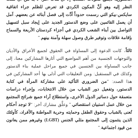
النظر إليه وهو أنَّ المكون الكردي قد تعرض للظلم جراء اتفاقية
سايكس-بيكو التي رسمت حدوداً أدَّت إلى فصل أبنائه عن بعضهم. آمل
أن يعمل القائمين على وضع الدستور الجديد على إيجاد سبل لتسهيل
التواصل بين أبناء الشعب الكردي في أجزاء كردستان الأربعة والسماح
بإقامة علاقات وتوفير طرق وصول سهلة وآمنة بينهم
.”
ثالثاً
، كانت الدعوة إلى المساواة في الحقوق لجميع الأعراق والأديان
والتوجهات الجنسية من أهم المواضيع التي أثارها المشاركين معنا، إلى
جانب المساواة بين الجنسين في جميع مراحل عملية بناء الدستور
وكذلك في المستقبل: ومن التعليقات التي أدلى بها أحد المشاركين في
هذا الصدد: “
من الضروري التأكيد على مشاركة المرأة في كتابة
الدستور، وتفعيل دور الشباب من خلال الانتخابات، وإجراء دراسات
متعمقة حول دساتير الدول الأخرى، واستطلاع آراء جميع شرائح المجتمع
من خلال عمل استبيان استقصائي
.” وعلَّق مشارك آخر: “
لا توجد أحكام
تُعنى بالشباب وحقوق الطفل وحمايته وحرية المواطنة والأفراد، كأولئك
الذين ينتمون إلى المجتمع مثلي الجنس (
LGBT
) وغيرهم ممن يعانون
من قيود اجتماعية
.”