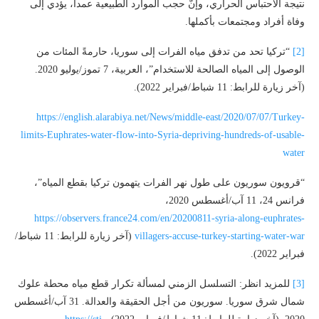
نتيجة الاحتباس الحراري، وإنَّ حجب الموارد الطبيعية عمداً، يؤدي إلى
وفاة أفراد ومجتمعات بأكملها.
[2]
“تركيا تحد من تدفق مياه الفرات إلى سوريا، حارمةً المئات من
الوصول إلى المياه الصالحة للاستخدام”، العربية، 7 تموز/يوليو 2020.
(آخر زيارة للرابط: 11 شباط/فبراير 2022).
https://english.alarabiya.net/News/middle-east/2020/07/07/Turkey-
limits-Euphrates-water-flow-into-Syria-depriving-hundreds-of-usable-
water
“قرويون سوريون على طول نهر الفرات يتهمون تركيا بقطع المياه”،
فرانس 24، 11 آب/أغسطس 2020،
https://observers.france24.com/en/20200811-syria-along-euphrates-
villagers-accuse-turkey-starting-water-war
(آخر زيارة للرابط: 11 شباط/
فبراير 2022).
[3]
للمزيد انظر: التسلسل الزمني لمسألة تكرار قطع مياه محطة علوك
شمال شرق سوريا. سوريون من أجل الحقيقة والعدالة. 31 آب/أغسطس