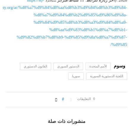
2020. (آخر زيارة للرابط: 11 شباط/فبراير 2022).
https://stj-
sy.org/ar/%d8%a7%d9%84%d8%aa%d8%b3%d9%84%d8%b3%d9%84-
%d8%a7%d9%84%d8%b2%d9%85%d9%86%d9%8a-
%d9%84%d9%85%d8%b3%d8%a3%d9%84%d8%a9-
%d8%aa%d9%83%d8%b1%d8%a7%d8%b1-
%d9%82%d8%b7%d8%b9-%d9%85%d9%8a%d8%a7%d9%87-
%d9%85/
الأمم المتحدة
الدستور السوري
القانون الدستوري
اللجنة الدستورية السورية
سوريا
0 التعليقات
0
منشورات ذات صلة