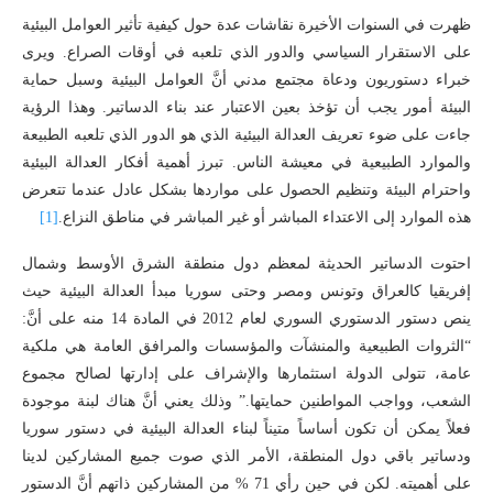
ظهرت في السنوات الأخيرة نقاشات عدة حول كيفية تأثير العوامل البيئية
على الاستقرار السياسي والدور الذي تلعبه في أوقات الصراع. ويرى
خبراء دستوريون ودعاة مجتمع مدني أنَّ العوامل البيئية وسبل حماية
البيئة أمور يجب أن تؤخذ بعين الاعتبار عند بناء الدساتير. وهذا الرؤية
جاءت على ضوء تعريف العدالة البيئية الذي هو الدور الذي تلعبه الطبيعة
والموارد الطبيعية في معيشة الناس. تبرز أهمية أفكار العدالة البيئية
واحترام البيئة وتنظيم الحصول على مواردها بشكل عادل عندما تتعرض
هذه الموارد إلى الاعتداء المباشر أو غير المباشر في مناطق النزاع.
[1]
احتوت الدساتير الحديثة لمعظم دول منطقة الشرق الأوسط وشمال
إفريقيا كالعراق وتونس ومصر وحتى سوريا مبدأ العدالة البيئية حيث
ينص دستور الدستوري السوري لعام 2012 في المادة 14 منه على أنَّ:
“الثروات الطبيعية والمنشآت والمؤسسات والمرافق العامة هي ملكية
عامة، تتولى الدولة استثمارها والإشراف على إدارتها لصالح مجموع
الشعب، وواجب المواطنين حمايتها.” وذلك يعني أنَّ هناك لبنة موجودة
فعلاً يمكن أن تكون أساساً متيناً لبناء العدالة البيئية في دستور سوريا
ودساتير باقي دول المنطقة، الأمر الذي صوت جميع المشاركين لدينا
على أهميته. لكن في حين رأي 71 % من المشاركين ذاتهم أنَّ الدستور