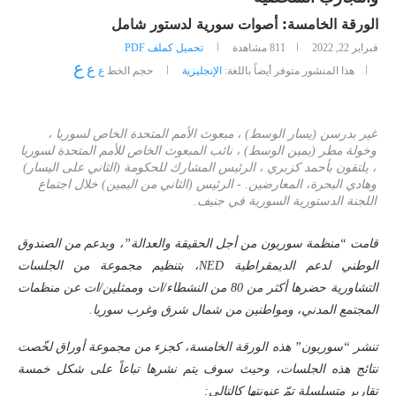
الورقة الخامسة: أصوات سورية لدستور شامل
فبراير 22, 2022
811
مشاهدة
تحميل كملف PDF
ع
ع
هذا المنشور متوفر أيضاً باللغة:
الإنجليزية
حجم الخط
ع
غير بدرسن (يسار الوسط) ، مبعوث الأمم المتحدة الخاص لسوريا ،
وخولة مطر (يمين الوسط) ، نائب المبعوث الخاص للأمم المتحدة لسوريا
، يلتقون بأحمد كزبري ، الرئيس المشارك للحكومة (الثاني على اليسار)
وهادي البحرة، المعارضين. - الرئيس (الثاني من اليمين) خلال اجتماع
اللجنة الدستورية السورية في جنيف.
قامت “منظمة سوريون من أجل الحقيقة والعدالة”، وبدعم من الصندوق
الوطني لدعم الديمقراطية NED، بتنظيم مجموعة من الجلسات
التشاورية حضرها أكثر من 80 من النشطاء/ات وممثلين/ات عن منظمات
المجتمع المدني، ومواطنين من شمال شرق وغرب سوريا.
تنشر “سوريون” هذه الورقة الخامسة، كجزء من مجموعة أوراق لخّصت
نتائج هذه الجلسات، وحيث سوف يتم نشرها تباعاً على شكل خمسة
تقارير متسلسلة تمّ عنونتها كالتالي: