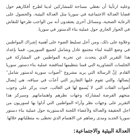
وعليه ارتأينا أن نعطي مساحة للمشاركين لدينا لطرح أفكارهم حول
قضايا العدالة الاجتماعية في سوريا مثل العدالة البيئية، والحصول على
الرعاية الصحية، ومسائل أخرى يعتقدون أنه من الواجب طرحها للنقاش
في الحوار الجاري حول عملية بناء الدستور في سوريا.
وعلاوة على ذلك، ومن أجل تسليط الضوء على أهمية إشراك المواطنين
في وضع اللبنة لبناء مجتمع عادل وشامل لجميع السوريين، قمنا بإعداد
هذا التقرير الذي يتحدث عن تجربة المواطنين في المشاركة في
الجلسات التشاورية التي قمنا بتنظيمها لمناقشة عملية بناء دستور سوريا
القادم. إنَّ الرسالة التي يريد مشروع “أصوات سورية لدستور شامل”
إيصالها، والتي تقوم عليها التقارير التي أعدّت في سياقه، هي إيصال
أصوات الفئات التي لا يُسمع لها في الغالب، حيث يركز على وجوب
منحهم الفرصة لمشاركة وجهات نظرهم واهتماماتهم. وسيركز هذا
التقرير على وجهات نظر وآراء المواطنين التي أدلوا بها لسوريون من
اجل الحقيقة والعدالة ولأعضاء اللجنة الدستورية حول عملية بناء دستور
سوريا الجديد ومدى رضاهم عن الاهتمام الذي تحظى به متطلباتهم خلالها.
العدالة البيئية والاجتماعية: