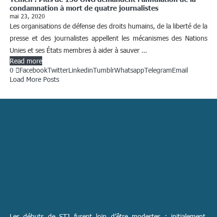
condamnation à mort de quatre journalistes
mai 23, 2020
Les organisations de défense des droits humains, de la liberté de la
presse et des journalistes appellent les mécanismes des Nations
Unies et ses États membres à aider à sauver …
Read more
0
Facebook
Twitter
Linkedin
Tumblr
Whatsapp
Telegram
Email
Load More Posts
Les débuts de STJ furent loin d’être modestes ; initialement,