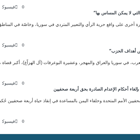
0
فيسبوك
لتي لا يمكن المساس بها”
رة أخرى على واقع حرية الرأي والتعبير المتردي في سوريا، وخاصّة في المن
0
فيسبوك
رض أهداف الحزب”
العبيد (الشاهر) اّل العرب، في سوريا والعراق والمهجر، وعشيرة البوعرفات (آل الهزاّع)، أكب
0
فيسبوك
0
فيسبوك