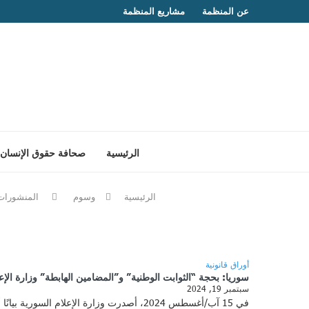
عن المنظمة
مشاريع المنظمة
الرئيسية
صحافة حقوق الإنسان
الرئيسية
وسوم
المنشورات
أوراق قانونية
سوريا: بحجة “الثوابت الوطنية” و”المضامين الهابطة” وزارة الإع
سبتمبر 19, 2024
في 15 آب/أغسطس 2024، أصدرت وزارة الإعلام السورية بيانًا أعلنت فيه عن نيتها مراقبة المنصات الرقمية “غير المرخصة” وذلك بالشراكة مع كل من وزارة الداخلية، ووزارة العدل، من أجل متابعة …