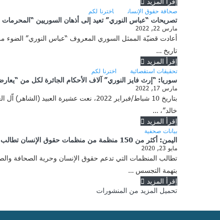
إقرأ المزيد
صحافة حقوق الإنسان
اخترنا لكم
تصريحات “عباس النوري” تعيد إلى أذهان السوريين “المحرمات ا
مارس 22, 2022
أعادت قضيّة الممثل السوري المعروف “عباس النوري” الضوء م
تاريخ …
إقرأ المزيد
تحقيقات استقصائية
اخترنا لكم
سوريا: “إرث فايز النوري” آلاف الأحكام الجائرة لكل من “يعا
مارس 17, 2022
بتاريخ 10 شباط/فبراير 2022، نعت عشيرة 
خالد”، …
إقرأ المزيد
بيانات صحفية
اليمن: أكثر من 150 منظمة من منظمات حقوق الإنسان تطالب بإلغاء أحكام الإعدام الصادرة بحق أربعة صحفيين
مايو 23, 2020
بتهمة التجسس …
إقرأ المزيد
تحميل المزيد من المنشورات