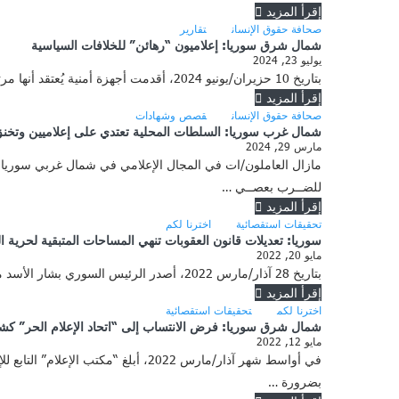
إقرأ المزيد
صحافة حقوق الإنسان
تقارير
شمال شرق سوريا: إعلاميون “رهائن” للخلافات السياسية
يوليو 23, 2024
بتاريخ 10 حزيران/يونيو 2024، أقدمت أجهزة أمنية يُعتقد أنها مرتبطة بـ”الإدارة الذاتية في شمال وشرق سوريا” على اعتقال إعلامية كردية سورية واقتيادها إلى جهة مجهولة، وهو ما وصفه نشطاء محليون …
إقرأ المزيد
صحافة حقوق الإنسان
قصص وشهادات
شمال غرب سوريا: السلطات المحلية تعتدي على إعلاميين وتخنق 
مارس 29, 2024
مازال العاملون/ات في المجال الإعلامي في شمال غربي سوريا،
للضــرب بعصــي …
إقرأ المزيد
تحقيقات استقصائية
اخترنا لكم
سوريا: تعديلات قانون العقوبات تنهي المساحات المتبقية لحرية ال
مايو 20, 2022
بتاريخ 28 آذار/مارس 2022، أصدر الرئيس السوري بشار الأسد مرسوماً حمل الرقم 15 لعام 2022، ونصّ على إجراء بعض التعديلات على بنود من قانون العقوبات السوري العام الصادر بالمرسوم التشريعي …
إقرأ المزيد
اخترنا لكم
تحقيقات استقصائية
شمال شرق سوريا: فرض الانتساب إلى “اتحاد الإعلام الحر” كشر
مايو 12, 2022
في أواسط شهر آذار/مارس 2022، أبلغ
بضرورة …