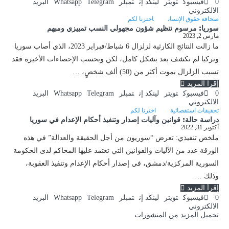
0
فيسبوك
تويتر
لينكد إن
تمبلر
Telegram
Whatsapp
البريد
الالكتروني
صحافة حقوق الإنسان
اخترنا لكم
سوريا: مرسوم تنظيم شؤون مجهولي النسب تمييزي ومبهم
مارس 2, 2023
ما زالت النتائج الكارثية لزلزال 6 شباط/فبراير 2023، الذي أصاب سوريا
وتركيا لم تكشف بعد بشكل كامل، لكن وبحسب الإحصاءات الأخيرة فقد
تسبب الزلزال بموت أكثر من (50) ألف شخصٍ، …
إقرأ المزيد
0
فيسبوك
تويتر
لينكد إن
تمبلر
Telegram
Whatsapp
البريد
الالكتروني
تحقيقات استقصائية
اخترنا لكم
دراسة حالة: قوانين وآليات إصدار وتنفيذ أحكام الإعدام في سوريا
أكتوبر 31, 2022
ملخص تنفيذي: تعرض “سوريون من أجل الحقيقة والعدالة” في هذه
الورقة عدد من الآليات والقوانين التي تعتمد عليها المحاكم لدى الحكومة
السورية المركزية/دمشق، في إصدار أحكام الإعدام وتنفيذ العقوبة،
وذلك …
إقرأ المزيد
0
فيسبوك
تويتر
لينكد إن
تمبلر
Telegram
Whatsapp
البريد
الالكتروني
تحميل المزيد من المنشورات