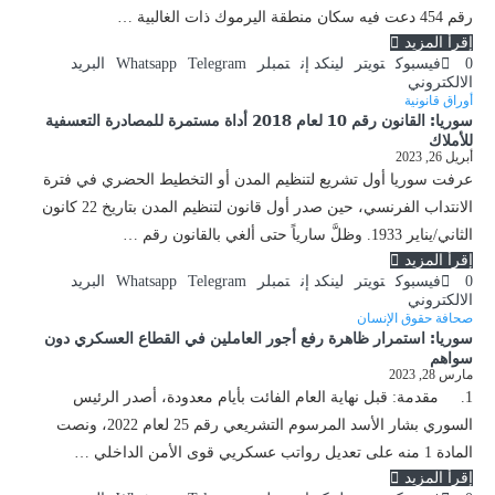
رقم 454 دعت فيه سكان منطقة اليرموك ذات الغالبية …
إقرأ المزيد
0
فيسبوك
تويتر
لينكد إن
تمبلر
Telegram
Whatsapp
البريد
الالكتروني
أوراق قانونية
سوريا: القانون رقم 10 لعام 2018 أداة مستمرة للمصادرة التعسفية
للأملاك
أبريل 26, 2023
عرفت سوريا أول تشريع لتنظيم المدن أو التخطيط الحضري في فترة
الانتداب الفرنسي، حين صدر أول قانون لتنظيم المدن بتاريخ 22 كانون
الثاني/يناير 1933. وظلَّ سارياً حتى ألغي بالقانون رقم …
إقرأ المزيد
0
فيسبوك
تويتر
لينكد إن
تمبلر
Telegram
Whatsapp
البريد
الالكتروني
صحافة حقوق الإنسان
سوريا: استمرار ظاهرة رفع أجور العاملين في القطاع العسكري دون
سواهم
مارس 28, 2023
1. مقدمة: قبل نهاية العام الفائت بأيام معدودة، أصدر الرئيس
السوري بشار الأسد المرسوم التشريعي رقم 25 لعام 2022، ونصت
المادة 1 منه على تعديل رواتب عسكريي قوى الأمن الداخلي …
إقرأ المزيد