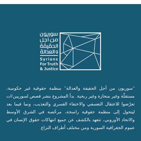
“سوريون من أجل الحقيقة والعدالة” منظمة حقوقية غير حكومية،
مستقلّة وغير منحازة وغير ربحية. بدأ المشروع بنشر قصص لسوريين/ات
تعرّضوا للاعتقال التعسفي والاختفاء القسري والتعذيب، ونما فيما بعد
ليتحول إلى منظمة حقوقية راسخة، مرخّصة في الشرق الأوسط
والاتحاد الأوروبي، تتعهد بالكشف عن جميع انتهاكات حقوق الإنسان في
عموم الجغرافية السورية ومن مختلف أطراف النزاع.