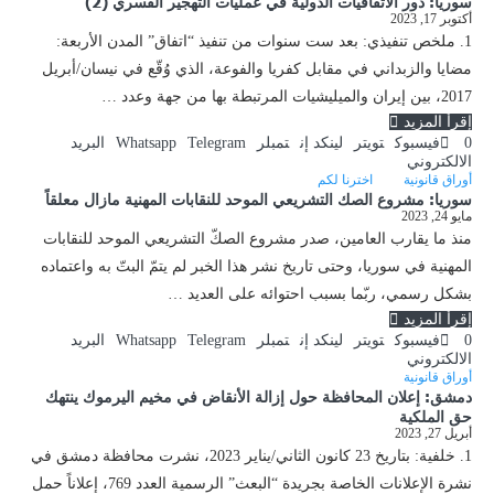
سوريا: دور الاتفاقيات الدولية في عمليات التهجير القسري (2)
أكتوبر 17, 2023
1. ملخص تنفيذي: بعد ست سنوات من تنفيذ “اتفاق” المدن الأربعة:
مضايا والزبداني في مقابل كفريا والفوعة، الذي وُقّع في نيسان/أبريل
2017، بين إيران والميليشيات المرتبطة بها من جهة وعدد …
إقرأ المزيد
0
فيسبوك
تويتر
لينكد إن
تمبلر
Telegram
Whatsapp
البريد
الالكتروني
أوراق قانونية
اخترنا لكم
سوريا: مشروع الصك التشريعي الموحد للنقابات المهنية مازال معلقاً
مايو 24, 2023
منذ ما يقارب العامين، صدر مشروع الصكّ التشريعي الموحد للنقابات
المهنية في سوريا، وحتى تاريخ نشر هذا الخبر لم يتمّ البتّ به واعتماده
بشكل رسمي، ربّما بسبب احتوائه على العديد …
إقرأ المزيد
0
فيسبوك
تويتر
لينكد إن
تمبلر
Telegram
Whatsapp
البريد
الالكتروني
أوراق قانونية
دمشق: إعلان المحافظة حول إزالة الأنقاض في مخيم اليرموك ينتهك
حق الملكية
أبريل 27, 2023
1. خلفية: بتاريخ 23 كانون الثاني/يناير 2023، نشرت محافظة دمشق في
نشرة الإعلانات الخاصة بجريدة “البعث” الرسمية العدد 769، إعلاناً حمل