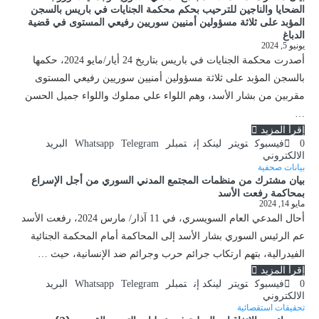
الضحايا والناجين للترحيب بحكم محكمة الجنايات في باريس بالسجن
المؤبد على ثلاثة مسؤولين أمنيين سوريين رفيعي المستوى في قضية
الدباغ
يونيو 5, 2024
أصدرت محكمة الجنايات في باريس بتاريخ 24 أيار/مايو 2024، حكمها
بالسجن المؤبد على ثلاثة مسؤولين أمنيين سوريين رفيعي المستوى
مقربين من بشار الأسد، وهم اللواء علي مملوك واللواء جميل الحسن
…
إقرأ المزيد
0
فيسبوك
تويتر
لينكد إن
تمبلر
Telegram
Whatsapp
البريد
الالكتروني
بيانات صحفية
بيان مشترك من منظمات المجتمع المدني السوري من أجل الإسراع
بمحاكمة رفعت الأسد
مايو 14, 2024
أحال المدعي العام السويسري، في 11 آذار/ مارس 2024، رفعت الأسد
عم الرئيس السوري بشار الأسد إلى المحاكمة أمام المحكمة الجنائية
الفيدرالية، بتهم ارتكاب جرائم حرب وجرائم ضد الإنسانية، حيث …
إقرأ المزيد
0
فيسبوك
تويتر
لينكد إن
تمبلر
Telegram
Whatsapp
البريد
الالكتروني
تحقيقات استقصائية