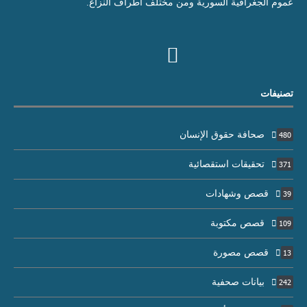
عموم الجغرافية السورية ومن مختلف أطراف النزاع.
تصنيفات
صحافة حقوق الإنسان
480
تحقيقات استقصائية
371
قصص وشهادات
39
قصص مكتوبة
109
قصص مصورة
13
بيانات صحفية
242