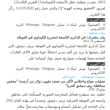
2023، نشرت منظمة حظر الأسلحة الكيميائية[1] التقرير الثالث[2]
لفريق “التحقيق وتحديد الهوية”[3] والذي حمل رقم S/2125/2023. ركّز
هذا التقرير …
إقرأ المزيد
0
فيسبوك
تويتر
لينكد إن
تمبلر
Telegram
Whatsapp
البريد
الالكتروني
بيانات صحفية
بيان مشترك: في الذكرى التاسعة لمجزرة الكيماوي في الغوطة
أغسطس 24, 2022
تحلّ الذكرى التاسعة لمجزرة الكيماوي في الغوطة بريف دمشق، التي
قُتل بنتيجتها ما يزيد عن ألف مدني اختناقاً، فيما تنشّق الآلاف الغازات
السامة نتيجةً لهجمات بصواريخ تحمل مواد كيميائية على …
إقرأ المزيد
0
فيسبوك
تويتر
لينكد إن
تمبلر
Telegram
Whatsapp
البريد
الالكتروني
تحقيقات استقصائية
اخترنا لكم
عمليات ضياع واختلاس لأكثر من نصف مليون دولار من أرصدة “مجلس
محافظة ريف دمشق الحرة”
يونيو 24, 2019
خلفية: منذ سيطرة فصائل المعارضة السورية المسلّحة على مناطق
واسعة في الغوطة الشرقية بريف دمشق، وتحديداً في نهاية العام 2012،
بدأت الحاجة الى تشكيل أجسام ومؤسسّات معارضة تحلّ مكان