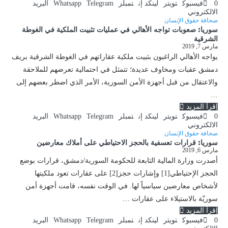
0
فيسبوك
تويتر
لينكد إن
تمبلر
Telegram
Whatsapp
البريد
الالكتروني
صحافة حقوق الإنسان
سوريا: صعوبات تواجه الأهالي في عمليات تثبيت الملكية في الغوطة
الشرقية
مارس 7, 2019
يواجه الأهالي الراغبون بثبيت ملكية عقاراتهم في الغوطة الشرقية بريف
دمشق عقبات ومخاوف عديدة؛ تتمثل في احتمالية تعرضهم للملاحقة
والاعتقال من قبل أجهزة الأمن السورية، الأمر الذي اضطر بعضهم إلى
…
إقرأ المزيد
0
فيسبوك
تويتر
لينكد إن
تمبلر
Telegram
Whatsapp
البريد
الالكتروني
صحافة حقوق الإنسان
سوريا: قرارات تعسفية بالحجز الاحتياطي على أملاك معارضين
مارس 6, 2019
أصدرت وزارة المالية التابعة للحكومة السورية/دمشق، قرارات بوضع
الحجز الإحتياطي[1] وإشارات حجز[2] على عقارات تعود ملكيتها
لأشخاص معارضين سياسياً لها. في الوقت نفسه، قامت أجهزة أمن
سوريّة بالاستيلاء على عقارات …
إقرأ المزيد
0
فيسبوك
تويتر
لينكد إن
تمبلر
Telegram
Whatsapp
البريد