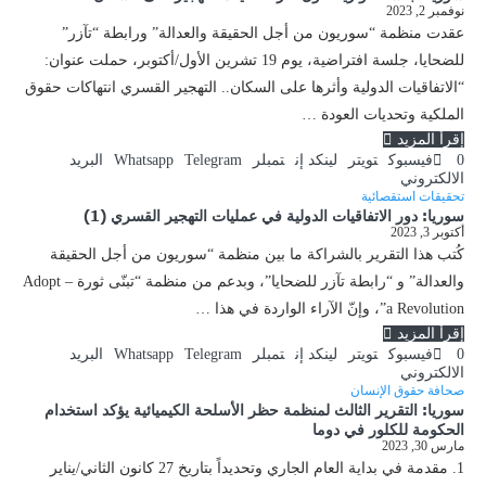
نوفمبر 2, 2023
عقدت منظمة “سوريون من أجل الحقيقة والعدالة” ورابطة “تآزر”
للضحايا، جلسة افتراضية، يوم 19 تشرين الأول/أكتوبر، حملت عنوان:
“الاتفاقيات الدولية وأثرها على السكان.. التهجير القسري انتهاكات حقوق
الملكية وتحديات العودة …
إقرأ المزيد
0
فيسبوك
تويتر
لينكد إن
تمبلر
Telegram
Whatsapp
البريد
الالكتروني
تحقيقات استقصائية
سوريا: دور الاتفاقيات الدولية في عمليات التهجير القسري (1)
أكتوبر 3, 2023
كُتب هذا التقرير بالشراكة ما بين منظمة “سوريون من أجل الحقيقة
والعدالة” و “رابطة تآزر للضحايا”، وبدعم من منظمة “تبنّى ثورة – Adopt
a Revolution”، وإنّ الآراء الواردة في هذا …
إقرأ المزيد
0
فيسبوك
تويتر
لينكد إن
تمبلر
Telegram
Whatsapp
البريد
الالكتروني
صحافة حقوق الإنسان
سوريا: التقرير الثالث لمنظمة حظر الأسلحة الكيميائية يؤكد استخدام
الحكومة للكلور في دوما
مارس 30, 2023
1. مقدمة في بداية العام الجاري وتحديداً بتاريخ 27 كانون الثاني/يناير