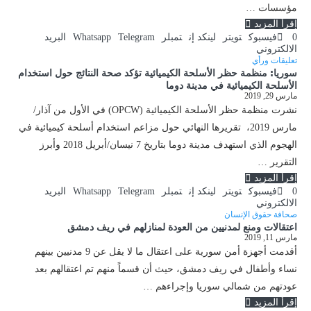
مؤسسات …
إقرأ المزيد
0
فيسبوك
تويتر
لينكد إن
تمبلر
Telegram
Whatsapp
البريد
الالكتروني
تعليقات ورأي
سوريا: منظمة حظر الأسلحة الكيميائية تؤكد صحة النتائج حول استخدام
الأسلحة الكيميائية في مدينة دوما
مارس 29, 2019
نشرت منظمة حظر الأسلحة الكيميائية (OPCW) في الأول من آذار/
مارس 2019، تقريرها النهائي حول مزاعم استخدام أسلحة كيميائية في
الهجوم الذي استهدف مدينة دوما بتاريخ 7 نيسان/أبريل 2018 وأبرز
التقرير …
إقرأ المزيد
0
فيسبوك
تويتر
لينكد إن
تمبلر
Telegram
Whatsapp
البريد
الالكتروني
صحافة حقوق الإنسان
اعتقالات ومنع لمدنيين من العودة لمنازلهم في ريف دمشق
مارس 11, 2019
أقدمت أجهزة أمن سورية على اعتقال ما لا يقل عن 9 مدنيين بينهم
نساء وأطفال في ريف دمشق، حيث أن قسماً منهم تم اعتقالهم بعد
عودتهم من شمالي سوريا وإجراءهم …
إقرأ المزيد