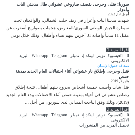
سوريا: قتلى وجرحى بقصف صاروخي عشوائي طال مدينتي الباب
وأعزاز
أبريل 19, 2022
شهدت مدينتا الباب وأعزاز في ريف حلب الشمالي، والواقعتان تحت
سيطرة الجيش الوطني السوري/المعارض، هجمات بصواريخ أسفرت عن
مقتل 11 مدنياً وإصابة 31 آخرين بينهم نساء وأطفال، وذلك خلال يومي
…
إقرأ المزيد
0
فيسبوك
تويتر
لينكد إن
تمبلر
Telegram
Whatsapp
البريد
الالكتروني
صحافة حقوق الإنسان
قتيل وجرحى بإطلاق نار عشوائي أثناء احتفالات العام الجديد بمدينة
حمص
يناير 3, 2019
قتل شاب وأصيب خمسة أشخاص بجروح بينهم أطفال، نتيجة إطلاق
رصاص عشوائي في أحياء بمدينة حمص أثناء الاحتفالات ببدء العام الجديد
(2019)، وذلك وفق الباحث الميداني لدى سوريون من أجل …
إقرأ المزيد
0
فيسبوك
تويتر
لينكد إن
تمبلر
Telegram
Whatsapp
البريد
الالكتروني
تحميل المزيد من المنشورات