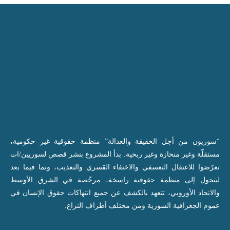
“سوريون من أجل الحقيقة والعدالة” منظمة حقوقية غير حكومية،
مستقلّة وغير منحازة وغير ربحية. بدأ المشروع بنشر قصص لسوريين/ات
تعرّضوا للاعتقال التعسفي والاختفاء القسري والتعذيب، ونما فيما بعد
ليتحول إلى منظمة حقوقية راسخة، مرخّصة في الشرق الأوسط
والاتحاد الأوروبي، تتعهد بالكشف عن جميع انتهاكات حقوق الإنسان في
عموم الجغرافية السورية ومن مختلف أطراف النزاع.