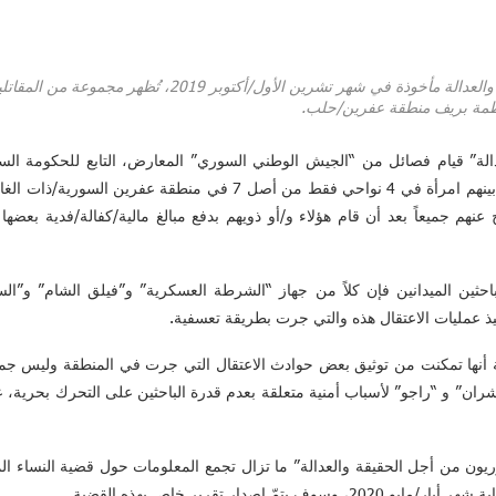
صورة خاصة بسوريون من أجل الحقيقة والعدالة مأخوذة في شهر تشر
طمة بريف منطقة عفرين/حلب.
ة” قيام فصائل من “الجيش الوطني السوري” المعارض، التابع للحكومة السور
حثين الميدانين فإن كلاً من جهاز “الشرطة العسكرية” و”فيلق الشام” و”ا
يذ عمليات الاعتقال هذه والتي جرت بطريقة تعسفية.
 أنها تمكنت من توثيق بعض حوادث الاعتقال التي جرت في المنطقة وليس جمي
ن” و “راجو” لأسباب أمنية متعلقة بعدم قدرة الباحثين على التحرك بحرية، عل
وريون من أجل الحقيقة والعدالة” ما تزال تجمع المعلومات حول قضية النساء ال
 إصدار تقرير خاص بهذه القضية.