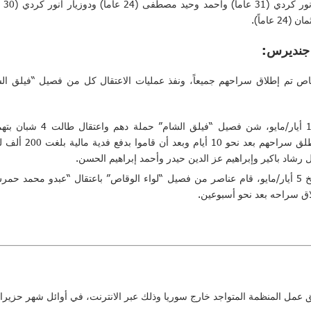
 جنديرس:
احية “جنديرس” اعتقال 5 أشخاص تم إطلاق سراحهم جميعاً، ونفذ عمليات الاعتقال كل من فصيل “
في قرية “دير بلوط”، وبتاريخ 
المعتقلين إلى سجن 
شاد باكير وإبراهيم عز الدين حيدر وأحمد إبراهيم الحسن.
وفي قرية “إشكان غربي”، وبتاريخ 5 أيار/مايو، قام عناصر من فصيل “لواء الوقاص” باعتقال “عبد
لاق سراحه بعد نحو أسبوعين.