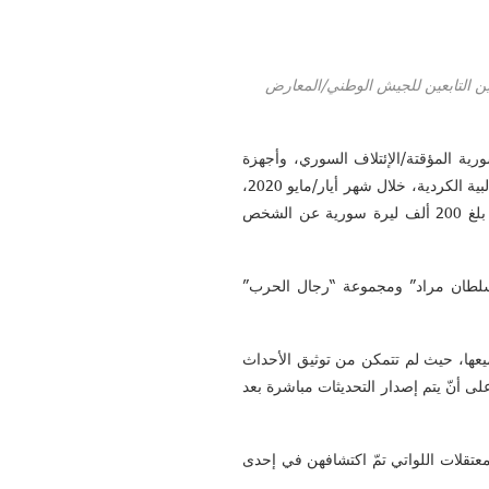
ين الأول/أكتوبر 2019، تُظهر مجموعة من المقاتلين التابعين للجيش الوطني/المعارض
ية المؤقتة/الإئتلاف السوري، وأجهزة
مرتبطة به باعتقال ما لا يقل 17 شخصاً بينهم امرأة في 4 نواحي فقط من أصل 7 في منطقة عفرين السورية/ذات الغالبية الكردية، خلال شهر أيار/مايو 2020،
وذلك بتهم وأسباب مختلفة، وتمّ الإفراج عنهم جميعاً بعد أن قام هؤلاء و/أو ذويهم بدفع مبالغ مالية/كفالة/فدية بعضها بلغ 200 ألف ليرة سورية عن الشخص
لسلطان مراد” ومجموعة “رجال الحرب”
عها، حيث لم تتمكن من توثيق الأحداث
ى أنّ يتم إصدار التحديثات مباشرة بعد
معتقلات اللواتي تمّ اكتشافهن في إحدى