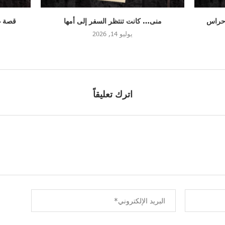
ها
قصة غنى… حين تحوّل الهروب إلى وداع
سوريا: 
يوليو 13, 2026
اترك تعليقاً