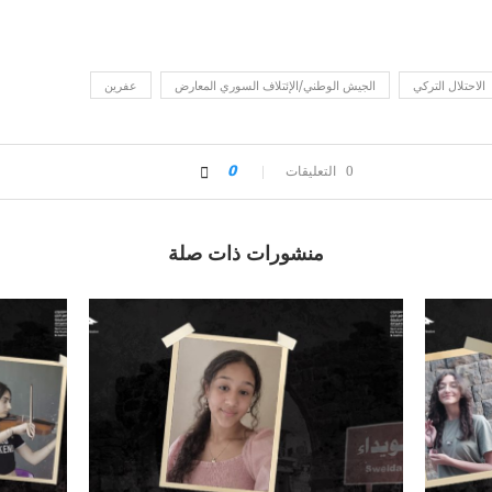
الاحتلال التركي
الجيش الوطني/الإئتلاف السوري المعارض
عفرين
0 التعليقات
0
منشورات ذات صلة