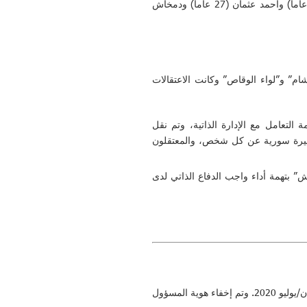
جميل حسن (25 عاماً) وكيماهو أنور كردي (31 عاماً) وأحمد وحيد مصطفى (24 عاماً) ودوزيار أنور كردي (30 عاماً) وأحمد عثمان (27 عاماً) ودمخاش
فيلق الشام” و”لواء الوقاص” وكانت الاعتقالات
10 أيار/مايو، شن فصيل “فيلق الشام” حملة دهم واعتقال طالت 4 شبان بتهمة التعامل مع الإدارة الذاتية، وتم نقل
“إيساكا” وأطلق سراحهم بعد نحو 10 أيام وبعد أن قاموا بدفع فدية مالية بلغت 200 ألف ليرة سورية عن كل شخص، والمعتقلون
و محمد حمرش” بتهمة أداء واجب الدفاع الذاتي لدى
تم التواصل مع الشاهد من قبل فريق عمل المنظمة المتواجد خارج سوريا وذلك عبر الانترنت، في أوائل شهر حزيران/يوليو 2020. وتم إخفاء هوية المسؤول