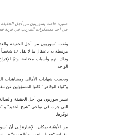
في أحد معسكرات التدريب في قرية ق
وثقت “سوريون من أجل الحقيقة والعدال
الواحد.
وبحسب شهادات الأهالي ومشاهدات البا
و”لواء الوقاص” كانوا المسؤولين عن تنف
تشير سوريون من أجل الحقيقة والعدالة
التي جرت في نواحي “شيخ الحديد” و “شرا
توفّرها.
من الأهمّية بمكان، الإشارة إلى أنّ “س
مقرات “فصيل الحمزات/الحمزة” في نهاية شهر أيار/مايو 2020، وسوف يتمّ