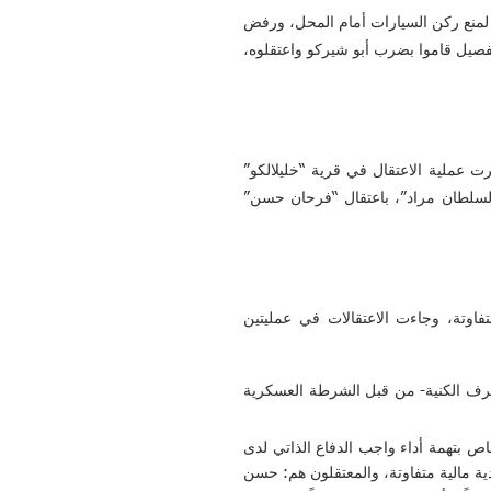
 لمنع ركن السيارات أمام المحل، ورفض
لفصيل قاموا بضرب أبو شيركو واعتقلوه،
ت عملية الاعتقال في قرية “خليلالكو”
فصيل السلطان مراد”، باعتقال “فرحان حسن”
أوقات متفاوتة، وجاءت الاعتقالات في عمليتين
دة -لم نعرف الكنية- من قبل الشرطة العسكرية
، وبتاريخ 10 أيار/مايو، نفذت دورية من “الشرطة العسكرية” عملية دهم واعتقال طالت 7 أشخاص بتهمة أداء واجب الدفاع الذاتي لدى
ية مالية متفاوتة، والمعتقلون هم: حسن