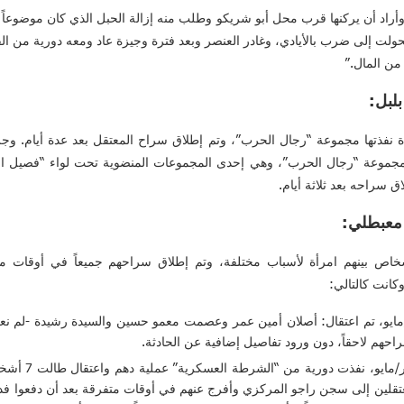
وأراد أن يركنها قرب محل أبو شريكو وطلب منه إزالة الحبل الذي كان موضوعاً
وتحولت إلى ضرب بالأيادي، وغادر العنصر وبعد فترة وجيزة عاد ومعه دورية من ا
 من المال.”
بلبل:
 نفذتها مجموعة “رجال الحرب”، وتم إطلاق سراح المعتقل بعد عدة أيام. وجر
مايو 2020، حيث قامت مجموعة “رجال الحرب”، وهي إحدى المجموعات المنضوية تحت لواء “
اق سراحه بعد ثلاثة أيام.
 معبطلي:
 ناجية “معبطلي” اعتقال 10 أشخاص بينهم امرأة لأسباب مختلفة، وتم إطلاق سراحهم جميعاً في 
كانت كالتالي:
ة “شوربة” وبتاريخ 2 أيار/مايو، تم اعتقال: أصلان أمين عمر وعصمت معمو حسين والسيدة رشي
حهم لاحقاً، دون ورود تفاصيل إضافية عن الحادثة.
في قرية “معملو”
المعتقلين إلى سجن راجو المركزي وأفرج عنهم في أوقات متفرقة بعد أن دفعوا فد