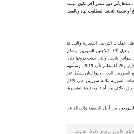
 عندها يأتي دور عنصر آخر تكون مهمته
 شعبة التجنيد المطلوب لها، وبالفعل
ظل عمليات الترحيل القسرية والتي تمّ
رحيل آلاف اللاجئين السوريين بشكل
قوانين بلادها، والتي بلغت ذروتها خلال
شهر تموز/يوليو 2019، في حين كان الأمن العام اللبناني قد رحّل 2,731 سوريا خلال الفترة الواقعة ما بين 21 مايو/أيار و28 أغسطس/آب 2019، وسلّمهم
ام قراره الصادر في 13 مايو/ أيار 2019 والقاضي بترحيل جميع السوريين الذين دخلوا لبنان بشكل غير
طات السورية لثلاثة سوريين على الأقل
هو الأمر الذي يُخشى من تكراره بحقّ الآلاف من أبناء محافظة القنيطرة،
برّ لسوريون من أجل الحقيقة والعدالة عن
قيام الأمن بوضع نقاط تفتيش