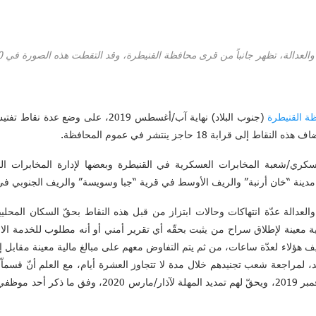
 تظهر جانباً من قرى محافظة القنيطرة، وقد التقطت هذه الصورة في 10 أيلول/سبتمبر 2019.
ة القنيطرة
(جنوب البلاد) نهاية آب/أغسطس 2019، عل
قرابة 18 حاجز ينتشر في عموم المحافظة.
لعسكري/شعبة المخابرات العسكرية في القنيطرة وبعضها لإدارة المخابرات ا
دينة “خان أرنبة” والريف الأوسط في قرية “جبا وسويسة” والريف الجنوبي في 
الة عدّة انتهاكات وحالات ابتزاز من قبل هذه النقاط بحقّ السكان المحليين
ية معينة لإطلاق سراح من يثبت بحقّه أي تقرير أمني أو أنه مطلوب للخدمة الاح
 هؤلاء لعدّة ساعات، من ثم يتم التفاوض معهم على مبالغ مالية معينة مقابل إ
ّد، لمراجعة شعب تجنيدهم خلال مدة لا تتجاوز العشرة أيام، مع العلم أنّ قسماّ
تأجيل تنتهي في أواخر تشرين الثاني/نوفمبر 2019، ويحقّ لهم