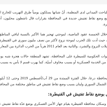
حث الميداني لدى المنظمة، أنّ شبانها يسلكون يومياً طرق التهريب للخارج المح
ة.
ل الخمسة عقود الماضية، لموجتي تهجير هما الأكبر بالنسبة لباقي المناطق 
1على قسمها الأكبر، حيث أدت تلك الحرب لموجة نزوح لأكثر من نصف مليون سوري في الق
لعام 2011 هرباً من الحرب الدائرة بين المعارضة المسلّحة والقوات الحكومية.
قوات الحكومية للسيطرة على المحافظة، تشهد المنطقة حالات هجرة شبه يومية
اً من الخدمة العسكرية أو بسبب مخاوف أمنيّة. كما يهرب قسم لا بأس به بسبب
اه الشمال السوري ولبنان بسبب وضع نقاط تفتيش في مناطق مختلفة من المحاف
س 2019، تفاجأ أهالي وسكان محافظة القنيطرة بقيام جهاز الأمن العسكري بوضع عدّة نقاط