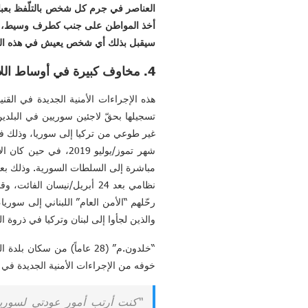
العناصر في جرم كل شخص بالتلّفظ بعبار
أخذ المواطن على جنب كطرف وسيط، فيقو
سيقبل بذلك أي شخص يعيش في هذه البلد
4. مخاوف كبيرة في أوساط اللاجئين من سكان القنيطرة في لبنان وتركيا:
هذه الإجراءات الأمنية الجديدة في الق
تسجيلها بحقّ لاجئين سوريين في البلد
غير طوعي من تركيا إلى سوريا، وذلك في إ
نظامي بعد 24 أبريل/نيسان الفائت، وقد كانت “هيومن رايتس ووتش”، قد وثقت في تقرير سابق
والذين لجأوا إلى لبنان وتركيا في ذروة 
“خلدون.م” (28 عاماً) من 
خوفه من الإجراءات الأمنية الجديدة في
“كنت أرتب أمور عودتي لسوريا 