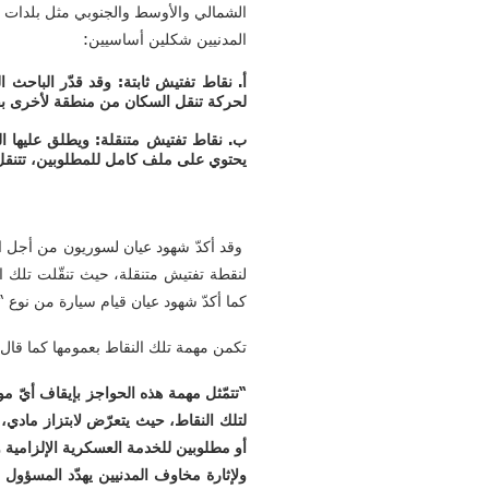
الشمالي والأوسط والجنوبي مثل بلدات وق
المدنيين شكلين أساسيين:
لحركة تنقل السكان من منطقة لأخرى بقص
ب. نقاط تفتيش متنقلة: ويطلق عليها ال
يحتوي على ملف كامل للمطلوبين، تتنقل 
وقد أكدّ شهود عيان لسوريون من أجل ال
كما أكدّ شهود عيان قيام سيارة من نوع 
تكمن مهمة تلك النقاط بعمومها كما قال 
“تتمّثل مهمة هذه الحواجز بإيقاف أيّ مو
لتلك النقاط، حيث يتعرّض لابتزاز مادي،
أو مطلوبين للخدمة العسكرية الإلزامية 
ولإثارة مخاوف المدنيين يهدّد المسؤول 