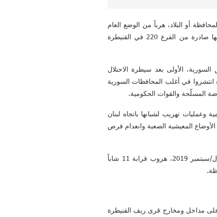
افظة أو البلاد، هرباً من الوضع العام
في المحافظة، وقد ازداد الأمر سوءاً مع وضع نقاط تفتيش جديدة في المحافظة بقرارات قال ناشطون محليون، أنها صادرة من الفرع 220 في القنيطرة
السورية، الأولى بعد سيطرة الاحتلال
نيطرة انتشروا في أغلب المحافظات السورية
 وعمليات تهريب لشبانها باتجاه لبنان
 الأوضاع المعيشية الصعبة وانعدام فرص
هذا وقد سجّل المراسل الميداني في محافظة درعا، خلال الفترة الممتدة من 29 آب/أغسطس 2019 وحتى 12 أيلول/سبتمبر 2019، هروب قرابة 11 شاباً
ظة.
 تفتيش على مداخل ومخارج قرى ريف القنيطرة