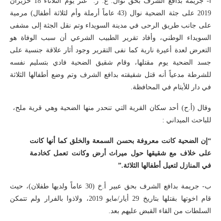
أ- جريمة بدافع الشرف بحق نوال. ع. ر: عُثر يوم الثلاثاء 18 حزيران
2019 على جثة الضحية نوال (43 عاماً أرملة وأم لثلاثة أطفال) مرمية
على جانب طريق الرحى في مدينة السويداء وتم نقل الجثة إلى مشفى
السويداء الوطني، وأفاد تقرير الطبيب الشرعي أن سبب الوفاة هو
التعرض لعدة أعيرة نارية كما نفى التقرير وجود أثار علاقة جنسية على
جسد الضحية يوم مقتلها، وقام شقيق الضحية فادي بتسليم نفسه
للشرطة مدعياً أنه قتل شقيقته بدافع الشرف وتم وضع أطفالها الثلاثة
في دار للأيتام في المحافظة.
وقال (أ.ح) أحد سكان القرية التي تنحدر منها الضحية وهي قرية ملح،
للباحث الميداني :
“إن الضحية كانت معروفة بحسن السمعة والخلق كما أنها كانت
على خلاف مع شقيقها حول ميراث أرض وكانت تعمل كخادمة
في المنازل لتعيل أطفالها الثلاثة.”
ب- جريمة بدافع الشرف بحق عبير أ.خ (30 عاماً ولديها طفلان)، حيث
قام اخوتها بقتلها بتاريخ 29 أيار/مايو 2019، ولاذوا بالفرار ولم تتمكن
السلطات من القاء القبض عليهم بعد.