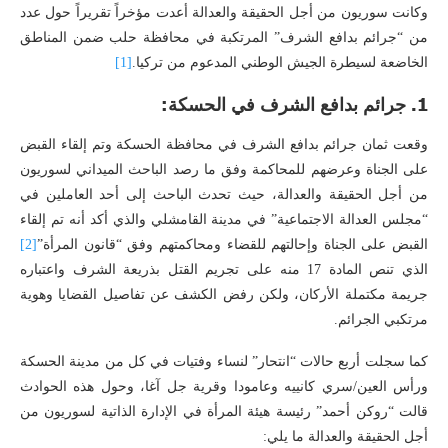
وكانت سوريون من أجل الحقيقة والعدالة أعدت مؤخراً تقريراً حول عدد
من “جرائم بدافع الشرف” المرتكبة في محافظة حلب ضمن المناطق
الخاضعة لسيطرة الجيش الوطني المدعوم من تركيا.
[1]
1. جرائم بدافع الشرف في الحسكة:
وقعت ثمان جرائم بدافع الشرف في محافظة الحسكة وتم إلقاء القبض
على الجناة وعرضهم للمحاكمة وفق ما رصد الباحث الميداني لسوريون
من أجل الحقيقة والعدالة، حيث تحدث الباحث إلى أحد العاملين في
“مجلس العدالة الاجتماعية” في مدينة القامشلي والذي أكد أنه تم إلقاء
القبض على الجناة وإحالتهم للقضاء ومحاكمتهم وفق “قانون المرأة”
[2]
الذي تنص المادة 17 منه على تجريم القتل بذريعة الشرف واعتباره
جريمة مكتملة الأركان، ولكن رفض الكشف عن تفاصيل القضايا وهوية
مرتكبي الجرائم.
كما سجلت أربع حالات “انتحار” لنساء وفتيات في كل من مدينة الحسكة
ورأس العين/سري كانييه وعامودا وقرية جل آغا، وحول هذه الحوادث
قالت “روكن أحمد” رئيسة هيئة المرأة في الإدارة الذاتية لسوريون من
أجل الحقيقة والعدالة ما يلي: