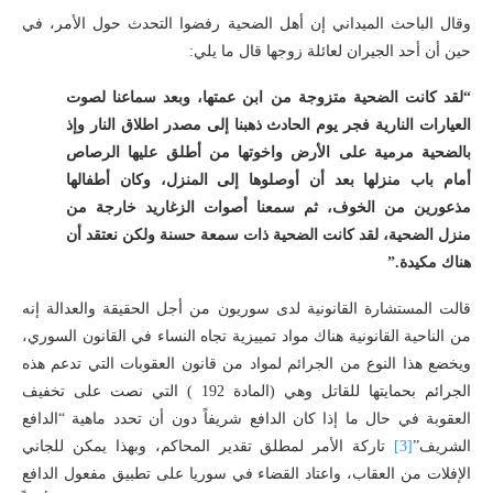
وقال الباحث الميداني إن أهل الضحية رفضوا التحدث حول الأمر، في
حين أن أحد الجيران لعائلة زوجها قال ما يلي:
“لقد كانت الضحية متزوجة من ابن عمتها، وبعد سماعنا لصوت
العيارات النارية فجر يوم الحادث ذهبنا إلى مصدر اطلاق النار وإذ
بالضحية مرمية على الأرض واخوتها من أطلق عليها الرصاص
أمام باب منزلها بعد أن أوصلوها إلى المنزل، وكان أطفالها
مذعورين من الخوف، ثم سمعنا أصوات الزغاريد خارجة من
منزل الضحية، لقد كانت الضحية ذات سمعة حسنة ولكن نعتقد أن
هناك مكيدة.”
قالت المستشارة القانونية لدى سوريون من أجل الحقيقة والعدالة إنه
من الناحية القانونية هناك مواد تمييزية تجاه النساء في القانون السوري،
ويخضع هذا النوع من الجرائم لمواد من قانون العقوبات التي تدعم هذه
الجرائم بحمايتها للقاتل وهي (المادة 192 ) التي نصت على تخفيف
العقوبة في حال ما إذا كان الدافع شريفاً دون أن تحدد ماهية “الدافع
الشريف”
[3]
تاركة الأمر لمطلق تقدير المحاكم، وبهذا يمكن للجاني
الإفلات من العقاب، واعتاد القضاء في سوريا على تطبيق مفعول الدافع