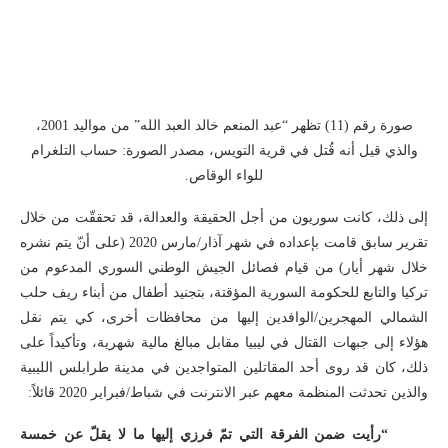
صورة رقم (11) تظهر “عبد المنعم خالد العبد الله” من مواليد 2001،
والذي قيل أنه قُتل في قرية التويس، مصدر الصورة: حساب التلغرام
للواء الوقاص.
إلى ذلك، كانت سوريون من أجل الحقيقة والعدالة، قد تحققّت من خلال
تقرير سابق قامت بإعداده في شهر آذار/مارس 2020 (على أنّ يتم نشره
خلال شهر أيار) من قيام فصائل الجيش الوطني السوري المدعوم من
تركيا والتابع للحكومة السورية المؤقتة، بتجنيد أطفال من أبناء ريف حلب
الشمالي المهجرين/الوافدين إليها من محافظات أخرى، كي يتم نقل
هؤلاء إلى جبهات القتال في ليبيا مقابل مبالغ مالية شهرية، وتأكيداً على
ذلك، كان قد روى أحد المقاتلين المتواجدين في مدينة طرابلس الليبية
والذين تحدثت المنظمة معهم عبر الانترنت في شباط/فبراير 2020 قائلاً:
“رأيت ضمن الفرقة التي تمّ فرزي إليها ما لا يقلّ عن خمسة