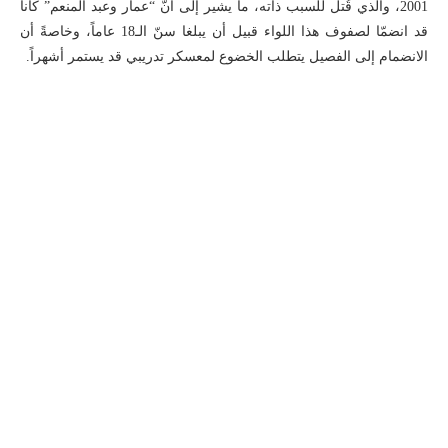
2001، والذي قُتل للسبب ذاته، ما يشير إلى أنّ “عمار وعبد المنعم” كانا
قد انضمّا لصفوف هذا اللواء قبيل أن يبلغا سنّ الـ18 عاماً، وخاصةً أن
الانضمام إلى الفصيل يتطلب الخضوع لمعسكر تدريبي قد يستمر أشهراً.