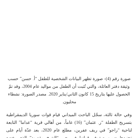
صورة رقم (4)- صورة تظهر البيانات الشخصية للطفل “أ. حسن” حسب
وثيقة دفتر العائلة، والتي تُثبت أن الطفل من مواليد عام 2004، وقد تمّ
الحصول عليها بتاريخ 15 كانون الثاني/يناير 2020. مصدر الصورة: نشطاء
محليون.
وفي حالة ثالثة، سجّل الباحث الميداني قيام قوات سوريا الديمقراطية
بتسريح الطفلة “ر. عثمان” (16) عاماً، من أهالي قرية “عداما” التابعة
لناحية “راجو” في ريف عفرين، مطلع عام 2020، بعد عدّة أيام على
تجنيدها ضمن صفوف قواتها في حي “الشيخ مقصود” الذي يخضع