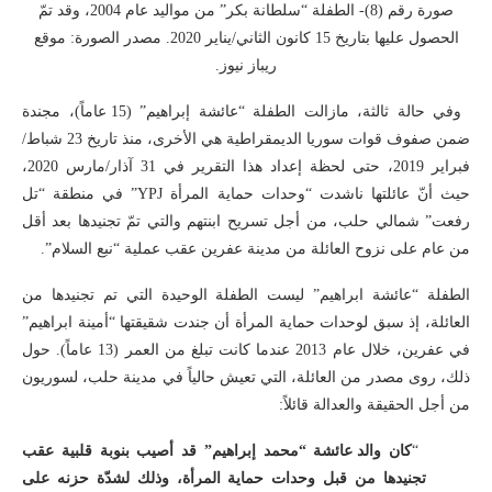
صورة رقم (8)- الطفلة “سلطانة بكر” من مواليد عام 2004، وقد تمّ
الحصول عليها بتاريخ 15 كانون الثاني/يناير 2020. مصدر الصورة: موقع
ريباز نيوز.
وفي حالة ثالثة، مازالت الطفلة “عائشة إبراهيم” (15 عاماً)، مجندة
ضمن صفوف قوات سوريا الديمقراطية هي الأخرى، منذ تاريخ 23 شباط/
فبراير 2019، حتى لحظة إعداد هذا التقرير في 31 آذار/مارس 2020،
حيث أنّ عائلتها ناشدت “وحدات حماية المرأة YPJ” في منطقة “تل
رفعت” شمالي حلب، من أجل تسريح ابنتهم والتي تمّ تجنيدها بعد أقل
من عام على نزوح العائلة من مدينة عفرين عقب عملية “نبع السلام”.
الطفلة “عائشة ابراهيم” ليست الطفلة الوحيدة التي تم تجنيدها من
العائلة، إذ سبق لوحدات حماية المرأة أن جندت شقيقتها “أمينة ابراهيم”
في عفرين، خلال عام 2013 عندما كانت تبلغ من العمر (13 عاماً). حول
ذلك، روى مصدر من العائلة، التي تعيش حالياً في مدينة حلب، لسوريون
من أجل الحقيقة والعدالة قائلاً:
“
كان
والد عائشة “محمد إبراهيم” قد أصيب بنوبة قلبية عقب
تجنيدها من قبل وحدات حماية المرأة، وذلك لشدّة حزنه على