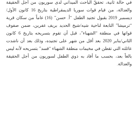
في حالة ثانية، تحققّ الباحث الميداني لدى سوريون من أجل الحقيقة
والعدالة، من قيام قوات سوريا الديمقراطية بتاريخ 16 كانون الأول/
ديسمبر 2019 بقبول تجنيد الطفل “أ. حسن” (16) عاماً من سكان قرية
“ترميشا” التابعة لناحية شيه/شيخ الحديد بريف عفرين، ضمن صفوف
قواتها في منطقة “الشهباء”، قبل أن تقوم بتسريحه بتاريخ 6 كانون
الثاني/يناير 2020 بعد أقل من شهر على تجنيده، وذلك بعد أن ناشدت
عائلته التي تقطن في مخيمات منطقة الشهباء “قسد” بتسريحه لأنه ليس
بالغاً بعد، بحسب ما أفاد به ذوي الطفل لسوريون من أجل الحقيقة
والعدالة.