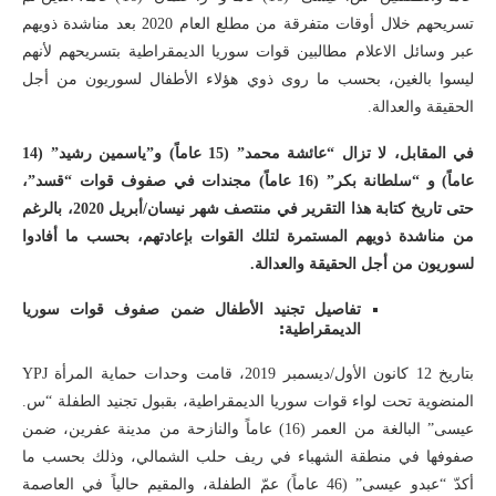
تسريحهم خلال أوقات متفرقة من مطلع العام 2020 بعد مناشدة ذويهم
عبر وسائل الاعلام مطالبين قوات سوريا الديمقراطية بتسريحهم لأنهم
ليسوا بالغين، بحسب ما روى ذوي هؤلاء الأطفال لسوريون من أجل
الحقيقة والعدالة.
في المقابل، لا تزال “عائشة محمد” (15 عاماً) و”ياسمين رشيد” (14
عاماً) و “سلطانة بكر” (16 عاماً) مجندات في صفوف قوات “قسد”،
حتى تاريخ كتابة هذا التقرير في منتصف شهر نيسان/أبريل 2020، بالرغم
من مناشدة ذويهم المستمرة لتلك القوات بإعادتهم، بحسب ما أفادوا
لسوريون من أجل الحقيقة والعدالة.
تفاصيل تجنيد الأطفال ضمن صفوف قوات سوريا
الديمقراطية:
بتاريخ 12 كانون الأول/ديسمبر 2019، قامت وحدات حماية المرأة YPJ
المنضوية تحت لواء قوات سوريا الديمقراطية، بقبول تجنيد الطفلة “س.
عيسى” البالغة من العمر (16) عاماً والنازحة من مدينة عفرين، ضمن
صفوفها في منطقة الشهباء في ريف حلب الشمالي، وذلك بحسب ما
أكدّ “عبدو عيسى” (46 عاماً) عمّ الطفلة، والمقيم حالياً في العاصمة