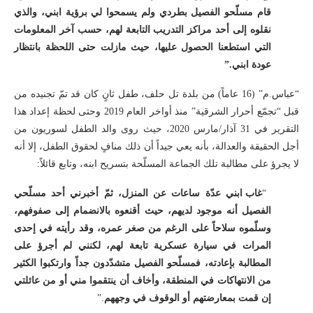
قام مسلّحو الفصيل بطردي ولم يسمحوا لي برؤية ابني، والذي
نقلوه إلى أحد مراكز التدريب التابعة لهم، حسب آخر المعلومات
التي استطعنا الحصول عليها، حيث مازلت حتى اللحظة بانتظار
عودة ابني.”
“عباس.م” (16 عاماً) من بلدة تل حلف، طفل ثانٍ كان قد تمّ تجنيده من
قبل “تجمّع أحرار الشرقية” منذ أواخر العام 2019 وحتى لحظة إعداد هذا
التقرير في 31 آذار/مارس 2020، حيث روى والد الطفل لسوريون من
أجل الحقيقة والعدالة، بأنه يعي جيداً أن ذلك منافٍ لحقوق الطفل، إلا أنه
لا يجرؤ على مطالبة تلك الجماعة المسلّحة بتسريح ابنه، وتابع قائلاً:
“
غاب ابني عدّة ساعات عن المنزل، ثمّ أخبرني أحد مسلّحي
الفصيل أنه موجود لديهم، حيث أقنعوه بالانضمام إلى صفوفهم،
وسلّموه سلاحاً على الرغم من صغر عمره، وقد رأيته في إحدى
المرات في سيارة عسكرية تابعة لهم، لكنني لم أجرؤ على
المطالبة بإعادته، فمسلّحو الفصيل متشدّدون جداً وارتكبوا الكثير
من الانتهاكات في المنطقة، وأخاف أن ينتقموا مني أو من عائلتي
إن قمت بمعارضتهم أو الوقوف في وجههم
.”