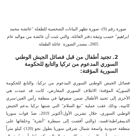
صورة رقم (9)- صورة تظهر البيانات الشخصية للطفلة “عائشة محمد
ابراهيم” حسب وثيقة دفتر العائلة، والتي تثبت أن عائشة من مواليد عام
2005، مصدر الصورة: عائلة الطفلة.
2. تجنيد أطفال من قبل فصائل الجيش الوطني
السوري المدعوم من تركيا والتابع للحكومة
السورية المؤقتة:
فصائل الجيش الوطني السوري المدعوم من تركيا، والتابع للحكومة
السوريّة المؤقتة/ الائتلاف السوري المعارض، كانت قد عمدت هي
الأخرى إلى تجنيد الأطفال ضمن صفوفها في منطقة رأس العين/سري
كانييه، وذلك عقب عملية “نبع السلام” التي شنتها تركيا بدعم الجيش
الوطني السوري، خلال تشرين الأول/أكتوبر 2019، ضدّ قوات سوريا
الديمقراطية/قسد، (والتي أفضت إلى سيطرة “أنقرة” وحلفائها على
منطقة حدودية واسعة شمال شرقي سوريا بطول نحو (120) كيلو متراً