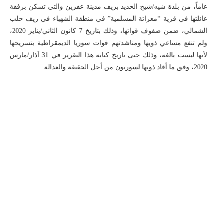
عاماً، من بلدة شيه/شيخ الحديد بريف مدينة عفرين والتي تسكن برفقة
عائلتها في قرية “معراتة المسلمية” في منطقة الشهباء في ريف حلب
الشمالي، ضمن صفوف قواتها، وذلك بتاريخ 7 كانون الثاني/يناير 2020،
ولم تنفع مساعي ذويها ومناشدتهم قوات سوريا الديمقراطية بتسريحها
لأنها ليست بالغة، وذلك حتى تاريخ كتابة هذا التقرير في 31 آذار/مارس
2020، وفق ما أفاد ذويها لسوريون من أجل الحقيقة والعدالة.