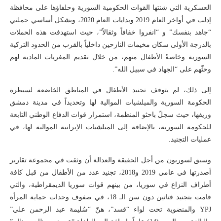
العسكرية التي شنتها القوات الحكومية السورية وحلفاؤها على محافظة
إدلب في أواخر العام 2019 وبدايات العام 2020، وبشكل أساسي حملتي
“جاهد بنفسك” و “انفروا خفافاً وثقالاً”، حيث استهدفت هذه الحملات
بالدرجة الأولى سكان مخيمات النازحين داخلياً بالقرب من الحدود التركية
السورية وخاصةً الأطفال منهم، من خلال تقديم المغريات المادية لهم
وحثّهم على “الجهاد في سبيل الله”.
إلى ذلك، لم يتوقف تجنيد الأطفال في المناطق الخاضعة لسيطرة
الحكومة السورية والميلشيات الموالية لها وتحديداً في مدينة دمشق
وريفها، حيث سجلّ باحثو المنظمة، استمرار قوات الدفاع الوطني التابعة
للحكومة السورية، بالإضافة إلى الميلشيات الإيرانية الموالية لها، في
عمليات التجنيد.
وسبق لسوريون من أجل الحقيقة والعدالة أن وثقت في مجموعة تقارير
أصدرتها في عامي 2019 و2018، تجنيد عدد من الأطفال من قبل كافة
أطراف النزاع في سوريا، من بينهم قوات سوريا الديمقراطية، والتي
قامت بتجنيد فتاتين دون سن الـ 18، في صفوف وحدات حماية المرأة
YPJ والمنضوية تحت لواء “قسد”، هنّ “سُليمة عبد الرحمن علي”