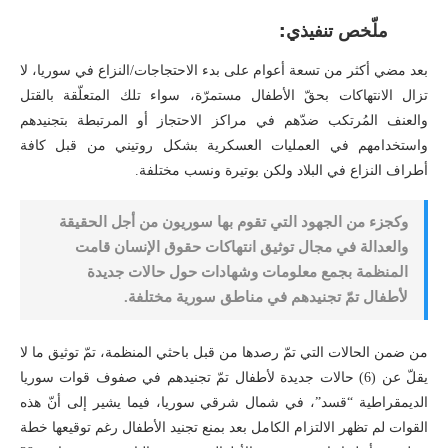
ملّخص تنفيذي:
بعد مضي أكثر من تسعة أعوام على بدء الاحتجاجات/النزاع في سوريا، لا
تزال الانتهاكات بحقّ الأطفال مستمرّة، سواء تلك المتعلّقة بالقتل
والعنف المُرتكب ضدّهم في مراكز الاحتجاز أو المرتبطة بتجنيدهم
واستخدامهم في العمليات العسكرية بشكل روتيني من قبل كافة
أطراف النزاع في البلاد ولكن بوتيرة ونسب مختلفة.
وكجزء من الجهود التي تقوم بها سوريون من أجل الحقيقة
والعدالة في مجال توثيق انتهاكات حقوق الإنسان قامت
المنظمة بجمع معلومات وشهادات حول حالات جديدة
لأطفال تمّ تجنيدهم في مناطق سورية مختلفة.
من ضمن الحالات التي تمّ رصدها من قبل باحثي المنظمة، تمّ توثيق ما لا
يقلّ عن (6) حالات جديدة لأطفال تمّ تجنيدهم في صفوف قوات سوريا
الديمقراطية “قسد”، في شمال شرقي سوريا، فيما يشير إلى أنّ هذه
القوات لم تظهر الالتزام الكامل بعد بمنع تجنيد الأطفال رغم توقيعها خطة