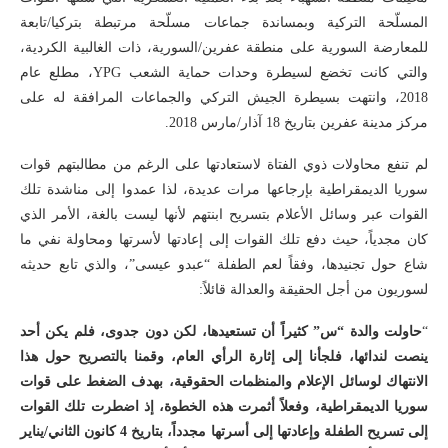
المسلّحة التركية وبمساندة جماعات مسلّحة مرتبطة بتركيا/تابعة
للمعارضة السورية على منطقة عفرين/السورية، ذات الغالبية الكردية،
والتي كانت تخضع لسيطرة وحدات حماية الشعب YPG، مطلع عام
2018، وانتهت بسيطرة الجيش التركي والجماعات المرافقة له على
مركز مدينة عفرين بتاريخ 18 آذار/مارس 2018.
لم تنفع محاولات ذوي الفتاة لاستعادتها على الرغم من مطالبتهم قوات
سوريا الديمقراطية بإرجاعها مرات عديدة، لذا عمدوا إلى مناشدة تلك
القوات عبر وسائل الأعلام بتسريح ابنتهم لأنها ليست بالغة، الأمر الذي
كان مجدياً، حيث دفع تلك القوات إلى إعادتها لأسرتها ومحاولة نفي ما
شاع حول تجنيدها، وفقاً لعم الطفلة “عبدو عيسى”، والذي تابع حديثه
لسوريون من أجل الحقيقة والعدالة قائلاً:
“
حاولت والدة “س” كثيراً أن تستعيدها، لكن دون جدوى، فلم يكن أحد
ينصت لندائها، فلجأنا إلى إثارة الرأي العام، وقمنا بالتصريح حول هذا
الانتهاك لوسائل الإعلام والمنظمات الحقوقية، بهدف الضغط على قوات
سوريا الديمقراطية، وفعلاً أثمرت هذه الخطوة، إذ اضطرت تلك القوات
إلى تسريح الطفلة وإعادتها إلى أسرتها مجدداً، بتاريخ 4 كانون الثاني/يناير