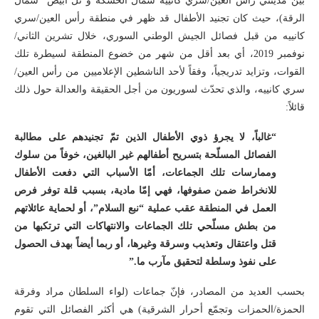
بين مدينتي رأس العين/سري كانييه شمال الحسكة و”تل أبيض” شمال
الرقة)، حيث كان تجنيد الأطفال قد ظهر في منطقة رأس العين/سري
كانييه من قبل فصائل الجيش الوطني السوري، خلال تشرين الثاني/
نوفمبر 2019، أي بعد أقل من شهر من خضوع المنطقة لسيطرة تلك
القوات، وتزايد تدريجياً، وفقاً لأحد الناشطين الإعلاميين من رأس العين/
سري كانييه، والذي تحدّث لسوريون من أجل الحقيقة والعدالة حول ذلك
قائلاً:
“غالباً، لا يجرؤ ذوي الأطفال الذين تمّ تجنيدهم على مطالبة
الفصائل المسلّحة بتسريح أطفالهم غير البالغين، خوفاً من سلوك
وممارسات تلك الجماعات، أمّا الأسباب التي دفعت الأطفال
للانخراط ضمن صفوفها، فهي إمّا مادية، بسبب قلة توفر فرص
العمل في المنطقة عقب عملية “نبع السلام”، أو لحماية عائلاتهم
من بطش مسلّحي تلك الجماعات والانتهاكات التي ترتكبها من
قتل واعتقال وتعذيب وسرقة وغيرها، أو ربما أيضاً بهدف الحصول
على نفوذ وسلطة لتحقيق مآرب ما.”
بحسب العديد من المصادر، فإنّ جماعات (لواء السلطان مراد وفرقة
الحمزة/الحمزات وتجمّع أحرار الشرقية) هي أكثر الفصائل التي تقوم