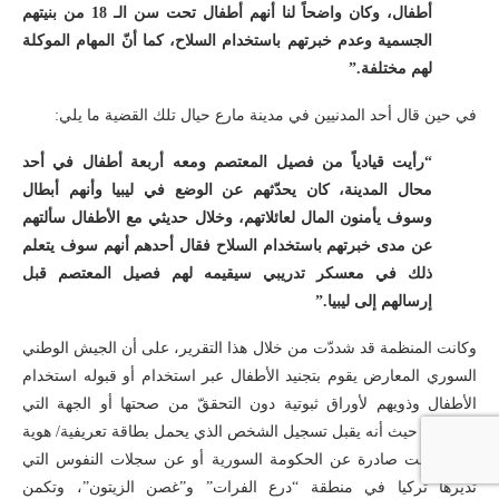
أطفال، وكان واضحاً لنا أنهم أطفال تحت سن الـ 18 من بنيتهم
الجسمية وعدم خبرتهم باستخدام السلاح، كما أنّ المهام الموكلة
لهم مختلفة.”
في حين قال أحد المدنيين في مدينة مارع حيال تلك القضية ما يلي:
“رأيت قيادياً من فصيل المعتصم ومعه أربعة أطفال في أحد
محال المدينة، كان يحدّثهم عن الوضع في ليبيا وأنهم أبطال
وسوف يأمنون المال لعائلاتهم، وخلال حديثي مع الأطفال سألتهم
عن مدى خبرتهم باستخدام السلاح فقال أحدهم أنهم سوف يتعلم
ذلك في معسكر تدريبي سيقيمه لهم فصيل المعتصم قبل
إرسالهم إلى ليبيا.”
وكانت المنظمة قد شددّت من خلال هذا التقرير، على أن الجيش الوطني
السوري المعارض يقوم بتجنيد الأطفال عبر استخدام أو قبوله استخدام
الأطفال وذويهم لأوراق ثبوتية دون التحققّ من صحتها أو الجهة التي
أصدرتها، حيث أنه يقبل تسجيل الشخص الذي يحمل بطاقة تعريفية/ هوية
سواء كانت صادرة عن الحكومة السورية أو عن سجلات النفوس التي
تديرها تركيا في منطقة “درع الفرات” و”غصن الزيتون”، وتكمن