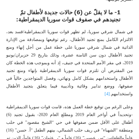
1- ما لا يقلّ عن (6) حالات جديدة لأطفال تمّ
تجنيدهم في صفوف قوات سوريا الديمقراطية:
في شمال شرقي سوريا، لم تظهر قوات سوريا الديمقراطية/قسد بعد،
الالتزام الكامل بمنع تجنيد الأطفال، رغم توقيعها وبمصادقة من الإدارة
الذاتية في شمال شرقي سوريا على خطة عمل من أجل إنهاء ومنع
تجنيد الأطفال دون سن الثامنة عشرة، وذلك بتاريخ 29 حزيران/يونيو
2019، في مقر الأمم المتحدة في جنيف، إذ أنه وبموجب هذه الخطة كان
من المفترض أن تلتزم قوات سوريا الديمقراطية بإنهاء ومنع تجنيد
الأطفال واستخدامهم بشكل كامل ونهائي، وفصل المتواجدين حالياً في
صفوفها، ووضع تدابير وقائية وتأديبية فيما يتعلق بتجنيد الأطفال
واستخدامهم.
[4]
وعلى الرغم من توقيع خطة العمل هذه، قامت قوات سوريا الديمقراطية
-وتحديداً في أواخر العام 2019 ومطلع العام 2020- بقبول تجنيد (6)
أطفال على الأقل ضمن صفوفها في حي “الشيخ مقصود” في حلب
ومنطقة “الشهباء” في ريف حلب الشمالي، بينهم الطفل “أ. حسن” (16)
عاماً والطفلتين “س. عيسى” (16) عاماً و “ر. عثمان” (16) عاماً، الذين تم