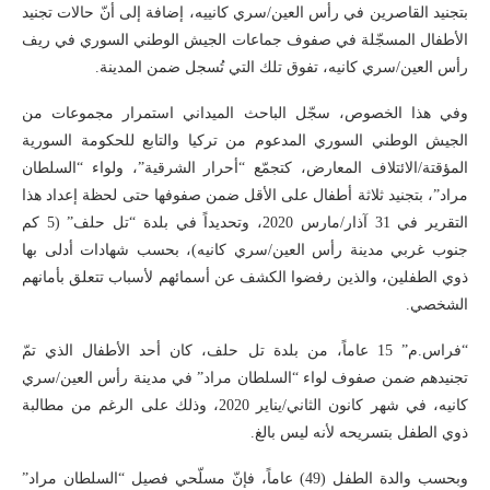
بتجنيد القاصرين في رأس العين/سري كانييه، إضافة إلى أنّ حالات تجنيد
الأطفال المسجّلة في صفوف جماعات الجيش الوطني السوري في ريف
رأس العين/سري كانيه، تفوق تلك التي تُسجل ضمن المدينة.
وفي هذا الخصوص، سجّل الباحث الميداني استمرار مجموعات من
الجيش الوطني السوري المدعوم من تركيا والتابع للحكومة السورية
المؤقتة/الائتلاف المعارض، كتجمّع “أحرار الشرقية”، ولواء “السلطان
مراد”، بتجنيد ثلاثة أطفال على الأقل ضمن صفوفها حتى لحظة إعداد هذا
التقرير في 31 آذار/مارس 2020، وتحديداً في بلدة “تل حلف” (5 كم
جنوب غربي مدينة رأس العين/سري كانيه)، بحسب شهادات أدلى بها
ذوي الطفلين، والذين رفضوا الكشف عن أسمائهم لأسباب تتعلق بأمانهم
الشخصي.
“فراس.م” 15 عاماً، من بلدة تل حلف، كان أحد الأطفال الذي تمّ
تجنيدهم ضمن صفوف لواء “السلطان مراد” في مدينة رأس العين/سري
كانيه، في شهر كانون الثاني/يناير 2020، وذلك على الرغم من مطالبة
ذوي الطفل بتسريحه لأنه ليس بالغ.
وبحسب والدة الطفل (49) عاماً، فإنّ مسلّحي فصيل “السلطان مراد”