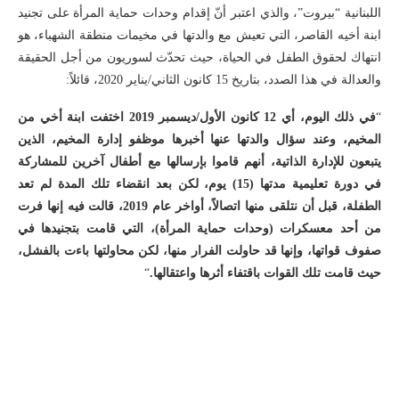
اللبنانية “بيروت”، والذي اعتبر أنّ إقدام وحدات حماية المرأة على تجنيد
ابنة أخيه القاصر، التي تعيش مع والدتها في مخيمات منطقة الشهباء، هو
انتهاك لحقوق الطفل في الحياة، حيث تحدّث لسوريون من أجل الحقيقة
والعدالة في هذا الصدد، بتاريخ 15 كانون الثاني/يناير 2020، قائلاً:
“
في ذلك اليوم، أي 12 كانون الأول/ديسمبر 2019 اختفت ابنة أخي من
المخيم، وعند سؤال والدتها عنها أخبرها موظفو إدارة المخيم، الذين
يتبعون للإدارة الذاتية، أنهم قاموا بإرسالها مع أطفال آخرين للمشاركة
في دورة تعليمية مدتها (15) يوم، لكن بعد انقضاء تلك المدة لم تعد
الطفلة، قبل أن نتلقى منها اتصالاً، أواخر عام 2019، قالت فيه إنها فرت
من أحد معسكرات (وحدات حماية المرأة)، التي قامت بتجنيدها في
صفوف قواتها، وإنها قد حاولت الفرار منها، لكن محاولتها باءت بالفشل،
حيث قامت تلك القوات باقتفاء أثرها واعتقالها.
“