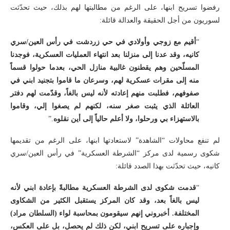
رفضوا تسريح ابنها، على الرغم من مطالبتها لهم بذلك، حيث تحدّثت
لسوريون من أجل الحقيقة والعدالة قائلة:
“
أقيم مع زوجي وأولادي في حي زردشت في رأس العين/سري
كانيه، وقد عدنا إلى منزلنا بعد انتهاء العمليات العسكرية، فوجدنا
المسلّحين وهم يقطنون غالبية منازل الحي، بعدما حولوا قسماً
منه إلى مقرات عسكرية لهم، وسرعان ما قاموا بتجنيد ابني في
صفوفهم، فطلبت منهم إعادته لأنه ليس بالغاً، وقدّمت لهم دفتر
العائلة الذي يثبت صغر سنه، لكنهم لم يصغوا إلي، وقاموا
بالاستهزاء بي ورحلوا، ولا أعلم حالياً إلى أين نقلوه
.”
لم تنفع محاولات “الشاهدة” لاستعادتها ابنها، على الرغم من تقديمها
شكوى رسمية لدى مركز “الشرطة العسكرية” في رأس العين/سري
كانيه، حيث تحدّثت بهذا الصدد قائلة:
“
قدمت شكوى لدى الشرطة العسكرية مطالبةً بإعادة ابني لأنه
ليس بالغاً بعد، وقد كان المركز يستقبل الكثير من الشكاوى
المختلفة. أخبروني إنهم سيقومون بمحاسبة لواء (السلطان مراد)
وإجباره على تسريح ابني، لكن ذلك لم يحصل، بل على العكس،