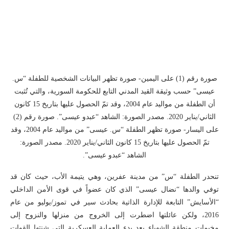
صورة رقم (1) على اليمين- صورة تظهر البيانات الشخصية للطفلة “س.
عيسى” حسب وثيقة القيد المدني التابع للحكومة السورية، والتي تُثبت
أن الطفلة من مواليد عام 2004، وقد تمّ الحصول عليها بتاريخ 15 كانون
الثاني/يناير 2020. مصدر الصورة: الشاهد “عبدو عيسى”. صورة رقم (2)
على اليسار- صورة تظهر الطفلة “س. عيسى” من مواليد عام 2004، وقد
تمّ الحصول عليها بتاريخ 15 كانون الثاني/يناير 2020. مصدر الصورة:
الشاهد “عبدو عيسى”.
تنحدر الطفلة “س” من مدينة عفرين، وهي يتيمة الأب، حيث كان قد
توفي والدها “نضال عيسى” الذي كان عضواً في قوى الأمن الداخلي
“الأسايش” التابعة للإدارة الذاتية بحادث سير في تموز/يوليو من عام
2016، ولكن عائلتها اضطرت إلى الخروج من منزلها والنزوح إلى
مخيمات منطقة الشهباء بعد بدء العملية العسكرية التي شنتها القوات