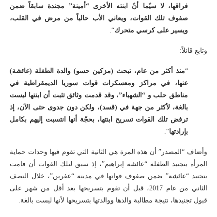
فراقها، لا سيّما أنّ ابنته الأخرى “أمينة” مجندة سابقاً ضمن
صفوف تلك القوات، ويعاني الأب حالياً من مرض في القلب،
ويسير على كرسي متحرك
“.
وتابع قائلاً:
“
منذ أكثر من عام، تبحث (مزكين حسو) والدة الطفلة (عائشة)
عنها، في مراكز ومعسكرات قوات سوريا الديمقراطية في
مناطق حلب و “الشهباء”، وقد قدمت وثائق تثبت أن ابنتها ليست
بالغة، لأكثر من جهة في (قسد)، ولكن دون جدوى حتى الآن، إذ
ترفض تلك القوات تسريح ابنتها، بحجّة أنها انتسبت إليهم بكامل
بإرادتها
“.
وأضاف “المصدر” أن هذه المرة هي الثانية التي تقوم فيها وحدات حماية
المرأة بتجنيد الطفلة “عائشة إبراهيم”، إذ سبق لتلك القوات أن قامت
بتجنيد “عائشة” ضمن صفوف قواتها في مدينة “عفرين”، خلال النصف
الثاني من عام 2017، قبل أن تقوم بتسريحها بعد أقل من شهر على
قبول تجنيدها، نتيجة مطالبة والدها ووالدتها بتسريحها لأنها ليست بالغة.