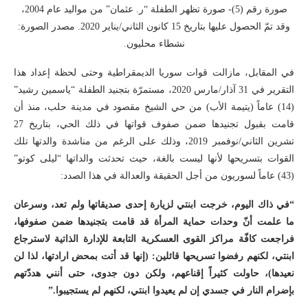
صورة رقم (5)- صورة تظهر الطفلة “ر. عثمان” من مواليد عام 2004،
وقد تمّ الحصول عليها بتاريخ 15 كانون الثاني/يناير 2020. مصدر الصورة:
نشطاء محليون.
في المقابل، مازالت قوات سوريا الديمقراطية وحتى لحظة إعداد هذا
التقرير في 31 آذار/مارس 2020، مستمرّة بتجنيد الطفلة “ياسمين رشيد”
(14) عاماً (يتيمة الأب) من حي الشيخ مقصود في مدينة حلب، منذ أن
قامت بقبول تجنيدها ضمن صفوف قواتها في ذلك الحي، بتاريخ 27
تشرين الثاني/نوفمبر 2019، وذلك على الرغم من مناشدة والدتها تلك
القوات بتسريحها لأنها ليست بالغة، حيث تحدثت والداتها “ليلى كوتو”
(43) عاماً لسوريون من أجل الحقيقة والعدالة في هذا الصدد:
“في ذاك اليوم، خرجت ابنتي لزيارة إحدى صديقاتها ولم تعد، وسرعان
ما علمت أنّ وحدات حماية المرأة قد قامت بتجنيدها ضمن صفوفها،
فراجعت كافّة مراكز القوى العسكرية التابعة للإدارة الذاتية لاسترجاع
ابنتي، لكنهم رفضوا تسريحها قائلين: (إنها قد أتت بمحض ارادتها، لذا لن
نعيدها)، حاولت كثيراً إقناعهم، ولكن دون جدوى، حتى أنني هددّتهم
بإضرام النار في جسدي إن لم يعيدوا ابنتي، لكنهم لم يستجيبوا.”