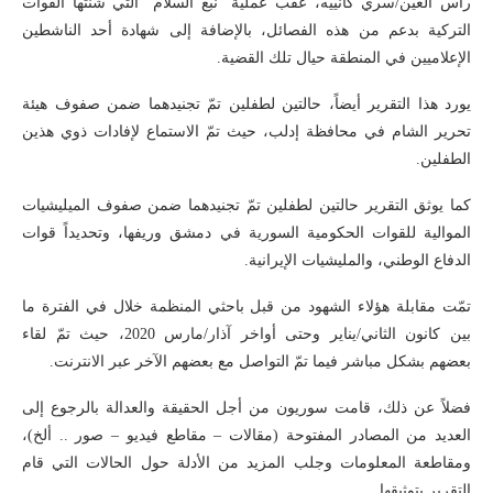
رأس العين/سري كانييه، عقب عملية “نبع السلام” التي شنتها القوات
التركية بدعم من هذه الفصائل، بالإضافة إلى شهادة أحد الناشطين
الإعلاميين في المنطقة حيال تلك القضية.
يورد هذا التقرير أيضاً، حالتين لطفلين تمّ تجنيدهما ضمن صفوف هيئة
تحرير الشام في محافظة إدلب، حيث تمّ الاستماع لإفادات ذوي هذين
الطفلين.
كما يوثق التقرير حالتين لطفلين تمّ تجنيدهما ضمن صفوف الميليشيات
الموالية للقوات الحكومية السورية في دمشق وريفها، وتحديداً قوات
الدفاع الوطني، والمليشيات الإيرانية.
تمّت مقابلة هؤلاء الشهود من قبل باحثي المنظمة خلال في الفترة ما
بين كانون الثاني/يناير وحتى أواخر آذار/مارس 2020، حيث تمّ لقاء
بعضهم بشكل مباشر فيما تمّ التواصل مع بعضهم الآخر عبر الانترنت.
فضلاً عن ذلك، قامت سوريون من أجل الحقيقة والعدالة بالرجوع إلى
العديد من المصادر المفتوحة (مقالات – مقاطع فيديو – صور .. ألخ)،
ومقاطعة المعلومات وجلب المزيد من الأدلة حول الحالات التي قام
التقرير بتوثيقها.