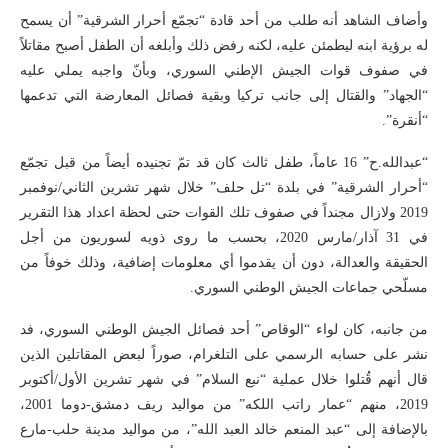
وأضاف الشاهد أنه طلب من أحد قادة “تجمّع أحرار الشرقية” أن يسمح
له برؤية ابنه ليطمئن عليه، لكنه رفض ذلك وأبلغه أن الطفل أصبح مقاتلاً
في صفوف قوات الجيش الإطني السوري، وبأنّ واجبه يملي عليه
“الجهاد” والقتال إلى جانب تركيا وبقية فصائل المعارضة التي تدعمها
“أنقرة”.
“عبدالله.ح” 16 عاماً، طفل ثالث كان قد تمّ تجنيده أيضاً من قبل تجمّع
“أحرار الشرقية” في بلدة “تل حلف” خلال شهر تشرين الثاني/نوفمبر
2019 ولازال مجنداً في صفوف تلك القوات حتى لحظة اعداد هذا التقرير
في 31 آذار/مارس 2020، بحسب ما روى ذويه لسوريون من أجل
الحقيقة والعدالة، دون أن يقدموا أي معلومات إضافية، وذلك خوفاً من
مسلّحي جماعات الجيش الوطني السوري.
من جانبه، كان لواء “الوقاص” أحد فصائل الجيش الوطني السوري، فد
نشر على حسابه الرسمي على التلغرام، صوراً لبعض المقاتلين الذين
قال أنهم قُتلوا خلال عملية “نبع السلام” في شهر تشرين الأول/أكتوبر
2019، منهم “عمار راتب اللكه” من مواليد ريف دمشق-دوما 2001،
بالإضافة إلى “عبد المنعم خالد العبد الله”، من مواليد مدينة حلب-مارع