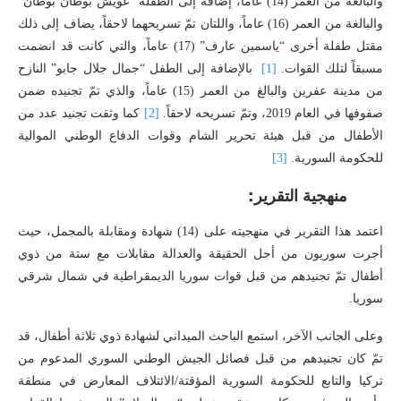
والبالغة من العمر (14) عاماً، إضافة إلى الطفلة “عويش بوظان بوظان”
والبالغة من العمر (16) عاماً، واللتان تمّ تسريحهما لاحقاً، يضاف إلى ذلك
مقتل طفلة أخرى “ياسمين عارف” (17) عاماً، والتي كانت قد انضمت
مسبقاً لتلك القوات.
[1]
بالإضافة إلى الطفل “جمال جلال جابو” النازح
من مدينة عفرين والبالغ من العمر (15) عاماً، والذي تمّ تجنيده ضمن
صفوفها في العام 2019، وتمّ تسريحه لاحقاً.
[2]
كما وثقت تجنيد عدد من
الأطفال من قبل هيئة تحرير الشام وقوات الدفاع الوطني الموالية
للحكومة السورية.
[3]
منهجية التقرير:
اعتمد هذا التقرير في منهجيته على (14) شهادة ومقابلة بالمجمل، حيث
أجرت سوريون من أجل الحقيقة والعدالة مقابلات مع ستة من ذوي
أطفال تمّ تجنيدهم من قبل قوات سوريا الديمقراطية في شمال شرقي
سوريا.
وعلى الجانب الآخر، استمع الباحث الميداني لشهادة ذوي ثلاثة أطفال، قد
تمّ كان تجنيدهم من قبل فصائل الجيش الوطني السوري المدعوم من
تركيا والتابع للحكومة السورية المؤقتة/الائتلاف المعارض في منطقة