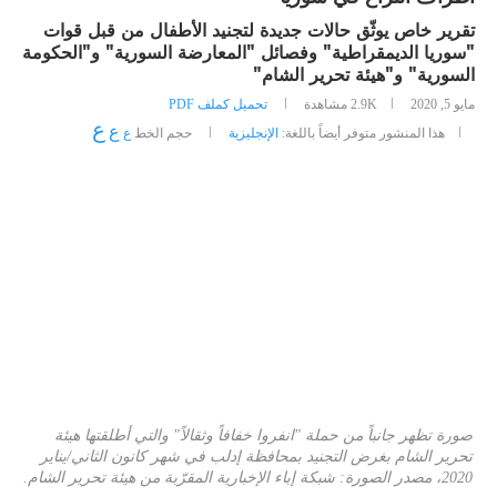
تقرير خاص يوثّق حالات جديدة لتجنيد الأطفال من قبل قوات
"سوريا الديمقراطية" وفصائل "المعارضة السورية" و"الحكومة
السورية" و"هيئة تحرير الشام"
مايو 5, 2020
2.9K
مشاهدة
تحميل كملف PDF
ع
ع
هذا المنشور متوفر أيضاً باللغة:
الإنجليزية
حجم الخط
ع
صورة تظهر جانباً من حملة "انفروا خفافاً وثقالاً" والتي أطلقتها هيئة
تحرير الشام بغرض التجنيد بمحافظة إدلب في شهر كانون الثاني/يناير
2020، مصدر الصورة: شبكة إباء الإخبارية المقرّبة من هيئة تحرير الشام.