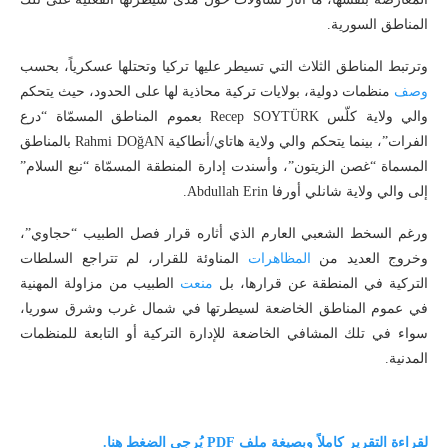
المناطق السورية.
وترتبط المناطق الثلاث التي تسيطر عليها تركيا وتحتلها عسكرياً، بحسب
وصف
منظمات دولية، بولايات تركية محاذية لها على الحدود، حيث يتحكم
والي ولاية كلّس Recep SOYTÜRK بعموم المناطق المسمّاة “درع
الفرات”، بينما يتحكم والي ولاية هاتاي/أنطاكية Rahmi DOğAN بالمناطق
المسماة “غصن الزيتون”، وأسندت إدارة المنطقة المسمّاة “نبع السلام”
إلى والي ولاية شانلي أورفا Abdullah Erin.
ورغم السخط الشعبي العارم الذي أثاره قرار فصل الطبيب “حجاوي”،
وخروج العديد من
المظاهرات
المناوئة للقرار، لم تتراجع السلطات
التركية في المنطقة عن قرارها، بل
منعت
الطبيب من مزاولة المهنية
في عموم المناطق الخاضعة لسيطرتها في شمال غرب وشرق سوريا،
سواء في تلك المشافي الخاضعة للإدارة التركية أو التابعة للمنظمات
المدنية.
لقراءة التقرير كاملاً وبصيغة ملف PDF
يُرجى
الضغط هنا.