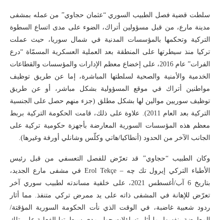
سلطت قضية فصل الطبيب السوري “عثمان حجاوي” من عمله بمشفى
مدينة مارع، من قبل مسؤولين أتراك، الضوء على مدى اتساع السطوة
التركية وتحكمها بالمؤسسات المدنية في شمال سوريا، حيث عملت
تركيا منذ سيطرتها على المنطقة بعد العملية العسكرية المسمّاة “درع
الفرات” عام 2016، على إخضاع معظم الإدارات والمؤسسات والقطاعات
الخدمية والأمنية والصحية لسلطتها المباشرة، إما عن طريق توظيف
مواطنين أتراك في موقع المسؤولية بشكل مباشر، أو عن طريق
توظيف سوريين موالين لها بشكل مطلق (جزء منهم حصل على الجنسية
التركية بعد العام 2011). علاوة على ذلك، قامت الحكومة التركية بربط
معظم هذه المؤسسات السورية المعارضة بأجهزة حكومية تركية على
الجانب الآخر من الحدود (أنطاكيا/هاتي وكلّس وشانلي أورفة وغيرها).
وكان الطبيب “حجاوي” قد تعرّض للفصل التعسفي من قبل رئيس
الأطباء التركي إيرول تك چه – Erol Tekçe في مشفى مارع الجديد،
بتاريخ 6 آب/أغسطس 2021، على خلفية مساندته لطبيب سوري آخر
تعرّض للإهانة في المشفى ذاته على يد ممرض تركي متنفذ. مما أثار
ردود شعبية غاضبة، في الوقت الذي نأت الحكومة السورية المؤقتة/
المعارضة بنفسها، ما أثار تساؤلات حول مدى سيطرتها الفعلية على تلك