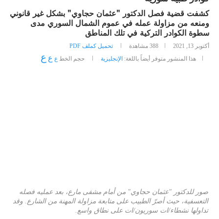
كشفت قضية فصل الدكتور "عثمان حجاوي" بشكل غير قانوني
ومنعه من مزاولة عمله في عموم الشمال السوري مدى
سطوة الكوادر التركية في تلك المناطق
أكتوبر 13, 2021
388
مشاهدة
تحميل كملف PDF
ع
ع
هذا المنشور متوفر أيضاً باللغة:
الإنجليزية
حجم الخط
ع
صور للدكتور "عثمان حجاوي" من أمام مشفى مارع، بعد عمليه فصله
التعسفية، حيث أصرّ الطبيب على متابعة مزاولة المهنة من الشارع. وقد
تداولها نشطاء/ات سوريون/ات على نطاق واسع.