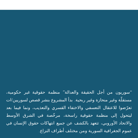
“سوريون من أجل الحقيقة والعدالة” منظمة حقوقية غير حكومية،
مستقلّة وغير منحازة وغير ربحية. بدأ المشروع بنشر قصص لسوريين/ات
تعرّضوا للاعتقال التعسفي والاختفاء القسري والتعذيب، ونما فيما بعد
ليتحول إلى منظمة حقوقية راسخة، مرخّصة في الشرق الأوسط
والاتحاد الأوروبي، تتعهد بالكشف عن جميع انتهاكات حقوق الإنسان في
عموم الجغرافية السورية ومن مختلف أطراف النزاع.