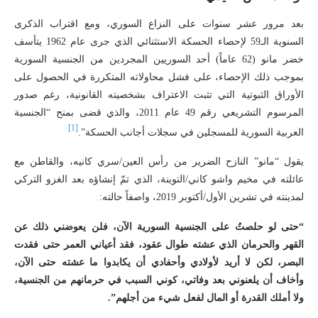
بعد مرور عشر سنوات على النزاع السوري، ومع اقتراب الذكرى
السنوية الـ59 لإحصاء الحسكة الاستثنائي الذي جرى عام 1962 يتأسف
خضر مانو (62 عاماً) أحد السوريين المجردين من الجنسية السورية
بموجب ذلك الإحصاء، على فشل محاولاته المتكررة في الحصول على
الأوراق الثبوتية التي تثبت الاعتراف بشخصيته القانونية، رغم صدور
المرسوم التشريعي رقم 49 عام 2011، والذي قضى بمنح “الجنسية
[1]
العربية السورية للمسجلين في سجلات أجانب الحسكة”.
يقول “مانو” النازح الضرير من رأس العين/سري كانيه، والقاطن مع
عائلته في مخيم واشو كاني/التوينة، الذي تمّ إنشاؤه بعد الغزو التركي
لمدينته في تشرين الأول/أكتوبر 2019، واصفاً حالته:
“حتى لو حلصتُ على الجنسية السورية الآن، فلن يعوضني ذلك عن
القهر والحرمان الذي عشته طوال عقود، فقد أعياني العمر حتى فقدت
البصر، لكن لا أريد لأولادي وأحفادي أن يكابدوا ما عشته حتى الآن،
وأخاف أن يلعنوني بعد وفاتي، كوني السبب في حرمانهم من الجنسية،
ولا أملك القدرة أو المال لفعل شيء من أجلهم”.