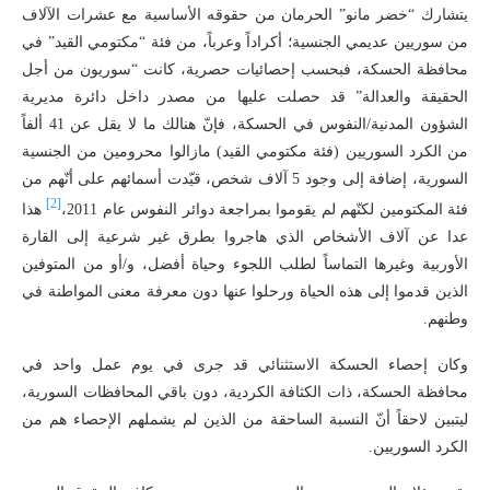
يتشارك “خضر مانو” الحرمان من حقوقه الأساسية مع عشرات الآلاف
من سوريين عديمي الجنسية؛ أكراداً وعرباً، من فئة “مكتومي القيد” في
محافظة الحسكة، فبحسب إحصائيات حصرية، كانت “سوريون من أجل
الحقيقة والعدالة” قد حصلت عليها من مصدر داخل دائرة مديرية
الشؤون المدنية/النفوس في الحسكة، فإنّ هنالك ما لا يقل عن 41 ألفاً
من الكرد السوريين (فئة مكتومي القيد) مازالوا محرومين من الجنسية
السورية، إضافة إلى وجود 5 آلاف شخص، قيّدت أسمائهم على أنّهم من
[2]
فئة المكتومين لكنّهم لم يقوموا بمراجعة دوائر النفوس عام 2011،
هذا
عدا عن آلاف الأشخاص الذي هاجروا بطرق غير شرعية إلى القارة
الأوربية وغيرها التماساً لطلب اللجوء وحياة أفضل، و/أو من المتوفين
الذين قدموا إلى هذه الحياة ورحلوا عنها دون معرفة معنى المواطنة في
وطنهم.
وكان إحصاء الحسكة الاستثنائي قد جرى في يوم عمل واحد في
محافظة الحسكة، ذات الكثافة الكردية، دون باقي المحافظات السورية،
ليتبين لاحقاً أنّ النسبة الساحقة من الذين لم يشملهم الإحصاء هم من
الكرد السوريين.