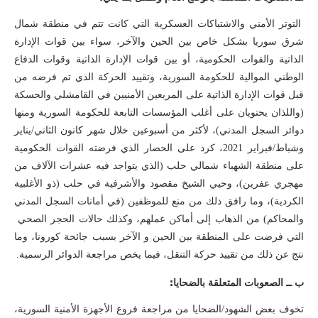
التوتر الأمني والاشتباكات العسكرية التي كانت تتم في منطقة شمال
شرق سوريا بشكل خاص بين الحين والآخر، سواء بين قوات الإدارة
الذاتية والقوات الحكومية، أو بين قوات الإدارة الذاتية وقوات الدفاع
الوطني الموالية للحكومة السورية، وتقييد الحركة الذي تم فرضه من
قبل قوات الإدارة الذاتية على المربعين الأمنيين في القامشلي والحسكة
(واللذان يحتويان على أغلب المؤسسات التابعة للحكومة السورية ومنها
دوائر السجل المدني)، لأكثر من أسبوعين خلال شهر كانون الثاني/يناير
وشباط/فبراير 2021، كرد على الحصار الذي فرضته القوات الحكومية
على منطقة الشهباء شمالي حلب (الذي يتواجد فيه عشرات الآلاف من
مهجري عفرين)، وحيي الشيخ مقصود والأشرفية في حلب (ذو الأغلبية
الكردية)، وما رافق ذلك من منع للموظفين (في أمانات السجل المدني
والمحاكم) من الذهاب إلى أماكن عملهم، وكذلك حالات الحجر الصحي
التي فرضت على المنطقة بين الحين و الآخر بسبب جائحة كورونا، وما
نتج عن ذلك من تقييد حركة التنقل، فيما يخص مراجعة الدوائر الرسمية.
ب ــ الصعوبات المتعلقة بالضحايا:
تخوف بعض الشهود/الضحايا من مراجعة فروع الأجهزة الأمنية السورية،