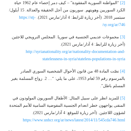
[2]
“المواطنة السورية المفقودة” – كيف دمر إحصاء عام 1962 حياة
الكرد السوريين وهويتهم. سوريون من أجل الحقيقة والعدالة. 15 أيلول/
سبتمبر 2018. (آخر زيارة للرابط: 4 آذار/مارس 2021).
https://stj-
sy.org/ar/746/
[3]
مجموعات عديمي الجنسية في سوريا. المجلس النرويجي للاجئين.
(آخر زيارة للرابط: 4 آذار/مارس 2021).
http://syrianationality.org/ar/nationality-documentation-and-
statelessness-in-syria/stateless-populations-in-syria
[4]
نصّت المادة 48 من قانون الأحوال الشخصية السوري الصادر
بالمرسوم رقم 59 لعام 1953، على ما يلي: “… 2. زواج المسلمة بغير
المسلم باطل”.
[5]
للمزيد انظر على سبيل المثال: الأطفال السوريون المولودون في
المنفى يواجهون خطر انعدام الجنسية.المفوضية السامية للأمم المتحدة
لشؤون اللاجئين. (آخر زيارة للموقع: 4 آذار/مارس 2021).
https://www.unhcr.org/ar/news/latest/2014/11/545cda746.html