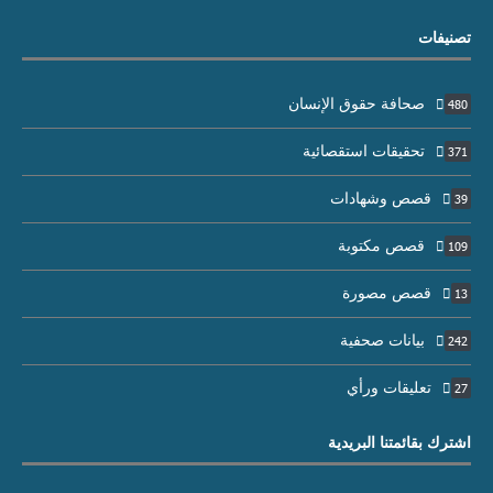
تصنيفات
صحافة حقوق الإنسان
480
تحقيقات استقصائية
371
قصص وشهادات
39
قصص مكتوبة
109
قصص مصورة
13
بيانات صحفية
242
تعليقات ورأي
27
اشترك بقائمتنا البريدية