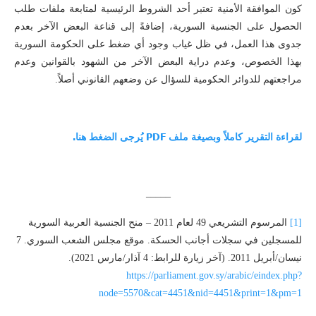
كون الموافقة الأمنية تعتبر أحد الشروط الرئيسية لمتابعة ملفات طلب
الحصول على الجنسية السورية، إضافةً إلى قناعة البعض الآخر بعدم
جدوى هذا العمل، في ظل غياب وجود أي ضغط على الحكومة السورية
بهذا الخصوص، وعدم دراية البعض الآخر من الشهود بالقوانين وعدم
مراجعتهم للدوائر الحكومية للسؤال عن وضعهم القانوني أصلاً.
لقراءة التقرير كاملاً وبصيغة ملف PDF يُرجى الضغط هنا.
_____
[1]
المرسوم التشريعي 49 لعام 2011 – منح الجنسية العربية السورية
للمسجلين في سجلات أجانب الحسكة. موقع مجلس الشعب السوري. 7
نيسان/أبريل 2011. (آخر زيارة للرابط: 4 آذار/مارس 2021).
https://parliament.gov.sy/arabic/eindex.php?
node=5570&cat=4451&nid=4451&print=1&pm=1