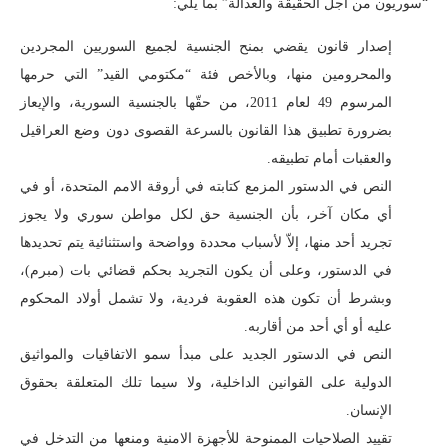
“سوريون من أجل الحقيقة والعدالة” بما يلي:
إصدار قانون يقضي بمنح الجنسية لجميع السوريين المجردين
والمحرومين منها، وبالأخص فئة “مكتومي القيد” التي حرمها
المرسوم 49 لعام 2011، من حقّها بالجنسية السورية، والإيعاز
بضرورة تطبيق هذا القانون بالسرعة القصوى دون وضع العراقيل
والعقبات أمام تطبيقه.
النص في الدستور المزمع كتابته في أروقة الامم المتحدة، أو في
أي مكان آخر، بأن الجنسية حق لكل مواطن سوري ولا يجوز
تجريد أحد منها، إلاّ لأسباب محددة وواضحة واستثنائية يتم تحديدها
في الدستور، وعلى أن يكون التجريد بحكم قضائي بات (مبرم)،
وبشرط أن تكون هذه العقوبة فردية، ولا تشمل أولاد المحكوم
عليه أو أي أحد من أقاربه.
النص في الدستور الجديد على مبدأ سمو الاتفاقيات والمواثيق
الدولية على القوانين الداخلية، ولا سيما تلك المتعلقة بحقوق
الإنسان.
تقييد الصلاحيات الممنوحة للأجهزة الامنية ومنعها من التدخل في