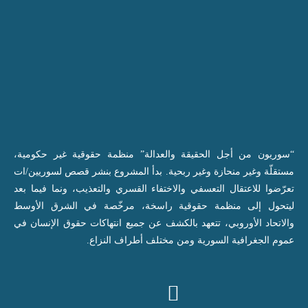
“سوريون من أجل الحقيقة والعدالة” منظمة حقوقية غير حكومية،
مستقلّة وغير منحازة وغير ربحية. بدأ المشروع بنشر قصص لسوريين/ات
تعرّضوا للاعتقال التعسفي والاختفاء القسري والتعذيب، ونما فيما بعد
ليتحول إلى منظمة حقوقية راسخة، مرخّصة في الشرق الأوسط
والاتحاد الأوروبي، تتعهد بالكشف عن جميع انتهاكات حقوق الإنسان في
عموم الجغرافية السورية ومن مختلف أطراف النزاع.