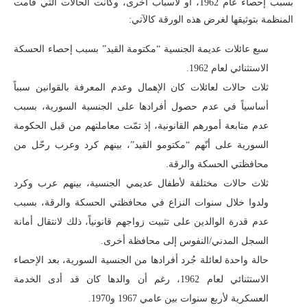
بسبب إحصاء عام 1962، أو لأسباب أخرى، وكانت الحالات التي قامت
المنظمة بتوثيقها لغرض هذه الورقة كالآتي:
سبع عائلات عديمة الجنسية “مكتومة القيد” بسبب إحصاء الحسكة
الاستثنائي لعام 1962.
ثلاث حالات لعائلات كان الإهمال وعدم المعرفة بالقوانين سبباً
أساسياً في عدم حصول أفرادها على الجنسية السورية، بسبب
عدم متابعة أمورهم القانونية، إذ تمّت معاملتهم من قبل الحكومة
السورية على أنّهم “مكتومو القيد”، بينهم كرد وعرب رحّل من
محافظتي الحسكة والرقة.
ثلاث حالات مختلفة لأطفال عديمي الجنسية، بينهم عرب وكرد
ولدوا خلال سنوات النزاع في محافظتي الحسكة والرقة، بسبب
عدم قدرة الوالدين على تثبيت زواجهم قانونياً، ذلك لانتقال أمانة
السجل المدني/النفوس إلى محافظة أخرى.
حالة واحدة لعائلة جُرد أفرادها من الجنسية السورية، بعد الإحصاء
الاستثنائي لعام 1962، رغم أن والدها كان قد أدى الخدمة
العسكرية لأربع سنوات بين عامي 1967 و1970.