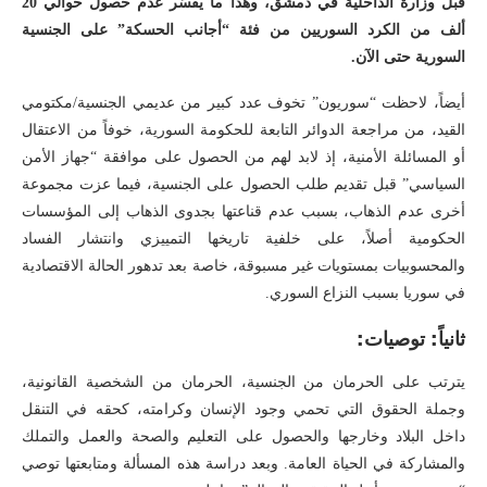
قبل وزارة الداخلية في دمشق، وهذا ما يفسّر عدم حصول حوالي 20
ألف من الكرد السوريين من فئة “أجانب الحسكة” على الجنسية
السورية حتى الآن.
أيضاً، لاحظت “سوريون” تخوف عدد كبير من عديمي الجنسية/مكتومي
القيد، من مراجعة الدوائر التابعة للحكومة السورية، خوفاً من الاعتقال
أو المسائلة الأمنية، إذ لابد لهم من الحصول على موافقة “جهاز الأمن
السياسي” قبل تقديم طلب الحصول على الجنسية، فيما عزت مجموعة
أخرى عدم الذهاب، بسبب عدم قناعتها بجدوى الذهاب إلى المؤسسات
الحكومية أصلاً، على خلفية تاريخها التمييزي وانتشار الفساد
والمحسوبيات بمستويات غير مسبوقة، خاصة بعد تدهور الحالة الاقتصادية
في سوريا بسبب النزاع السوري.
ثانياً: توصيات:
يترتب على الحرمان من الجنسية، الحرمان من الشخصية القانونية،
وجملة الحقوق التي تحمي وجود الإنسان وكرامته، كحقه في التنقل
داخل البلاد وخارجها والحصول على التعليم والصحة والعمل والتملك
والمشاركة في الحياة العامة. وبعد دراسة هذه المسألة ومتابعتها توصي