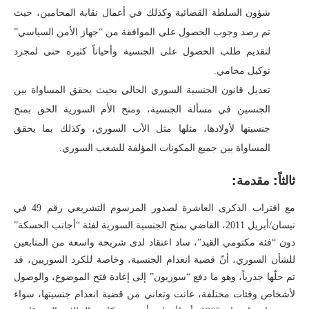
شؤون السلطة القضائية وكذلك في أعمال نقابة المحامين، حيث
تم رصد وجوب الحصول على الموافقة من “جهاز الأمن السياسي”
لتقديم طلب الحصول على الجنسية وأحياناً كثيرة حتى لمجرد
توكيل محامي.
تعديل قانون الجنسية السوري الحالي بحيث يحقق المساواة بين
الجنسين في مسألة الجنسية، ومنح الأم السورية الحق بمنح
جنسيتها لأولادها، مثلها مثل الأب السوري، وكذلك بما يحقق
المساواة بين جميع المكونات المؤلفة للشعب السوري.
ثالثاً: مقدمة:
مع اقتراب الذكرى العاشرة لصدور المرسوم التشريعي رقم 49 في
نيسان/أبريل 2011، القاضي بمنح الجنسية السورية لفئة “أجانب الحسكة”
دون “فئة مكتومي القيد”، ساد اعتقاد لدى شريحة واسعة من المتابعين
للشأن السوري، أنّ قضية انعدام الجنسية، وخاصة للكرد السوريين، قد
تم حلّها جذرياً، وهو ما دفع “سوريون” إلى إعادة فتح الموضوع، والوصول
لأشخاص وفئات مختلفة، عانت وتعاني من قضية انعدام جنسيتها، سواء