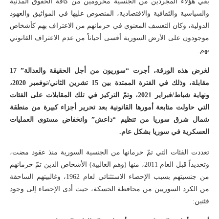
بقي هؤلاء المجردين من الجنسية محرومين من كافة الحقوق المدنية
والسياسية والثقافية والاقتصادية، المنصوص عليها في المواثيق والعهود
الدولية، وكان التعسف المعنوي في حرمانهم من الاعتراف بهم كأشخاص
موجودون على الأرض السورية أقسى أحياناً من عدم الاعتراف القانوني
بهم.
لغرض هذه الورقة، أجرت “سوريون من أجل الحقيقة والعدالة” 17
مقابلة، وذلك في الفترة الممتدة بين 15 تشرين الثاني/نوفمبر 2020،
ونهاية شباط/فبراير 2021،
وتمّ التركيز في تلك المقابلات على الفئات
التي حاولت متابعة أمورها القانونية بعد تحرير أجزاء كبيرة من منطقة
شمال شرق سوريا من تنظيم “داعش” وانخفاض مستوى العمليات
العسكرية في سوريا بشكل عام.
تعددت الفئات التي تمّ حرمانها من الجنسية السورية منذ عقود مضت،
وتحديداً قبل العام 2011، منها (وهم الغالبية) الأشخاص الذين تمّ حرمانهم
من جنسيتهم بسبب الإحصاء الاستثنائي لعام 1962، وغالبيتهم الساحقة
من الكرد السوريين من محافظة الحسكة، حيث أدى الإحصاء إلى وجود
فئتين: