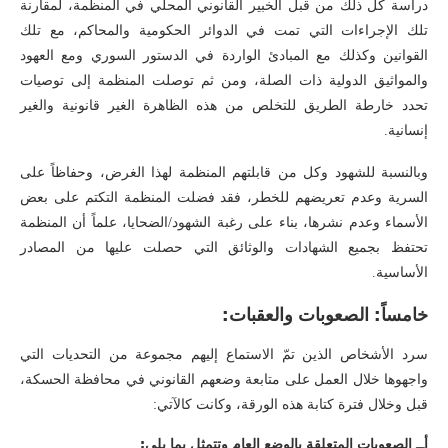
دراسة كل ذلك من قبل الخبير القانوني المحلّي في المنظمة، لمقارنة
تلك الإجراءات التي تمت في الدوائر الحكومية والمحاكم، مع تلك
القوانين وكذلك مع المبادئ الواردة في الدستور السوري ومع العهود
والمواثيق الدولية ذات الصلة، ومن ثم توصلت المنظمة إلى توصيات
تحدد خارطة الطريق للتخلص من هذه الظاهرة الغير قانونية والغير
إنسانية.
وبالنسبة للشهود وكل من قابلتهم المنظمة لهذا الغرض، وحفاظاً على
السرية وعدم تعريضهم للخطر، فقد فضلت المنظمة التكتم على بعض
الأسماء وعدم نشرها، بناء على رغبة الشهود/الضحايا، علماً أن المنظمة
تحتفظ بجميع الشهادات والوثائق التي حصلت عليها من المصادر
الأساسية.
خامساً: الصعوبات والعقبات:
سرد الأشخاص الذين تمّ الاستماع إليهم مجموعة من التحديات التي
واجهوها خلال العمل على متابعة وضعهم القانوني في محافظة الحسكة،
قبل وخلال فترة كتابة هذه الورقة، وكانت كالآتي:
أــ الصعوبات المتعلقة بالوضع العام وتتمثل بما يلي
: