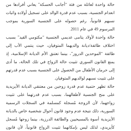
حالة واحدة لعائلة من فئة “أجانب الحسكة” يعاني أفرادها من
انعدام الجنسية، بسبب عدم قدرة الوالد على تسجيل أولاده واثبات
نسبهم قانونياً، رغم حصوله على الجنسية السورية بموجب
المرسوم 49 في عام 2011.
حالة واحدة لأولاد يتامى عديمي الجنسية “مكتومي القيد” بسبب
اختلاف طائفة/ديانة والديهما المتوفيان، حيث ينتمي الأب إلى
طائفة “الموحدين الدروز”، بينما تعتنق الأم الديانة الإسلامية، إذ
يمنع القانون السوري تثبيت حالة الزواج في تلك الحالة، ما أدى
إلى حرمان الأطفال من الحصول على الجنسية بسبب عدم قدرتهم
على تثبيت نسبهم لوالديهم المتوفيان.
حالة تظهر حتمية عدم قدرة زوجين من معتنقي الديانة الأيزيدية
على منح الجنسية لأطفالهما، بسبب عدم قدرتهما على تثبيت
زواجهما، لأن الزوجة مُسجلة كمسلمة في السجلات الرسمية
السورية، ذلك نتيجة عدم وجود قانون أحوال شخصية خاص بالديانة
الأيزيدية أسوة بالمسيحيين والطائفة الدرزية، بينما زوجها مُسجل
كأيزيدي، لذلك ليس بإمكانهما تثبيت الزواج قانونياً، لأن قانون