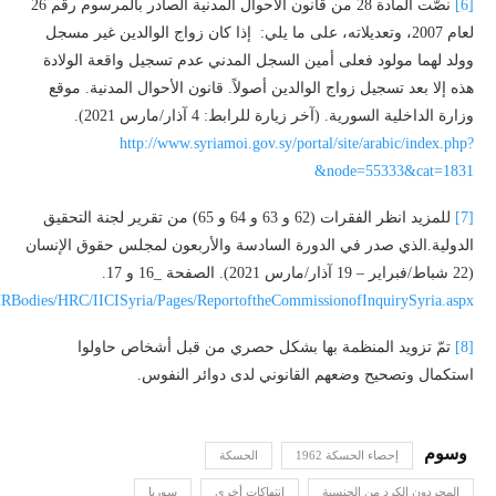
[6]
نصّت المادة 28 من قانون الأحوال المدنية الصادر بالمرسوم رقم 26
لعام 2007، وتعديلاته، على ما يلي: إذا كان زواج الوالدين غير مسجل
وولد لهما مولود فعلى أمين السجل المدني عدم تسجيل واقعة الولادة
هذه إلا بعد تسجيل زواج الوالدين أصولاً. قانون الأحوال المدنية. موقع
وزارة الداخلية السورية. (آخر زيارة للرابط: 4 آذار/مارس 2021).
http://www.syriamoi.gov.sy/portal/site/arabic/index.php?
node=55333&cat=1831&
[7]
للمزيد انظر الفقرات (62 و 63 و 64 و 65) من تقرير لجنة التحقيق
الدولية.الذي صدر في الدورة السادسة والأربعون لمجلس حقوق الإنسان
(22 شباط/فبراير – 19 آذار/مارس 2021). الصفحة _16 و 17.
HRBodies/HRC/IICISyria/Pages/ReportoftheCommissionofInquirySyria.aspx
[8]
تمّ تزويد المنظمة بها بشكل حصري من قبل أشخاص حاولوا
استكمال وتصحيح وضعهم القانوني لدى دوائر النفوس.
إحصاء الحسكة 1962
الحسكة
المجردون الكرد من الجنسية
انتهاكات أخرى
سوريا