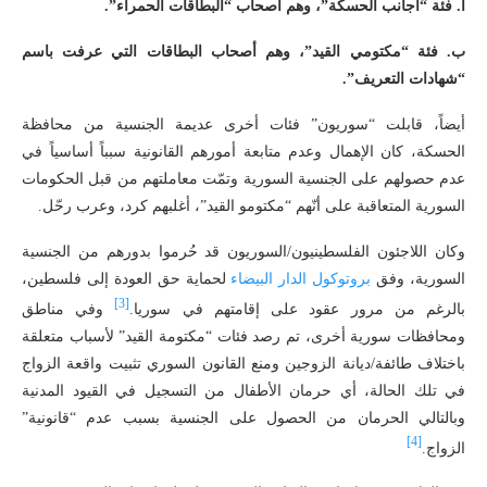
أ. فئة “أجانب الحسكة”، وهم أصحاب “البطاقات الحمراء”.
ب. فئة “مكتومي القيد”، وهم أصحاب البطاقات التي عرفت باسم
“شهادات التعريف”.
أيضاً، قابلت “سوريون” فئات أخرى عديمة الجنسية من محافظة
الحسكة، كان الإهمال وعدم متابعة أمورهم القانونية سبباً أساسياً في
عدم حصولهم على الجنسية السورية وتمّت معاملتهم من قبل الحكومات
السورية المتعاقبة على أنّهم “مكتومو القيد”، أغلبهم كرد، وعرب رحّل.
وكان اللاجئون الفلسطينيون/السوريون قد حُرموا بدورهم من الجنسية
السورية، وفق
بروتوكول
الدار
البيضاء
لحماية حق العودة إلى فلسطين،
[3]
بالرغم من مرور عقود على إقامتهم في سوريا.
وفي مناطق
ومحافظات سورية أخرى، تم رصد فئات “مكتومة القيد” لأسباب متعلقة
باختلاف طائفة/ديانة الزوجين ومنع القانون السوري تثبيت واقعة الزواج
في تلك الحالة، أي حرمان الأطفال من التسجيل في القيود المدنية
وبالتالي الحرمان من الحصول على الجنسية بسبب عدم “قانونية”
[4]
الزواج.