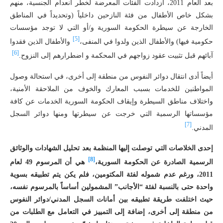
بعد العام 2011، ازدادت الفئات المعرضة لخطر انعدام الجنسية، منهم
بشكل خاص الأطفال من فئة النازحين داخلياً (وتحديداً في المناطق
الخارجة عن سيطرة الحكومة السورية و/أو التي لا توجد مؤسسات
[5]
حكومية فيها) والأطفال الذين ولدوا في المنفى،
والأطفال الذين فقدوا
[6]
آبائهم قبل تثبيت عقود زواجهم في المحكمة و اضطرارهم إلى النزوح.
أيضاً أدى انتقال دوائر النفوس من منطقة إلى أخرى، في استحالة وصول
المواطنين للخدمات بسبب المعارك والخوف من الملاحقة الأمنية،
واختلاف مناطق السيطرة وإيقاف الحكومة السورية الخدمات عن كافة
مؤسساتها الرسمية التي خرجت عن سيطرتها ومنها دوائر السجل
[7]
المدني.
إحدى الخلاصات التي توصلت إليها المنظمة بعد تحليل الشهادات والوثائق
[8]
الرسمية الصادرة
ع
ن الحكومة السورية،
هي أن المرسوم 49 لعام
2011، ورغم عدم شموله لفئة المكتومين، فلم يكن يتم تطبيقه بسوية
واحدة حتى بالنسبة لفئة “الأجانب” المشمولين أساساً بالمرسوم نفسه،
حيث اختلفت طريقة تطبيقه بين أمانات السجل المدني/دوائر النفوس
من منطقة إلى أخرى، إضافة إلى التمييز في التعامل مع الطلبات من