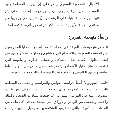
الأحوال الشخصية السوري ينص على إن (زواج المسلمة بغير
المسلم باطل)، وعليه يجب أن يشهر زوجها إسلامه، حتى يتم
تثبيت زواجهما قانونياً، على الرغم من أنّ الإثنين، هي وزوجها من
معتنقي الديانة الأيزيدية أساساً، لكن تم تسجيل الزوجة كمسلمة.
رابعاً: منهجية التقرير:
تتلخص منهجية هذه الورقة في إجراء 17 مقابلة مع الضحايا المحرومين
من الجنسية السورية، والاستماع الى معاناتهم ومحاولة التفكير معهم في
إيجاد الحلول الكفيلة بحل المشاكل والعقبات الإدارية والقانونية التي
تعترضهم، وتمّ اختيار الأشخاص وتحديدهم بشكل خاص من الذين حاولوا
متابعة وضعهم القانوني وتصحيحه عند المؤسسات الحكومية السورية.
قامت “سوريون” أيضاً بدراسة القوانين والمراسيم والتعليمات المتعلقة
بالجنسية السورية، لمعرفة مدى توافق التطبيق العملي مع ما هو
منصوص عليه في القوانين السورية، ثم جمعت شهادات الضحايا وكذلك
راجعت وتحققت من الوثائق والأوراق التي استخدمت في كل ملف من
الملفات المذكورة، والتي تمّ تزويد المنظمة بها من قبل الشهود، وتمت