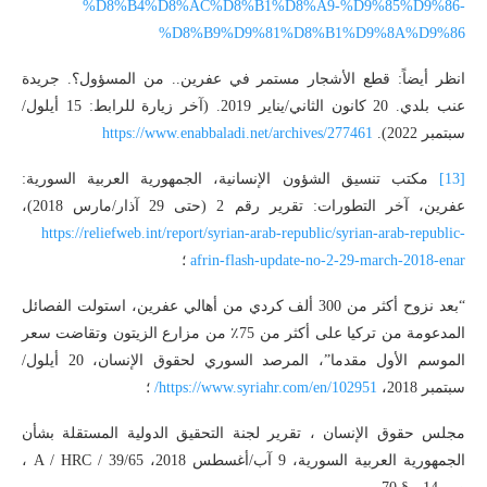
%D8%B4%D8%AC%D8%B1%D8%A9-%D9%85%D9%86-
%D8%B9%D9%81%D8%B1%D9%8A%D9%86
انظر أيضاً: قطع الأشجار مستمر في عفرين.. من المسؤول؟. جريدة
عنب بلدي. 20 كانون الثاني/يناير 2019. (آخر زيارة للرابط: 15 أيلول/
سبتمبر 2022).
https://www.enabbaladi.net/archives/277461
[13]
مكتب تنسيق الشؤون الإنسانية، الجمهورية العربية السورية:
عفرين، آخر التطورات: تقرير رقم 2 (حتى 29 آذار/مارس 2018)،
https://reliefweb.int/report/syrian-arab-republic/syrian-arab-republic-
afrin-flash-update-no-2-29-march-2018-enar
؛
“بعد نزوح أكثر من 300 ألف كردي من أهالي عفرين، استولت الفصائل
المدعومة من تركيا على أكثر من 75٪ من مزارع الزيتون وتقاضت سعر
الموسم الأول مقدما”، المرصد السوري لحقوق الإنسان، 20 أيلول/
سبتمبر 2018،
https://www.syriahr.com/en/102951/
؛
مجلس حقوق الإنسان ، تقرير لجنة التحقيق الدولية المستقلة بشأن
الجمهورية العربية السورية، 9 آب/أغسطس 2018، A / HRC / 39/65 ،