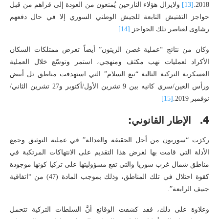
2018.
[13]
ولايزال هؤلاء النازحين يُمنعون من العودة إلى قراهم من قبل
حواجز التفتيش التابعة للجيش الوطني السوري إلا في حال دفعهم
رشاوى لعناصر تلك الحواجز.
[14]
وكان من نتائج “عملية غصن الزيتون” أيضاً تعرض ممتلكات السكان
الأكراد لعمليات نهب مكثف ومنهجي، استمر وتوسّع خلال العملية
العسكرية التركية التالية “نبع السلام” التي استهدفت مناطق تل أبيض
ورأس العين/سري كانيه بين 9 تشرين الأول/أكتوبر و27 تشرين الثاني/
نوفمبر 2019.
[15]
4. الإطار القانوني:
ركزت “سوريون من أجل الحقيقة والعدالة” في عملية التوثيق وجمع
الأدلة التي قامت بها لغرض هذا التقديم على الانتهاكات المرتكبة في
مناطق شمال غرب سوريا والتي تقع مسؤوليتها على تركيا كونها موجودة
كقوة احتلال في تلك المناطق، وذلك بموجب المادة (47) من “اتفاقية
جنيف الرابعة”.
وعلاوة على ذلك، فقد كشفت الوقائع أنَّ السلطات التركية تتحمل