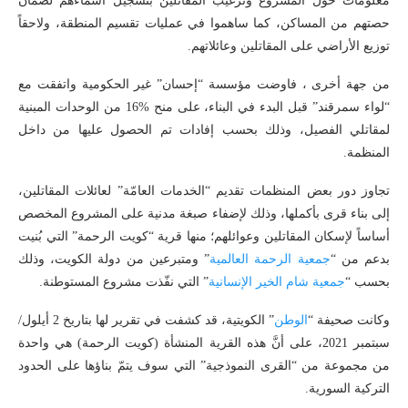
معلومات حول المشروع وترغيب المقاتلين بتسجيل أسماءهم لضمان
حصتهم من المساكن، كما ساهموا في عمليات تقسيم المنطقة، ولاحقاً
توزيع الأراضي على المقاتلين وعائلاتهم.
من جهة أخرى ، فاوضت مؤسسة “إحسان” غير الحكومية واتفقت مع
“لواء سمرقند” قبل البدء في البناء، على منح %16 من الوحدات المبنية
لمقاتلي الفصيل، وذلك بحسب إفادات تم الحصول عليها من داخل
المنظمة.
تجاوز دور بعض المنظمات تقديم “الخدمات العامّة” لعائلات المقاتلين،
إلى بناء قرى بأكملها، وذلك لإضفاء صبغة مدنية على المشروع المخصص
أساساً لإسكان المقاتلين وعوائلهم؛ منها قرية “كويت الرحمة” التي بُنيت
بدعم من “
جمعية الرحمة العالمية
” ومتبرعين من دولة الكويت، وذلك
بحسب “
جمعية شام الخير الإنسانية
” التي نفّذت مشروع المستوطنة.
وكانت صحيفة “
الوطن
” الكويتية، قد كشفت في تقرير لها بتاريخ 2 أيلول/
سبتمبر 2021، على أنَّ هذه القرية المنشأة (كويت الرحمة) هي واحدة
من مجموعة من “القرى النموذجية” التي سوف يتمّ بناؤها على الحدود
التركية السورية.