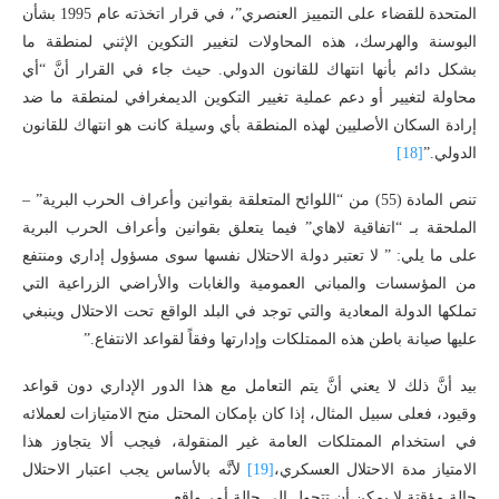
المتحدة للقضاء على التمييز العنصري”، في قرار اتخذته عام 1995 بشأن
البوسنة والهرسك، هذه المحاولات لتغيير التكوين الإثني لمنطقة ما
بشكل دائم بأنها انتهاك للقانون الدولي. حيث جاء في القرار أنَّ “أي
محاولة لتغيير أو دعم عملية تغيير التكوين الديمغرافي لمنطقة ما ضد
إرادة السكان الأصليين لهذه المنطقة بأي وسيلة كانت هو انتهاك للقانون
الدولي.”
[18]
تنص المادة (55) من “اللوائح المتعلقة بقوانين وأعراف الحرب البرية” –
الملحقة بـ “اتفاقية لاهاي” فيما يتعلق بقوانين وأعراف الحرب البرية
على ما يلي: ” لا تعتبر دولة الاحتلال نفسھا سوى مسؤول إداري ومنتفع
من المؤسسات والمباني العمومیة والغابات والأراضي الزراعیة التي
تملكھا الدولة المعادیة والتي توجد في البلد الواقع تحت الاحتلال وینبغي
علیھا صیانة باطن ھذه الممتلكات وإدارتھا وفقاً لقواعد الانتفاع.”
بيد أنَّ ذلك لا يعني أنَّ يتم التعامل مع هذا الدور الإداري دون قواعد
وقيود، فعلى سبيل المثال، إذا كان بإمكان المحتل منح الامتيازات لعملائه
في استخدام الممتلكات العامة غير المنقولة، فيجب ألا يتجاوز هذا
الامتياز مدة الاحتلال العسكري،
[19]
لأنَّه بالأساس يجب اعتبار الاحتلال
حالة مؤقتة لا يمكن أن تتحول إلى حالة أمر واقع.