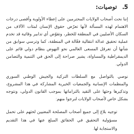
5. توصيات:
إننا نحث أصحاب الولايات المحترمين على إعطاء الأولوية وأقصى درجات
الاهتمام لهذه المسألة لأنها تعرّض حقوق الإنسان لمئات الآلاف من
السكان الأصليين في المنطقة للخطر، وتقوّض أي تدابير وقائية قد تخدم
عملية تحقيق عدالة انتقالية فعّالة في المنطقة، كما وترسي سوابق من
شأنها أن تعرقل المسعى العالمي نحو النهوض بنظام دولي قائم على
الديمقراطية والمساواة، يشير صراحة إلى الحق في التنمية والتضامن
الدولي.
نوصي بالتواصل مع السلطات التركية والجيش الوطني السوري
والمنظمات الإنسانية والجمعيات الخيرية المشاركة في هذا المشروع،
وتذكيرها وحثها على التقيد بالتزاماتها بموجب القانون الدولي، ونتوجه
بشكل خاص لأصحاب الولايات لنرجوا منهم:
توجيه بلاغ إلى جميع أصحاب المصلحة المعنيين لحثهم على تحمل
مسؤولية التحقيق في الحقائق المبلغ عنها في هذا التقديم
والاستجابة لها.