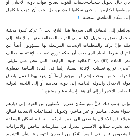
بأي حال تحويل شحنات/تعيينات الغوث لصالح قوات دولة الاحتلال أو
موظفيها الإداريين أو حتى سكانها المدنيين، بل يجب أن تذهب بالكامل
إلى سكان المناطق المحتلة.
[16]
وبالنظر إلى الحقائق التي سردها هذا البلاغ، نجد أنَّ تركيا كقوة محتلة
تتحمل مسؤولية تحويل الإغاثة إلى القوات المتحالفة معها، وبالإضافة إلى
ذلك فإنَّ تركيا والمنظمات الإنسانية المرتبطة بها مسؤولون أيضاً عن
انتهاك شرط الحياد الذي يجب أن يحكم توزيع تعيينات الإغاثة بما يخالف
نص المادة (61) من “اتفاقية جنيف الرابعة” التي تنص على مايلي:
“يجري توزيع تعيينات الإغاثة المشار إليها في المادة السابقة بمعاونة
الدولة الحامية وتحت إشرافها. ويجوز أيضاً أن يعهد بهذا العمل باتفاق
دولة الاحتلال والدولة الحامية إلى دولة محايدة أو إلى اللجنة الدولية
للصليب الأحمر أو إلى أي هيئة إنسانية غير متحيزة.”
وإلى جانب ذلك فإنَّ منع سكان عفرين الأصليين من العودة إلى ديارهم
سواء بشكل مباشر أو غير مباشر، وتحويل المساعدات الإنسانية لصالح
عملاء قوة الاحتلال والسعي إلى تغيير التركيبة العرقية لسكان المنطقة
بعد تشريد سكانها الأصليين قسراً، هي ممارسات تتناقض والالتزامات
المنصوص عليها في المبدأ (24) من المبادئ التوجيهية بشأن التشريد