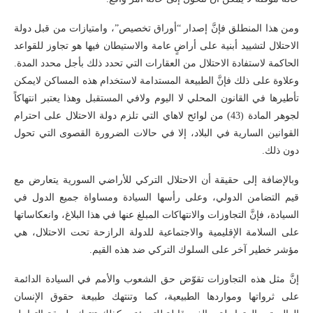
ومن هذا المنطلق فإنَّ إصدار “أوراق تخصيص”، وامتيازات من قبل دولة
الاحتلال لتشييد أبنية على أراضٍ عامة والاستيطان فيها هو تجاوز للقواعد
الحاكمة لاستفادة الاحتلال من العقارات التي تحدد ذلك بأجل محدد المدة.
وعلاوة على ذلك فإنَّ الطبيعة المستدامة لاستخدام هذه المساكن لايمكن
تأطيرها في القانون المحلي لا اليوم ولافي المستقبل وهذا يعتبر انتهاكاً
لجوهر المادة (43) من لوائح لاهاي التي تلزم دولة الاحتلال على احترام
القوانين السارية في البلاد، إلا في حالات الضرورة القصوى التي تحول
دون ذلك.
وبالإضافة إلى حقيقة أن الاحتلال التركي للأراضي السورية يتعارض مع
قيم التضامن الدولي، وعلى رأسها السيادة ومساواة جميع الدول في
السيادة، فإنَّ التجاوزات والانتهاكات المبلغ عنها في هذا البلاغ، وانعكاساتها
على السلامة الإقليمية والاجتماعية للدولة الرازحة تحت الاحتلال، هي
مؤشر خطير آخر على السلوك التركي ضد هذه القيم.
إنَّ مثل هذه التجاوزات تقوّض حق الشعوب والأمم في السيادة الدائمة
على ثرواتها ومواردها الطبيعية، كما وتنتهك طبيعة حقوق الإنسان