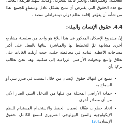
العالمية، والمترابطة، والغير قابلة للتجزئة، وكذلك تنتهك طريقة التعامل
مع هذه الحقوق التي يفترض أن تمنح بشكل عادل ومتساوٍ للجميع. هذا
من شأنه أن يقوّض إقامة نظام دولي ديمقراطي منصف.
4.4. حقوق الإنسان والبيئة:
إنَّ مشروع الإسكان المذكور في هذا البلاغ هو واحد من سلسلة مشاريع
أخرى مشابهة تمَّ التخطيط لها والمباشرة ببنائها بالفعل على أكبر
مساحات الأغطية النباتية في محافظة حلب، حيث أزيلت الغابات على
نطاق واسع وتحولت الأراضي الزراعية إلى سكنية. وهنا نحن نطالب
تركيا بأن:
تمتنع عن انتهاك حقوق الإنسان من خلال التسبب في ضرر بيئي أو
السماح به.
حماية الأراضي المحتلة من قبلها من التدخل البيئي الضار الآتي
من أي مصادر أخرى.
اتخاذ خطوات فعّالة لضمان الحفظ والاستخدام المستدام للنظم
الإيكولوجية والتنوع البيولوجي الضروري للتمتع الكامل بحقوق
الإنسان.
[20]