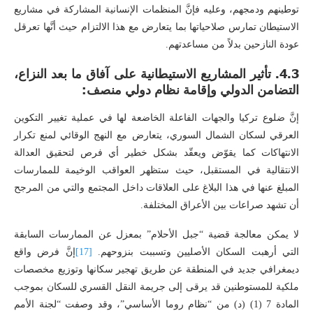
توطينهم ودمجهم، وعليه فإنَّ المنظمات الإنسانية المشاركة في مشاريع
الاستيطان تمارس صلاحياتها بما يتعارض مع هذا الالتزام حيث أنَّها تعرقل
عودة النازحين بدلاً من مساعدتهم.
4.3. تأثير المشاريع الاستيطانية على آفاق ما بعد النزاع،
التضامن الدولي وإقامة نظام دولي منصف:
إنَّ ضلوع تركيا والجهات الفاعلة الخاضعة لها في عملية تغيير التكوين
العرقي لسكان الشمال السوري، يتعارض مع النهج الوقائي لمنع تكرار
الانتهاكات كما يقوّض ويعقّد بشكل خطير أي فرص لتحقيق العدالة
الانتقالية في المستقبل، حيث ستظهر العواقب الوخيمة للممارسات
المبلغ عنها في هذا البلاغ على العلاقات داخل المجتمع والتي من المرجح
أن تشهد صراعات بين الأعراق المختلفة.
لا يمكن معالجة قضية “جبل الأحلام” بمعزل عن الممارسات السابقة
التي أرهبت السكان الأصليين وتسببت بنزوحهم.
[17]
إنَّ فرض واقع
ديمغرافي جديد في المنطقة عن طريق تهجير سكانها وتوزيع مخصصات
ملكية للمستوطنين قد يرقى إلى جريمة النقل القسري للسكان بموجب
المادة 7 (1) (د) من “نظام روما الأساسي”، وقد وصفت “لجنة الأمم