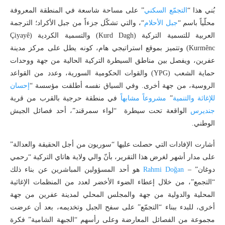
بُني هذا “
التجمّع السكني
” على مساحة شاسعة في المنطقة المعروفة
محلّياً باسم “
جبل الأحلام
“، والتي تشكّل جزءاً من جبل الأكراد؛ الترجمة
العربية للتسمية التركية (Kurd Dagh) والتسمية الكردية (Çiyayê
Kurmênc) وتتميز بموقع استراتيجي هام، كونه يطل على مركز مدينة
عفرين، ويفصل بين مناطق السيطرة التركية الحالية من جهة ووحدات
حماية الشعب (YPG) والقوات الحكومية السورية، وعدد من القواعد
الروسية، من جهة أخرى. وفي السياق نفسه أطلقت مؤسسة “
إحسان
للإغاثة والتنمية
”
مشروعاً مشابهاً
في منطقة حرجية بالقرب من قرية
جنديرس
الواقعة تحت سيطرة “لواء سمرقند”، أحد فصائل الجيش
الوطني.
أشارت الإفادات التي حصلت عليها “سوريون من أجل الحقيقة والعدالة”
على مدار أشهر لغرض هذا التقرير، بأنّ والي ولاية هاتاي التركية “رحمي
دوغان” –
Rahmi Doğan
هو أحد المسؤولين المباشرين عن بناء ذلك
“التجمع”، من خلال إعطاء الضوء الأخضر لعدد من المنظمات الإغاثية
المحلية والدولية من جهة والمجلس المحلي لمدينة عفرين من جهة
أخرى، للبدء ببناء “التجمّع” على سفح الجبل وتخديمه، بعد أن عرضت
مجموعة من الفصائل المعارضة وعلى رأسهم “الجبهة الشامية” فكرة