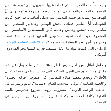
وأيضاً، خَلُصت التحقيقات التي عملت عليها “سوريون” إلى تورط عدد من
المنظمات المحلية والدولية في عمليه الترويج للمشروع ودعمه، وإلى أنَّ
الهدف من إنشائه هو خدمة المدنيين منه بشكل أساسي، في حين أفادت
الشهادات أنًّ مقاتلي فصائل الجيش الوطني وعائلاتهم المنحدرة من
مناطق ريف دمشق وحمص وحماه، كانوا المستفيدين الأساسيين من
المشروع، حيث بلغت نسبة المستفيدين المدنيين نحو 25 بالمئة فقط.
وكان من أبرز هذه المنظمات، منظمة “
هيئة الإغاثة الإنسانية التركية
”
(IHH) ، التي قدمت مواد بناء لكل مستفيد قدرت قيمتها بنحو ألف دولار
أمريكي.
وبحلول أوائل شهر آذار/مارس لعام 2022، استقر ما لا يقل عن 600
مقاتل مع عائلاتهم في القرى السكنية التي تم تشييدها في منطقة “جبل
الأحلام”. ويخدم معظم هؤلاء المقاتلين في صفوف “فرقة الحمزة”
و”الجبهة الشامية”. تتولى “مؤسسة الشام الإنسانية”، بدعم وإشراف من
“جمعية الرحمة الدولية”، مسؤولية تزويد مشروع جنديريس بالبنية
التحتية وكافة الخدمات، وكذلك تسويق المشروع بين النازحين في
المنطقة.