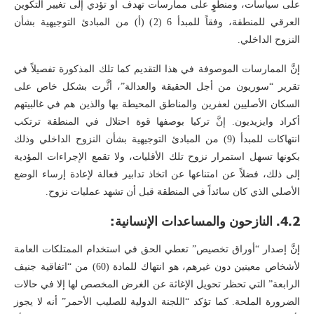
على سياسات، ومنطوٍ على ممارسات تهدف أو تؤدي إلى تغيير التكوين
العرقي للمنطقة، وفقاً للمبدأ 6 (2) (أ) من المبادئ التوجيهية بشأن
النزوح الداخلي.
إنَّ الممارسات الموصوفة في هذا التقديم كما تلك المذكورة تفصيلاً في
تقرير “سوريون من أجل الحقيقة والعدالة”، أثَّرت بشكل خاص على
السكان الأصليين لعفرين والمناطق المحيطة بها والذين هم في غالبيتهم
أكراد وايزيديون. إنَّ تركيا بوصفها قوة احتلال في المنطقة ترتكب
انتهاكات للمبدأ (9) من المبادئ التوجيهية بشأن النزوح الداخلي وذلك
بكونها تسهل استمرار نزوح تلك الأقليات، ولا تقمع الإجراءات المؤدية
إلى ذلك، فضلاً عن امتناعها عن اتخاذ تدابير فعالة لإعادة إرساء الوضع
الأصلي الذي كان سائداً في المنطقة قبل أن تشهد عمليات نزوح.
4.2. النازحون والمساعدات الإنسانية:
إنَّ إصدار “أوراق تخصيص” تعطي الحق في استخدام الممتلكات العامة
لأشخاص معينين دون غيرهم، هو انتهاك للمادة (60) من “اتفاقية جنيف
الرابعة” التي تحظر تحويل الإغاثة عن الغرض المخصص لها إلا في حالات
الضرورة الملحة. كما تؤكد “اللجنة الدولية للصليب الأحمر” أنه لا يجوز