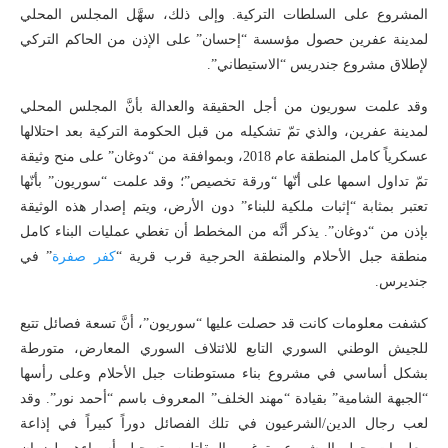
المشروع على السلطات التركية. وإلى ذلك، سهَّل المجلس المحلي
لمدينة عفرين حصول مؤسسة “إحسان” على الإذن من الحاكم التركي
لإطلاق مشروع جندريس “الاستيطاني”.
وقد علمت سوريون من أجل الحقيقة والعدالة بأنَّ المجلس المحلي
لمدينة عفرين، والذي تمّ تشكيله من قبل الحكومة التركية بعد احتلالها
عسكرياً كامل المنطقة عام 2018، وبموافقة من “دوغان” على منح وثيقة
تمّ تداول اسمها على أنّها “ورقة تخصيص”؛ وقد علمت “سوريون” بأنّها
تعتبر بمثابة “إثبات ملكية للبناء” دون الأرض، ويتم إصدار هذه الوثيقة
بإذن من “دوغان”. يذكر أنَّه من المخطط أن تغطي عمليات البناء كامل
منطقة جبل الأحلام والمنطقة الحرجية قرب قرية “
كفر صفرة
” في
جنديرس.
كشفت معلومات كانت قد حصلت عليها “سوريون”، أنَّ تسعة فصائل تتبع
للجيش الوطني السوري التابع للائتلاف السوري المعارض، متورطة
بشكل أساسي في مشروع بناء مستوطنات جبل الأحلام وعلى رأسها
“الجبهة الشامية” بقيادة “مهند الخلف” المعروف باسم “أحمد نور”. وقد
لعب رجال الدين/الشرعيون في تلك الفصائل دوراً كبيراً في إذاعة