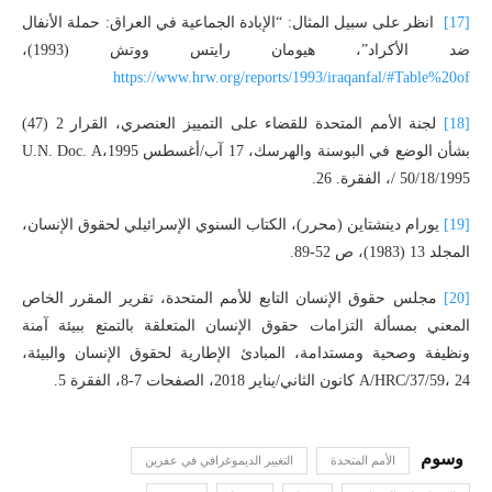
[17]
انظر على سبيل المثال: “الإبادة الجماعية في العراق: حملة الأنفال
ضد الأكراد”، هيومان رايتس ووتش (1993)،
https://www.hrw.org/reports/1993/iraqanfal/#Table%20of
[18]
لجنة الأمم المتحدة للقضاء على التمييز العنصري، القرار 2 (47)
بشأن الوضع في البوسنة والهرسك، 17 آب/أغسطس 1995،U.N. Doc. A
/ 50/18/1995، الفقرة. 26.
[19]
يورام دينشتاين (محرر)، الكتاب السنوي الإسرائيلي لحقوق الإنسان،
المجلد 13 (1983)، ص 52-89.
[20]
مجلس حقوق الإنسان التابع للأمم المتحدة، تقرير المقرر الخاص
المعني بمسألة التزامات حقوق الإنسان المتعلقة بالتمتع ببيئة آمنة
ونظيفة وصحية ومستدامة، المبادئ الإطارية لحقوق الإنسان والبيئة،
A/HRC/37/59، 24 كانون الثاني/يناير 2018، الصفحات 7-8، الفقرة 5.
الأمم المتحدة
التغيير الديموغرافي في عفرين