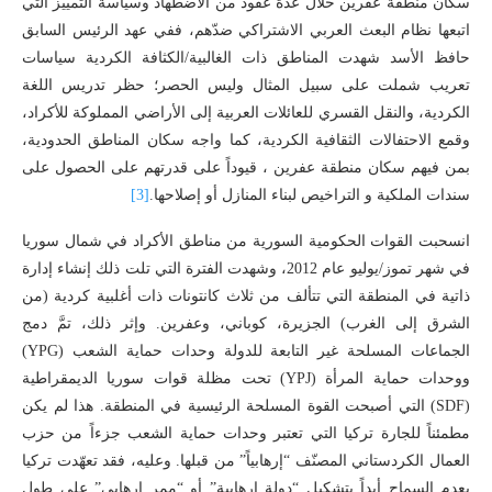
سكان منطقة عفرين خلال عدة عقود من الاضطهاد وسياسة التمييز التي
اتبعها نظام البعث العربي الاشتراكي ضدّهم، ففي عهد الرئيس السابق
حافظ الأسد شهدت المناطق ذات الغالبية/الكثافة الكردية سياسات
تعريب شملت على سبيل المثال وليس الحصر؛ حظر تدريس اللغة
الكردية، والنقل القسري للعائلات العربية إلى الأراضي المملوكة للأكراد،
وقمع الاحتفالات الثقافية الكردية، كما واجه سكان المناطق الحدودية،
بمن فيهم سكان منطقة عفرين ، قيوداً على قدرتهم على الحصول على
سندات الملكية و التراخيص لبناء المنازل أو إصلاحها.
[3]
انسحبت القوات الحكومية السورية من مناطق الأكراد في شمال سوريا
في شهر تموز/يوليو عام 2012، وشهدت الفترة التي تلت ذلك إنشاء إدارة
ذاتية في المنطقة التي تتألف من ثلاث كانتونات ذات أغلبية كردية (من
الشرق إلى الغرب) الجزيرة، كوباني، وعفرين. وإثر ذلك، تمَّ دمج
الجماعات المسلحة غير التابعة للدولة وحدات حماية الشعب (YPG)
ووحدات حماية المرأة (YPJ) تحت مظلة قوات سوريا الديمقراطية
(SDF) التي أصبحت القوة المسلحة الرئيسية في المنطقة. هذا لم يكن
مطمئناً للجارة تركيا التي تعتبر وحدات حماية الشعب جزءاً من حزب
العمال الكردستاني المصنّف “إرهابياً” من قبلها. وعليه، فقد تعهّدت تركيا
بعدم السماح أبداً بتشكيل “دولة إرهابية” أو “ممر إرهابي” على طول