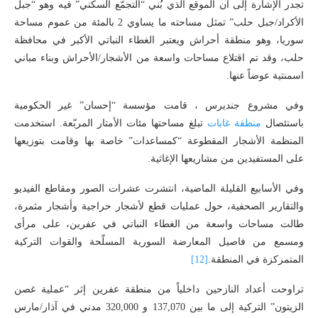
تجدر الإشارة إلى أن الموقع الذي بُني “التجمّع السكني” فيه وهو “جبل
الأكراد/جبل حلب” تمثل مساحته ما يساوي 2 بالمئة من عموم مساحة
سوريا، وهو منطقة أحراش ويعتبر الغطاء النباتي الأكبر في محافظة
حلب، وقد تم اقتلاع مساحات واسعة من الأشجار/الأحراش وبناء مباني
اسمنتية عوضاً عنها.
وفي مشروع جنديرس ، قامت مؤسسة “إحسان” غير الحكومية
باستئصال
منطقة غابات
تبلغ مساحتها مئات الأمتار المربّعة. استخدمت
المنظمة الأشجار المقطوعة “كمساعدات” خاصة بها وقامت بتوزيعها
على المستفيدين من مشاريعها الإغاثية.
وفي الأسابيع القليلة الماضية، انتشرت عشرات الصور ومقاطع الفيديو
والتقارير الصحفية، حول عمليات قطع لأشجار حراجية وأشجار مثمرة،
طالت مساحات واسعة من الغطاء النباتي في عفرين، على مرأى
ومسمع من فاصيل المعارضة السورية المسلّحة والقوات التركية
المتمركزة في المنطقة.
[12]
تراوحت أعداد النازحين داخلياً من منطقة عفرين إثر “عملية غصن
الزيتون” التركية إلى ما بين 137,070 و 320,000 مدني في آذار/مارس