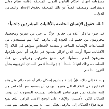
مسؤولية انتهاك أحكام القانون الدولي المتعلقة بإقامة نظام دولي
ديمقراطي ومنصف، فضلاً عن تلك المتعلقة بحقوق الإنسان والتضامن
الدولي.
4.1. حقوق الإنسان الخاصة بالأقليات المشردين داخلياً:
في ضوء ما ذكر أعلاه من حقائق، فإنَّ النازحين من عفرين ومحيطها،
محرومون من حقهم في العودة إلى ديارهم، كما أنهم مستبعدون من
المساعدات الإنسانية المتاحة والمقدمة لأشخاصٍ سواهم في البلاد. إنَّ
الأقليات، سواءٌ أولئك الذين لازالوا يقيمون في ديارهم أم الذين شُرِّدوا،
يتعرضون لعدم المساواة في التمتع بحقوقهم وحرياتهم من قبل
السلطات، وذلك انتهاكٌ للمبدأ 1 (1) والمبدأ 4 من المبادئ التوجيهية بشأن
النزوح الداخلي.
وإضافة إلى ذلك، فإنَّ إنشاء مشاريع إسكان دائم أو شبه دائم مثل هذه
المذكورة في البلاغ الحالي وغيرها، بهدف أن يستفيد منها أشخاص من
إثنية مختلفة بمن فيهم عناصر الجماعات المسلحة المسؤولة عن تهجير
السكان الكرد الأصليين، والإبقاء على الوضع الأمني الراهن الذي يمنع
عودة هؤلاء السكان إلى ديارهم، يفسَّر على أنه تشريد تعسفي لهم مبني