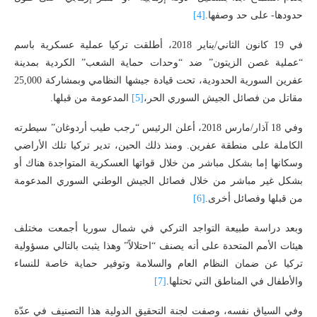
حدودها- على حد وصفها.
[4]
في 19 كانون الثاني/يناير 2018، أطلقت تركيا عملية عسكرية باسم
“عملية غصن الزيتون” ضد “وحدات حماية الشعب” الكردية بمدينة
عفرين السورية الحدودية، تحت قيادة جيشها النظامي وبمشاركة 25,000
مقاتل من فصائل الجيش السوري الحر،
[5]
المدعومة من قبلها.
وفي 18 آذار/مارس 2018، أعلن الرئيس “رجب طيب أردوغان” سيطرته
الكاملة على منطقة عفرين. ومنذ ذلك الحين، تدير تركيا تلك الأراضي
وسكانها إما بشكل مباشر من خلال قواتها العسكرية المتواجدة هناك أو
بشكل غير مباشر من خلال فصائل الجيش الوطني السوري المدعومة
من قبلها وفصائل أخرى.
[6]
وبعد دراسة طبيعة التواجد التركي في شمال سوريا أجمعت مختلف
هيئات الأمم المتحدة على أنه يصنف “احتلالاً” وهذا يثبت بالتالي مسؤولية
تركيا عن ضمان النظام العام والسلامة وتوفير حماية خاصة للنساء
والأطفال في المناطق التي تحتلها.
[7]
وفي السياق نفسه، وصفت لجنة التحقيق الدولية هذا التصنيف في عدّة