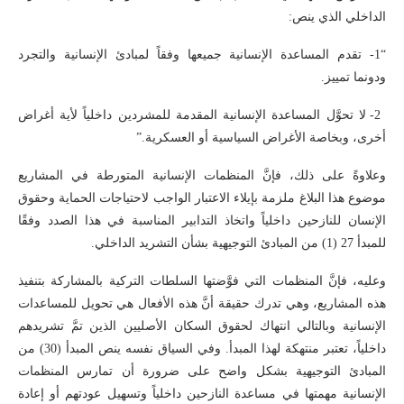
الداخلي الذي ينص:
“1- تقدم المساعدة الإنسانية جميعها وفقاً لمبادئ الإنسانية والتجرد
ودونما تمييز.
2- لا تحوَّل المساعدة الإنسانية المقدمة للمشردين داخلياً لأية أغراض
أخرى، وبخاصة الأغراض السياسية أو العسكرية.”
وعلاوةً على ذلك، فإنَّ المنظمات الإنسانية المتورطة في المشاريع
موضوع هذا البلاغ ملزمة بإيلاء الاعتبار الواجب لاحتياجات الحماية وحقوق
الإنسان للنازحين داخلياً واتخاذ التدابير المناسبة في هذا الصدد وفقًا
للمبدأ 27 (1) من المبادئ التوجيهية بشأن التشريد الداخلي.
وعليه، فإنَّ المنظمات التي فوَّضتها السلطات التركية بالمشاركة بتنفيذ
هذه المشاريع، وهي تدرك حقيقة أنَّ هذه الأفعال هي تحويل للمساعدات
الإنسانية وبالتالي انتهاك لحقوق السكان الأصليين الذين تمَّ تشريدهم
داخلياً، تعتبر منتهكة لهذا المبدأ. وفي السياق نفسه ينص المبدأ (30) من
المبادئ التوجيهية بشكل واضح على ضرورة أن تمارس المنظمات
الإنسانية مهمتها في مساعدة النازحين داخلياً وتسهيل عودتهم أو إعادة