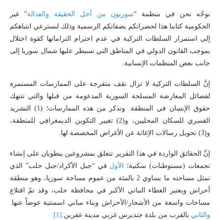
نوجّه نحن في منظمة “
سوريون من أجل الحقيقة والعدالة
” غير
الحكومية كتابنا هذا لحضراتكم بصفاتكم الرسمية وذلك لنسترعي انتباهكم
إلى استمرار السلطات التركية في عدم احترام التزاماتها كقوة احتلال
بموجب القانون الدولي في المناطق التي تسيطر عليها شمال سوريا إلى
جانب بعض المنظمات الإنسانية.
إنَّ السلطات التركية لا تزال تقف متفرجة على الممارسات المستمرة
لفصائل المعارضة المسلحة السورية المدعومة من قبلها والتي تنتهك
حقوق الإنسان في المنطقة. ونذكر من هذه الممارسات؛ (1) التشريد
القسري للسكان المحليين، و(2) تغيير التكوين الديمغرافي للمنطقة،
و(3) تحويل رسالات الإغاثة عن الأغراض المخصصة لها.
إنَّ الحقائق الواردة في هذا التقرير تتعلق بمشروعين ينطويان على إنشاء
تجمعات (مستوطنات) سكنية؛
الأول
في “جبل الأكراد/جبل حلب” الذي
تمثل مساحته ما يساوي 2 بالمئة من عموم مساحة سوريا، وهو منطقة
أحراش ويعتبر الغطاء النباتي الأكبر في محافظة حلب، وقد تمّ اقتلاع
مساحات واسعة من الأشجار/الأحراش وبناء مباني اسمنتية عوضاً عنها.
والثاني
بالقرب من بلدة جنديرس غربي مدينة عفرين.
[1]