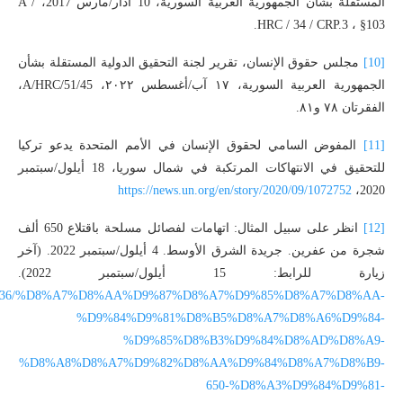
المستقلة بشأن الجمهورية العربية السورية، 10 آذار/مارس 2017، A /
HRC / 34 / CRP.3 ، §103.
[10]
مجلس حقوق الإنسان، تقرير لجنة التحقيق الدولية المستقلة بشأن
الجمهورية العربية السورية، ١٧ آب/أغسطس ٢٠٢٢، A/HRC/51/45،
الفقرتان ٧٨ و٨١.
[11]
المفوض السامي لحقوق الإنسان في الأمم المتحدة يدعو تركيا
للتحقيق في الانتهاكات المرتكبة في شمال سوريا، 18 أيلول/سبتمبر
https://news.un.org/en/story/2020/09/1072752
2020،
[12]
انظر على سبيل المثال: اتهامات لفصائل مسلحة باقتلاع 650 ألف
شجرة من عفرين. جريدة الشرق الأوسط. 4 أيلول/سبتمبر 2022. (آخر
زيارة للرابط: 15 أيلول/سبتمبر 2022).
cle/3853536/%D8%A7%D8%AA%D9%87%D8%A7%D9%85%D8%A7%D8%AA-
%D9%84%D9%81%D8%B5%D8%A7%D8%A6%D9%84-
%D9%85%D8%B3%D9%84%D8%AD%D8%A9-
%D8%A8%D8%A7%D9%82%D8%AA%D9%84%D8%A7%D8%B9-
650-%D8%A3%D9%84%D9%81-