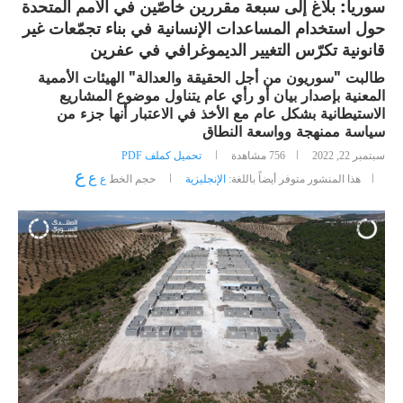
سوريا: بلاغ إلى سبعة مقررين خاصّين في الأمم المتحدة
حول استخدام المساعدات الإنسانية في بناء تجمّعات غير
قانونية تكرّس التغيير الديموغرافي في عفرين
طالبت "سوريون من أجل الحقيقة والعدالة" الهيئات الأممية
المعنية بإصدار بيان أو رأي عام يتناول موضوع المشاريع
الاستيطانية بشكل عام مع الأخذ في الاعتبار أنها جزء من
سياسة ممنهجة وواسعة النطاق
سبتمبر 22, 2022
756
مشاهدة
تحميل كملف PDF
ع
ع
هذا المنشور متوفر أيضاً باللغة:
الإنجليزية
حجم الخط
ع