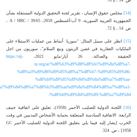
ص. 14 ، § 70.
[14]
مجلس حقوق الإنسان ، تقرير لجنة التحقيق الدولية المستقلة بشأن
الجمهورية العربية السورية، 9 آب/أغسطس 2018، A / HRC / 39/65 ،
ص. 14 ، § 72.
[15]
انظر على سبيل المثال: “سوريا: أنماط من عمليات الاستيلاء على
الملكيات العقارية في غصن الزيتون ونبع السلام”، سوريون من اجل
الحقيقة والعدالة، 26 أيار/مايو 2021،
https://stj-
sy.org/ar/%d8%b3%d9%88%d8%b1%d9%8a%d8%a7-
%d8%a3%d9%86%d9%85%d8%a7%d8%b7-%d9%85%d9%86-
%d8%b9%d9%85%d9%84%d9%8a%d8%a7%d8%aa-
a7%d9%84%d8%a7%d8%b3%d8%aa%d9%8a%d9%84%d8%a7%d8%a1-
%d8%b9%d9%84%d9%89-%d8%a7%d9%84/
[16]
اللجنة الدولية للصليب الأحمر (1958)، تعليق على اتفاقية جنيف
الرابعة: الاتفاقية السادسة المتعلقة بحماية الأشخاص المدنيين في وقت
الحرب [يشار إليه فيما يلي بتعليق اللجنة الدولية للصليب الأحمر GC
1958] ، ص. 324.