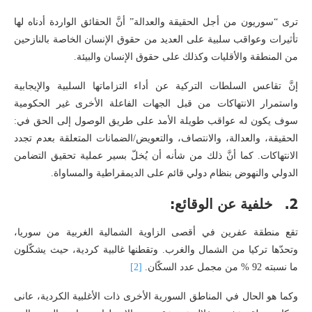
ترى “سوريون من أجل الحقيقة والعدالة” أنَّ الحقائق الواردة أدناه لها
تأثيرات وعواقب سلبية على العديد من حقوق الإنسان الخاصة بالنازحين
من المنطقة والأقليات وكذلك على حقوق الإنسان والبيئة.
إنَّ تقاعس السلطات التركية عن أداء التزاماتها السلبية والإيجابية
واستمرار الانتهاكات من قبل الجهات الفاعلة الأخرى غير الحكومية
سوف يكون له عواقب طويلة الأمد على طريق الوصول إلى الحق في:
الحقيقة، والعدالة، والانتصاف، والتعويض/الضمانات المتعلقة بعدم تجدد
الانتهاكات. كما أنَّ ذلك من شأنه أن يُخلّ بسير عملية تحقيق التضامن
الدولي والنهوض بنظام دولي قائم على الديمقراطية والمساواة.
2. خلفية عن الوقائع:
تقع منطقة عفرين في أقصى الزاوية الشمالية الغربية من سوريا،
وتحدّها تركيا من الشمال والغرب. وتقطنها غالبية كردية، حيث يشكّلون
ما نسبته 92 % من مجمل عدد السكّان.
[2]
وكما هو الحال في المناطق السورية الأخرى ذات الأغلبية الكردية، عانى