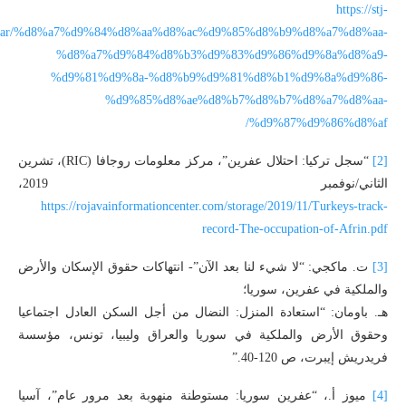
https://stj-
rg/ar/%d8%a7%d9%84%d8%aa%d8%ac%d9%85%d8%b9%d8%a7%d8%aa-
%d8%a7%d9%84%d8%b3%d9%83%d9%86%d9%8a%d8%a9-
%d9%81%d9%8a-%d8%b9%d9%81%d8%b1%d9%8a%d9%86-
%d9%85%d8%ae%d8%b7%d8%b7%d8%a7%d8%aa-
%d9%87%d9%86%d8%af/
[2]
“سجل تركيا: احتلال عفرين”، مركز معلومات روجافا (RIC)، تشرين
الثاني/نوفمبر 2019،
https://rojavainformationcenter.com/storage/2019/11/Turkeys-track-
record-The-occupation-of-Afrin.pdf
[3]
ت. ماكجي: “لا شيء لنا بعد الآن”- انتهاكات حقوق الإسكان والأرض
والملكية في عفرين، سوريا؛
هـ. باومان: “استعادة المنزل: النضال من أجل السكن العادل اجتماعيا
وحقوق الأرض والملكية في سوريا والعراق وليبيا، تونس، مؤسسة
فريدريش إيبرت، ص 120-40.”
[4]
ميوز أ.، “عفرين سوريا: مستوطنة منهوبة بعد مرور عام”، آسيا