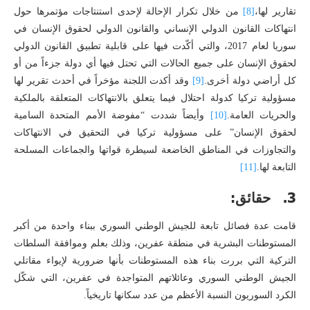
تقارير لها،
[8]
من خلال تكرار الإحالة لإحدى استنتاجات مؤتمرها حول
انتهاكات القانون الدولي الإنساني والقانون الدولي لحقوق الإنسان في
سوريا لعام 2017، والتي أكّدت فيها على قابلية تطبيق القانون الدولي
لحقوق الإنسان على جميع الحالات التي تحتل فيها أي دولة جزءاً من أو
كل أراضي دولة أخرى.
[9]
وقد أكدت اللجنة مؤخراً في أحدث تقرير لها
مسؤولية تركيا كدولة احتلال فيما يتعلق بالانتهاكات المتعلقة بالملكية
والحريات العامة.
[10]
وأيضاً شددت “مفوضة الأمم المتحدة السامية
لحقوق الإنسان” على مسؤولية تركيا في التحقيق في الانتهاكات
والتجاوزات في المناطق الخاضعة لسيطرة قواتها والجماعات المسلحة
التابعة لها.
[11]
3. حقائق:
قامت عدة فصائل تابعة للجيش الوطني السوري ببناء واحدة من أكبر
المستوطنات البشرية في منطقة عفرين، وذلك بعلم وموافقة السلطات
التركية التي بررت بناء هذه المستوطنات بأنها ضرورية لإيواء مقاتلي
الجيش الوطني السوري وعائلاتهم المتواجدة في عفرين، التي شكّل
الكرد السوريون النسبة الأعظم من عدد سكانها تاريخياً.