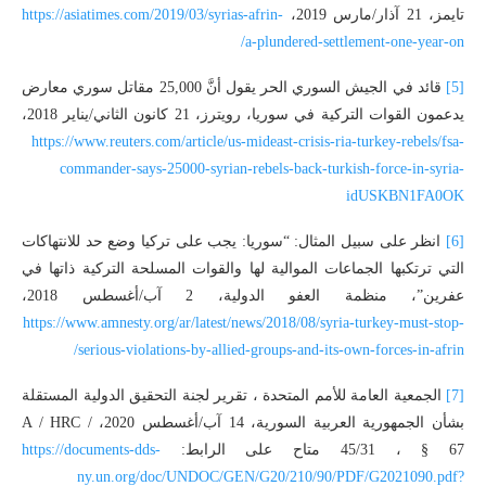
تايمز، 21 آذار/مارس 2019،
https://asiatimes.com/2019/03/syrias-afrin-
a-plundered-settlement-one-year-on/
[5]
قائد في الجيش السوري الحر يقول أنَّ 25,000 مقاتل سوري معارض
يدعمون القوات التركية في سوريا، رويترز، 21 كانون الثاني/يناير 2018،
https://www.reuters.com/article/us-mideast-crisis-ria-turkey-rebels/fsa-
commander-says-25000-syrian-rebels-back-turkish-force-in-syria-
idUSKBN1FA0OK
[6]
انظر على سبيل المثال: “سوريا: يجب على تركيا وضع حد للانتهاكات
التي ترتكبها الجماعات الموالية لها والقوات المسلحة التركية ذاتها في
عفرين”، منظمة العفو الدولية، 2 آب/أغسطس 2018،
https://www.amnesty.org/ar/latest/news/2018/08/syria-turkey-must-stop-
serious-violations-by-allied-groups-and-its-own-forces-in-afrin/
[7]
الجمعية العامة للأمم المتحدة ، تقرير لجنة التحقيق الدولية المستقلة
بشأن الجمهورية العربية السورية، 14 آب/أغسطس 2020، A / HRC /
45/31 ، § 67 متاح على الرابط:
https://documents-dds-
ny.un.org/doc/UNDOC/GEN/G20/210/90/PDF/G2021090.pdf?