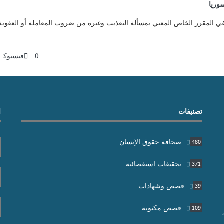
وريا
في المقرر الخاص المعني بمسألة التعذيب وغيره من ضروب المعاملة أو العقوبة ال
0
فيسبوك
تصنيفات
ا
صحافة حقوق الإنسان
480
تحقيقات استقصائية
371
قصص وشهادات
39
قصص مكتوبة
109