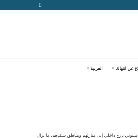
اغ عن انتهاك
العربية
أوّل/ديسمبر 2024، وتشكيل الحكومة الانتقالية وعودة قرابة مليوني نازح داخلي إلى منازلهم ومناطق سكناهم، ما يزال