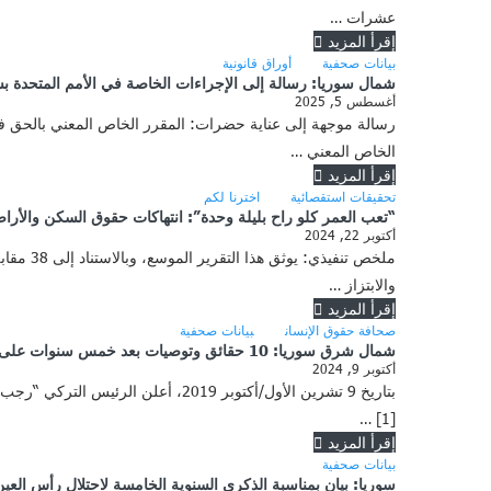
عشرات …
إقرأ المزيد
بيانات صحفية
أوراق قانونية
شمال سوريا: رسالة إلى الإجراءات الخاصة في الأمم المتحدة ب
أغسطس 5, 2025
رسالة موجهة إلى عناية حضرات: المقرر الخاص المعني بالحق في ا
الخاص المعني …
إقرأ المزيد
تحقيقات استقصائية
اخترنا لكم
“تعب العمر كلو راح بليلة وحدة”: انتهاكات حقوق السكن والأرا
أكتوبر 22, 2024
ملخص تن
والابتزاز …
إقرأ المزيد
صحافة حقوق الإنسان
بيانات صحفية
شمال شرق سوريا: 10 حقائق وتوصيات بعد خمس سنوات على عملية “نبع السلام” العسكرية التركية
أكتوبر 9, 2024
بتاريخ 9 تشرين الأول/أكتوبر 2019
[1] …
إقرأ المزيد
بيانات صحفية
سوريا: بيان بمناسبة الذكرى السنوية الخامسة لاحتلال رأس العي