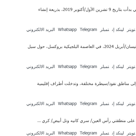
خمسة أعوام مضت على احتلال تركيا لمناطق رأس العين/سري كانيه وتل أبيض/كري سبي كنتيجة للعملية العسكرية المسمّاة “نبع السلام”، والتي بدأت بتاريخ 9 تشرين الأول/أكتوبر 2019، بذريعة إنشاء
تويتر
لينكد إن
تمبلر
Telegram
Whatsapp
البريد الالكتروني
على هامش مؤتمر بروكسل الثامن لدعم مستقبل سوريا والمنطقة، عقدت مجموعة من المنظمات الدولية والسورية حدثاً جانبياً مشتركاً يوم 29 نيسان/أبريل 2024، في العاصمة البلجيكية بروكسل، حول سبل
تويتر
لينكد إن
تمبلر
Telegram
Whatsapp
البريد الالكتروني
الجغرافية السورية إلى مناطق نفوذ/سيطرة مختلفة، وتدخلت أطراف إقليمية
تويتر
لينكد إن
تمبلر
Telegram
Whatsapp
البريد الالكتروني
تويتر
لينكد إن
تمبلر
Telegram
Whatsapp
البريد الالكتروني