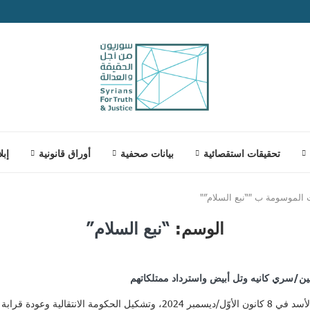
تحقيقات استقصائية
بيانات صحفية
أوراق قانونية
إبل
الموسومة ب "“نبع السلام”"
الوسم:
“نبع السلام”
رغم التحوّلات الكبرى التي شهدتها سوريا، بما فيها سقوط نظام الأسد في 8 كانون ال