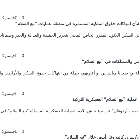
0
فيسبوك
شأن انتهاكات حقوق الملكية المستمرة في منطقة عمليات “نبع السلام”
لسكن اللائق. المقرر الخاص المعني بتعزيز الحقيقة والعدالة والجبر وضمانات ع
0
فيسبوك
ضي والممتلكات في “نبع السلام”
فيذي: يوثق هذا التقرير الموسع، وبالاستناد إلى 38 مقابلة مع ضحايا مباشرين أو أقاربهم، جملة من انتهاكات 
0
فيسبوك
، أعلن الرئيس التركي “رجب طيب أردوغان” عن بدء جيش بلاده العملية العسكرية المسمّاة “
0
فيسبوك
ن/سري كانيه وتل أبيض خلال “نبع السلام”