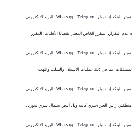
تويتر
لينكد إن
تمبلر
Telegram
Whatsapp
البريد الالكتروني
دم التكرار. المقرر الخاص المعني بقضايا الأقليات. المقرر
تويتر
لينكد إن
تمبلر
Telegram
Whatsapp
البريد الالكتروني
حقوق السكن والأراضي والممتلكات، بما في ذلك عمليات الاستيلاء والسلب والنهب
تويتر
لينكد إن
تمبلر
Telegram
Whatsapp
البريد الالكتروني
نبع السلام” في منطقتي رأس العين/سري كانيه وتل أبيض بشمال شرق سوريا،
تويتر
لينكد إن
تمبلر
Telegram
Whatsapp
البريد الالكتروني