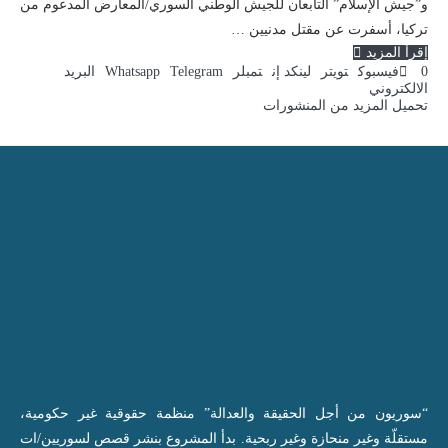
و”جيش الإسلام” التابعان للجيش الوطني السوري/المعارض المدعوم من
تركيا، أسفرت عن مقتل مدنيين …
إقرأ المزيد
0
فيسبوك
تويتر
لينكد إن
تمبلر
Telegram
Whatsapp
البريد
الالكتروني
تحميل المزيد من المنشورات
“سوريون من أجل الحقيقة والعدالة” منظمة حقوقية غير حكومية،
مستقلّة وغير منحازة وغير ربحية. بدأ المشروع بنشر قصص لسوريين/ات