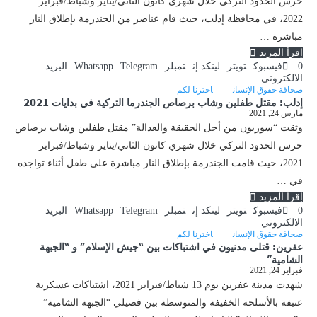
حرس الحدود التركي خلال شهري كانون الثاني/يناير وشباط/فبراير
2022، في محافظة إدلب، حيث قام عناصر من الجندرمة بإطلاق النار
مباشرة …
إقرأ المزيد
0
فيسبوك
تويتر
لينكد إن
تمبلر
Telegram
Whatsapp
البريد
الالكتروني
صحافة حقوق الإنسان
اخترنا لكم
إدلب: مقتل طفلين وشاب برصاص الجندرما التركية في بدايات 2021
مارس 24, 2021
وثقت “سوريون من أجل الحقيقة والعدالة” مقتل طفلين وشاب برصاص
حرس الحدود التركي خلال شهري كانون الثاني/يناير وشباط/فبراير
2021، حيث قامت الجندرمة بإطلاق النار مباشرة على طفل أثناء تواجده
في …
إقرأ المزيد
0
فيسبوك
تويتر
لينكد إن
تمبلر
Telegram
Whatsapp
البريد
الالكتروني
صحافة حقوق الإنسان
اخترنا لكم
عفرين: قتلى مدنيون في اشتباكات بين “جيش الإسلام” و “الجبهة
الشامية”
فبراير 24, 2021
شهدت مدينة عفرين يوم 13 شباط/فبراير 2021، اشتباكات عسكرية
عنيفة بالأسلحة الخفيفة والمتوسطة بين فصيلي “الجبهة الشامية”