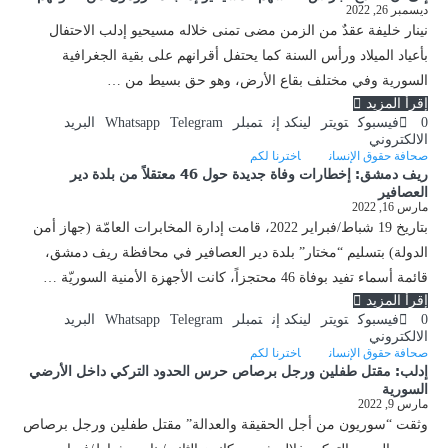
ديسمبر 26, 2022
نينار خليفة عقدٌ من الزمن مضى تمنى خلاله مسيحيو إدلب الاحتفال
بأعياد الميلاد ورأس السنة كما يحتفل أقرانهم على بقية الجغرافية
السورية وفي مختلف بقاع الأرض، وهو حق بسيط من …
إقرأ المزيد
0
فيسبوك
تويتر
لينكد إن
تمبلر
Telegram
Whatsapp
البريد
الالكتروني
صحافة حقوق الإنسان
اخترنا لكم
ريف دمشق: إخطارات وفاة جديدة حول 46 معتقلاً من بلدة دير
العصافير
مارس 16, 2022
بتاريخ 19 شباط/فبراير 2022، قامت إدارة المخابرات العامّة (جهاز أمن
الدولة) بتسليم “مختار” بلدة دير العصافير في محافظة ريف دمشق،
قائمة أسماء تفيد بوفاة 46 محتجزاً، كانت الأجهزة الأمنية السوريّة …
إقرأ المزيد
0
فيسبوك
تويتر
لينكد إن
تمبلر
Telegram
Whatsapp
البريد
الالكتروني
صحافة حقوق الإنسان
اخترنا لكم
إدلب: مقتل طفلين ورجل برصاص حرس الحدود التركي داخل الأرضي
السورية
مارس 9, 2022
وثقت “سوريون من أجل الحقيقة والعدالة” مقتل طفلين ورجل برصاص