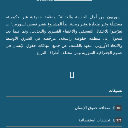
“سوريون من أجل الحقيقة والعدالة” منظمة حقوقية غير حكومية،
مستقلّة وغير منحازة وغير ربحية. بدأ المشروع بنشر قصص لسوريين/ات
تعرّضوا للاعتقال التعسفي والاختفاء القسري والتعذيب، ونما فيما بعد
ليتحول إلى منظمة حقوقية راسخة، مرخّصة في الشرق الأوسط
والاتحاد الأوروبي، تتعهد بالكشف عن جميع انتهاكات حقوق الإنسان في
عموم الجغرافية السورية ومن مختلف أطراف النزاع.
تصنيفات
صحافة حقوق الإنسان
480
تحقيقات استقصائية
371