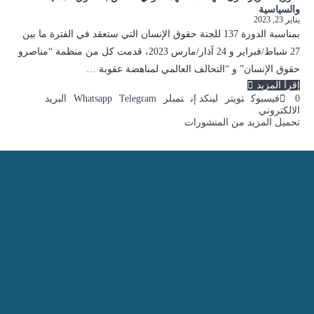
والسياسية
يناير 23, 2023
بمناسبة الدورة 137 للجنة حقوق الإنسان التي ستعقد في الفترة ما بين
27 شباط/فبراير و 24 آذار/مارس 2023، قدمت كل من منظمة “مناصرو
حقوق الإنسان” و “التحالف العالمي لمناهضة عقوبة …
إقرأ المزيد
0
فيسبوك
تويتر
لينكد إن
تمبلر
Telegram
Whatsapp
البريد
الالكتروني
تحميل المزيد من المنشورات