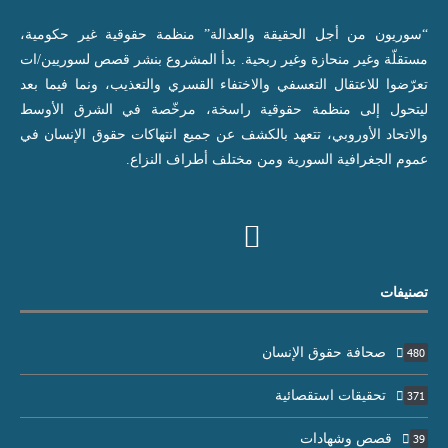
“سوريون من أجل الحقيقة والعدالة” منظمة حقوقية غير حكومية،
مستقلّة وغير منحازة وغير ربحية. بدأ المشروع بنشر قصص لسوريين/ات
تعرّضوا للاعتقال التعسفي والاختفاء القسري والتعذيب، ونما فيما بعد
ليتحول إلى منظمة حقوقية راسخة، مرخّصة في الشرق الأوسط
والاتحاد الأوروبي، تتعهد بالكشف عن جميع انتهاكات حقوق الإنسان في
عموم الجغرافية السورية ومن مختلف أطراف النزاع.
تصنيفات
صحافة حقوق الإنسان
480
تحقيقات استقصائية
371
قصص وشهادات
39