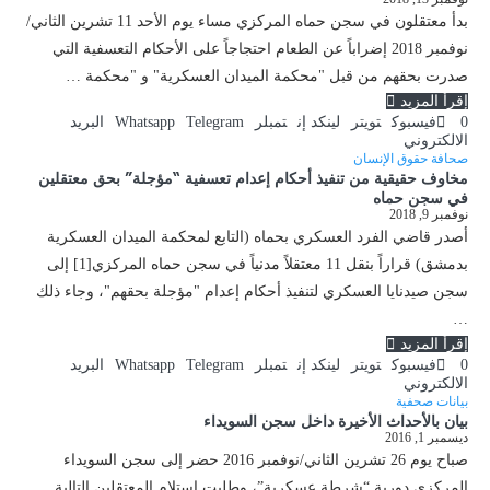
بدأ معتقلون في سجن حماه المركزي مساء يوم الأحد 11 تشرين الثاني/
نوفمبر 2018 إضراباً عن الطعام احتجاجاً على الأحكام التعسفية التي
صدرت بحقهم من قبل "محكمة الميدان العسكرية" و "محكمة …
إقرأ المزيد
0
فيسبوك
تويتر
لينكد إن
تمبلر
Telegram
Whatsapp
البريد
الالكتروني
صحافة حقوق الإنسان
مخاوف حقيقية من تنفيذ أحكام إعدام تعسفية “مؤجلة” بحق معتقلين
في سجن حماه
نوفمبر 9, 2018
أصدر قاضي الفرد العسكري بحماه (التابع لمحكمة الميدان العسكرية
بدمشق) قراراً بنقل 11 معتقلاً مدنياً في سجن حماه المركزي[1] إلى
سجن صيدنايا العسكري لتنفيذ أحكام إعدام "مؤجلة بحقهم"، وجاء ذلك
…
إقرأ المزيد
0
فيسبوك
تويتر
لينكد إن
تمبلر
Telegram
Whatsapp
البريد
الالكتروني
بيانات صحفية
بيان بالأحداث الأخيرة داخل سجن السويداء
ديسمبر 1, 2016
صباح يوم 26 تشرين الثاني/نوفمبر 2016 حضر إلى سجن السويداء
المركزي دورية “شرطة عسكرية”، وطلبت استلام المعتقلين التالية