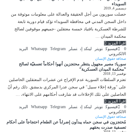
السويداء
ديسمبر 4, 2019
حصلت سوريون من أجل الحقيقة والعدالة على معلومات موثوقة من
داخل السجن المدني في محافظة السويداء تؤكد قيام دورية تابعة
للشرطة العسكرية باقتياد خمسة معتقلين -جميعهم موقوفين لصالح
محكمة الميدان …
إقرأ المزيد
0
فيسبوك
تويتر
لينكد إن
تمبلر
Telegram
Whatsapp
البريد
الالكتروني
صحافة حقوق الإنسان
سوريا: مصير مجهول ينتظر محتجزين أنهوا أحكاماً تعسفيّة لصالح
“محكمة الميدان العسكرية”
نوفمبر 13, 2018
تعتزم السلطات السورية عدم الإفراج عن عشرات المعتقلين الحاصلين
على "ورقة إخلاء سبيل" في سجن عدرا المركزي بدمشق. ذلك رغم أنّ
الحاصلين على تلك الإخلاءات قد شارفت أحكامهم على الانتهاء، …
إقرأ المزيد
0
فيسبوك
تويتر
لينكد إن
تمبلر
Telegram
Whatsapp
البريد
الالكتروني
صحافة حقوق الإنسان
مُحتجزون في سجن حماه يبدأون إضراباً عن الطعام احتجاجاً على أحكام
تعسفية صدرت بحقهم
نوفمبر 13, 2018