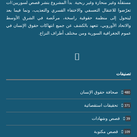
مستقلّة وغير منحازة وغير ربحية. بدأ المشروع بنشر قصص لسوريين/ات
تعرّضوا للاعتقال التعسفي والاختفاء القسري والتعذيب، ونما فيما بعد
ليتحول إلى منظمة حقوقية راسخة، مرخّصة في الشرق الأوسط
والاتحاد الأوروبي، تتعهد بالكشف عن جميع انتهاكات حقوق الإنسان في
عموم الجغرافية السورية ومن مختلف أطراف النزاع.
تصنيفات
صحافة حقوق الإنسان
480
تحقيقات استقصائية
371
قصص وشهادات
39
قصص مكتوبة
109