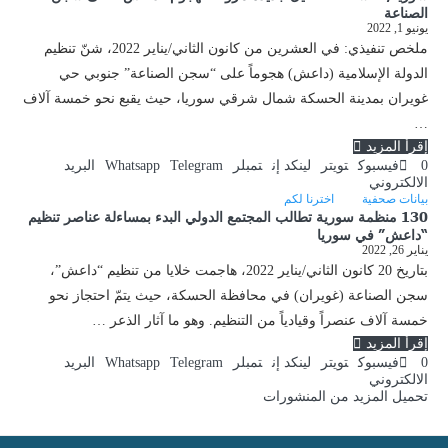
الصناعة
يونيو 1, 2022
ملخص تنفيذي: في العشرين من كانون الثاني/يناير 2022، شنّ تنظيم
الدولة الإسلامية (داعش) هجوماً على “سجن الصناعة” جنوبي حي
غويران بمدينة الحسكة شمال شرقي سوريا، حيث يقبع نحو خمسة آلاف
…
إقرأ المزيد
0
فيسبوك
تويتر
لينكد إن
تمبلر
Telegram
Whatsapp
البريد
الالكتروني
بيانات صحفية
اخترنا لكم
130 منظمة سورية تطالب المجتمع الدولي البدء بمساءلة عناصر تنظيم
“داعش” في سوريا
يناير 26, 2022
بتاريخ 20 كانون الثاني/يناير 2022، هاجمت خلايا من تنظيم “داعش”،
سجن الصناعة (غويران) في محافظة الحسكة، حيث يتمّ احتجاز نحو
خمسة آلاف عنصراً وقيادياً من التنظيم. وهو ما آثار الذعر …
إقرأ المزيد
0
فيسبوك
تويتر
لينكد إن
تمبلر
Telegram
Whatsapp
البريد
الالكتروني
تحميل المزيد من المنشورات