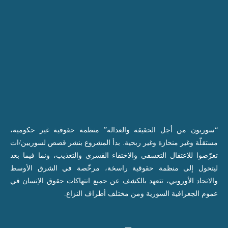
“سوريون من أجل الحقيقة والعدالة” منظمة حقوقية غير حكومية،
مستقلّة وغير منحازة وغير ربحية. بدأ المشروع بنشر قصص لسوريين/ات
تعرّضوا للاعتقال التعسفي والاختفاء القسري والتعذيب، ونما فيما بعد
ليتحول إلى منظمة حقوقية راسخة، مرخّصة في الشرق الأوسط
والاتحاد الأوروبي، تتعهد بالكشف عن جميع انتهاكات حقوق الإنسان في
عموم الجغرافية السورية ومن مختلف أطراف النزاع.