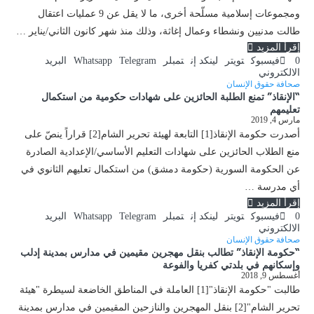
ومجموعات إسلامية مسلّحة أخرى، ما لا يقل عن 9 عمليات اعتقال
طالت مدنيين ونشطاء وعمال إغاثة، وذلك منذ شهر كانون الثاني/يناير …
إقرأ المزيد
0
فيسبوك
تويتر
لينكد إن
تمبلر
Telegram
Whatsapp
البريد
الالكتروني
صحافة حقوق الإنسان
“الإنقاذ” تمنع الطلبة الحائزين على شهادات حكومية من استكمال
تعليمهم
مارس 4, 2019
أصدرت حكومة الإنقاذ[1] التابعة لهيئة تحرير الشام[2] قراراً ينصّ على
منع الطلاب الحائزين على شهادات التعليم الأساسي/الإعدادية الصادرة
عن الحكومة السورية (حكومة دمشق) من استكمال تعليهم الثانوي في
أي مدرسة …
إقرأ المزيد
0
فيسبوك
تويتر
لينكد إن
تمبلر
Telegram
Whatsapp
البريد
الالكتروني
صحافة حقوق الإنسان
“حكومة الإنقاذ” تطالب بنقل مهجرين مقيمين في مدارس بمدينة إدلب
وإسكانهم في بلدتي كفريا والفوعة
أغسطس 9, 2018
طالبت "حكومة الإنقاذ"[1] العاملة في المناطق الخاضعة لسيطرة "هيئة
تحرير الشام"[2] بنقل المهجرين والنازحين المقيمين في مدارس بمدينة