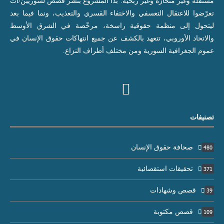
مستقلّة وغير منحازة وغير ربحية. بدأ المشروع بنشر قصص لسوريين/ات
تعرّضوا للاعتقال التعسفي والاختفاء القسري والتعذيب، ونما فيما بعد
ليتحول إلى منظمة حقوقية راسخة، مرخّصة في الشرق الأوسط
والاتحاد الأوروبي، تتعهد بالكشف عن جميع انتهاكات حقوق الإنسان في
عموم الجغرافية السورية ومن مختلف أطراف النزاع.
تصنيفات
صحافة حقوق الإنسان
480
تحقيقات استقصائية
371
قصص وشهادات
39
قصص مكتوبة
109