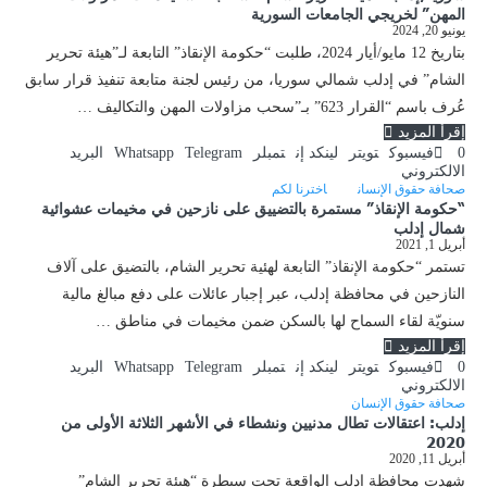
المهن” لخريجي الجامعات السورية
يونيو 20, 2024
بتاريخ 12 مايو/أيار 2024، طلبت “حكومة الإنقاذ” التابعة لـ”هيئة تحرير
الشام” في إدلب شمالي سوريا، من رئيس لجنة متابعة تنفيذ قرار سابق
عُرف باسم “القرار 623” بـ”سحب مزاولات المهن والتكاليف …
إقرأ المزيد
0
فيسبوك
تويتر
لينكد إن
تمبلر
Telegram
Whatsapp
البريد
الالكتروني
صحافة حقوق الإنسان
اخترنا لكم
“حكومة الإنقاذ” مستمرة بالتضييق على نازحين في مخيمات عشوائية
شمال إدلب
أبريل 1, 2021
تستمر “حكومة الإنقاذ” التابعة لهئية تحرير الشام، بالتضيق على آلاف
النازحين في محافظة إدلب، عبر إجبار عائلات على دفع مبالغ مالية
سنويّة لقاء السماح لها بالسكن ضمن مخيمات في مناطق …
إقرأ المزيد
0
فيسبوك
تويتر
لينكد إن
تمبلر
Telegram
Whatsapp
البريد
الالكتروني
صحافة حقوق الإنسان
إدلب: اعتقالات تطال مدنيين ونشطاء في الأشهر الثلاثة الأولى من
2020
أبريل 11, 2020
شهدت محافظة إدلب الواقعة تحت سيطرة “هيئة تحرير الشام”