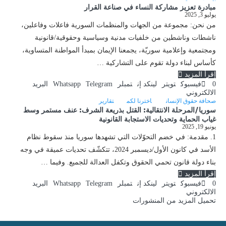
مبادرة تعزيز مشاركة النساء في صناعة القرار
يوليو 3, 2025
من نحن: مجموعة من الجهات والمنظمات السورية فاعلات وفاعلين،
ناشطات وناشطين من خلفيات مدنية وسياسية وحقوقية/قانونية
ومجتمعية وإعلامية سوريّة، يجمعنا الإيمان بمبدأ المواطنة المتساوية،
كأساس لبناء دولة تقوم على التشاركية …
إقرأ المزيد
0
فيسبوك
تويتر
لينكد إن
تمبلر
Telegram
Whatsapp
البريد
الالكتروني
صحافة حقوق الإنسان
اخترنا لكم
تقارير
سوريا/المرحلة الانتقالية: القتل بذريعة الشرف: عنف مستمر وسط
غياب الحماية وتحديات الاستجابة القانونية
يونيو 19, 2025
1. مقدمة: في خضم التحوّلات التي تشهدها سوريا منذ سقوط نظام
الأسد في كانون الأول/ديسمبر 2024، تتكشّف تحديات عميقة في وجه
بناء دولة قانون تحمي الحقوق وتكفل العدالة للجميع. وفيما …
إقرأ المزيد
0
فيسبوك
تويتر
لينكد إن
تمبلر
Telegram
Whatsapp
البريد
الالكتروني
تحميل المزيد من المنشورات