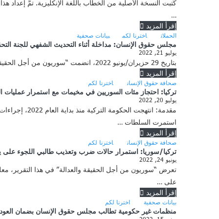
كُتبت النسخة الأصلية من الخطاب باللغة الإنكليزية. تمَّ إعداد
…
إقرأ المزيد
الحملات
اخترنا لكم
بيانات صحفية
مجلس حقوق الإنسان: مداخلة أثناء التحديث الشفهي للجنة التحق
يوليو 21, 2022
بتاريخ 29 حزيران/يونيو 2022، انضمت “سوريون من أجل الحقيقة والعدالة” إلى 8 منظمات دولية في تقديم مداخلة أمام مجلس حقوق الإنسان التابع للأمم المتحدة في جنيف. وذلك خلال التحديث الشفوي …
إقرأ المزيد
صحافة حقوق الإنسان
اخترنا لكم
تركيا: احتجاز مئات السوريين في مخيمات مع استمرار عمليات ا
يوليو 20, 2022
مقدمة: انتهج
استمرت السلطات …
إقرأ المزيد
صحافة حقوق الإنسان
اخترنا لكم
تركيا/سوريا: استمرار حالات ضرب وتعذيب طالبي اللجوء على يد
يونيو 24, 2022
تعرض “سوريون من أجل الحقيقة والعدالة” في هذا التقرير، معل
على …
إقرأ المزيد
بيانات صحفية
اخترنا لكم
منظمات غير حكومية تطالب مجلس حقوق الإنسان بضمان العودة ال