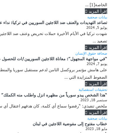
الخاصة[1] …
إقرأ المزيد
بيانات صحفية
تصاعد التهديدات والعنف ضد اللاجئين السوريين في تركيا: نداء 
يوليو 5, 2024
شهدت تركيا في الأيام الأخيرة حملات تحريض وعنف ضد اللاجئي
تصعيد …
إقرأ المزيد
صحافة حقوق الإنسان
“في مواجهة المجهول”: معاناة اللاجئين السوريين/ات للحصول ع
يونيو 7, 2024
الضغوط المتزايدة التي …
إقرأ المزيد
تحقيقات استقصائية
“هذا الشخص يبدو سورياً من مظهره انزل واطلب منه الكملك”
سبتمبر 18, 2023
ملخص تنفيذي: “رفضوا سماع أي كلمة، كان هدفهم اعتقال أي سو
إقرأ المزيد
بيانات صحفية
خطاب مفتوح إلى مفوضية اللاجئين في لبنان
مايو 18, 2023