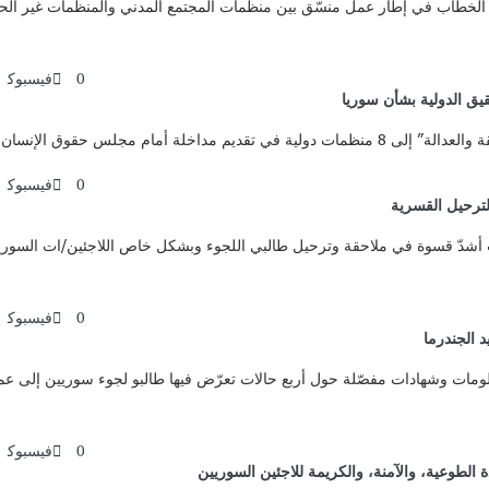
 هذا الخطاب في إطار عمل منسّق بين منظمات المجتمع المدني والمنظمات غير الحك
0
فيسبوك
يق الدولية بشأن سوريا
0
فيسبوك
لترحيل القسرية
ت الحكومة التركية منذ بداية العام 2022، إجراءات أشدّ قسوة في ملاحقة وترحيل طالبي اللجوء وبشكل خا
0
فيسبوك
 الجندرما
ومات وشهادات مفصّلة حول أربع حالات تعرّض فيها طالبو لجوء سوريين إلى ع
0
فيسبوك
طوعية، والآمنة، والكريمة للاجئين السوريين