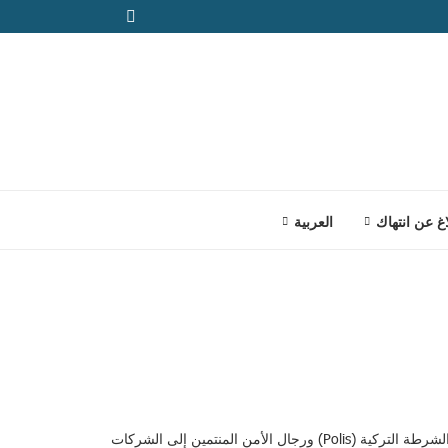
اغ عن انتهاك
العربية
1. ملخص تنفيذي: يغطي هذا التحقيق الموسع ممارسات، من ضمنها الضرب، ترقى لأن تكون عمليات تعذيب وسوء معاملة، التي يرتكبها عناصر الشرطة التركية (Polis) ورجال الأمن المنتمين إلى الشركات