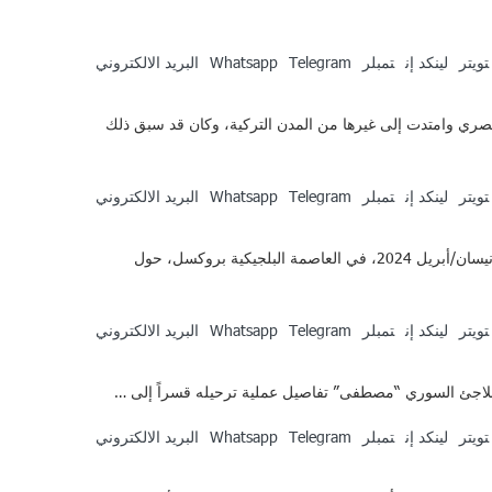
تويتر
لينكد إن
تمبلر
Telegram
Whatsapp
البريد الالكتروني
ري وامتدت إلى غيرها من المدن التركية، وكان قد سبق ذلك
تويتر
لينكد إن
تمبلر
Telegram
Whatsapp
البريد الالكتروني
على هامش مؤتمر بروكسل الثامن لدعم مستقبل سوريا والمنطقة، عقدت مجموعة من المنظمات الدولية والسورية حدثاً جانبياً مشتركاً يوم 29 نيسان/أبريل 2024، في العاصمة البلجيكية بروكسل، حول
تويتر
لينكد إن
تمبلر
Telegram
Whatsapp
البريد الالكتروني
للاجئ السوري “مصطفى” تفاصيل عملية ترحيله قسراً إلى …
تويتر
لينكد إن
تمبلر
Telegram
Whatsapp
البريد الالكتروني