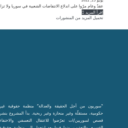
يونيو 15, 2022
عقدٌ وعام مرّوا على اندلاع الانتفاضات الشعبية في سوريا ولا تزال البلاد تعيش أزم
إقرأ المزيد
تحميل المزيد من المنشورات
“سوريون من أجل الحقيقة والعدالة” منظمة حقوقية غير
حكومية، مستقلّة وغير منحازة وغير ربحية. بدأ المشروع بنشر
قصص لسوريين/ات تعرّضوا للاعتقال التعسفي والاختفاء
القسري والتعذيب، ونما فيما بعد ليتحول إلى منظمة حقوقية