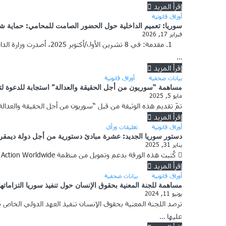
إقرأ المزيد
أوراق قانونية
سوريا: تعميم الداخلية حول الحضور الصامت للمحامي: حماية شكل
فبراير 17, 2026
…
إقرأ المزيد
بيانات صحفية
أوراق قانونية
مساهمة “سوريون من أجل الحقيقة والعدالة” استجابة للدعوة لت
مايو 5, 2025
تمّ تقديم هذه الوثيقة من قبل “سوريون من أجل الحقيقة والعدال
إقرأ المزيد
أوراق قانونية
تعليقات ورأي
دستور سوريا الجديد: عشرة مبادئ دستورية من أجل دولة ديمقرا
يناير 31, 2025
 كُتبت هذه الورقة بدعم وتمويل من منظمة Legal Action Worldwide. إنّ محتوى هذه الورقة من مسؤوليات “سوريون من أجل الحقيقة والعدالة” وهذا المحتوى لا يمثّل بالضرورة وجهات نظر Legal …
إقرأ المزيد
أوراق قانونية
بيانات صحفية
مساهمة للجنة المعنية بحقوق الإنسان حول تنفيذ سوريا التزاماته
يونيو 11, 2024
ترصد اللجنة المعنية بحقوق الإنسان تنفيذ العهد الدولي الخاص 
عليها …