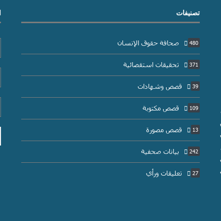
تصنيفات
ا
صحافة حقوق الإنسان
480
تحقيقات استقصائية
371
قصص وشهادات
39
قصص مكتوبة
109
قصص مصورة
13
بيانات صحفية
242
تعليقات ورأي
27