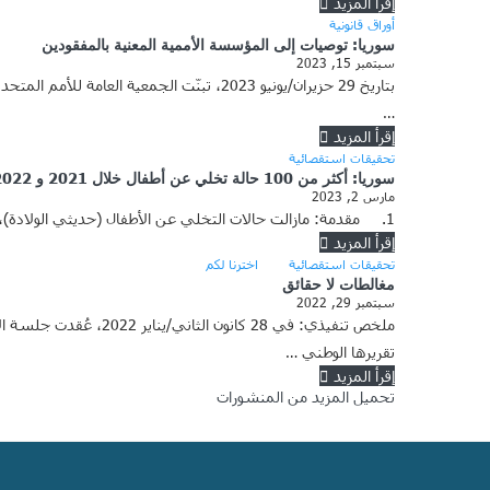
إقرأ المزيد
أوراق قانونية
سوريا: توصيات إلى المؤسسة الأممية المعنية بالمفقودين
سبتمبر 15, 2023
بتاريخ 29 حزيران/يونيو 2023، تبنّت الجم
…
إقرأ المزيد
تحقيقات استقصائية
سوريا: أكثر من 100 حالة تخلي عن أطفال خلال 2021 و 2022
مارس 2, 2023
1. مقدمة: مازالت حالات التخلي عن الأطفال (حديثي الولادة)، آخذة بالازدياد في مناطق سورية مختلفة؛ حيث رصدت “سوريون من أجل الحقيقة والعدالة” خلال الفترة الواقعة ما بين بداية عام 2021 …
إقرأ المزيد
تحقيقات استقصائية
اخترنا لكم
مغالطات لا حقائق
سبتمبر 29, 2022
ملخص تنفيذي: في 28 
تقريرها الوطني …
إقرأ المزيد
تحميل المزيد من المنشورات